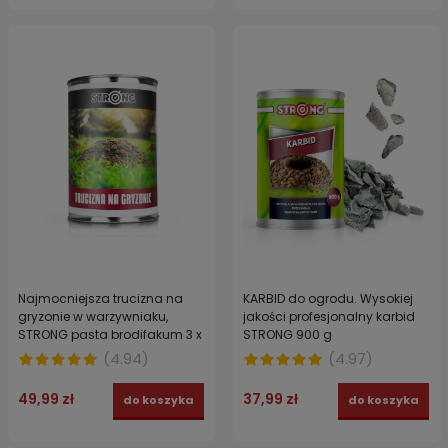
Najmocniejsza trucizna na
KARBID do ogrodu. Wysokiej
gryzonie w warzywniaku,
jakości profesjonalny karbid
STRONG pasta brodifakum 3 x
STRONG 900 g
150 g saszetki
(
4.94
)
(
4.97
)
49,99 zł
37,99 zł
do koszyka
do koszyka