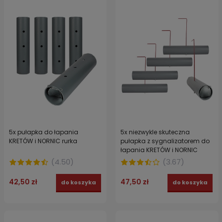
5x pułapka do łapania
5x niezwykle skuteczna
KRETÓW i NORNIC rurka
pułapka z sygnalizatorem do
łapania KRETÓW i NORNIC
rurka
(
4.50
)
(
3.67
)
42,50 zł
47,50 zł
do koszyka
do koszyka