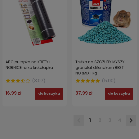
ABC pułapka na KRETY i
Trutka na SZCZURY MYSZY
NORNICE rurka kretołapka
granulat difenakum BEST
NORMIX 1 kg
(
3.07
)
(
5.00
)
16,99 zł
37,99 zł
do koszyka
do koszyka
1
2
3
4