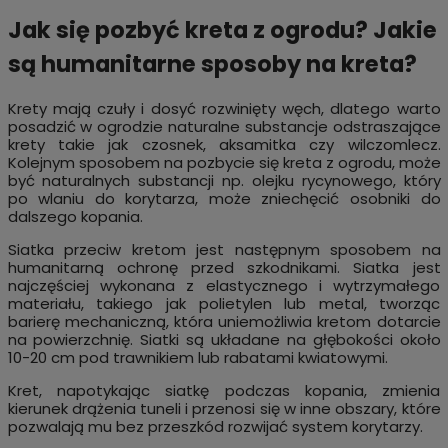
Jak się pozbyć kreta z ogrodu? Jakie
są humanitarne sposoby na kreta?
Krety mają czuły i dosyć rozwinięty węch, dlatego warto
posadzić w ogrodzie naturalne substancje odstraszające
krety takie jak czosnek, aksamitka czy wilczomlecz.
Kolejnym sposobem na pozbycie się kreta z ogrodu, może
być naturalnych substancji np. olejku rycynowego, który
po wlaniu do korytarza, może zniechęcić osobniki do
dalszego kopania.
Siatka przeciw kretom jest następnym sposobem na
humanitarną ochronę przed szkodnikami. Siatka jest
najczęściej wykonana z elastycznego i wytrzymałego
materiału, takiego jak polietylen lub metal, tworząc
barierę mechaniczną, która uniemożliwia kretom dotarcie
na powierzchnię. Siatki są układane na głębokości około
10-20 cm pod trawnikiem lub rabatami kwiatowymi.
Kret, napotykając siatkę podczas kopania, zmienia
kierunek drążenia tuneli i przenosi się w inne obszary, które
pozwalają mu bez przeszkód rozwijać system korytarzy.