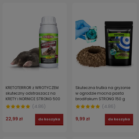
KRETOTERROR z WROTYCZEM
Skuteczna trutka na gryzonie
skuteczny odstraszacz na
w ogrodzie mocna pasta
KRETY i NORNICE STRONG 500
brodifakum STRONG 150 g
ml
(
4.86
)
(
4.86
)
22,99 zł
9,99 zł
do koszyka
do koszyka