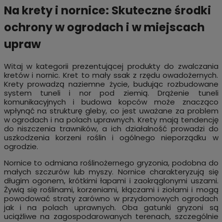
Na krety i nornice: Skuteczne środki
ochrony w ogrodach i w miejscach
upraw
Witaj w kategorii prezentującej produkty do zwalczania
kretów i nornic. Kret to mały ssak z rzędu owadożernych.
Krety prowadzą naziemne życie, budując rozbudowane
system tuneli i nor pod ziemią. Drążenie tuneli
komunikacyjnych i budowa kopców może znacząco
wpłynąć na strukturę gleby, co jest uważane za problem
w ogrodach i na polach uprawnych. Krety mają tendencję
do niszczenia trawników, a ich działalność prowadzi do
uszkodzenia korzeni roślin i ogólnego nieporządku w
ogrodzie.
Nornice to odmiana roślinożernego gryzonia, podobna do
małych szczurów lub myszy. Nornice charakteryzują się
długim ogonem, krótkimi łapami i zaokrąglonymi uszami.
Żywią się roślinami, korzeniami, kłączami i ziołami i mogą
powodować straty zarówno w przydomowych ogrodach
jak i na polach uprawnych. Oba gatunki gryzoni są
uciążliwe na zagospodarowanych terenach, szczególnie