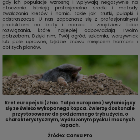
gdy ich populacje wzrosną i wpływają negatywnie na
otoczenie. Istnieją profesjonalne środki i metody
zwalczania kretów i nornic, takie jak: trutki, pułapki i
odstraszacze. U nas zapoznasz się z profesjonalnymi
produktami na krety i nornice i znajdziesz takie
rozwiązania, które najlepiej odpowiadają Twoim
potrzebom. Dzięki nim, Twój ogród, szklarnia, warzywniak
lub pole uprawne, będzie znowu miejscem harmonii i
obfitych plonów.
Kret europejski (z łac. Talpa europaea) wyłaniający
się ze świeżo wykopanego kopca. Zwierzę doskonale
przystosowane do podziemnego trybu życia, o
charakterystycznym, wydłużonym pysku i mocnych
łapach.
Źródło: Canva Pro