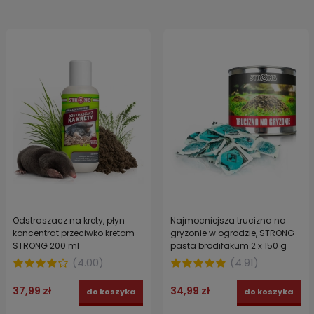
Odstraszacz na krety, płyn
Najmocniejsza trucizna na
koncentrat przeciwko kretom
gryzonie w ogrodzie, STRONG
STRONG 200 ml
pasta brodifakum 2 x 150 g
(
4.00
)
(
4.91
)
37,99 zł
34,99 zł
do koszyka
do koszyka