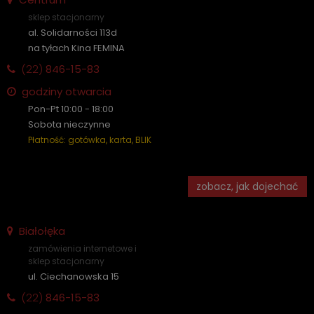
sklep stacjonarny
al. Solidarności 113d
na tyłach Kina FEMINA
(22)
846-15-83
godziny otwarcia
Pon-Pt 10:00 - 18:00
Sobota nieczynne
Płatność: gotówka, karta, BLIK
zobacz, jak dojechać
Białołęka
zamówienia internetowe i
sklep stacjonarny
ul. Ciechanowska 15
(22)
846-15-83