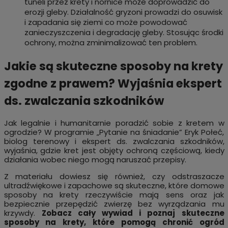
tuneli przez krety i nornice może doprowadzić do
erozji gleby. Działalność gryzoni prowadzi do osuwisk
i zapadania się ziemi co może powodować
zanieczyszczenia i degradację gleby. Stosując środki
ochrony, można zminimalizować ten problem.
Jakie są skuteczne sposoby na krety
zgodne z prawem? Wyjaśnia ekspert
ds. zwalczania szkodników
Jak legalnie i humanitarnie poradzić sobie z kretem w
ogrodzie? W programie „Pytanie na śniadanie” Eryk Połeć,
biolog terenowy i ekspert ds. zwalczania szkodników,
wyjaśnia, gdzie kret jest objęty ochroną częściową, kiedy
działania wobec niego mogą naruszać przepisy.
Z materiału dowiesz się również, czy odstraszacze
ultradźwiękowe i zapachowe są skuteczne, które domowe
sposoby na krety rzeczywiście mają sens oraz jak
bezpiecznie przepędzić zwierzę bez wyrządzania mu
krzywdy.
Zobacz cały wywiad i poznaj skuteczne
sposoby na krety, które pomogą chronić ogród