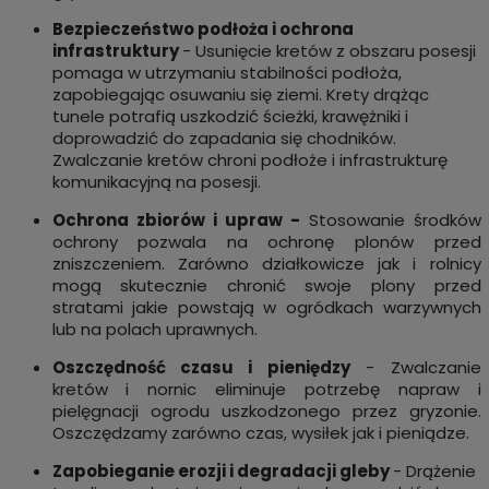
Bezpieczeństwo podłoża i ochrona
infrastruktury
- Usunięcie kretów z obszaru posesji
pomaga w utrzymaniu stabilności podłoża,
zapobiegając osuwaniu się ziemi. Krety drążąc
tunele potrafią uszkodzić ścieżki, krawężniki i
doprowadzić do zapadania się chodników.
Zwalczanie kretów chroni podłoże i infrastrukturę
komunikacyjną na posesji.
Ochrona zbiorów i upraw -
Stosowanie środków
ochrony pozwala na ochronę plonów przed
zniszczeniem. Zarówno działkowicze jak i rolnicy
mogą skutecznie chronić swoje plony przed
stratami jakie powstają w ogródkach warzywnych
lub na polach uprawnych.
Oszczędność czasu i pieniędzy
- Zwalczanie
kretów i nornic eliminuje potrzebę napraw i
pielęgnacji ogrodu uszkodzonego przez gryzonie.
Oszczędzamy zarówno czas, wysiłek jak i pieniądze.
Zapobieganie erozji i degradacji gleby
- Drążenie