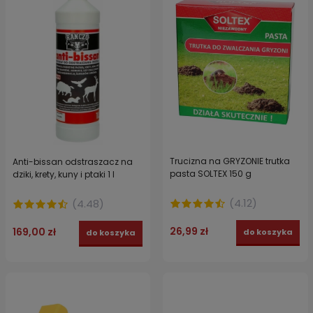
Trucizna na GRYZONIE trutka
Anti-bissan odstraszacz na
pasta SOLTEX 150 g
dziki, krety, kuny i ptaki 1 l
(
4.12
)
(
4.48
)
26,99 zł
169,00 zł
do koszyka
do koszyka