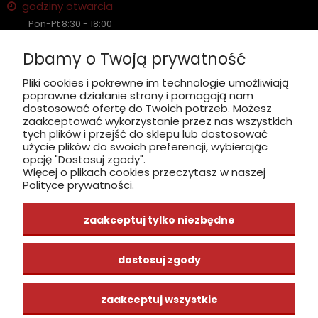
godziny otwarcia
Pon-Pt 8:30 - 18:00
Sobota nieczynne
Dbamy o Twoją prywatność
Płatność: gotówka, karta, BLIK
Pliki cookies i pokrewne im technologie umożliwiają
poprawne działanie strony i pomagają nam
zobacz, jak dojechać
dostosować ofertę do Twoich potrzeb. Możesz
zaakceptować wykorzystanie przez nas wszystkich
tych plików i przejść do sklepu lub dostosować
użycie plików do swoich preferencji, wybierając
opcję "Dostosuj zgody".
Więcej o plikach cookies przeczytasz w naszej
INFORMACJE
Polityce prywatności.
ZAKUPY
zaakceptuj tylko niezbędne
CENTRUM WIEDZY
dostosuj zgody
zaakceptuj wszystkie