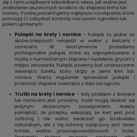
się z tymi uciążliwymi szkodnikami, wiesz, jak ważne jest
znalezienie skutecznych środków do złapania kreta lub
nornicy. Poniżej prezentujemy najlepsze rozwiązania, które
pomogą Ci odzyskać kontrolę nad swoim ogrodem lub
polem uprawnym:
Pułapki na krety i nornice
- Pułapki to jedne ze
skuteczniejszych narzędzi w walce z kretami i
nornicami. W asortymencie posiadamy
profesjonalne pułapki, które są zaprojektowane z
myślą o humanitarnym złapaniu i wydaleniu gryzoni z
miejsc żerowania. Pułapki powinny być umieszczane
wewnątrz tunelu, który drąży w ziemi kret lub.
nornica. Warto regularnie sprawdzać pułapki i
przenosić złapane zwierzęta z dala od ogrodu.
Trutki na krety i nornice
- Gdy problem z kretami
lub nornicami jest poważny, trutki mogą okazać się
jedynym skutecznym rozwiązaniem. Należy
pamiętać, że przepisy wskazują, że kret jest pod
ochroną i nie wolno zwalczać go środowisku
naturalnym, ale z tej ochrony wyłączony jest teren
lotnisk, wałów przeciwpowodziowych i boisk.
Preparaty trujące gryzonie zawierają silne