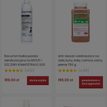
Racumin trutka pianka
Anti-bissan odstraszacz na
deratyzacyjna na MYSZY i
dziki, kuny, krety, nornice, sarny,
SZCZURY KUMATETRALYL 500
jelenie 750 g
ml
(
4.10
)
(
4.50
)
189,00 zł
189,00 zł
do koszyka
powiadom o
dostępności