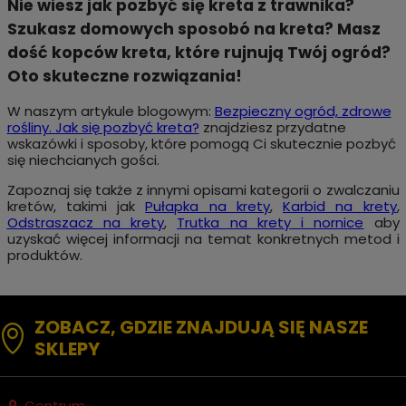
Nie wiesz jak pozbyć się kreta z trawnika?
Szukasz domowych sposobó na kreta? Masz
dość kopców kreta, które rujnują Twój ogród?
Oto skuteczne rozwiązania!
W naszym artykule blogowym:
Bezpieczny ogród, zdrowe
rośliny. Jak się pozbyć kreta?
znajdziesz przydatne
wskazówki i sposoby, które pomogą Ci skutecznie pozbyć
się niechcianych gości.
Zapoznaj się także z innymi opisami kategorii o zwalczaniu
kretów, takimi jak
Pułapka na krety
,
Karbid na krety
,
Odstraszacz na krety
,
Trutka na krety i nornice
aby
uzyskać więcej informacji na temat konkretnych metod i
produktów.
ZOBACZ, GDZIE ZNAJDUJĄ SIĘ NASZE
SKLEPY
Centrum