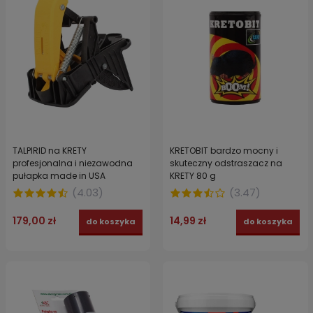
TALPIRID na KRETY
KRETOBIT bardzo mocny i
profesjonalna i niezawodna
skuteczny odstraszacz na
pułapka made in USA
KRETY 80 g
(
4.03
)
(
3.47
)
179,00 zł
14,99 zł
do koszyka
do koszyka