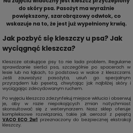
Na zdjęciu widoczny jest kleszcz przyczepiony
do skóry psa. Pasożyt ma wyraźnie
powiększony, szarobrązowy odwłok, co
wskazuje na to, że jest już wypełniony krwią.
Jak pozbyć się kleszczy u psa? Jak
wyciągnąć kleszcza?
Kleszcze atakujące psy to nie lada problem. Regularne
sprawdzanie sierści psa, szczególnie po spacerach w
lesie lub na łąkach, to podstawa w walce z kleszczami.
Jeśli zauważysz pasożyta, usuń go specjalnym
przyrządem lub pęsetą, chwytając jak najbliżej skóry i
wyciągając zdecydowanym ruchem.
Po wyjęciu kleszcza zdezynfekuj miejsce wkłucia i obserwuj
je, aby w razie niepokojących zmian natychmiast
skonsultować się z weterynarzem. Nasz sklep oferuje
kompleksowe rozwiązania, takie jak aerozol z pęsętą
VACO ECO 2w1
przeznaczony do bezpiecznej ekstrakcji
kleszczy.