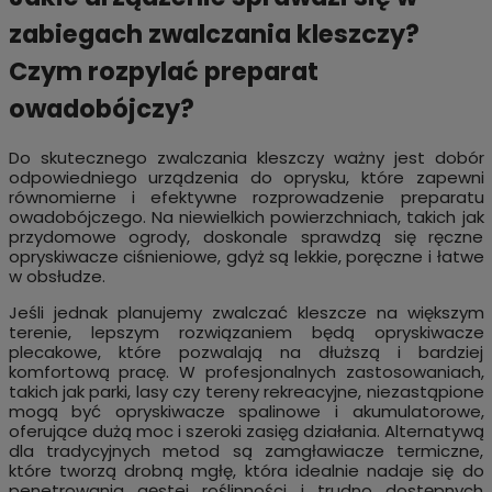
zabiegach zwalczania kleszczy?
Czym rozpylać preparat
owadobójczy?
Do skutecznego zwalczania kleszczy ważny jest dobór
odpowiedniego urządzenia do oprysku, które zapewni
równomierne i efektywne rozprowadzenie preparatu
owadobójczego. Na niewielkich powierzchniach, takich jak
przydomowe ogrody, doskonale sprawdzą się ręczne
opryskiwacze ciśnieniowe, gdyż są lekkie, poręczne i łatwe
w obsłudze.
Jeśli jednak planujemy zwalczać kleszcze na większym
terenie, lepszym rozwiązaniem będą opryskiwacze
plecakowe, które pozwalają na dłuższą i bardziej
komfortową pracę. W profesjonalnych zastosowaniach,
takich jak parki, lasy czy tereny rekreacyjne, niezastąpione
mogą być opryskiwacze spalinowe i akumulatorowe,
oferujące dużą moc i szeroki zasięg działania. Alternatywą
dla tradycyjnych metod są zamgławiacze termiczne,
które tworzą drobną mgłę, która idealnie nadaje się do
penetrowania gęstej roślinności i trudno dostępnych