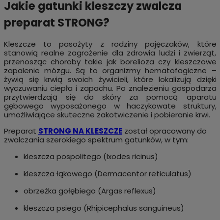
Jakie gatunki kleszczy zwalcza
preparat STRONG?
Kleszcze to pasożyty z rodziny pajęczaków, które
stanowią realne zagrożenie dla zdrowia ludzi i zwierząt,
przenosząc choroby takie jak borelioza czy kleszczowe
zapalenie mózgu. Są to organizmy hematofagiczne –
żywią się krwią swoich żywicieli, które lokalizują dzięki
wyczuwaniu ciepła i zapachu. Po znalezieniu gospodarza
przytwierdzają się do skóry za pomocą aparatu
gębowego wyposażonego w haczykowate struktury,
umożliwiające skuteczne zakotwiczenie i pobieranie krwi.
Preparat
STRONG NA KLESZCZE
został opracowany do
zwalczania szerokiego spektrum gatunków, w tym:
kleszcza pospolitego (Ixodes ricinus)
kleszcza łąkowego (Dermacentor reticulatus)
obrzeżka gołębiego (Argas reflexus)
kleszcza psiego (Rhipicephalus sanguineus)