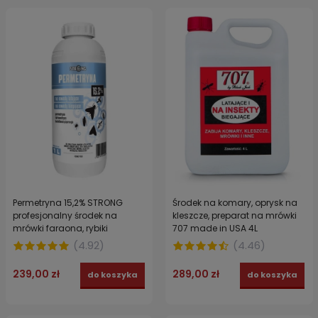
Permetryna 15,2% STRONG
Środek na komary, oprysk na
profesjonalny środek na
kleszcze, preparat na mrówki
mrówki faraona, rybiki
707 made in USA 4L
cukrowe, muchy, meszki 1 l
(
4.92
)
(
4.46
)
239,00 zł
289,00 zł
do koszyka
do koszyka