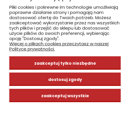
inwazji kleszczy może być konieczne użycie
Pliki cookies i pokrewne im technologie umożliwiają
specjalistycznych preparatów.
poprawne działanie strony i pomagają nam
dostosować ofertę do Twoich potrzeb. Możesz
Jak skutecznie usunąć kleszcza?
zaakceptować wykorzystanie przez nas wszystkich
tych plików i przejść do sklepu lub dostosować
Ekspert wyjaśnia!
użycie plików do swoich preferencji, wybierając
opcję "Dostosuj zgody".
Więcej o plikach cookies przeczytasz w naszej
Czy wiesz, jak niebezpieczne mogą być ukąszenia
Polityce prywatności.
kleszczy i jakie choroby przenoszą te małe, ale groźne
pajęczaki? Co zrobić, gdy znajdziesz kleszcza wbitego w
skórę? Odpowiedzi na te pytania znajdziesz w programie
zaakceptuj tylko niezbędne
na
TV Puls
, gdzie ekspert
Eryk Połeć z firmy ERPOL
szczegółowo omawia temat usuwania kleszczy i
zapobiegania ich ukąszeniom.
dostosuj zgody
Dowiesz się, jak prawidłowo i bezpiecznie usunąć kleszcza,
aby uniknąć powikłań i ryzyka infekcji. Nie przegap tej
zaakceptuj wszystkie
ważnej wiedzy – dołącz do naszej społeczności na
YouTube, subskrybuj kanał i bądź zawsze przygotowany
na walkę ze szkodnikami!