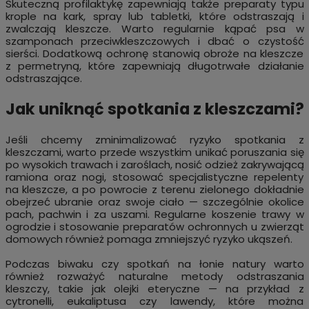
Skuteczną profilaktykę zapewniają także preparaty typu
krople na kark, spray lub tabletki, które odstraszają i
zwalczają kleszcze. Warto regularnie kąpać psa w
szamponach przeciwkleszczowych i dbać o czystość
sierści. Dodatkową ochronę stanowią obroże na kleszcze
z permetryną, które zapewniają długotrwałe działanie
odstraszające.
Jak uniknąć spotkania z kleszczami?
Jeśli chcemy zminimalizować ryzyko spotkania z
kleszczami, warto przede wszystkim unikać poruszania się
po wysokich trawach i zaroślach, nosić odzież zakrywającą
ramiona oraz nogi, stosować specjalistyczne repelenty
na kleszcze, a po powrocie z terenu zielonego dokładnie
obejrzeć ubranie oraz swoje ciało — szczególnie okolice
pach, pachwin i za uszami. Regularne koszenie trawy w
ogrodzie i stosowanie preparatów ochronnych u zwierząt
domowych również pomaga zmniejszyć ryzyko ukąszeń.
Podczas biwaku czy spotkań na łonie natury warto
również rozważyć naturalne metody odstraszania
kleszczy, takie jak olejki eteryczne — na przykład z
cytronelli, eukaliptusa czy lawendy, które można