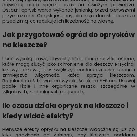
najwięcej osób spędza czas na świeżym powietrzu.
Ostatni oprysk warto wykonać jesienią, przed pierwszymi
przymrozkami. Oprysk jesienny eliminuje dorosłe kleszcze
przed zimą, co redukuje ich liczebność na wiosnę.
Jak przygotować ogród do oprysków
na kleszcze?
Usuń wysoką trawę, chwasty, liście i inne resztki roślinne,
które mogą służyć jako schronienie dla kleszczy. Przycinaj
krzewy i drzewa, aby zwiększyć nasłonecznienie terenu i
zmniejszyć wilgotność, która sprzyja kleszczom.
Regularnie koś trawnik na wysokość około 5-6 cm. Usuwaj
padłe liście i inne organiczne resztki, szczególnie w
wilgotnych, zacienionych miejscach.
Ile czasu działa oprysk na kleszcze i
kiedy widać efekty?
Pierwsze efekty oprysku na kleszcze widoczne są już po
kilku godzinach od zabiegu, gdy kleszcze poddane