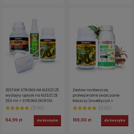
ZESTAW STRONG NA KLESZCZE
Zestaw na kleszcze,
wydajny oprysk na KLESZCZE
profesjonalne zwalczanie
250 ml + STRONG EKOFOG
kleszczy (insektycyd +
wspomagacz 250 ml + SPRAY
wzmacniacz polimerowy) -
(
5.00
)
(
5.00
)
TROPICAL 15% DEET 100 ML +
TICKS DOUBLE POWER STRONG
MASECZKA MASKA OCHRONNA
94,99 zł
169,00 zł
do koszyka
do koszyka
FFP2 do zabiegów.