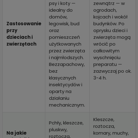
psy i koty —
zewnątrz — w
idealny do
ogrodach,
domów,
kojcach i wokół
Zastosowanie
legowisk, bud
budynków. Po
przy
oraz
oprysku dzieci i
dzieciach i
pomieszczeń
zwierzęta mogą
zwierzętach
użytkowanych
wrócić po
przez zwierzęta
całkowitym
i najmłodszych.
wyschnięciu
Bezzapachowy,
preparatu —
bez
zazwyczaj po ok.
klasycznych
3-4 h.
insektycydów i
oparty na
działaniu
mechanicznym.
Kleszcze,
Pchły, kleszcze,
roztocza,
pluskwy,
Na jakie
komary, muchy,
roztocza,