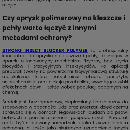
miejsc.
Czy oprysk polimerowy na kleszcze i
pchły warto łączyć z innymi
metodami ochrony?
STRONG INSECT BLOCKER POLYMER
to profesjonalny
koncentrat do oprysku na kleszcze i pchły, działający w
oparciu o innowacyjny mechanizm fizyczny, bez użycia
biocydów i tradycyjnych insektycydów. Po aplikacji
preparat tworzy na powierzchni trójwymiarową strukturę
molekularną, która natychmiast otacza pasożyty,
unieruchamia je oraz blokuje przetchlinki, wywołując szybki
efekt knock-down – także wobec populacji odpornych na
chemię.
Środek jest bezzapachowy, nieplamiący i bezpieczny do
stosowania w obecności ludzi oraz zwierząt, dzięki czemu
sprawdza się w domach, legowiskach, budach dla psów,
hotelach i pomieszczeniach gospodarczych. Preparat
może być stosowany samodzielnie jako fizyczna bariera
ochronna, a także jako skuteczne uzupełnienie innych