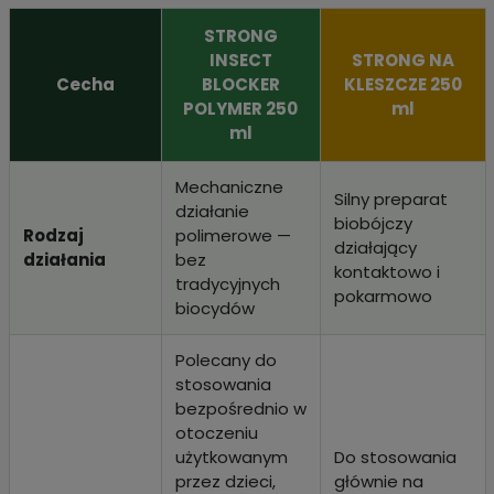
STRONG
INSECT
STRONG NA
Cecha
BLOCKER
KLESZCZE 250
POLYMER 250
ml
ml
Mechaniczne
Silny preparat
działanie
biobójczy
Rodzaj
polimerowe —
działający
działania
bez
kontaktowo i
tradycyjnych
pokarmowo
biocydów
Polecany do
stosowania
bezpośrednio w
otoczeniu
użytkowanym
Do stosowania
przez dzieci,
głównie na