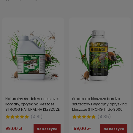
Naturalny środek na kleszcze i
Środek na kleszcze bardzo
komary, oprysk na kleszcze
skuteczny i wydajny oprysk na
STRONG NATURAL NA KLESZCZE
kleszcze STRONG 1 l do 3000
I KOMARY 5 L
m²
(
4.81
)
(
4.85
)
99,00 zł
159,00 zł
do koszyka
do koszyka