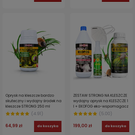
Oprysk na kleszcze bardzo
ZESTAW STRONG NA KLESZCZE
skuteczny i wydajny środek na
wydajny oprysk na KLESZCZE 1
kleszcze STRONG 250 ml
l + EKOFOG eko-wspomagacz
1 l + SPRAY TROPICAL 15% DEET
(
4.91
)
(
5.00
)
100 ML + MASECZKA MASKA
OCHRONNA FFP2 do zabiegów
64,99 zł
199,00 zł
do koszyka
do koszyka