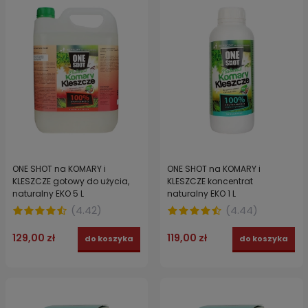
ONE SHOT na KOMARY i
ONE SHOT na KOMARY i
KLESZCZE gotowy do użycia,
KLESZCZE koncentrat
naturalny EKO 5 L
naturalny EKO 1 L
(
4.42
)
(
4.44
)
129,00 zł
119,00 zł
do koszyka
do koszyka