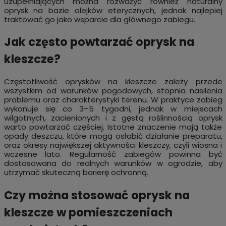
uzupełniających można rozważyć również naturalny
oprysk na bazie olejków eterycznych, jednak najlepiej
traktować go jako wsparcie dla głównego zabiegu.
Jak często powtarzać oprysk na
kleszcze?
Częstotliwość oprysków na kleszcze zależy przede
wszystkim od warunków pogodowych, stopnia nasilenia
problemu oraz charakterystyki terenu. W praktyce zabieg
wykonuje się co 3–5 tygodni, jednak w miejscach
wilgotnych, zacienionych i z gęstą roślinnością oprysk
warto powtarzać częściej. Istotne znaczenie mają także
opady deszczu, które mogą osłabić działanie preparatu,
oraz okresy największej aktywności kleszczy, czyli wiosna i
wczesne lato. Regularność zabiegów powinna być
dostosowana do realnych warunków w ogrodzie, aby
utrzymać skuteczną barierę ochronną.
Czy można stosować oprysk na
kleszcze w pomieszczeniach