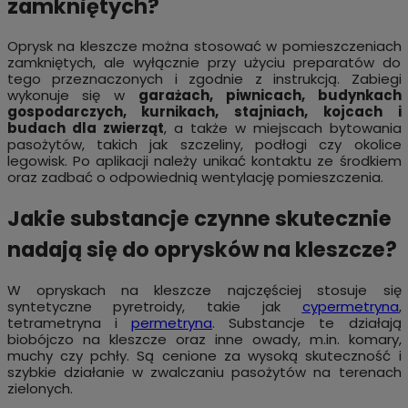
zamkniętych?
Oprysk na kleszcze można stosować w pomieszczeniach
zamkniętych, ale wyłącznie przy użyciu preparatów do
tego przeznaczonych i zgodnie z instrukcją. Zabiegi
wykonuje się w
garażach, piwnicach, budynkach
gospodarczych, kurnikach, stajniach, kojcach i
budach dla zwierząt
, a także w miejscach bytowania
pasożytów, takich jak szczeliny, podłogi czy okolice
legowisk. Po aplikacji należy unikać kontaktu ze środkiem
oraz zadbać o odpowiednią wentylację pomieszczenia.
Jakie substancje czynne skutecznie
nadają się do oprysków na kleszcze?
W opryskach na kleszcze najczęściej stosuje się
syntetyczne pyretroidy, takie jak
cypermetryna
,
tetrametryna i
permetryna
. Substancje te działają
biobójczo na kleszcze oraz inne owady,
m.in
. komary,
muchy czy pchły. Są cenione za wysoką skuteczność i
szybkie działanie w zwalczaniu pasożytów na terenach
zielonych.