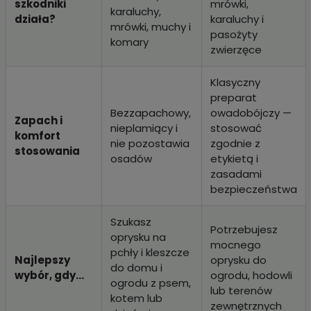
szkodniki
mrówki,
karaluchy,
działa?
karaluchy i
mrówki, muchy i
pasożyty
komary
zwierzęce
Klasyczny
preparat
Bezzapachowy,
owadobójczy —
Zapach i
nieplamiący i
stosować
komfort
nie pozostawia
zgodnie z
stosowania
osadów
etykietą i
zasadami
bezpieczeństwa
Szukasz
Potrzebujesz
oprysku na
mocnego
pchły i kleszcze
Najlepszy
oprysku do
do domu i
wybór, gdy...
ogrodu, hodowli
ogrodu z psem,
lub terenów
kotem lub
zewnętrznych