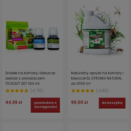
Środek na komary i kleszcze
Naturalny oprysk na komary i
zestaw z utrwalaczem
kleszcze 5L STRONG NATURAL
TICKOUT SET 100 ml
do 1000 m²
(
4.76
)
(
4.88
)
44,99 zł
99,00 zł
powiadom o
do koszyka
dostępności