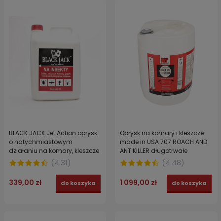
BLACK JACK Jet Action oprysk
Oprysk na komary i kleszcze
o natychmiastowym
made in USA 707 ROACH AND
działaniu na komary, kleszcze
ANT KILLER długotrwałe
i pająki 4 l made in USA
działanie 19 L
(
4.31
)
(
4.48
)
339,00 zł
1 099,00 zł
do koszyka
do koszyka