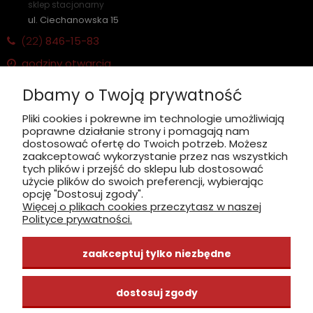
sklep stacjonarny
ul. Ciechanowska 15
(22)
846-15-83
godziny otwarcia
Pon-Pt 8:30 - 18:00
Dbamy o Twoją prywatność
Sobota nieczynne
Płatność: gotówka, karta, BLIK
Pliki cookies i pokrewne im technologie umożliwiają
poprawne działanie strony i pomagają nam
dostosować ofertę do Twoich potrzeb. Możesz
zaakceptować wykorzystanie przez nas wszystkich
zobacz, jak dojechać
tych plików i przejść do sklepu lub dostosować
użycie plików do swoich preferencji, wybierając
opcję "Dostosuj zgody".
Więcej o plikach cookies przeczytasz w naszej
Polityce prywatności.
INFORMACJE
zaakceptuj tylko niezbędne
ZAKUPY
dostosuj zgody
CENTRUM WIEDZY