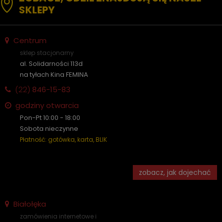
SKLEPY
Centrum
sklep stacjonarny
al. Solidarności 113d
na tyłach Kina FEMINA
(22)
846-15-83
godziny otwarcia
Pon-Pt 10:00 - 18:00
Sobota nieczynne
Płatność: gotówka, karta, BLIK
zobacz, jak dojechać
Białołęka
zamówienia internetowe i