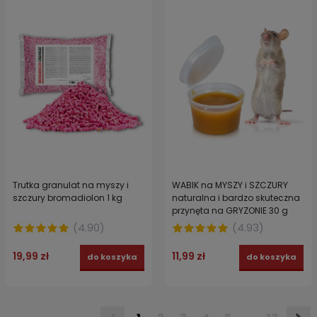
Trutka granulat na myszy i
WABIK na MYSZY i SZCZURY
szczury bromadiolon 1 kg
naturalna i bardzo skuteczna
przynęta na GRYZONIE 30 g
(
4.90
)
(
4.93
)
19,99 zł
11,99 zł
do koszyka
do koszyka