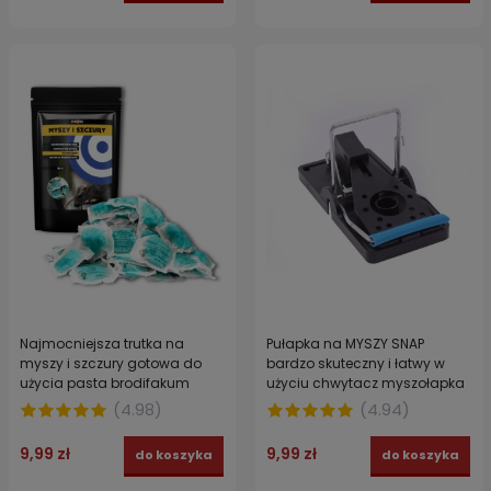
Najmocniejsza trutka na
Pułapka na MYSZY SNAP
myszy i szczury gotowa do
bardzo skuteczny i łatwy w
użycia pasta brodifakum
użyciu chwytacz myszołapka
STRONG 150 g
(
4.98
)
(
4.94
)
9,99 zł
9,99 zł
do koszyka
do koszyka