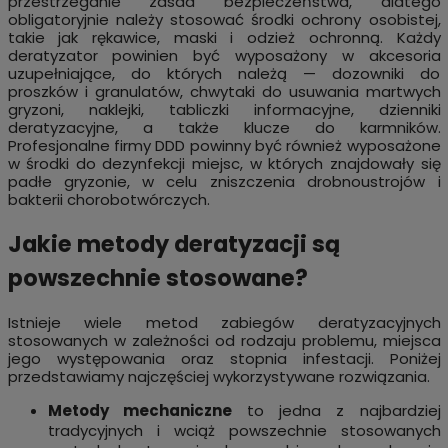
przestrzeganie zasad bezpieczeństwa, dlatego
obligatoryjnie należy stosować środki ochrony osobistej,
takie jak rękawice, maski i odzież ochronną. Każdy
deratyzator powinien być wyposażony w akcesoria
uzupełniające, do których należą — dozowniki do
proszków i granulatów, chwytaki do usuwania martwych
gryzoni, naklejki, tabliczki informacyjne, dzienniki
deratyzacyjne, a także klucze do karmników.
Profesjonalne firmy DDD powinny być również wyposażone
w środki do dezynfekcji miejsc, w których znajdowały się
padłe gryzonie, w celu zniszczenia drobnoustrojów i
bakterii chorobotwórczych.
Jakie metody deratyzacji są
powszechnie stosowane?
Istnieje wiele metod zabiegów deratyzacyjnych
stosowanych w zależności od rodzaju problemu, miejsca
jego występowania oraz stopnia infestacji. Poniżej
przedstawiamy najczęściej wykorzystywane rozwiązania.
Metody mechaniczne
to jedna z najbardziej
tradycyjnych i wciąż powszechnie stosowanych