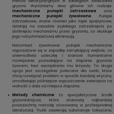
metod deratyzacyjnych w zabiegach zwalczania
gryzoni. Wyróżniamy dwa główne ich rodzaje:
mechaniczne pułapki zatrzaskowe
oraz
mechaniczne pułapki żywołowne
. Pułapki
zatrzaskowe, znane również jako łapki sprężynowe,
działają na zasadzie szybkiego zatrzaśnięcia po
dotknięciu mechanizmu przez gryzonia, co skutkuje
jego natychmiastową eliminacją.
Natomiast żywołowne pułapki mechaniczne
wyposażone są w zapadkę zamykającą wejście, co
uniemożliwia ucieczkę i stanowi humanitarne
rozwiązanie pozwalające na złapanie gryzonia
żywcem, bez wyrządzania mu krzywdy. Ta druga
opcja jest szczególnie polecana dla osób, które
chcą rozwiązać problem w sposób bardziej etyczny,
umożliwiając późniejsze wypuszczenie zwierzęcia na
wolność z dala od miejsca złapania.
Metody chemiczne
to specjalistyczne środki
gryzoniobójcze, które stanowią najbardziej
powszechną metodę stosowaną w profesjonalnej
deratyzacji. Trutki zawierają substancje toksyczne,