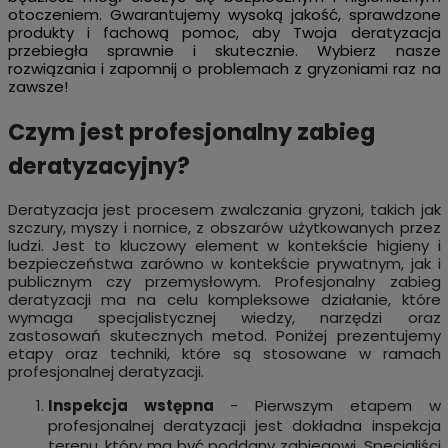
otoczeniem. Gwarantujemy wysoką jakość, sprawdzone
produkty i fachową pomoc, aby Twoja deratyzacja
przebiegła sprawnie i skutecznie. Wybierz nasze
rozwiązania i zapomnij o problemach z gryzoniami raz na
zawsze!
Czym jest profesjonalny zabieg
deratyzacyjny?
Deratyzacja jest procesem zwalczania gryzoni, takich jak
szczury, myszy i nornice, z obszarów użytkowanych przez
ludzi. Jest to kluczowy element w kontekście higieny i
bezpieczeństwa zarówno w kontekście prywatnym, jak i
publicznym czy przemysłowym. Profesjonalny zabieg
deratyzacji ma na celu kompleksowe działanie, które
wymaga specjalistycznej wiedzy, narzędzi oraz
zastosowań skutecznych metod. Poniżej prezentujemy
etapy oraz techniki, które są stosowane w ramach
profesjonalnej deratyzacji.
Inspekcja wstępna
- Pierwszym etapem w
profesjonalnej deratyzacji jest dokładna inspekcja
terenu, który ma być poddany zabiegowi. Specjaliści