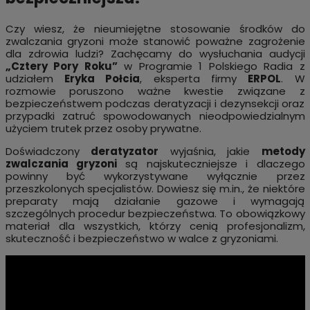
Czy wiesz, że nieumiejętne stosowanie środków do
zwalczania gryzoni może stanowić poważne zagrożenie
dla zdrowia ludzi? Zachęcamy do wysłuchania audycji
„Cztery Pory Roku”
w Programie 1 Polskiego Radia z
udziałem
Eryka Połcia
, eksperta firmy
ERPOL
. W
rozmowie poruszono ważne kwestie związane z
bezpieczeństwem podczas deratyzacji i dezynsekcji oraz
przypadki zatruć spowodowanych nieodpowiedzialnym
użyciem trutek przez osoby prywatne.
Doświadczony
deratyzator
wyjaśnia, jakie
metody
zwalczania gryzoni
są najskuteczniejsze i dlaczego
powinny być wykorzystywane wyłącznie przez
przeszkolonych specjalistów. Dowiesz się
m.in
., że niektóre
preparaty mają działanie gazowe i wymagają
szczególnych procedur bezpieczeństwa. To obowiązkowy
materiał dla wszystkich, którzy cenią profesjonalizm,
skuteczność i bezpieczeństwo w walce z gryzoniami.