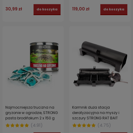
30,99 zł
119,00 zł
do koszyka
do koszyka
Najmocniejsza trucizna na
Karmnik duża stacja
gryzonie w ogrodzie, STRONG
deratyzacyjna na myszy i
pasta brodifakum 2 x 150 g
szczury STRONG RAT BAIT
TUNNEL 33,5 cm
(
4.91
)
(
4.75
)