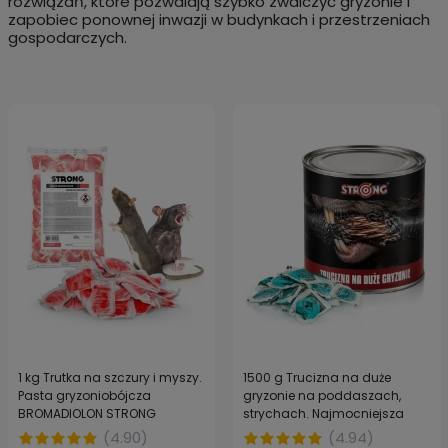
rozwiązań, które pozwalają szybko zwalczyć gryzonie i
zapobiec ponownej inwazji w budynkach i przestrzeniach
gospodarczych.
1 kg Trutka na szczury i myszy.
1500 g Trucizna na duże
Pasta gryzoniobójcza
gryzonie na poddaszach,
BROMADIOLON STRONG
strychach. Najmocniejsza
pasta DIFENAKUM
(
4.90
)
(
4.94
)