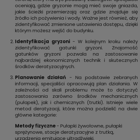
oceniają, gdzie gryzonie mogą mieć swoje gniazda,
jakie ścieżki przemierzają oraz gdzie znajduje się
źródło ich pożywienia i wody. Ważne jest również, aby
zidentyfikować zmienione ustawienia dostępu, dzięki
którym możesz wejść do budynku.
Identyfikacja gryzoni
- W kolejnym kroku należy
zidentyfikować gatunki gryzoni. Znajomość
gatunków gryzoni pozwala na zastosowanie
najbardziej ekonomicznych technik i skutecznych
środków deratyzacyjnych.
Planowanie działań
- Na podstawie zebranych
informacji, specjaliści opracowują plan działania. W
zależności od skali problemu może to dotyczyć
zastosowania zarówno środków mechanicznych
(pułapek), jak i chemicznych (trutki). Istnieje wiele
metod deratyzacji, które można podzielić na dwie
główne kategorie:
Metody fizyczne
- Pułapki żywołowne, pułapki
sprężynowe, stacje deratyzacyjne z trutką,
urządzenia emitujące ultradźwięki.