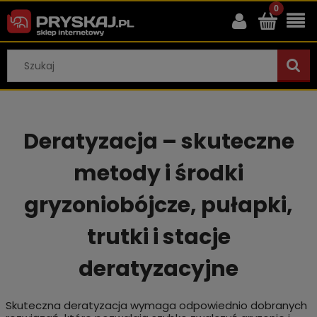
Deratyzacja – skuteczne
metody i środki
gryzoniobójcze, pułapki,
trutki i stacje
deratyzacyjne
Skuteczna deratyzacja wymaga odpowiednio dobranych