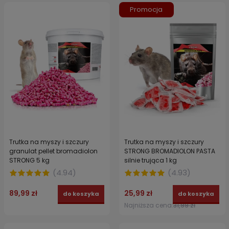
Promocja
Trutka na myszy i szczury
Trutka na myszy i szczury
granulat pellet bromadiolon
STRONG BROMADIOLON PASTA
STRONG 5 kg
silnie trująca 1 kg
(
4.94
)
(
4.93
)
89,99 zł
25,99 zł
do koszyka
do koszyka
Najniższa cena:
31,99 zł