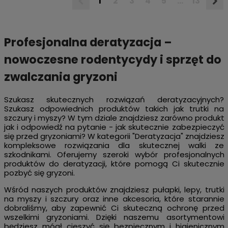
1
2
3
4
5
...
13
Profesjonalna deratyzacja –
nowoczesne rodentycydy i sprzęt do
zwalczania gryzoni
Szukasz skutecznych rozwiązań deratyzacyjnych?
Szukasz odpowiednich produktów takich jak trutki na
szczury i myszy? W tym dziale znajdziesz zarówno produkt
jak i odpowiedź na pytanie - jak skutecznie zabezpieczyć
się przed gryzoniami? W kategorii "Deratyzacja" znajdziesz
kompleksowe rozwiązania dla skutecznej walki ze
szkodnikami. Oferujemy szeroki wybór profesjonalnych
produktów do deratyzacji, które pomogą Ci skutecznie
pozbyć się gryzoni.
Wśród naszych produktów znajdziesz pułapki, lepy, trutki
na myszy i szczury oraz inne akcesoria, które starannie
dobraliśmy, aby zapewnić Ci skuteczną ochronę przed
wszelkimi gryzoniami. Dzięki naszemu asortymentowi
będziesz mógł cieszyć się bezpiecznym i higienicznym