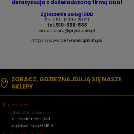
deratyzacja z doświadczoną firmą DDD!
Zgłoszenie usługi DDD
Pn. - Pt. 8:00 - 20:00
tel. 510-558-588
email:
biuro@pryskanie.pl
https://www.dezynsekcja24h.pl/
ZOBACZ, GDZIE ZNAJDUJĄ SIĘ NASZE
SKLEPY
Centrum
sklep stacjonarny
al. Solidarności 113d
na tyłach Kina FEMINA