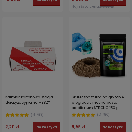
Najniższa cena:
39,00 zł
Karmnik kartonowa stacja
Skuteczna trutka na gryzonie
deratyzacyjna na MYSZY
w ogrodzie mocna pasta
brodifakum STRONG 150 g
(
4.50
)
(
4.86
)
2,20 zł
9,99 zł
do koszyka
do koszyka