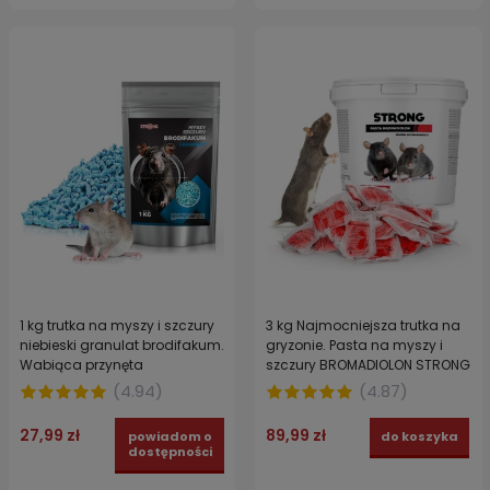
1 kg trutka na myszy i szczury
3 kg Najmocniejsza trutka na
niebieski granulat brodifakum.
gryzonie. Pasta na myszy i
Wabiąca przynęta
szczury BROMADIOLON STRONG
gryzoniobójcza STRONG
(
4.94
)
(
4.87
)
27,99 zł
89,99 zł
powiadom o
do koszyka
dostępności