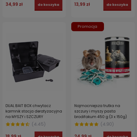
34,99 zł
13,99 zł
do koszyka
do koszyka
Promocja
DUAL BAIT BOX chwytacz
Najmocniejsza trutka na
karmnik stacja deratyzacyjna
szczury i myszy pasta
na MYSZY i SZCZURY
brodifakum 450 g (3 x 150g)
STRONG
(
4.45
)
(
4.90
)
18,99 zł
24,99 zł
do koszyka
do koszyka