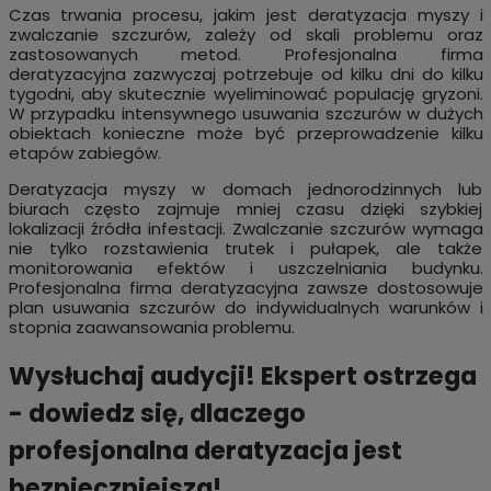
Czas trwania procesu, jakim jest deratyzacja myszy i
zwalczanie szczurów, zależy od skali problemu oraz
zastosowanych metod. Profesjonalna firma
deratyzacyjna zazwyczaj potrzebuje od kilku dni do kilku
tygodni, aby skutecznie wyeliminować populację gryzoni.
W przypadku intensywnego usuwania szczurów w dużych
obiektach konieczne może być przeprowadzenie kilku
etapów zabiegów.
Deratyzacja myszy w domach jednorodzinnych lub
biurach często zajmuje mniej czasu dzięki szybkiej
lokalizacji źródła infestacji. Zwalczanie szczurów wymaga
nie tylko rozstawienia trutek i pułapek, ale także
monitorowania efektów i uszczelniania budynku.
Profesjonalna firma deratyzacyjna zawsze dostosowuje
plan usuwania szczurów do indywidualnych warunków i
stopnia zaawansowania problemu.
Wysłuchaj audycji! Ekspert ostrzega
- dowiedz się, dlaczego
profesjonalna deratyzacja jest
bezpieczniejsza!