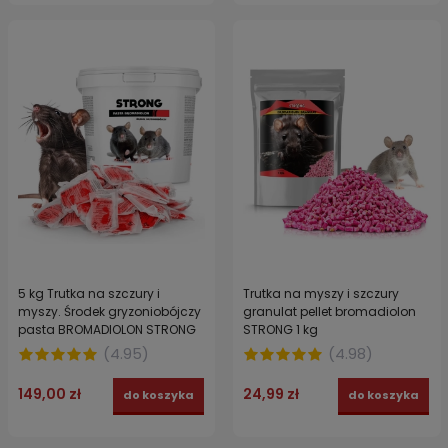
5 kg Trutka na szczury i
Trutka na myszy i szczury
myszy. Środek gryzoniobójczy
granulat pellet bromadiolon
pasta BROMADIOLON STRONG
STRONG 1 kg
(
4.95
)
(
4.98
)
149,00 zł
24,99 zł
do koszyka
do koszyka