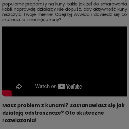
popularne preparaty na kuny, takie jak żel do smarowania
kabli, naprawdę działają? Nie dopuść, aby aktywność kuny
niszczyła Twoje mienie! Obejrzyj wywiad i dowiedz się co
skutecznie zniechęca kuny?
Masz problem z kunami? Zastanawiasz się jak
działają odstraszacze? Oto skuteczne
rozwiązania!