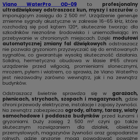
Viano WaterPro OD-09
to
profesjonalny
ultradźwiękowy odstraszacz kun, myszy i szczurów
o
imponującym zasięgu do 2 500 m². Urządzenie generuje
zmienne sygnały akustyczne w zakresie 16–65 kHz, które
rozchodzą się pod kątem 120°, skutecznie tworząc dla
szkodników nieznośne środowisko i uniemożliwiając im
przebywanie w chronionych miejscach. Dzięki
modułowi
automatycznej zmiany fal dźwiękowych
odstraszacz
nie pozwala gryzoniom przyzwyczaić się do emitowanych
sygnałów, co gwarantuje wysoką skuteczność działania.
Solidna, hermetyczna obudowa w klasie IP65 chroni
urządzenie przed wilgocią, promieniami słonecznymi,
mrozem, pyłem i wiatrem, co sprawia, że Viano WaterPro
jest niezawodny zarówno wewnątrz, jak i na zewnątrz
budynków.
Odstraszacz świetnie sprawdza się w
garażach,
piwnicach, strychach, szopach i magazynach
, gdzie
chroni przewody elektryczne, instalacje i zapasy żywności.
Na zewnątrz zabezpiecza
ogrody, altany, tarasy, wiaty
samochodowe i poddasza budynków
przed kunami i
gryzoniami. Duży zasięg 2 500 m² czyni go także
skutecznym rozwiązaniem dla działek, obiektów
przemysłowych, magazynów żywności oraz gospodarstw
rolnych, gdzie gryzonie mogą powodować poważne