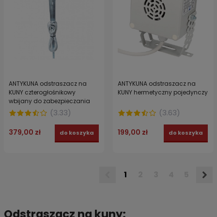
ANTYKUNA odstraszacz na
ANTYKUNA odstraszacz na
KUNY czterogłośnikowy
KUNY hermetyczny pojedynczy
wbijany do zabezpieczania
ogrodu, parkingu
(
3.33
)
(
3.63
)
379,00 zł
199,00 zł
do koszyka
do koszyka
1
2
3
4
5
Odstraszacz na kuny: