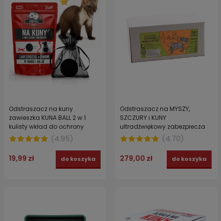
Odstraszacz na kuny
Odstraszacz na MYSZY,
zawieszka KUNA BALL 2 w 1
SZCZURY i KUNY
kulisty wkład do ochrony
ultradźwiękowy zabezpiecza
samochodu i domu
do 400 m2 OdH1 SUPERMAX
(
4.95
)
(
4.70
)
19,99 zł
279,00 zł
do koszyka
do koszyka