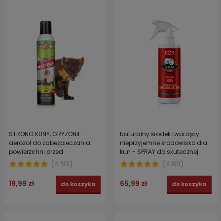
STRONG KUNY, GRYZONIE -
Naturalny środek tworzący
aerozol do zabezpieczania
nieprzyjemne środowisko dla
powierzchni przed
kun - SPRAY do skutecznej
zabrudzeniami NOT FOR
ochrony domu i samochodu
(
4.93
)
(
4.89
)
MARTENS 300 ml
RED KUNA 450 ml
19,99 zł
65,99 zł
do koszyka
do koszyka