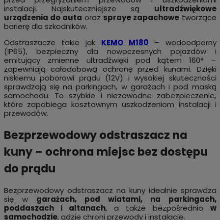
instalacji. Najskuteczniejsze są
ultradźwiękowe
urządzenia do auta
oraz
spraye zapachowe
tworzące
barierę dla szkodników.
Odstraszacze takie jak
KEMO M180
– wodoodporny
(IP65), bezpieczny dla nowoczesnych pojazdów i
emitujący zmienne ultradźwięki pod kątem 160° –
zapewniają całodobową ochronę przed kunami. Dzięki
niskiemu poborowi prądu (12V) i wysokiej skuteczności
sprawdzają się na parkingach, w garażach i pod maską
samochodu. To szybkie i niezawodne zabezpieczenie,
które zapobiega kosztownym uszkodzeniom instalacji i
przewodów.
Bezprzewodowy odstraszacz na
kuny – ochrona miejsc bez dostępu
do prądu
Bezprzewodowy odstraszacz na kuny idealnie sprawdza
się w
garażach, pod wiatami, na parkingach,
poddaszach i altanach
, a także bezpośrednio
w
samochodzie
, gdzie chroni przewody i instalacje.