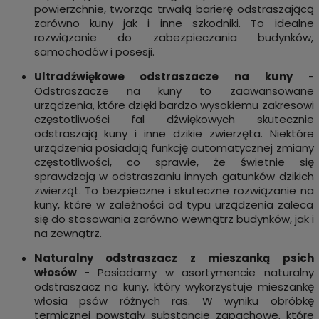
powierzchnie, tworząc trwałą barierę odstraszającą
zarówno kuny jak i inne szkodniki. To idealne
rozwiązanie do zabezpieczania budynków,
samochodów i posesji.
Ultradźwiękowe odstraszacze na kuny
-
Odstraszacze na kuny to zaawansowane
urządzenia, które dzięki bardzo wysokiemu zakresowi
częstotliwości fal dźwiękowych skutecznie
odstraszają kuny i inne dzikie zwierzęta. Niektóre
urządzenia posiadają funkcję automatycznej zmiany
częstotliwości, co sprawie, że świetnie się
sprawdzają w odstraszaniu innych gatunków dzikich
zwierząt. To bezpieczne i skuteczne rozwiązanie na
kuny, które w zależności od typu urządzenia zaleca
się do stosowania zarówno wewnątrz budynków, jak i
na zewnątrz.
Naturalny odstraszacz z mieszanką psich
włosów
- Posiadamy w asortymencie naturalny
odstraszacz na kuny, który wykorzystuje mieszankę
włosia psów różnych ras. W wyniku obróbkę
termicznej powstały substancje zapachowe, które