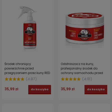
Środek chroniący
Odstraszacz na kuny,
powierzchnie przed
profesjonalny środek do
przegryzaniem przez kuny RED
ochrony samochodu przed
KUNA SPRAY 200 ml
kunami GĘSTY PŁYN RED KUNA
(
4.87
)
(
4.91
)
200 g
35,99 zł
35,99 zł
do koszyka
do koszyka