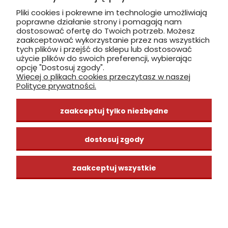
zaawansowane urządzenia emitujące fale dźwiękowe
odstraszające kuny.
Pliki cookies i pokrewne im technologie umożliwiają
✅
Odstraszacze Kemo
– cenione elektroniczne
poprawne działanie strony i pomagają nam
odstraszacze, chętnie wybierane w 2025 roku.
dostosować ofertę do Twoich potrzeb. Możesz
✅
Odstraszacze Mamoja
– skuteczne rozwiązania do
zaakceptować wykorzystanie przez nas wszystkich
ochrony budynków i posesji.
tych plików i przejść do sklepu lub dostosować
✅
Odstraszacze Antykuna
– produkty stworzone
użycie plików do swoich preferencji, wybierając
specjalnie do ochrony przed kunami w domu i
opcję "Dostosuj zgody".
samochodzie.
Więcej o plikach cookies przeczytasz w naszej
Polityce prywatności.
Wszystkie te rozwiązania w 2026 roku pozostają
najskuteczniejszym sposobem walki z kunami i pozwalają
dopasować metodę ochrony do indywidualnych potrzeb
zaakceptuj tylko niezbędne
– od prostych sprayów po nowoczesne odstraszacze
ultradźwiękowe.
dostosuj zgody
ZOBACZ, GDZIE ZNAJDUJĄ SIĘ NASZE
zaakceptuj wszystkie
SKLEPY
Centrum
sklep stacjonarny