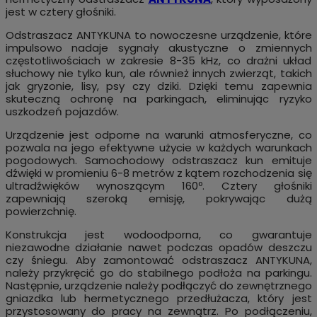
jest w cztery głośniki.
Odstraszacz ANTYKUNA to nowoczesne urządzenie, które
impulsowo nadaje sygnały akustyczne o zmiennych
częstotliwościach w zakresie 8-35 kHz, co drażni układ
słuchowy nie tylko kun, ale również innych zwierząt, takich
jak gryzonie, lisy, psy czy dziki. Dzięki temu zapewnia
skuteczną ochronę na parkingach, eliminując ryzyko
uszkodzeń pojazdów.
Urządzenie jest odporne na warunki atmosferyczne, co
pozwala na jego efektywne użycie w każdych warunkach
pogodowych. Samochodowy odstraszacz kun emituje
dźwięki w promieniu 6-8 metrów z kątem rozchodzenia się
ultradźwięków wynoszącym 160º. Cztery głośniki
zapewniają szeroką emisję, pokrywając dużą
powierzchnię.
Konstrukcja jest wodoodporna, co gwarantuje
niezawodne działanie nawet podczas opadów deszczu
czy śniegu. Aby zamontować odstraszacz ANTYKUNA,
należy przykręcić go do stabilnego podłoża na parkingu.
Następnie, urządzenie należy podłączyć do zewnętrznego
gniazdka lub hermetycznego przedłużacza, który jest
przystosowany do pracy na zewnątrz. Po podłączeniu,