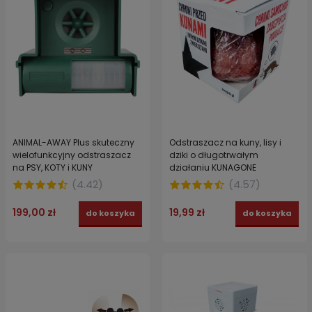
ANIMAL-AWAY Plus skuteczny
Odstraszacz na kuny, lisy i
wielofunkcyjny odstraszacz
dziki o długotrwałym
na PSY, KOTY i KUNY
działaniu KUNAGONE
zabezpiecza do 85 m2
(
4.42
)
(
4.57
)
199,00 zł
19,99 zł
do koszyka
do koszyka