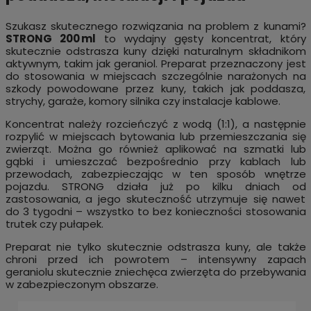
Szukasz skutecznego rozwiązania na problem z kunami?
STRONG 200 ml
to wydajny gęsty koncentrat, który
skutecznie odstrasza kuny dzięki naturalnym składnikom
aktywnym, takim jak geraniol. Preparat przeznaczony jest
do stosowania w miejscach szczególnie narażonych na
szkody powodowane przez kuny, takich jak poddasza,
strychy, garaże, komory silnika czy instalacje kablowe.
Koncentrat należy rozcieńczyć z wodą (1:1), a następnie
rozpylić w miejscach bytowania lub przemieszczania się
zwierząt. Można go również aplikować na szmatki lub
gąbki i umieszczać bezpośrednio przy kablach lub
przewodach, zabezpieczając w ten sposób wnętrze
pojazdu. STRONG działa już po kilku dniach od
zastosowania, a jego skuteczność utrzymuje się nawet
do 3 tygodni – wszystko to bez konieczności stosowania
trutek czy pułapek.
Preparat nie tylko skutecznie odstrasza kuny, ale także
chroni przed ich powrotem – intensywny zapach
geraniolu skutecznie zniechęca zwierzęta do przebywania
w zabezpieczonym obszarze.