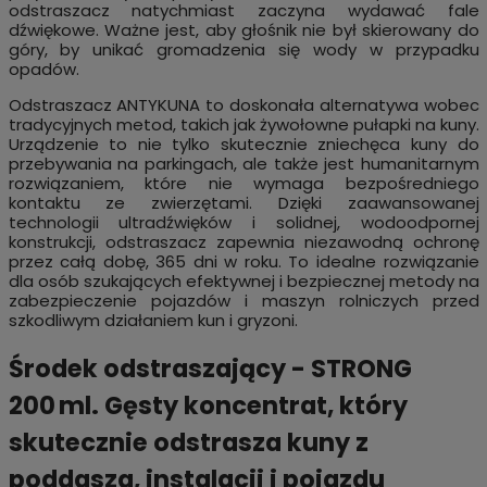
odstraszacz natychmiast zaczyna wydawać fale
dźwiękowe. Ważne jest, aby głośnik nie był skierowany do
góry, by unikać gromadzenia się wody w przypadku
opadów.
Odstraszacz ANTYKUNA to doskonała alternatywa wobec
tradycyjnych metod, takich jak żywołowne pułapki na kuny.
Urządzenie to nie tylko skutecznie zniechęca kuny do
przebywania na parkingach, ale także jest humanitarnym
rozwiązaniem, które nie wymaga bezpośredniego
kontaktu ze zwierzętami. Dzięki zaawansowanej
technologii ultradźwięków i solidnej, wodoodpornej
konstrukcji, odstraszacz zapewnia niezawodną ochronę
przez całą dobę, 365 dni w roku. To idealne rozwiązanie
dla osób szukających efektywnej i bezpiecznej metody na
zabezpieczenie pojazdów i maszyn rolniczych przed
szkodliwym działaniem kun i gryzoni.
Środek odstraszający - STRONG
200 ml. Gęsty koncentrat, który
skutecznie odstrasza kuny z
poddasza, instalacji i pojazdu