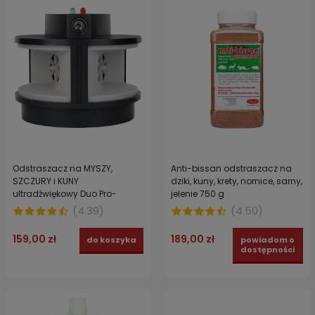
Odstraszacz na MYSZY,
Anti-bissan odstraszacz na
SZCZURY i KUNY
dziki, kuny, krety, nornice, sarny,
ultradźwiękowy Duo Pro-
jelenie 750 g
Pestrepeller skutecznie
(
4.39
)
(
4.50
)
zabezpiecza do 550 m2
159,00 zł
189,00 zł
do koszyka
powiadom o
dostępności