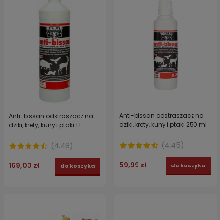
Anti-bissan odstraszacz na
Anti-bissan odstraszacz na
dziki, krety, kuny i ptaki 250 ml
dziki, krety, kuny i ptaki 1 l
(
4.45
)
(
4.48
)
59,99 zł
169,00 zł
do koszyka
do koszyka