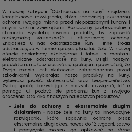
W naszej kategorii "Odstraszacz na kuny" znajdziesz
kompleksowe rozwiązania, które zapewniają skuteczną
ochronę Twojego mienia przed niepożądanymi kunami i
innymi dzikimi zwierzętami. Posiadamy profesjonalne i
starannie wyselekcjonowane produkty, by zapewnić
maksymalną skuteczność i długotrwałą ochronę.
Znajdziesz u nas odstraszacze kun i inne środki
odstraszające w formie sprayu, płynu lub żelu. W naszej
ofercie posiadamy ekologiczne i łatwe w montażu
elektroniczne odstraszacze na kuny. Dzięki naszym
produktom, możesz cieszyć się spokojem i pewnością, że
Twoje mienie jest skutecznie zabezpieczone przed
szkodnikami. Wybierając nasze produkty na kuny,
wybierasz jakość, skuteczność oraz bezpieczeństwo.
Zyskaj spokój, korzystając z naszych rozwiązań, które
pomogą Ci pozbyć się problemu kun z Twojego
otoczenia. Oto kilka z naszych najlepszych produktów:
Żele do ochrony z ekstremalnie długim
działaniem
- Nasze żele na kuny to innowacyjne
rozwiązanie, które zapewnia ochronę przez
ekstremalnie długi okres, nawet do 12 tygodni. Łatwo
i precyzyjnie możesz go aplikować na różne