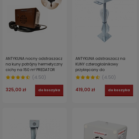
ANTYKUNA nocny odstraszacz
ANTYKUNA odstraszacz na
na kuny potrójny hermetyczny
KUNY czterogłośnikowy
cichy na 150 m² PREDATOR
przykręcany do
zabezpieczania parkingu
(
4.50
)
(
4.50
)
325,00 zł
419,00 zł
do koszyka
do koszyka