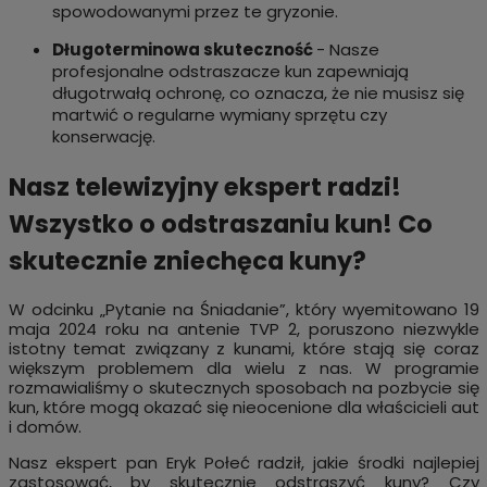
spowodowanymi przez te gryzonie.
Długoterminowa skuteczność
- Nasze
profesjonalne odstraszacze kun zapewniają
długotrwałą ochronę, co oznacza, że nie musisz się
martwić o regularne wymiany sprzętu czy
konserwację.
Nasz telewizyjny ekspert radzi!
Wszystko o odstraszaniu kun! Co
skutecznie zniechęca kuny?
W odcinku „Pytanie na Śniadanie”, który wyemitowano 19
maja 2024 roku na antenie TVP 2, poruszono niezwykle
istotny temat związany z kunami, które stają się coraz
większym problemem dla wielu z nas. W programie
rozmawialiśmy o skutecznych sposobach na pozbycie się
kun, które mogą okazać się nieocenione dla właścicieli aut
i domów.
Nasz ekspert pan Eryk Połeć radził, jakie środki najlepiej
zastosować, by skutecznie odstraszyć kuny? Czy