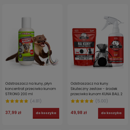
Odstraszacz na kuny, płyn
Odstraszacz na kuny.
koncentrat przeciwko kunom
Skuteczny zestaw - środek
STRONG 200 ml
przeciwko kunom KUNA BALL 2
w 1 + KUNA SPRAY 200 ml
(
4.81
)
(
5.00
)
37,99 zł
49,98 zł
do koszyka
do koszyka