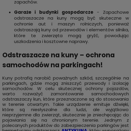
zapachów.
Garaże i budynki gospodarcze
- Zapachowe
odstraszacze na kuny mogą być skuteczne w
ochronie aut i maszyn rolniczych, ponieważ
odstraszają kuny od przewodów i elementów silnika,
które te zwierzęta mogą gryźć, powodując
uszkodzenia i kosztowne naprawy.
Odstraszacze na kuny – ochrona
samochodów na parkingach!
Kuny potrafią narobić poważnych szkód, szczególnie na
parkingach, gdzie mogą zniszczyć przewody i izolację
samochodów. W celu skutecznej ochrony pojazdów,
warto rozważyć zamontowanie samochodowych
odstraszaczy kun, które przeznaczone są do stosowania
w terenie otwartym. Takie urządzenie emituje dźwięki,
które są niesłyszalne dla ludzi, ale wyjątkowo
nieprzyjemne dla zwierząt, skutecznie je zniechęcając do
pojawiania się na chronionym terenie. Jednym z
polecanych produktów do zabezpieczenia parkingów jest
hermetyczny odstraszacz
ANTYKUNA
, który wyposażony