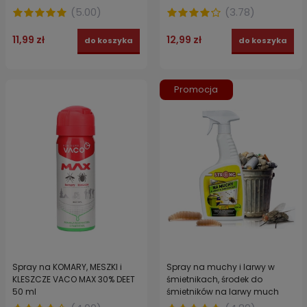
(
5.00
)
(
3.78
)
11,99 zł
12,99 zł
do koszyka
do koszyka
Promocja
Spray na KOMARY, MESZKI i
Spray na muchy i larwy w
KLESZCZE VACO MAX 30% DEET
śmietnikach, środek do
50 ml
śmietników na larwy much
larwicyd STRONG 500 ml