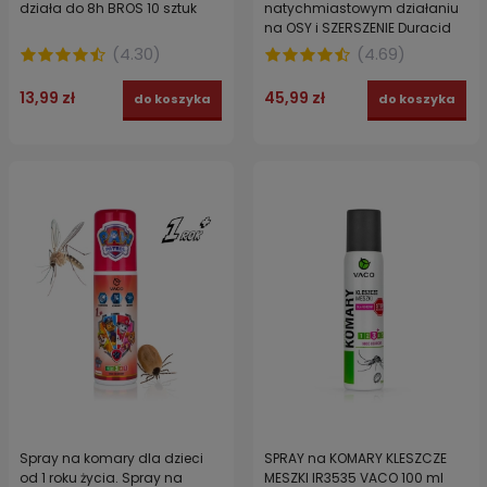
działa do 8h BROS 10 sztuk
natychmiastowym działaniu
na OSY i SZERSZENIE Duracid
750 ml
(
4.30
)
(
4.69
)
13,99 zł
45,99 zł
do koszyka
do koszyka
Spray na komary dla dzieci
SPRAY na KOMARY KLESZCZE
od 1 roku życia. Spray na
MESZKI IR3535 VACO 100 ml