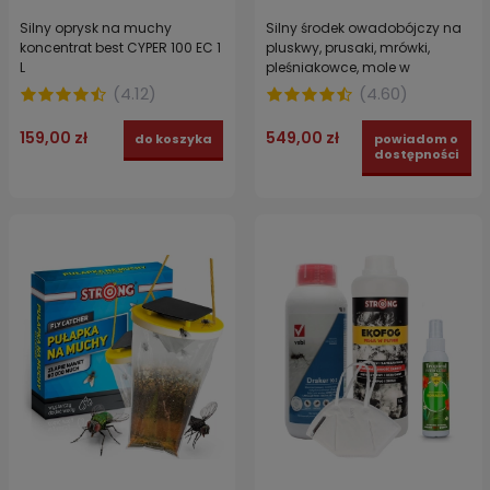
Silny oprysk na muchy
Silny środek owadobójczy na
koncentrat best CYPER 100 EC 1
pluskwy, prusaki, mrówki,
L
pleśniakowce, mole w
obiektach hodowlanych,
(
4.12
)
(
4.60
)
magazynach FENOX EC 500
ml
159,00 zł
549,00 zł
do koszyka
powiadom o
dostępności