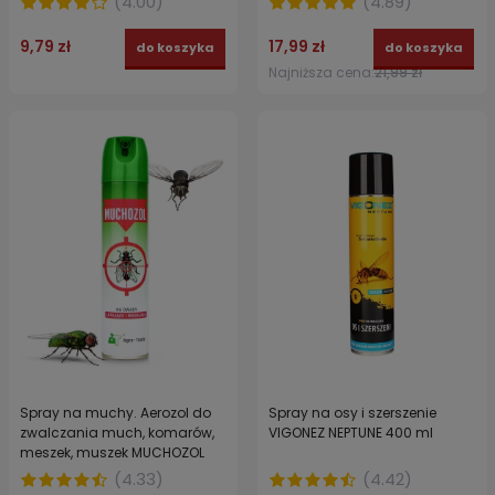
(
4.00
)
(
4.89
)
9,79 zł
17,99 zł
do koszyka
do koszyka
Najniższa cena:
21,99 zł
Spray na muchy. Aerozol do
Spray na osy i szerszenie
zwalczania much, komarów,
VIGONEZ NEPTUNE 400 ml
meszek, muszek MUCHOZOL
300 ml
(
4.33
)
(
4.42
)