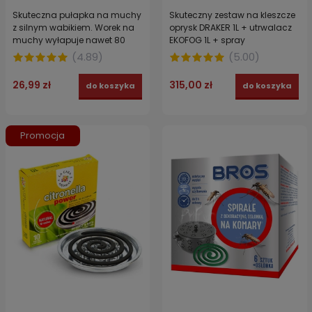
Skuteczna pułapka na muchy
Skuteczny zestaw na kleszcze
z silnym wabikiem. Worek na
oprysk DRAKER 1L + utrwalacz
muchy wyłapuje nawet 80
EKOFOG 1L + spray
000 owadów STRONG FLY
odstraszacz TROPICAL 15 %
(
4.89
)
(
5.00
)
CATCHER 1 szt.
DEET + maseczka FFP2
26,99 zł
315,00 zł
do koszyka
do koszyka
Promocja