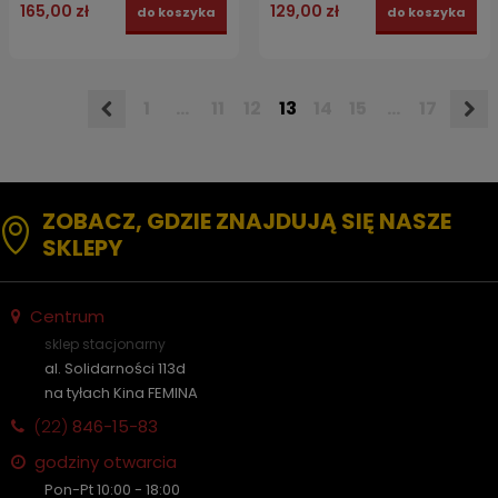
165,00 zł
129,00 zł
do koszyka
do koszyka
1
...
11
12
13
14
15
...
17
ZOBACZ, GDZIE ZNAJDUJĄ SIĘ NASZE
SKLEPY
Centrum
sklep stacjonarny
al. Solidarności 113d
na tyłach Kina FEMINA
(22)
846-15-83
godziny otwarcia
Pon-Pt 10:00 - 18:00