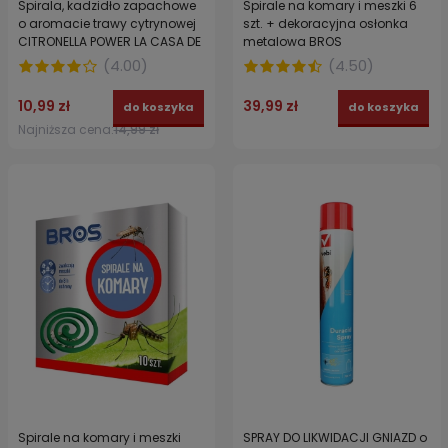
Spirala, kadzidło zapachowe
Spirale na komary i meszki 6
o aromacie trawy cytrynowej
szt. + dekoracyjna osłonka
CITRONELLA POWER LA CASA DE
metalowa BROS
LOS AROMAS 10 szt.
(
4.00
)
(
4.50
)
10,99 zł
39,99 zł
do koszyka
do koszyka
Najniższa cena:
14,99 zł
Spirale na komary i meszki
SPRAY DO LIKWIDACJI GNIAZD o