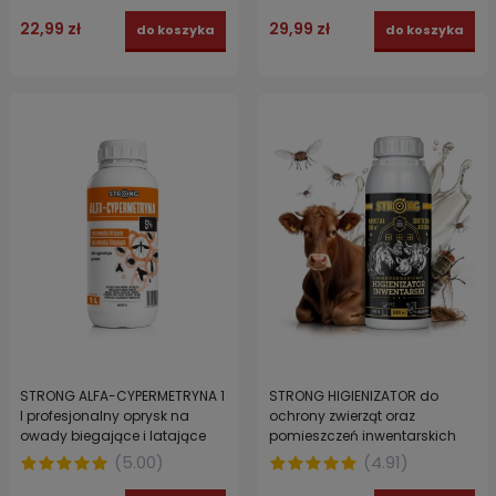
22,99 zł
29,99 zł
do koszyka
do koszyka
STRONG ALFA-CYPERMETRYNA 1
STRONG HIGIENIZATOR do
l profesjonalny oprysk na
ochrony zwierząt oraz
owady biegające i latające
pomieszczeń inwentarskich
koncentrat
przed muchami 1 l
(
5.00
)
(
4.91
)