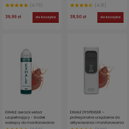
nicienie AGROPAK 500 ml
(
4.75
)
(
4.31
)
39,99 zł
38,50 zł
do koszyka
do koszyka
EXHALE aerozol wkład
EXHALE DYSPENSER –
uzupełniający - środek
profesjonalne urządzenie do
wabiący do monitorowania
aktywowania i monitorowania
obecności pluskiew
pluskiew domowych