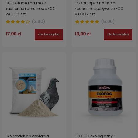
EKO pułapka na mole
EKO pułapka na mole
kuchenne i ubraniowe ECO
kuchenne spożywcze ECO
VACO 2 szt.
VACO 2 szt.
(
3.90
)
(
5.00
)
17,99 zł
13,99 zł
do koszyka
do koszyka
Eko środek do opylania
EKOFOG ekologiczny i