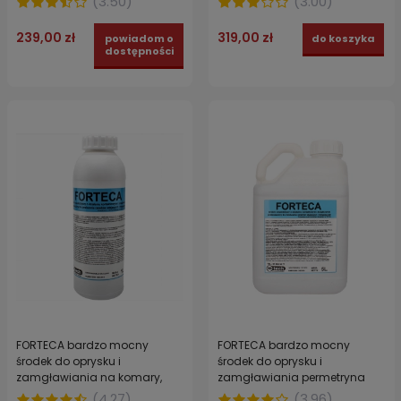
(
3.50
)
(
3.00
)
domowych 1 szt.
239,00 zł
319,00 zł
powiadom o
do koszyka
dostępności
FORTECA bardzo mocny
FORTECA bardzo mocny
środek do oprysku i
środek do oprysku i
zamgławiania na komary,
zamgławiania permetryna
pleśniakowce i prusaki 1 l
40% do zwalczania much,
(
4.27
)
(
3.96
)