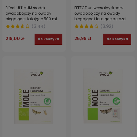
Effect ULTIMUM środek
EFFECT uniwersalny środek
owadobójczy na owady
owadobójczy na owady
biegające i latające 500 ml
biegające i latające aerozol
400 ml
(
3.44
)
(
3.92
)
219,00 zł
25,99 zł
do koszyka
do koszyka