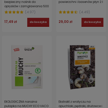
bezpieczny nośnik do
powierzchni i basenów płyn 2 l
oprysków i zamgławiania 500
ml
(
4.97
)
(
4.49
)
17,49 zł
29,00 zł
do koszyka
do koszyka
EKOLOGICZNA narożna
Ekstrakt z wrotyczu na
pułapka na MUCHY ECO VACO
opuchlaki, pędraki, drutowce i