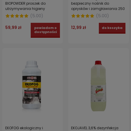
BIOPOWDER proszek do
bezpieczny nośnik do
utrzymywania higieny
oprysków i zamgławiania 250
hodowli gołębi 10 KG
ml
(
5.00
)
(
5.00
)
59,99 zł
12,99 zł
powiadom o
do koszyka
dostępności
EKOFOG ekologiczny i
EKOJAVEL 3,6% dezynfekcja