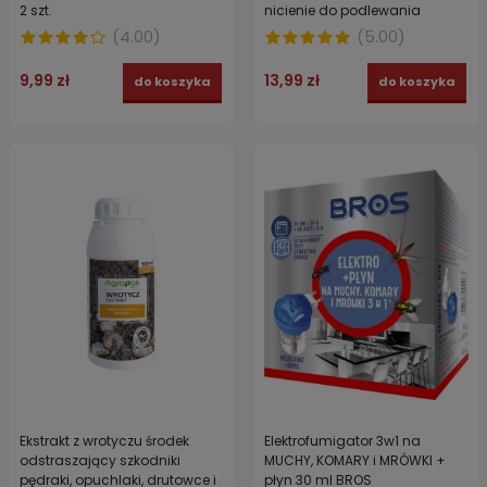
2 szt.
nicienie do podlewania
AGROPAK 100 ml
(
4.00
)
(
5.00
)
9,99 zł
13,99 zł
do koszyka
do koszyka
Ekstrakt z wrotyczu środek
Elektrofumigator 3w1 na
odstraszający szkodniki
MUCHY, KOMARY i MRÓWKI +
pędraki, opuchlaki, drutowce i
płyn 30 ml BROS