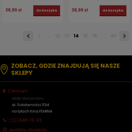
38,99 zł
38,99 zł
do koszyka
do koszyka
1
...
12
13
14
15
16
...
40
ZOBACZ, GDZIE ZNAJDUJĄ SIĘ NASZE
SKLEPY
Centrum
sklep stacjonarny
al. Solidarności 113d
na tyłach Kina FEMINA
(22)
846-15-83
godziny otwarcia