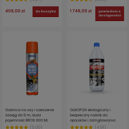
komarów, prusaków,
karaluchów, mrówek faraona i
409,00 zł
1 749,00 zł
do koszyka
powiadom o
pleśniakowca lśniącego! 5 l
dostępności
Gaśnica na osy i szerszenie
GLIKOFOG ekologiczny i
zasięg do 5 m, duża
bezpieczny nośnik do
pojemność BROS 600 ML
oprysków i zamgławiania
STRONG 1 l
(
5.00
)
(
4.91
)