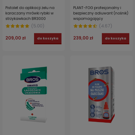
Pistolet do aplikacji żelu na
PLANT-FOG profesjonalny i
karaczany mrówki rybiki w
bezpieczny adiuwant (nośnik)
strzykawkach BR3000
wspomagający
plastikowy
zamgławianie 5 l
(
5.00
)
(
4.67
)
209,00 zł
239,00 zł
do koszyka
do koszyka