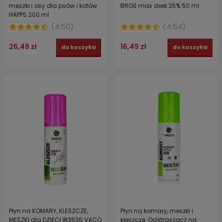
meszki i osy dla psów i kotów
BROS max deet 25% 50 ml
HAPPS 200 ml
(
4.50
)
(
4.54
)
26,49 zł
16,49 zł
do koszyka
do koszyka
Płyn na KOMARY, KLESZCZE,
Płyn na komary, meszki i
MESZKI dla DZIECI IR3535 VACO
kleszcze. Odstraszacz na