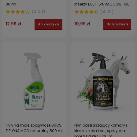
80 ml
insekty DEET 15% VACO 3w1 100
ml
(
4.00
)
(
4.20
)
12,99 zł
10,99 zł
do koszyka
do koszyka
Płyn na mole spożywcze BROS
Płyn odstraszający komary i
ZIELONA MOC naturalny 500 ml
kleszcze dla koni, spray dla
koni STRONG 1000 ml