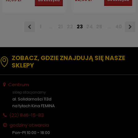
do koszyka
1
...
21
22
23
24
25
...
40
ZOBACZ, GDZIE ZNAJDUJĄ SIĘ NASZE
SKLEPY
Centrum
sklep stacjonarny
al. Solidarności 113d
na tyłach Kina FEMINA
(22)
846-15-83
godziny otwarcia
Pon-Pt 10:00 - 18:00