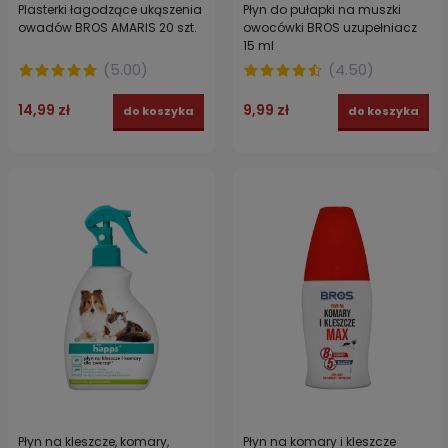
Plasterki łagodzące ukąszenia
Płyn do pułapki na muszki
owadów BROS AMARIS 20 szt.
owocówki BROS uzupełniacz
15 ml
(
5.00
)
(
4.50
)
14,99 zł
9,99 zł
do koszyka
do koszyka
Płyn na kleszcze, komary,
Płyn na komary i kleszcze