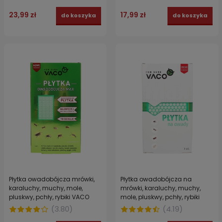
17,99 zł
23,99 zł
do koszyka
do koszyka
Płytka owadobójcza mrówki,
Płytka owadobójcza na
karaluchy, muchy, mole,
mrówki, karaluchy, muchy,
pluskwy, pchły, rybiki VACO
mole, pluskwy, pchły, rybiki
MAX ZIELONA
VACO MAX
(
3.80
)
(
4.19
)