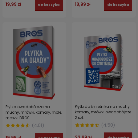
19,99 zł
18,99 zł
do koszyka
do koszyka
Płytki do śmietnika na muchy,
Płytka owadobójcza na
komary, mrówki owadobójcze
muchy, mrówki, komary, mole,
2 szt.
meszki BROS
(
4.50
)
(
4.01
)
22,99 zł
19,99 zł
do koszyka