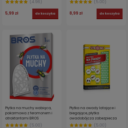
(
4.96
)
(
5.00
)
5,99 zł
8,99 zł
do koszyka
do koszyka
Płytka na owady latające i
Płytka na muchy wabiąca,
biegające, płytka
pokarmowa z feromonem i
owadobójcza zabezpiecza
atraktantami BROS
40m³ STRONG 1 szt.
(
5.00
)
(
5.00
)