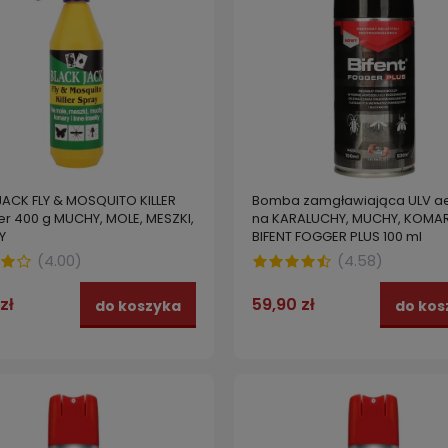
JACK FLY & MOSQUITO KILLER
Bomba zamgławiająca ULV ae
er 400 g MUCHY, MOLE, MESZKI,
na KARALUCHY, MUCHY, KOMA
Y
BIFENT FOGGER PLUS 100 ml
(
4.00
)
(
4.58
)
zł
59,90 zł
do koszyka
do kos
 na mole, meszki, mrówki
Oprysk na muchy, meszki, mr
trat BEST Ascyp PBO+ 50 ml
BEST PENTA LIGHT 50 ml
 zł
26,99 zł
do koszyka
do kos