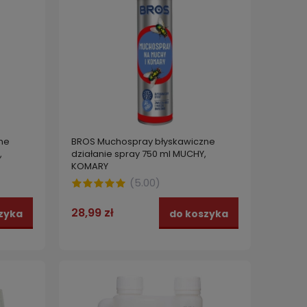
ne
BROS Muchospray błyskawiczne
,
działanie spray 750 ml MUCHY,
KOMARY
(
5.00
)
28,99 zł
zyka
do koszyka