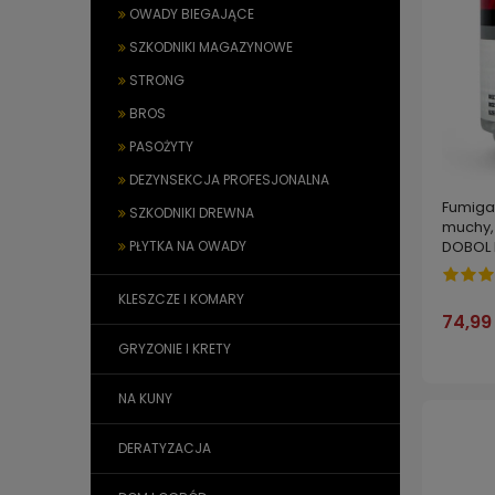
OWADY BIEGAJĄCE
SZKODNIKI MAGAZYNOWE
STRONG
BROS
PASOŻYTY
DEZYNSEKCJA PROFESJONALNA
Fumiga
SZKODNIKI DREWNA
muchy, 
PŁYTKA NA OWADY
DOBOL 
KLESZCZE I KOMARY
74,99 
GRYZONIE I KRETY
NA KUNY
DERATYZACJA