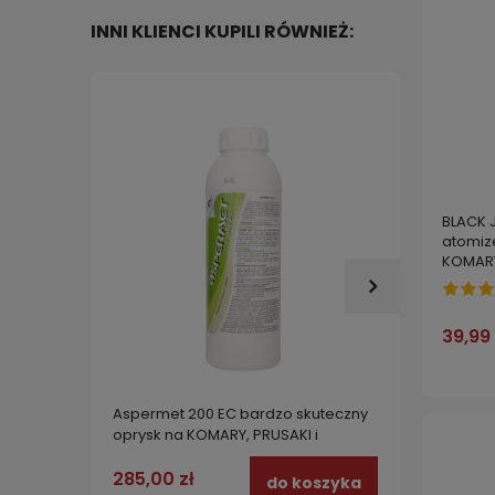
INNI KLIENCI KUPILI RÓWNIEŻ:
BLACK 
atomiz
KOMAR
39,99 
Aspermet 200 EC bardzo skuteczny
Środek
oprysk na KOMARY, PRUSAKI i
koncen
PLUSKWY 1 l
285,00 zł
22,99
do koszyka