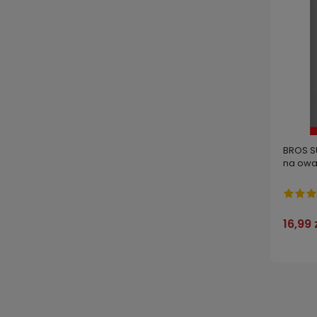
BROS S
na owad
16,99 