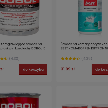
zamgławiająca środek na
Środek na komary oprysk kon
pluskwy i karaluchy DOBOL 10
BEST KOMAROPREN DIPTRON 5
(
4.30
)
(
4.35
)
zł
31,99 zł
do koszyka
do kos