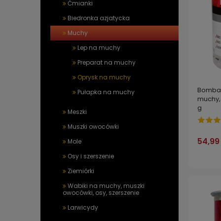
Ćmianki
Biedronka azjatycka
Muchy
Lep na muchy
Preparat na muchy
Oprysk na muchy
Bomba 
Pułapka na muchy
muchy, 
g
Meszki
Muszki owocówki
54,99 
Mole
Osy i szerszenie
Ziemiórki
Wabiki na muchy, muszki
owocówki, osy, szerszenie
Larwicydy