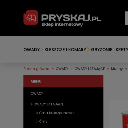
OWADY
KLESZCZE I KOMARY
GRYZONIE I KRET
»
»
»
»
Strona główna
OWADY
OWADY LATAJĄCE
Muchy
MENU
OWADY
OWADY LATAJĄCE
Ćma bukszpanowa
Ćmy