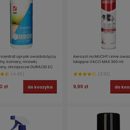
ncentrat oprysk owadobójczy
Aerozol na MUCHY i inne owa
hy, komary, mrówki,
latające VACO MAX 300 ml
any, chrząszcze DURACID EC
(
4.45
)
(
3.92
)
0 zł
9,99 zł
do koszyka
do kos