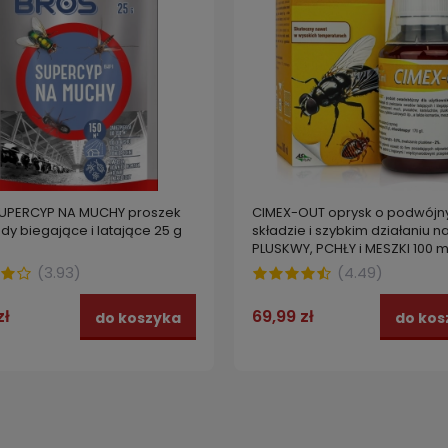
UPERCYP NA MUCHY proszek
CIMEX-OUT oprysk o podwój
y biegające i latające 25 g
składzie i szybkim działaniu n
PLUSKWY, PCHŁY i MESZKI 100 m
(
3.93
)
(
4.49
)
zł
69,99 zł
do koszyka
do kos