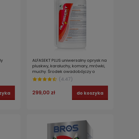
dy
ALFASEKT PLUS uniwersalny oprysk na
pluskwy, karaluchy, komary, mrówki,
muchy. Środek owadobójczy o
wzmocnionym działaniu 1 L
(
4.47
)
299,00 zł
zyka
do koszyka