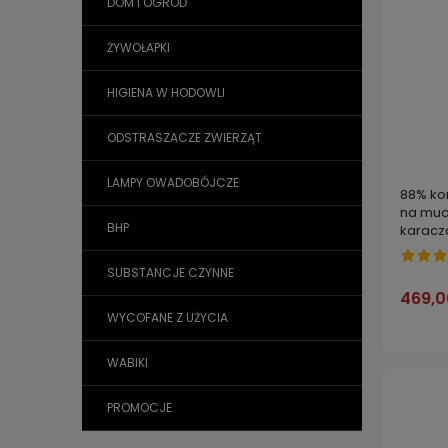
DOM I OGRÓD
ŻYWOŁAPKI
HIGIENA W HODOWLI
ODSTRASZACZE ZWIERZĄT
LAMPY OWADOBÓJCZE
88% ko
na muc
BHP
karacz
500 ml
SUBSTANCJE CZYNNE
469,0
WYCOFANE Z UŻYCIA
WABIKI
PROMOCJE