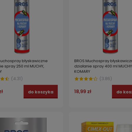
uchospray błyskawiczne
BROS Muchospray błyskawicz
ie spray 250 ml MUCHY,
działanie spray 400 ml MUCHY
Y
KOMARY
(
4.31
)
(
3.86
)
zł
18,99 zł
do koszyka
do kos