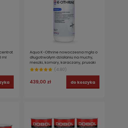
Aqua K-Othrine nowoczesna mgła o
centrat
długotrwałym działaniu na muchy,
0 ml
meszki, komary, karaczany, prusaki
ENVU 1 l
(
4.80
)
439,00 zł
do koszyka
zyka