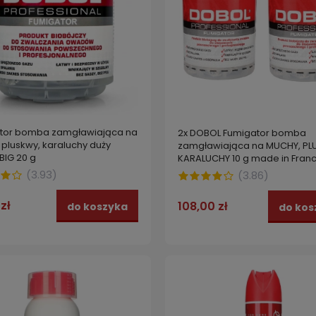
tor bomba zamgławiająca na
2x DOBOL Fumigator bomba
pluskwy, karaluchy duży
zamgławiająca na MUCHY, PL
BIG 20 g
KARALUCHY 10 g made in Fran
(
3.93
)
(
3.86
)
zł
108,00 zł
do koszyka
do kos