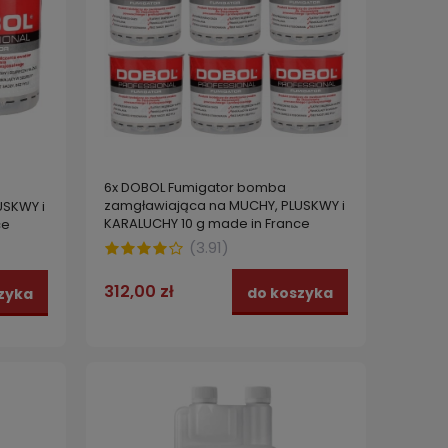
6x DOBOL Fumigator bomba
zamgławiająca na MUCHY, PLUSKWY i
USKWY i
KARALUCHY 10 g made in France
ce
(
3.91
)
312,00 zł
do koszyka
zyka