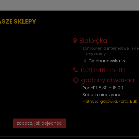
ASZE SKLEPY
Białołęka
zamówienia internetowe i skl
stacjonarny
ul. Ciechanowska 15
(22)
846-15-83
godziny otwarcia
Pon-Pt 8:30 - 18:00
Sobota nieczynne
Płatność: gotówka, karta, BLIK
zobacz, jak dojechać