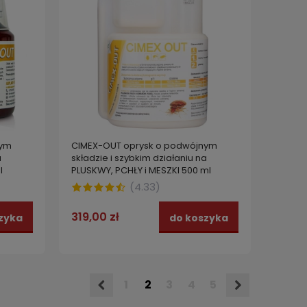
nym
CIMEX-OUT oprysk o podwójnym
a
składzie i szybkim działaniu na
l
PLUSKWY, PCHŁY i MESZKI 500 ml
(
4.33
)
319,00 zł
zyka
do koszyka
1
2
3
4
5