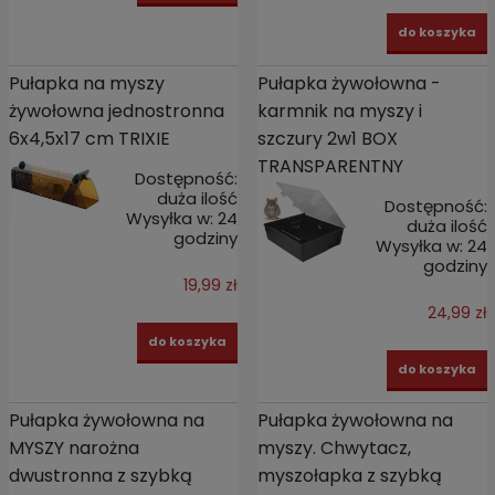
do koszyka
Pułapka na myszy
Pułapka żywołowna -
żywołowna jednostronna
karmnik na myszy i
6x4,5x17 cm TRIXIE
szczury 2w1 BOX
TRANSPARENTNY
Dostępność:
duża ilość
Dostępność:
Wysyłka w:
24
duża ilość
godziny
Wysyłka w:
24
godziny
19,99 zł
24,99 zł
do koszyka
do koszyka
Pułapka żywołowna na
Pułapka żywołowna na
MYSZY narożna
myszy. Chwytacz,
dwustronna z szybką
myszołapka z szybką