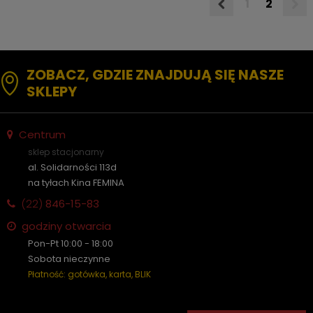
1
2
ZOBACZ, GDZIE ZNAJDUJĄ SIĘ NASZE
SKLEPY
Centrum
sklep stacjonarny
al. Solidarności 113d
na tyłach Kina FEMINA
(22)
846-15-83
godziny otwarcia
Pon-Pt 10:00 - 18:00
Sobota nieczynne
Płatność: gotówka, karta, BLIK