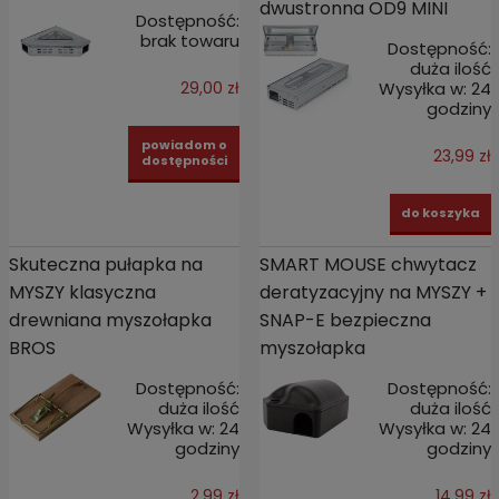
dwustronna OD9 MINI
Dostępność:
brak towaru
Dostępność:
duża ilość
Wysyłka w:
24
29,00 zł
godziny
powiadom o
23,99 zł
dostępności
do koszyka
Skuteczna pułapka na
SMART MOUSE chwytacz
MYSZY klasyczna
deratyzacyjny na MYSZY +
drewniana myszołapka
SNAP-E bezpieczna
BROS
myszołapka
Dostępność:
Dostępność:
duża ilość
duża ilość
Wysyłka w:
24
Wysyłka w:
24
godziny
godziny
2,99 zł
14,99 zł