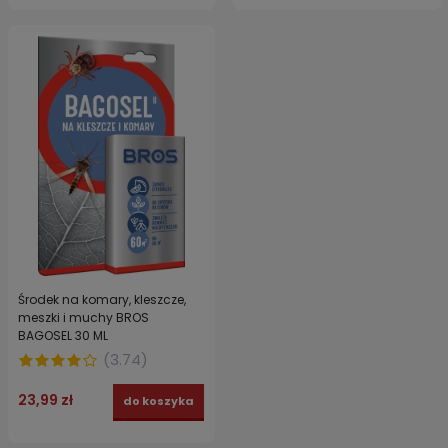
Środek na komary, kleszcze,
meszki i muchy BROS
BAGOSEL 30 ML
(
3.74
)
23,99 zł
do koszyka