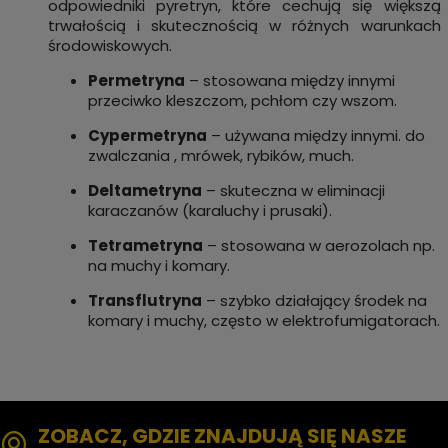
odpowiedniki pyretryn, które cechują się większą
trwałością i skutecznością w różnych warunkach
środowiskowych.
Permetryna
– stosowana między innymi
przeciwko kleszczom, pchłom czy wszom.
Cypermetryna
– używana między innymi. do
zwalczania , mrówek, rybików, much.
Deltametryna
– skuteczna w eliminacji
karaczanów (karaluchy i prusaki).
Tetrametryna
– stosowana w aerozolach np.
na muchy i komary.
Transflutryna
– szybko działający środek na
komary i muchy, często w elektrofumigatorach.
ZOBACZ, GDZIE ZNAJDUJĄ SIĘ NASZE