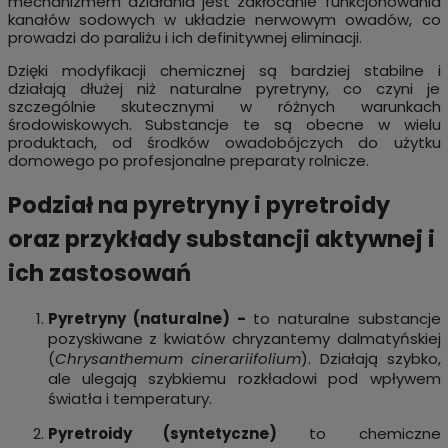
mechanizmem działania jest zakłócanie funkcjonowania
kanałów sodowych w układzie nerwowym owadów, co
prowadzi do paraliżu i ich definitywnej eliminacji.
Dzięki modyfikacji chemicznej są bardziej stabilne i
działają dłużej niż naturalne pyretryny, co czyni je
szczególnie skutecznymi w różnych warunkach
środowiskowych. Substancje te są obecne w wielu
produktach, od środków owadobójczych do użytku
domowego po profesjonalne preparaty rolnicze.
Podział na pyretryny i pyretroidy
oraz przykłady substancji aktywnej i
ich zastosowań
Pyretryny (naturalne) -
to naturalne substancje
pozyskiwane z kwiatów chryzantemy dalmatyńskiej
(
Chrysanthemum cinerariifolium
). Działają szybko,
ale ulegają szybkiemu rozkładowi pod wpływem
światła i temperatury.
Pyretroidy (syntetyczne)
to chemiczne