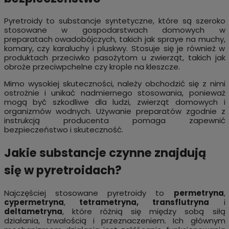
Pyretroidy to substancje syntetyczne, które są szeroko
stosowane w gospodarstwach domowych w
preparatach owadobójczych, takich jak spraye na muchy,
komary, czy karaluchy i pluskwy. Stosuje się je również w
produktach przeciwko pasożytom u zwierząt, takich jak
obroże przeciwpchelne czy krople na kleszcze.
Mimo wysokiej skuteczności, należy obchodzić się z nimi
ostrożnie i unikać nadmiernego stosowania, ponieważ
mogą być szkodliwe dla ludzi, zwierząt domowych i
organizmów wodnych. Używanie preparatów zgodnie z
instrukcją producenta pomaga zapewnić
bezpieczeństwo i skuteczność.
Jakie substancje czynne znajdują
się w pyretroidach?
Najczęściej stosowane pyretroidy to
permetryna
,
cypermetryna
,
tetrametryna, transflutryna
i
deltametryna
, które różnią się między sobą siłą
działania, trwałością i przeznaczeniem. Ich głównym