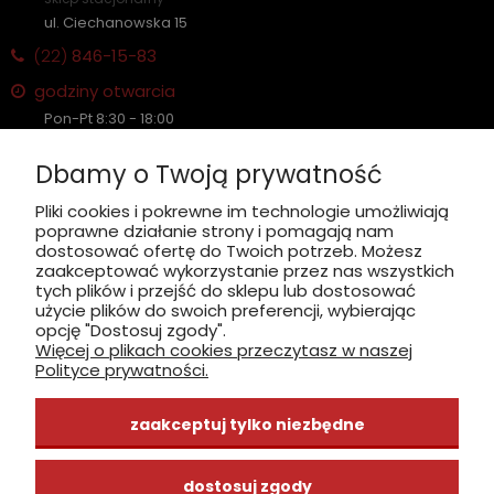
ul. Ciechanowska 15
(22)
846-15-83
godziny otwarcia
Pon-Pt 8:30 - 18:00
Sobota nieczynne
Dbamy o Twoją prywatność
Płatność: gotówka, karta, BLIK
Pliki cookies i pokrewne im technologie umożliwiają
poprawne działanie strony i pomagają nam
zobacz, jak dojechać
dostosować ofertę do Twoich potrzeb. Możesz
zaakceptować wykorzystanie przez nas wszystkich
tych plików i przejść do sklepu lub dostosować
użycie plików do swoich preferencji, wybierając
opcję "Dostosuj zgody".
Więcej o plikach cookies przeczytasz w naszej
INFORMACJE
Polityce prywatności.
ZAKUPY
zaakceptuj tylko niezbędne
CENTRUM WIEDZY
dostosuj zgody