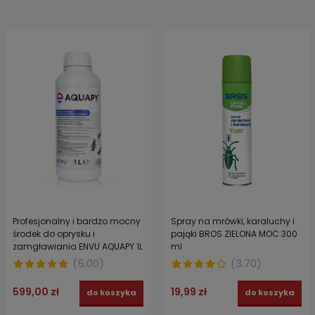
Profesjonalny i bardzo mocny
Spray na mrówki, karaluchy i
środek do oprysku i
pająki BROS ZIELONA MOC 300
zamgławiania ENVU AQUAPY 1L
ml
(
5.00
)
(
3.70
)
599,00 zł
19,99 zł
do koszyka
do koszyka