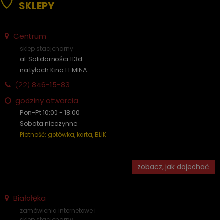
SKLEPY
Centrum
sklep stacjonarny
al. Solidarności 113d
na tyłach Kina FEMINA
(22)
846-15-83
godziny otwarcia
Pon-Pt 10:00 - 18:00
Sobota nieczynne
Płatność: gotówka, karta, BLIK
zobacz, jak dojechać
Białołęka
zamówienia internetowe i
sklep stacjonarny