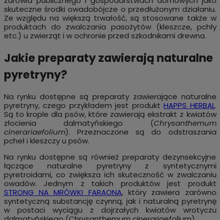
zdrowia publicznego i gospodarstwach domowych jako
skuteczne środki owadobójcze o przedłużonym działaniu.
Ze względu na większą trwałość, są stosowane także w
produktach do zwalczania pasożytów (kleszcze, pchły
etc.) u zwierząt i w ochronie przed szkodnikami drewna.
Jakie preparaty zawierają naturalne
pyretryny?
Na rynku dostępne są preparaty zawierające naturalne
pyretryny, czego przykładem jest produkt
HAPPS HERBAL
.
Są to krople dla psów, które zawierają ekstrakt z kwiatów
złocienia dalmatyńskiego (
Chrysanthemum
cinerariaefolium
). Przeznaczone są do odstraszania
pcheł i kleszczy u psów.
Na rynku dostępne są również preparaty dezynsekcyjne
łączące naturalne pyretryny z syntetycznymi
pyretroidami, co zwiększa ich skuteczność w zwalczaniu
owadów. Jednym z takich produktów jest produkt
STRONG NA MRÓWKI FARAONA
, który zawiera zarówno
syntetyczną substancję czynną, jak i naturalną pyretrynę
w postaci wyciągu z dojrzałych kwiatów wrotyczu
dalmatyńskiego (Chrysanthemum cinerariaefolium).