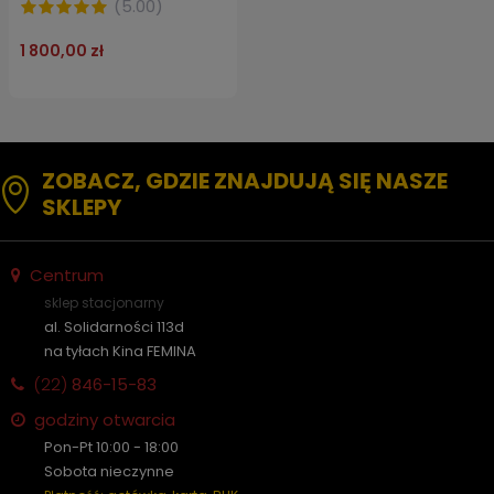
(
5.00
)
1 800,00 zł
ZOBACZ, GDZIE ZNAJDUJĄ SIĘ NASZE
SKLEPY
Centrum
sklep stacjonarny
al. Solidarności 113d
na tyłach Kina FEMINA
(22)
846-15-83
godziny otwarcia
Pon-Pt 10:00 - 18:00
Sobota nieczynne