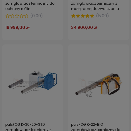
zamgławiacz termiczny do
zamgławiacz termiczny z
ochrony roślin
małą ramą do zwalczania
chorób, ochrony roślin i
(
0.00
)
(
5.00
)
zapasów magazynowych
oraz dezynfekcji pomieszczeń
18 999,00 zł
24 900,00 zł
inwentarskich
pulsFOG K-30-20-STD
pulsFOG K-22-BIO
zamgławiacz termiczny z
zamgławiacz termiczny do