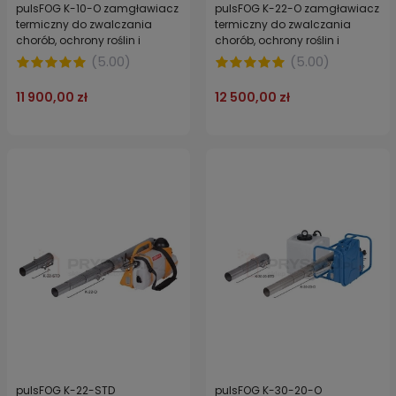
pulsFOG K-10-O zamgławiacz
pulsFOG K-22-O zamgławiacz
termiczny do zwalczania
termiczny do zwalczania
chorób, ochrony roślin i
chorób, ochrony roślin i
zapasów magazynowych
zapasów magazynowych
(
5.00
)
(
5.00
)
oraz dezynfekcji pomieszczeń
oraz dezynfekcji pomieszczeń
inwentarskich
inwentarskich
11 900,00 zł
12 500,00 zł
pulsFOG K-22-STD
pulsFOG K-30-20-O