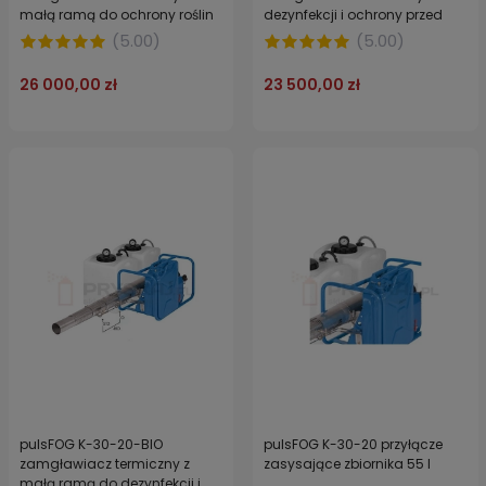
małą ramą do ochrony roślin
dezynfekcji i ochrony przed
przymrozkami
(
5.00
)
(
5.00
)
26 000,00 zł
23 500,00 zł
pulsFOG K-30-20-BIO
pulsFOG K-30-20 przyłącze
zamgławiacz termiczny z
zasysające zbiornika 55 l
małą ramą do dezynfekcji i