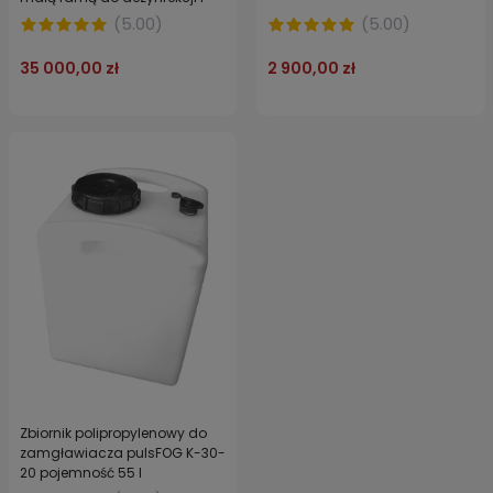
ochrony przed przymrozkami
(
5.00
)
(
5.00
)
35 000,00 zł
2 900,00 zł
Zbiornik polipropylenowy do
zamgławiacza pulsFOG K-30-
20 pojemność 55 l