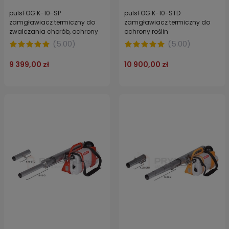
pulsFOG K-10-SP
pulsFOG K-10-STD
zamgławiacz termiczny do
zamgławiacz termiczny do
zwalczania chorób, ochrony
ochrony roślin
roślin i zapasów
(
5.00
)
(
5.00
)
magazynowych oraz
dezynfekcji pomieszczeń
9 399,00 zł
10 900,00 zł
inwentarskich