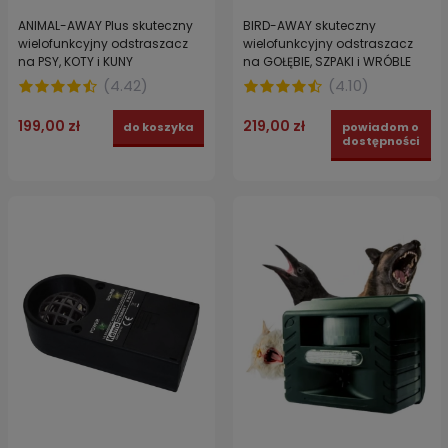
ANIMAL-AWAY Plus skuteczny
BIRD-AWAY skuteczny
wielofunkcyjny odstraszacz
wielofunkcyjny odstraszacz
na PSY, KOTY i KUNY
na GOŁĘBIE, SZPAKI i WRÓBLE
zabezpiecza do 85 m2
zabezpiecza do 85 m2
(
4.42
)
(
4.10
)
199,00 zł
219,00 zł
do koszyka
powiadom o
dostępności