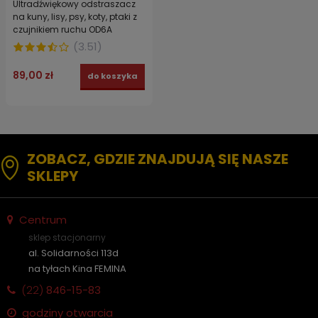
Ultradźwiękowy odstraszacz
na kuny, lisy, psy, koty, ptaki z
czujnikiem ruchu OD6A
(
3.51
)
89,00 zł
do koszyka
ZOBACZ, GDZIE ZNAJDUJĄ SIĘ NASZE
SKLEPY
Centrum
sklep stacjonarny
al. Solidarności 113d
na tyłach Kina FEMINA
(22)
846-15-83
godziny otwarcia