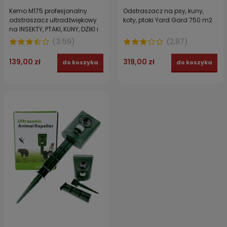
Kemo M175 profesjonalny
Odstraszacz na psy, kuny,
odstraszacz ultradźwiękowy
koty, ptaki Yard Gard 750 m2
na INSEKTY, PTAKI, KUNY, DZIKI i
GRYZONIE
(
3.59
)
(
2.87
)
139,00 zł
319,00 zł
do koszyka
do koszyka