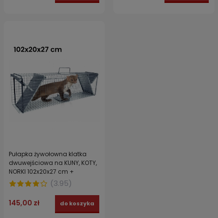
Pułapka żywołowna klatka
dwuwejściowa na KUNY, KOTY,
NORKI 102x20x27 cm +
akcesoria GRATIS!
(
3.95
)
145,00 zł
do koszyka