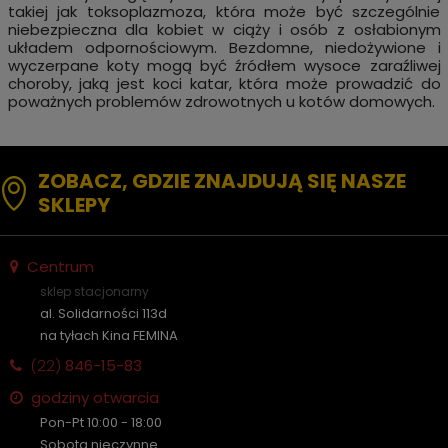
takiej jak toksoplazmoza, która może być szczególnie
niebezpieczna dla kobiet w ciąży i osób z osłabionym
układem odpornościowym. Bezdomne, niedożywione i
wyczerpane koty mogą być źródłem wysoce zaraźliwej
choroby, jaką jest koci katar, która może prowadzić do
poważnych problemów zdrowotnych u kotów domowych.
ZOBACZ, GDZIE ZNAJDUJĄ SIĘ NASZE
SKLEPY
Centrum
sklep stacjonarny
al. Solidarności 113d
na tyłach Kina FEMINA
(22)
846-15-83
godziny otwarcia
Pon-Pt 10:00 - 18:00
Sobota nieczynne