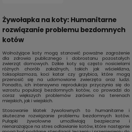
Żywołapka na koty: Humanitarne
rozwiązanie problemu bezdomnych
kotów
Wolnożyjące koty mogą stanowić poważne zagrożenie
dla zdrowia publicznego i dobrostanu pozostałych
zwierząt domowych. Dzikie koty są często nosicielami
różnych chorób zakaźnych, takich jak wścieklizna,
toksoplazmoza, koci katar czy grzybica, które mogą
przenosić się na udomowione zwierzęta oraz ludzi.
Ponadto, ich intensywna reprodukcja przyczynia się do
wzrostu populacji bezdomnych kotów, co prowadzi do
coraz większych problemów zarówno na terenach
miejskich, jak i wiejskich.
Stosowanie klatek żywołownych to humanitarne i
skuteczne rozwiązanie problemu bezdomnych kotów.
Pułapki żywołowne umożliwiają bezpieczne i
nienarażające na stres odławianie kotów, które następnie
mogą być poddane sterylizacji, leczeniu i przeniesieniu do