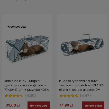
Klatka na kuny. Pułapka
Pułapka rynnowa na KUNY
żywołowna jednowejściowa
żywołowna przelotowa KLATKA
77x20x27 cm + przynęta KOTY,
61 cm + zestaw akcesoriów
NORKI
GRATIS
(
4.30
)
(
4.47
)
109,00 zł
74,99 zł
do koszyka
do koszyka