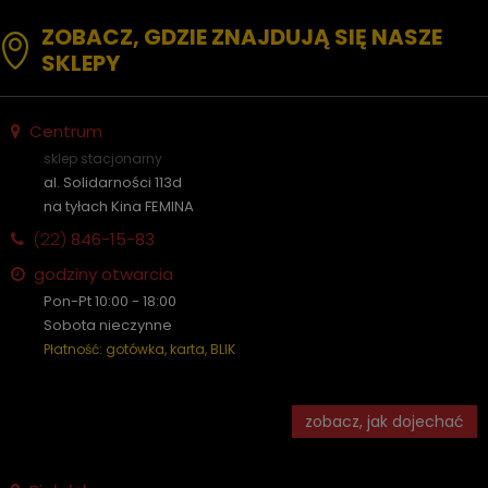
ZOBACZ, GDZIE ZNAJDUJĄ SIĘ NASZE
SKLEPY
Centrum
sklep stacjonarny
al. Solidarności 113d
na tyłach Kina FEMINA
(22)
846-15-83
godziny otwarcia
Pon-Pt 10:00 - 18:00
Sobota nieczynne
Płatność: gotówka, karta, BLIK
zobacz, jak dojechać