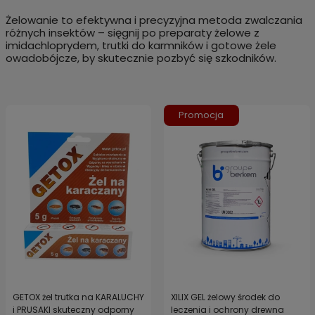
Żelowanie to efektywna i precyzyjna metoda zwalczania
różnych insektów – sięgnij po preparaty żelowe z
imidachloprydem, trutki do karmników i gotowe żele
owadobójcze, by skutecznie pozbyć się szkodników.
Promocja
GETOX żel trutka na KARALUCHY
XILIX GEL żelowy środek do
i PRUSAKI skuteczny odporny
leczenia i ochrony drewna