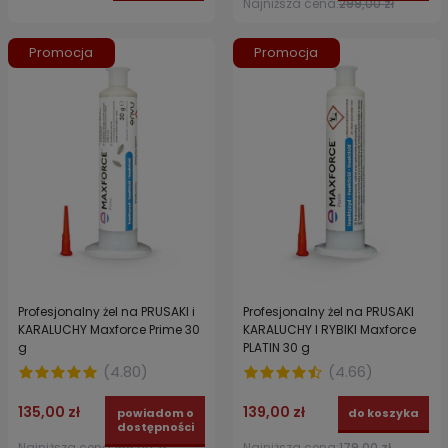
Najniższa cena:
299,00 zł
Promocja
Promocja
Profesjonalny żel na PRUSAKI i
Profesjonalny żel na PRUSAKI
KARALUCHY Maxforce Prime 30
KARALUCHY I RYBIKI Maxforce
g
PLATIN 30 g
(
4.80
)
(
4.66
)
135,00 zł
139,00 zł
powiadom o
do koszyka
dostępności
Najniższa cena:
155,00 zł
Najniższa cena:
179,00 zł