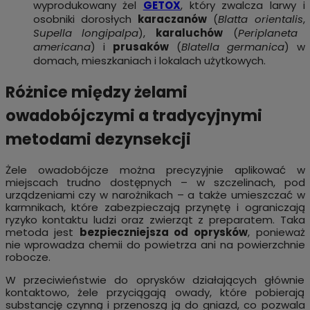
wyprodukowany żel
GETOX
, który zwalcza larwy i
osobniki dorosłych
karaczanów
(
Blatta orientalis
,
Supella longipalpa
),
karaluchów
(
Periplaneta
americana
) i
prusaków
(
Blatella germanica
) w
domach, mieszkaniach i lokalach użytkowych.
Różnice między żelami
owadobójczymi a tradycyjnymi
metodami dezynsekcji
Żele owadobójcze można precyzyjnie aplikować w
miejscach trudno dostępnych – w szczelinach, pod
urządzeniami czy w narożnikach – a także umieszczać w
karmnikach, które zabezpieczają przynętę i ograniczają
ryzyko kontaktu ludzi oraz zwierząt z preparatem. Taka
metoda jest
bezpieczniejsza od oprysków
, ponieważ
nie wprowadza chemii do powietrza ani na powierzchnie
robocze.
W przeciwieństwie do oprysków działających głównie
kontaktowo, żele przyciągają owady, które pobierają
substancję czynną i przenoszą ją do gniazd, co pozwala