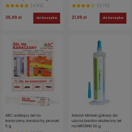
(
4.93
)
(
3.79
)
36,99 zł
21,99 zł
do koszyka
do koszyka
ABC wabiący żel na
Advion Mrówki gotowy do
karaczany, karaluchy, prusaki
użycia bardzo skuteczny żel
5 g
na MRÓWKI 30 g