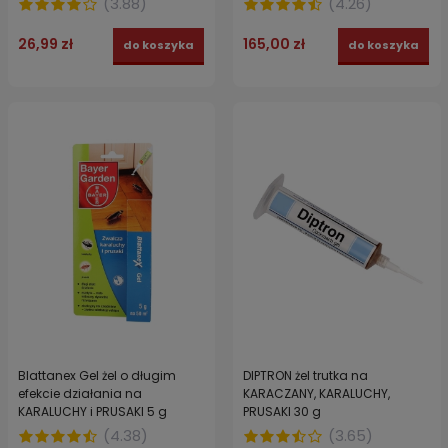
(
3.88
)
(
4.26
)
26,99 zł
165,00 zł
do koszyka
do koszyka
Blattanex Gel żel o długim
DIPTRON żel trutka na
efekcie działania na
KARACZANY, KARALUCHY,
KARALUCHY i PRUSAKI 5 g
PRUSAKI 30 g
(
4.38
)
(
3.65
)