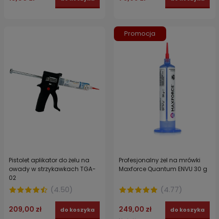
Promocja
Pistolet aplikator do żelu na
Profesjonalny żel na mrówki
owady w strzykawkach TGA-
Maxforce Quantum ENVU 30 g
02
(
4.50
)
(
4.77
)
209,00 zł
249,00 zł
do koszyka
do koszyka