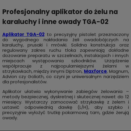
Profesjonalny aplikator do żelu na
karaluchy i inne owady TGA-02
Aplikator TGA-02
to precyzyjny pistolet przeznaczony
do wygodnego nakładania żeli owadobójczych na
karaluchy, prusaki i mrówki. Solidna konstrukcja oraz
regulowany zakres ruchu tłoka zapewniają dokładne
dozowanie preparatu w szczelinach, instalacjach i innych
miejscach występowania szkodników. Urządzenie
współpracuje z najpopularniejszymi żelami w
strzykawkach, między innymi Diptron,
Maxforce
, Magnum,
Advion czy Goliath, co czyni je uniwersalnym narzędziem
dla profesjonalistów.
Aplikator ułatwia wykonywanie zabiegów żelowania –
metody bezpiecznej, dyskretnej i skutecznej nawet do 12
miesięcy. Wystarczy zamocować strzykawkę z żelem i
ustawić odpowiednią dawkę (L/H), aby szybko i
precyzyjnie wyłożyć trutkę pokarmową tam, gdzie żerują
owady.