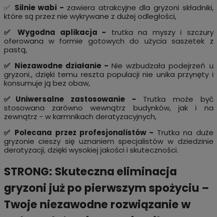
✅
Silnie wabi -
zawiera atrakcyjne dla gryzoni składniki,
które są przez nie wykrywane z dużej odległości,
✅ Wygodna aplikacja -
trutka na myszy i szczury
oferowana w formie gotowych do użycia saszetek z
pastą,
✅ Niezawodne działanie -
Nie wzbudzała podejrzeń u
gryzoni., dzięki temu reszta populacji nie unika przynęty i
konsumuje ją bez obaw,
✅Uniwersalne zastosowanie -
Trutka może być
stosowana zarówno wewnątrz budynków, jak i na
zewnątrz - w karmnikach deratyzacyjnych,
✅ Polecana przez profesjonalistów -
Trutka na duże
gryzonie cieszy się uznaniem specjalistów w dziedzinie
deratyzacji, dzięki wysokiej jakości i skuteczności.
STRONG: Skuteczna eliminacja
gryzoni już po pierwszym spożyciu –
Twoje niezawodne rozwiązanie w