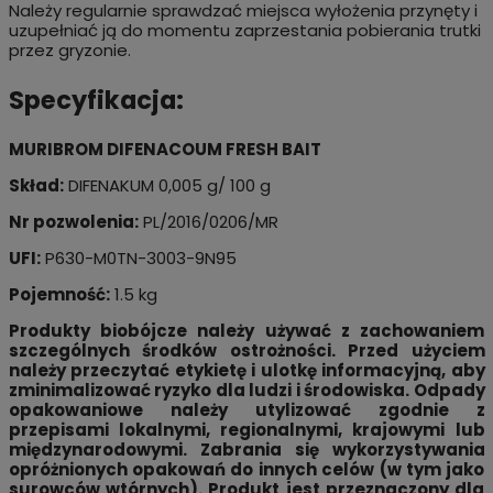
Należy regularnie sprawdzać miejsca wyłożenia przynęty i
uzupełniać ją do momentu zaprzestania pobierania trutki
przez gryzonie.
Specyfikacja:
MURIBROM DIFENACOUM FRESH BAIT
Skład:
DIFENAKUM 0,005 g/ 100 g
Nr pozwolenia:
PL/2016/0206/MR
UFI:
P630-M0TN-3003-9N95
Pojemność:
1.5 kg
Produkty biobójcze należy używać z zachowaniem
szczególnych środków ostrożności. Przed użyciem
należy przeczytać etykietę i ulotkę informacyjną, aby
zminimalizować ryzyko dla ludzi i środowiska. Odpady
opakowaniowe należy utylizować zgodnie z
przepisami lokalnymi, regionalnymi, krajowymi lub
międzynarodowymi. Zabrania się wykorzystywania
opróżnionych opakowań do innych celów (w tym jako
surowców wtórnych). Produkt jest przeznaczony dla