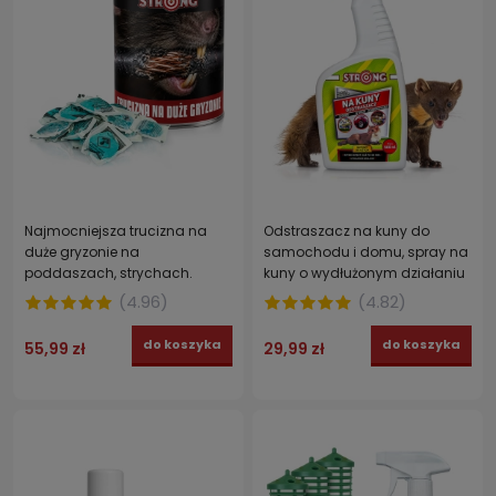
Najmocniejsza trucizna na
Odstraszacz na kuny do
duże gryzonie na
samochodu i domu, spray na
poddaszach, strychach.
kuny o wydłużonym działaniu
STRONG pasta brodifakum 3 x
STRONG 500 ml
(
4.96
)
(
4.82
)
150 g
do koszyka
do koszyka
55,99 zł
29,99 zł