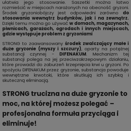
ułatwia jego stosowanie. Saszetki można łatwo
rozmieścić w miejscach narażonych na obecność gryzoni.
Środek gryzoniobójczy jest odpowiedni zarówno
do
stosowania wewnątrz budynków, jak i na zewnątrz.
Dzięki temu można go używać
w domach, magazynach,
piwnicach, garażach, ogrodach i innych miejscach,
gdzie występuje problem z gryzoniami
STRONG to zaawansowany
środek zwalczający małe i
duże gryzonie (myszy i szczury)
, oparty na potężnej
substancji czynnej -
DIFENAKUM
. Mechanizm tej
substancji polega na jej przeciwzakrzepowym działaniu,
które prowadzi do zaburzeń krzepnięcia krwi u gryzoni. Po
spożyciu DIFENAKUM przez gryzonie, substancja powoduje
wewnętrzne krwotoki, które skutkują ich szybką i
skuteczną eliminacją.
STRONG trucizna na duże gryzonie to
moc, na której możesz polegać –
profesjonalna formuła przyciąga i
eliminuje!