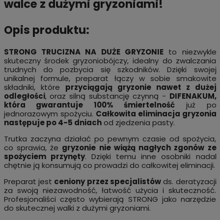
walce z dużymi gryzoniami!
Opis produktu:
STRONG TRUCIZNA NA DUŻE GRYZONIE
to niezwykle
skuteczny środek gryzoniobójczy, idealny do zwalczania
trudnych do pozbycia się szkodników. Dzięki swojej
unikalnej formule, preparat łączy w sobie smakowite
składniki, które
przyciągają gryzonie nawet z dużej
odległości
, oraz silną substancję czynną -
DIFENAKUM,
która gwarantuje 100% śmiertelność
już po
jednorazowym spożyciu.
Całkowita eliminacja gryzonia
następuje po 4-5 dniach
od zjedzenia pasty.
Trutka zaczyna działać po pewnym czasie od spożycia,
co sprawia, że
gryzonie nie wiążą nagłych zgonów ze
spożyciem przynęty
. Dzięki temu inne osobniki nadal
chętnie ją konsumują co prowadzi do całkowitej eliminacji.
Preparat jest
ceniony przez specjalistów
ds. deratyzacji
za swoją niezawodność, łatwość użycia i skuteczność.
Profesjonaliści często wybierają STRONG jako narzędzie
do skutecznej walki z dużymi gryzoniami.