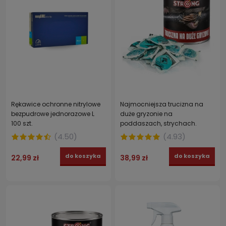
Rękawice ochronne nitrylowe
Najmocniejsza trucizna na
bezpudrowe jednorazowe L
duże gryzonie na
100 szt.
poddaszach, strychach.
STRONG pasta brodifakum 2 x
(
4.50
)
(
4.93
)
150 g
do koszyka
do koszyka
22,99 zł
38,99 zł