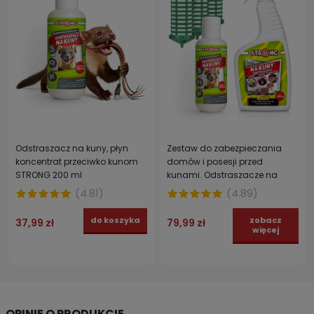
Odstraszacz na kuny, płyn
Zestaw do zabezpieczania
koncentrat przeciwko kunom
domów i posesji przed
STRONG 200 ml
kunami. Odstraszacze na
kuny w sprayu i koncentracie
(
4.81
)
(
4.89
)
STRONG + 3x dyspenser -
Zestaw KUNAGUARD
do koszyka
zobacz
37,99 zł
79,99 zł
więcej