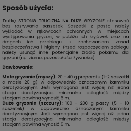
Sposób użycia:
Trutkę STRONG TRUCIZNA NA DUŻE GRYZONIE stosować
bez rozrywania saszetek. Saszetki z pastą należy
wykładać w rękawicach ochronnych w miejscach
występowania gryzoni, w pobliżu ich kryjówek oraz na
drogach ich przebiegu, z zachowaniem zasad
bezpieczeństwa i higieny. Przed rozpoczęciem zabiegu
należy usunąć inne potencjalne źródła pokarmu dla
gryzoni (np. ziarno, pozostałości żywności).
Dawkowanie:
Małe gryzonie (myszy):
20 - 40 g preparatu (1-2 saszetki
o masie 20 g) w odpowiednio oznaczonym karmniku
deratyzacyjnym. Jeśli wymagana jest więcej niż jedna
stacja deratyzacyjna, minimalna odległość między
stacjami powinna wynosić 5 m.
Duże gryzonie (szczury):
100 - 200 g pasty (5 - 10
saszetek) w odpowiednio oznaczonym karmniku
deratyzacyjnym. Jeśli wymagana jest więcej niż jedna
stacja deratyzacyjna, minimalna odległość między
stacjami powinna wynosić 5 m.