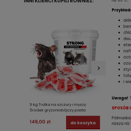
niż 65*C.
INNI KLIENCI KUPILI RÓWNIEŻ:
Przykład
ald
ben
chl
dwu
ete
naf
oct
ozo
sty
tol
i wi
Uwaga!
T
5 kg Trutka na szczury i myszy.
Folia 
SPOSÓB 
Środek gryzoniobójczy pasta
pełnot
BROMADIOLON STRONG
Półmaska 
149,00 zł
6,99 z
do koszyka
niższa niż