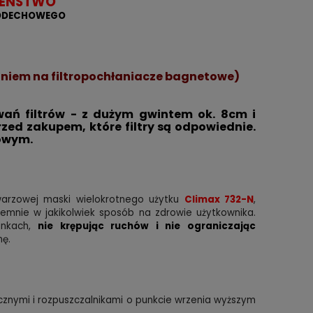
ZEŃSTWO
ODDECHOWEGO
niem na filtropochłaniacze bagnetowe)
ń filtrów - z dużym gwintem ok. 8cm i
ed zakupem, które filtry są odpowiednie.
towym.
arzowej maski wielokrotnego użytku
Climax 732-N
,
emnie w jakikolwiek sposób na zdrowie użytkownika.
nkach,
nie krępując ruchów i nie ograniczając
nę.
znymi i rozpuszczalnikami o punkcie wrzenia wyższym