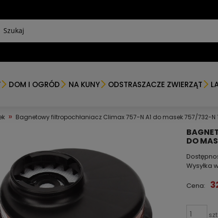
Y
DOM I OGRÓD
NA KUNY
ODSTRASZACZE ZWIERZĄT
L
»
ek
Bagnetowy filtropochłaniacz Climax 757-N A1 do masek 757/732-N 1 
BAGNET
DO MASE
Dostępno
Wysyłka w
3
Cena:
szt