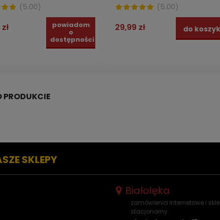
(
5.00
)
(
5.00
)
powiadom
 zł
29,99 zł
do koszy
o
dostępności
ASZE SKLEPY
Białołęka
zamówienia internetowe i skl
stacjonarny