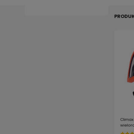
PRODUK
Climax
wielo
przeci