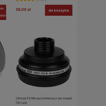
om
39,00 zł
do koszyka
ści
Climax P3 filtropochłaniacz do maski
731 1 szt.