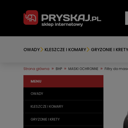
OWADY
KLESZCZE I KOMARY
GRYZONIE I KRET
»
»
»
Strona główna
BHP
MASKI OCHRONNE
Filtry do mas
MENU
OWADY
KLESZCZE I KOMARY
GRYZONIE I KRETY