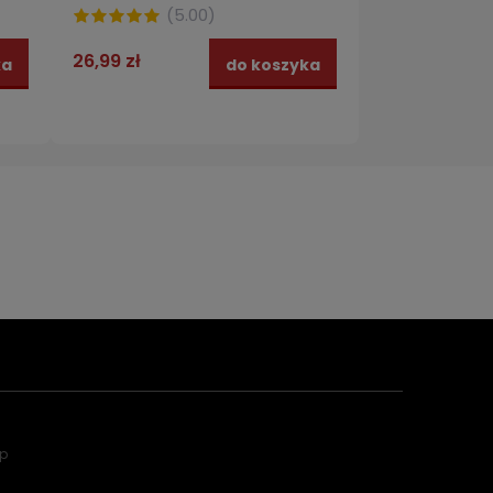
(
5.00
)
26,99 zł
ka
do koszyka
ep