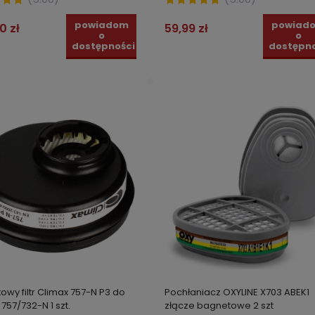
towe
powiadom
powiad
0 zł
59,99 zł
o
o
dostępności
dostępno
owy filtr Climax 757-N P3 do
Pochłaniacz OXYLINE X703 ABEK1
757/732-N 1 szt.
złącze bagnetowe 2 szt