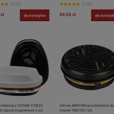
(
5.00
)
(
5.00
)
 zł
59,00 zł
do koszyka
do koszy
pochłaniacz OXYLINE X70523
Climax ABEK1 filtropochłaniacz d
 D złącze bagnetowe 2 szt
masek 756/732 1 szt.