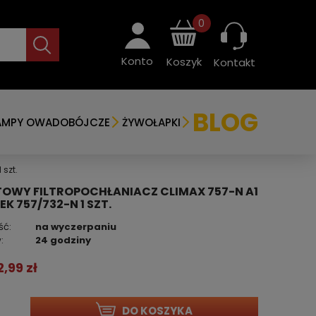
0
Konto
Koszyk
Kontakt
BLOG
AMPY OWADOBÓJCZE
ŻYWOŁAPKI
szt.
OWY FILTROPOCHŁANIACZ CLIMAX 757-N A1
K 757/732-N 1 SZT.
ść:
na wyczerpaniu
:
24 godziny
2,99 zł
DO KOSZYKA