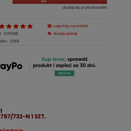
dodaj do przechowalni
zapytaj o produkt
:
OXYLINE
dodaj opinię
ktu:
2259
1
K
757/732-N
1 SZT.