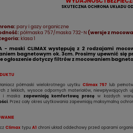
WYDAJNOŚĆ I BEZPIEC
SKUTECZNA OCHRONA UKŁADU 
hrona:
pary i gazy organiczne
odność:
półmaska 757/maska 732-N
(wersje z mocowa
tegoria:
klasa 1
 - maski CLIMAX występują z 2 rodzajami mocowa
iem bagnetowym ok. 3cm. Prosimy upewnić się prz
ze ogłoszenie dotyczy filtrów z mocowaniem bagne
ODUKTU
hłaniacz półmaski wielokrotnego użytku
Climax 757
lub pełnotw
ch z lekkich, wysoce odpornych materiałów, niewpływających uj
a i maska
zapewniają komfortową pracę
w każdych waru
ości
. Przez cały okres użytkowania zapewniają maksymalną ochro
WANIE
acz
Climax
typu
A1
chroni układ oddechowy przed oparami organic