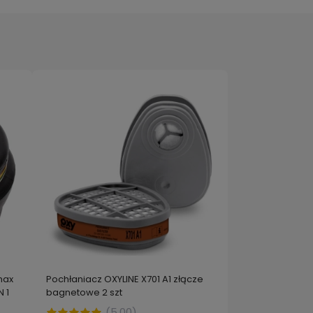
max
Pochłaniacz OXYLINE X701 A1 złącze
 1
bagnetowe 2 szt
(
5.00
)