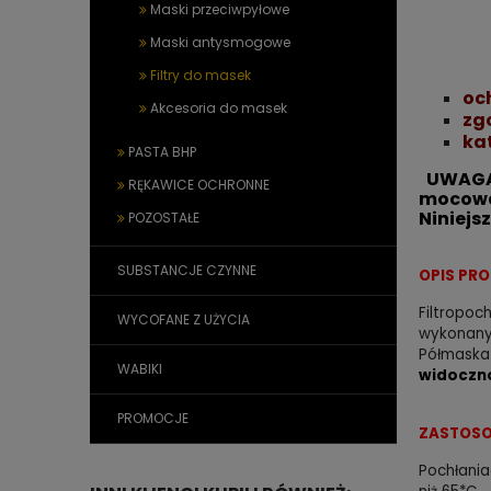
Maski przeciwpyłowe
Maski antysmogowe
Filtry do masek
oc
Akcesoria do masek
zg
ka
PASTA BHP
UWAGA
RĘKAWICE OCHRONNE
mocowan
Niniejs
POZOSTAŁE
SUBSTANCJE CZYNNE
OPIS PR
Filtropoc
WYCOFANE Z UŻYCIA
wykonany
Półmask
WABIKI
widoczn
PROMOCJE
ZASTOSO
Pochłani