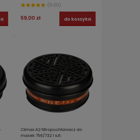
(
5.00
)
59,00 zł
ka
do koszyka
o
Climax A2 filtropochłaniacz do
masek 756/732 1 szt.