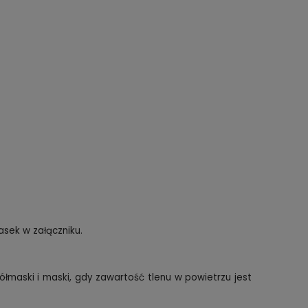
sek w załączniku.
YLINE
SAL-MAR 1L Odkamieniacz
Bagnet
Odrdzewiacz 3w1 - usuwa kamień
masek 
rdzę cement
łmaski i maski, gdy zawartość tlenu w powietrzu jest
23,99 zł
32,99
zyka
do koszyka