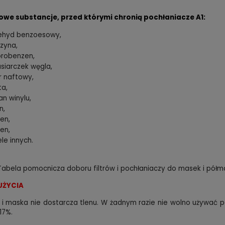
owe substancje, przed którymi chronią pochłaniacze A1:
ehyd benzoesowy,
zyna,
orobenzen,
siarczek węgla,
r naftowy,
ta,
an winylu,
n,
ren,
uen,
ele innych.
abela pomocnicza doboru filtrów i pochłaniaczy do masek i półma
ochronna na wizjer do maski
Półmaska przeciwgazowa OX
UŻYCIA
warzowej CLIMAX 731/732
X6 gumowa bagnetowa
i maska nie dostarcza tlenu.
W żadnym razie nie wolno używać pó
ł
79,00 zł
do koszyka
do kos
 17%.