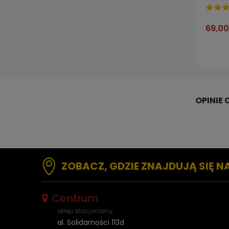
69,00
ZOBACZ, GDZIE ZNAJDUJĄ SIĘ N
Centrum
sklep stacjonarny
al. Solidarności 113d