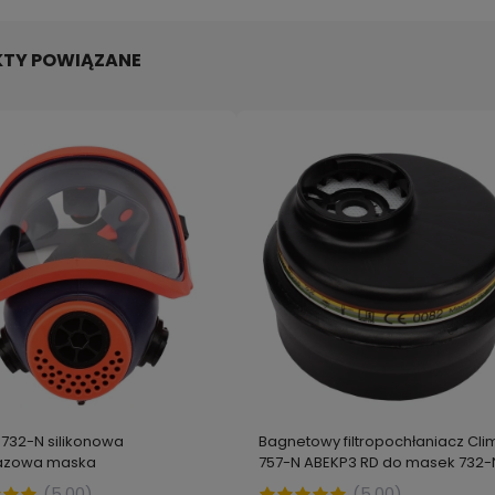
TY POWIĄZANE
 732-N silikonowa
Bagnetowy filtropochłaniacz Cli
razowa maska
757-N ABEKP3 RD do masek 732-N
wgazowa na 2 filtry
szt.
(
5.00
)
(
5.00
)