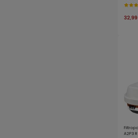
32,99
Filtro
A2P3 R