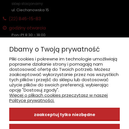
sklep stacjonarny
ul. Ciechanowska 15
(22)
846-15-83
godziny otwarcia
Pon-Pt 8:30 - 18:00
Sobota nieczynne
Dbamy o Twoją prywatność
Płatność: gotówka, karta, BLIK
Pliki cookies i pokrewne im technologie umożliwiają
poprawne działanie strony i pomagają nam
zobacz, jak dojechać
dostosować ofertę do Twoich potrzeb. Możesz
zaakceptować wykorzystanie przez nas wszystkich
tych plików i przejść do sklepu lub dostosować
użycie plików do swoich preferencji, wybierając
opcję "Dostosuj zgody".
Więcej o plikach cookies przeczytasz w naszej
INFORMACJE
Polityce prywatności.
ZAKUPY
zaakceptuj tylko niezbędne