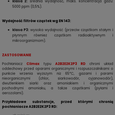
klasa 2:
średnia wydajność, maks. koncentracja gazu:
5000 ppm (0,5%).
Wydajność filtrów cząstek wg EN 143:
klasa P3:
wysoka wydajność (przeciw cząstkom stałym i
płynnym również cząstkom radioaktywnym i
mikroorganizmom).
ZASTOSOWANIE
Pochłaniacz
Climax
typu
A2B2E2K2P3 RD
chroni układ
oddechowy przed oparami organicznymi i rozpuszczalnikami o
punkcie wrzenia wyższym niż 65*C, gazami i parami
nieorganicznymi (chlor, siarkowodór, cyjanowodór),
dwutlenkiem siarki oraz amoniakiem i organicznymi
pochodnymi amoniaku, a także cząstkami (pyłami i
aerozolami)
.
Przykładowe substancje, przed którymi chronią
pochłaniacze A2B2E2K2P3 RD: