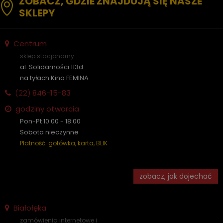
ZOBACZ, GDZIE ZNAJDUJĄ SIĘ NASZE
SKLEPY
Centrum
sklep stacjonarny
al. Solidarności 113d
na tyłach Kina FEMINA
(22)
846-15-83
godziny otwarcia
Pon-Pt 10:00 - 18:00
Sobota nieczynne
Płatność: gotówka, karta, BLIK
zobacz, jak dojechać
Białołęka
zamówienia internetowe i