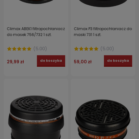
Climax ABEK1 filtropochłaniacz
Climax P3 filtropochłaniacz do
do masek 756/732 1 szt.
maski 731 1 szt.
(
5.00
)
(
5.00
)
do koszyka
do koszyka
29,99 zł
59,00 zł