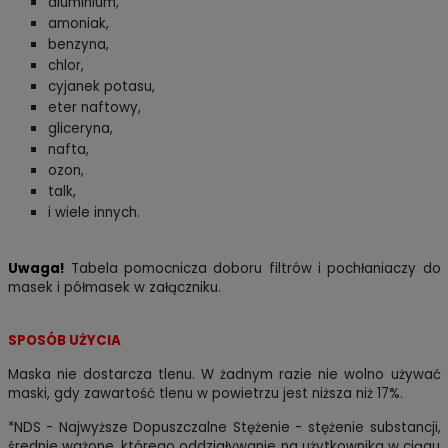
aluminium,
amoniak,
benzyna,
chlor,
cyjanek potasu,
eter naftowy,
gliceryna,
nafta,
ozon,
talk,
i wiele innych
.
Uwaga!
Tabela pomocnicza doboru filtrów i pochłaniaczy do
masek i półmasek w załączniku.
SPOSÓB UŻYCIA
Maska nie dostarcza tlenu.
W żadnym razie nie wolno używać
maski, gdy zawartość tlenu w powietrzu jest niższa niż 17%.
*NDS - Najwyższe Dopuszczalne Stężenie - stężenie substancji,
średnie ważone, którego oddziaływanie na użytkownika w ciągu