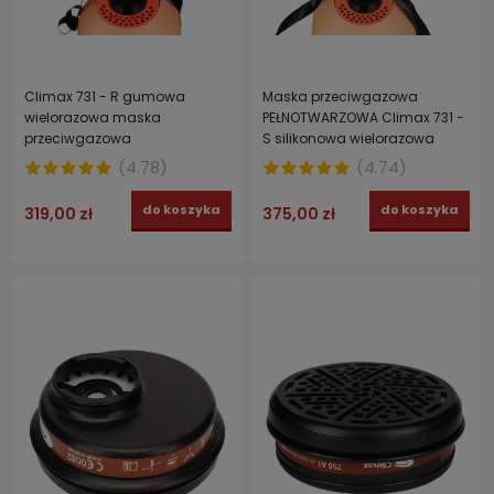
Climax 731 - R gumowa
Maska przeciwgazowa
wielorazowa maska
PEŁNOTWARZOWA Climax 731 -
przeciwgazowa
S silikonowa wielorazowa
PEŁNOTWARZOWA
(
4.78
)
(
4.74
)
do koszyka
do koszyka
319,00 zł
375,00 zł