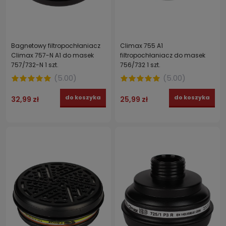
Bagnetowy filtropochłaniacz
Climax 755 A1
Climax 757-N A1 do masek
filtropochłaniacz do masek
757/732-N 1 szt.
756/732 1 szt.
(
5.00
)
(
5.00
)
do koszyka
do koszyka
32,99 zł
25,99 zł