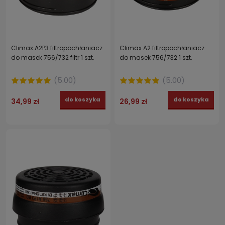
Climax A2P3 filtropochłaniacz
Climax A2 filtropochłaniacz
do masek 756/732 filtr 1 szt.
do masek 756/732 1 szt.
(
5.00
)
(
5.00
)
do koszyka
do koszyka
34,99 zł
26,99 zł