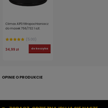
Climax A1P3 filtropochłaniacz
do masek 756/732 1 szt.
(
5.00
)
do koszyka
34,99 zł