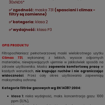
30xNDS*
✅ zgodność:
maska 731
(spasciani i climax -
filtry są zamienne)
✅ kategoria:
klasa 2
✅ wydajność:
klasa P3
OPIS PRODUKTU
Filtropochłaniacz pełnotwarzowej maski wielokrotnego użytku
Climax 731
, wykonanej z lekkich, wysoce odpornych
materiałów, niewpływających ujemnie w jakikolwiek sposób na
zdrowie użytkownika. M
aska
zapewnia komfortową pracę
w
każdych warunkach,
nie krępując ruchów i nie ograniczając
widoczności
. Przez cały okres użytkowania zapewniają
maksymalną ochronę.
Kategorie filtrów gazowych wg EN 14387:2004:
klasa 1:
niska wydajność, maks. koncentracja gazu: 1000
ppm (0,1%),