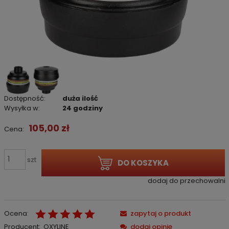
Dostępność:
duża ilość
Wysyłka w:
24 godziny
105,00 zł
Cena:
szt
DO KOSZYKA
dodaj do przechowalni
Ocena:
zapytaj o produkt
Producent:
OXYLINE
dodaj opinię