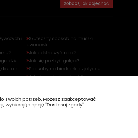
zobacz, jak dojechać
żywczych i
Skuteczny sposób na muszki
owocówki
domu?
Jak odstraszyć kota?
ogrodzie
Jak się pozbyć gołębi?
 kreta z
Sposoby na biedronki azjatyckie
Jak się pozbyć mrówek?
óbli
Jak odstraszyć dzika?
?
ę do Twoich potrzeb. Możesz zaakceptować
i, wybierając opcję "Dostosuj zgody".