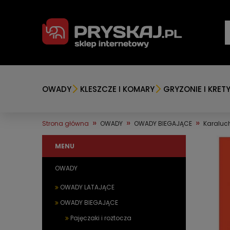
OWADY
KLESZCZE I KOMARY
GRYZONIE I KRET
»
»
»
Strona główna
OWADY
OWADY BIEGAJĄCE
Karaluch
MENU
OWADY
OWADY LATAJĄCE
OWADY BIEGAJĄCE
Pajęczaki i roztocza