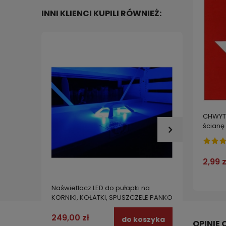
INNI KLIENCI KUPILI RÓWNIEŻ:
CHWYTA
ścianę 1
2,99 z
Naświetlacz LED do pułapki na
Bomba 
KORNIKI, KOŁATKI, SPUSZCZELE PANKO
muchy,
L-TRAP SOLARIS
g
249,00 zł
54,99
do koszyka