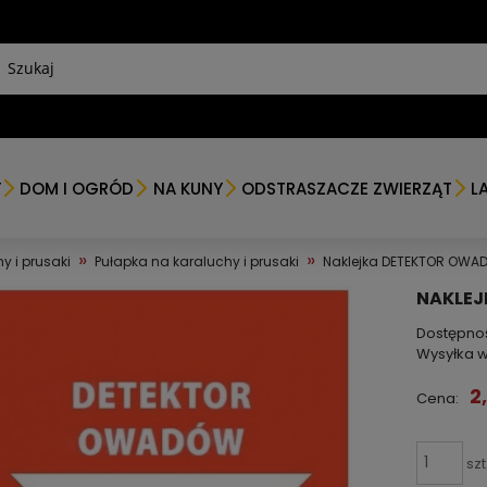
Y
DOM I OGRÓD
NA KUNY
ODSTRASZACZE ZWIERZĄT
L
»
»
y i prusaki
Pułapka na karaluchy i prusaki
Naklejka DETEKTOR OWAD
NAKLEJ
Dostępno
Wysyłka w
2
Cena:
szt