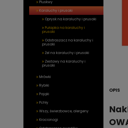
Pluskwy
Karaluchy i prusaki
Oprysk na karaluchy i prusaki
Pułapka na karaluchy i
prusaki
Odstraszacz na karaluchy i
prusaki
Żel na karaluchy i prusaki
Zestawy na karaluchy i
prusaki
Mrówki
Rybiki
OPIS
Pająki
Pchły
Nakl
Wszy, świerzbowce, alergeny
OWA
Krocionogi