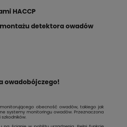
iami HACCP
e montażu detektora owadów
nia owadobójczego!
a monitorującego obecność owadów, takiego jak
inne systemy monitoringu owadów. Przeznaczona
 szkodników.
a ścianie w pobliżu urządzenia. Pełni funkcję