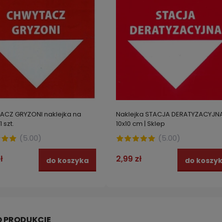
CZ GRYZONI naklejka na
Naklejka STACJA DERATYZACYJN
 szt.
10x10 cm | Sklep
(
5.00
)
(
5.00
)
ł
2,99 zł
do koszyka
do koszy
zamgławiająca środek na
BROS Muchospray błyskawic
 pluskwy i karaluchy DOBOL 10
działanie spray 750 ml MUCHY
KOMARY
 zł
28,99 zł
do koszyka
do kos