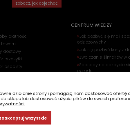
zobacz, jak dojechać
CENTRUM WIEDZY
oby płatności
Jak pozbyć się moli spo
odzieżowych?
 towaru
Jak się pozbyć kuny z 
ty dostawy
Zwalczanie ślimaków w 
r przesyłki
Sposoby na pozbycie się
r osobisty
ogrodu
ąpienie od umowy
Odstraszanie gołębi i wr
amacja towaru
Jak się pozbyć korników
poprawne działanie strony i pomagają nam dostosować ofert
ć do sklepu lub dostosować użycie plików do swoich preferencj
prywatności.
zaakceptuj wszystkie