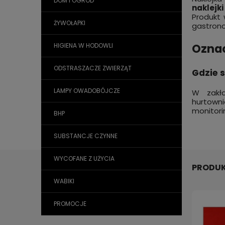
DOM I OGRÓD
naklejk
Produkt
ŻYWOŁAPKI
gastrono
Oznac
HIGIENA W HODOWLI
ODSTRASZACZE ZWIERZĄT
Gdzie 
LAMPY OWADOBÓJCZE
W zakła
hurtown
monitori
BHP
SUBSTANCJE CZYNNE
WYCOFANE Z UŻYCIA
PRODUK
WABIKI
PROMOCJE