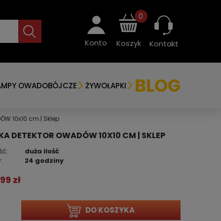
0
Konto
Koszyk
Kontakt
BLOG
AMPY OWADOBÓJCZE
ŻYWOŁAPKI
ÓW 10x10 cm | Sklep
KA DETEKTOR OWADÓW 10X10 CM | SKLEP
ść:
duża ilość
:
24 godziny
,99 zł
DO KOSZYKA