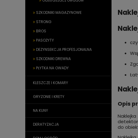
Odstraszacz owadów
Nakl
SZKODNIKI MAGAZYNOWE
STRONG
Nakle
BROS
PASOŻYTY
czy
DEZYNSEKCJA PROFESJONALNA
Wsp
SZKODNIKI DREWNA
Zgo
PŁYTKA NA OWADY
Łat
KLESZCZE I KOMARY
Nakle
GRYZONIE I KRETY
Opis p
NA KUNY
Naklejka
detekto
DERATYZACJA
do obiek
Naklejk