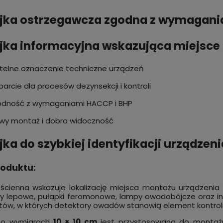
ejka ostrzegawcza zgodna z wymagan
jka informacyjna wskazująca miejsc
telne oznaczenie techniczne urządzeń
arcie dla procesów dezynsekcji i kontroli
dność z wymaganiami HACCP i BHP
wy montaż i dobra widoczność
jka do szybkiej identyfikacji urządze
roduktu:
 ścienna wskazuje lokalizację miejsca montażu urządzeni
ry lepowe, pułapki feromonowe, lampy owadobójcze oraz 
tów, w których detektory owadów stanowią element kontroli
a o wymiarach
10 × 10 cm
jest przystosowana do montażu n