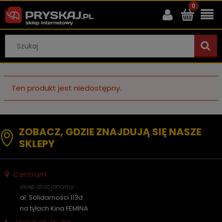
Ten produkt jest niedostępny.
ZOBACZ, GDZIE ZNAJDUJĄ SIĘ NASZE
SKLEPY
Centrum
sklep stacjonarny
al. Solidarności 113d
na tyłach Kina FEMINA