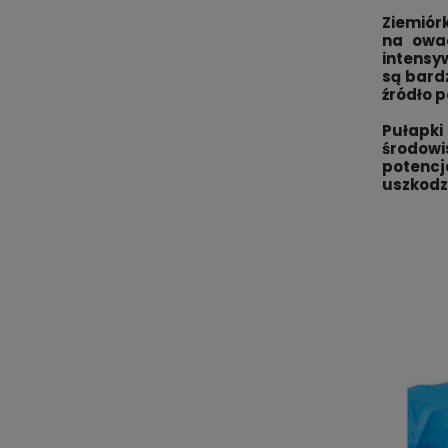
Ziemiór
na owad
intensy
są bardz
źródło 
Pułapki
środowis
potencj
uszkodz