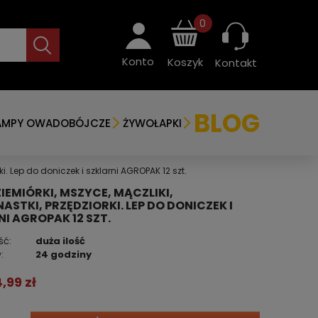
0
Konto
Koszyk
Kontakt
BLOG
AMPY OWADOBÓJCZE
ŻYWOŁAPKI
ki. Lep do doniczek i szklarni AGROPAK 12 szt.
ZIEMIÓRKI, MSZYCE, MĄCZLIKI,
STKI, PRZĘDZIORKI. LEP DO DONICZEK I
I AGROPAK 12 SZT.
ść:
duża ilość
:
24 godziny
4,99 zł