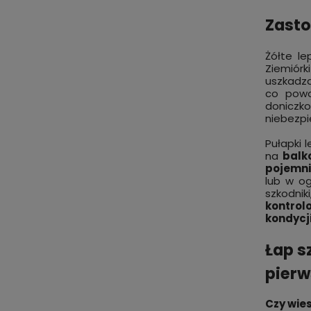
Zasto
Żółte l
Ziemiórk
uszkadza
co powo
doniczko
niebezpi
Pułapki 
na
balko
pojemn
lub w og
szkodniki
kontrol
kondycji
Łap s
pierw
Czy wies