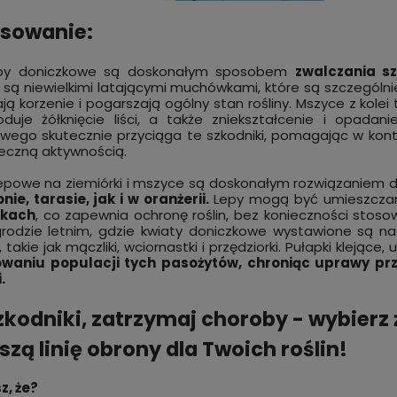
sowanie:
epy doniczkowe są doskonałym sposobem
zwalczania sz
i są niewielkimi latającymi muchówkami, które są szczególni
ją korzenie i pogarszają ogólny stan rośliny. Mszyce z kolei 
duje żółknięcie liści, a także zniekształcenie i opada
wego skutecznie przyciąga te szkodniki, pomagając w kontrol
eczną aktywnością.
lepowe na ziemiórki i mszyce są doskonałym rozwiązaniem 
nie, tarasie, jak i w oranżerii.
Lepy mogą być umieszcz
ikach
, co zapewnia ochronę roślin, bez konieczności stoso
rodzie letnim, gdzie kwiaty doniczkowe wystawione są na
, takie jak mączliki, wciornastki i przędziorki. Pułapki klej
owaniu populacji tych pasożytów, chroniąc uprawy prz
.
zkodniki, zatrzymaj choroby - wybierz 
szą linię obrony dla Twoich roślin!
z, że?