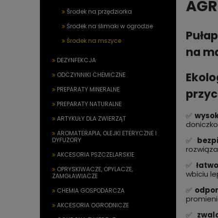
AGRO
Środek na przędziorka
Środek na ślimaki w ogrodzie
Pułap
Środek na mszyce
na mą
DEZYNFEKCJA
Ekolo
ODCZYNNIKI CHEMICZNE
PREPARATY MINERALNE
przyc
PREPARATY NATURALNE
✅
wyso
ARTYKUŁY DLA ZWIERZĄT
doniczko
AROMATERAPIA, OLEJKI ETERYCZNE I
✅
bezp
DYFUZORY
rozwiązan
AKCESORIA PSZCZELARSKIE
✅
łatw
OPRYSKIWACZE, OPYLACZE,
wbiciu l
ZAMGŁAWIACZE
✅
odpor
CHEMIA GOSPODARCZA
promieni
AKCESORIA OGRODNICZE
✅
zwal