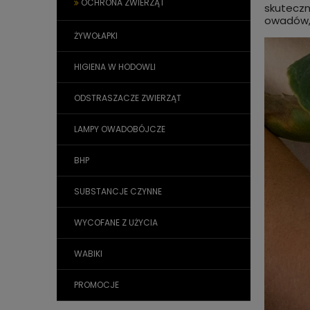
OCHRONA ZWIERZĄT
skuteczn
owadów, 
ŻYWOŁAPKI
HIGIENA W HODOWLI
ODSTRASZACZE ZWIERZĄT
LAMPY OWADOBÓJCZE
BHP
SUBSTANCJE CZYNNE
WYCOFANE Z UŻYCIA
WABIKI
PROMOCJE