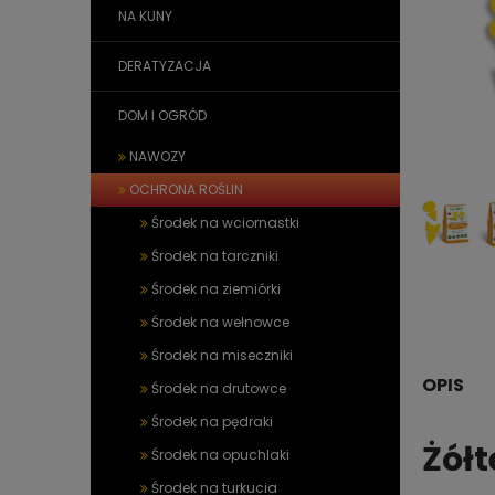
NA KUNY
DERATYZACJA
DOM I OGRÓD
NAWOZY
OCHRONA ROŚLIN
Środek na wciornastki
Środek na tarczniki
Środek na ziemiórki
Środek na wełnowce
Środek na miseczniki
OPIS
Środek na drutowce
Środek na pędraki
Żółt
Środek na opuchlaki
Środek na turkucia