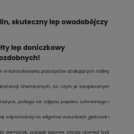
lin, skuteczny lep owadobójczy
ółty lep doniczkowy
 ozdobnych!
m w kontrolowaniu pasożytów atakujących rośliny
ubstancji chemicznych, co czyni je bezpiecznym
i mszyce, polega na zdjęciu papieru ochronnego i
 się odpornością na wilgotne warunkach glebowe i
ia ziemiórek, pułapki lepowe mogą również być