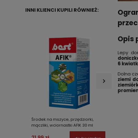
INNI KLIENCI KUPILI RÓWNIEŻ:
Ogran
przec
Opis 
Lepy do
doniczk
6 kwiat
Dolna cz
ziemi d
ziemiórk
promien
Środek na mszyce, przędziorki,
Fumig
mączliki, wciornastki AFIK 30 ml
na muc
DOBOL 
21,99 zł
74,99