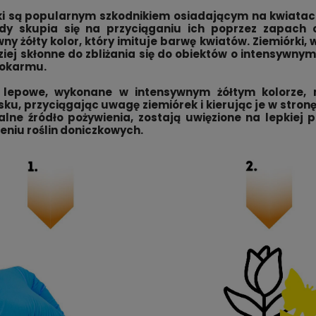
ki są popularnym szkodnikiem osiadającym na kwiatac
y skupia się na przyciąganiu ich poprzez zapach cz
wny żółty kolor, który imituje barwę kwiatów. Ziemiórk
iej skłonne do zbliżania się do obiektów o intensywnym 
pokarmu.
 lepowe, wykonane w intensywnym żółtym kolorze,
ku, przyciągając uwagę ziemiórek i kierując je w stronę 
alne źródło pożywienia, zostają uwięzione na lepkiej
eniu roślin doniczkowych.