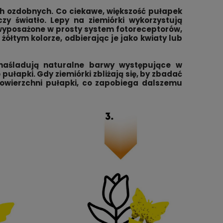
h ozdobnych. Co ciekawe, większość pułapek
y światło. Lepy na ziemiórki wykorzystują
i, wyposażone w prosty system fotoreceptorów,
żółtym kolorze, odbierając je jako kwiaty lub
 naśladują naturalne barwy występujące w
pułapki. Gdy ziemiórki zbliżają się, by zbadać
 powierzchni pułapki, co zapobiega dalszemu