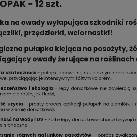
PAK - 12 szt.
ka na owady wyłapująca szkodniki roś
czliki, przędziorki, wciornastki!
giczna pułapka klejąca na posożyty, ż
iągający owady żerujące na roślinach
ka
skuteczność
- pułapki lepowe są skutecznym narzędzie
we, przyciągając je intensywnym żółtym kolorem,
ieczeństwo i ekologia
- lepy doniczkowe nie zawierają s
iem dla roślin, jak i ludzi,
ość użycia
- prosty proces aplikacji pułapek na ziemiórki 
epu w ziemię doniczkową,
ność na wodę i UV
- żółte lepy doniczkowe charakteryzują
e słoneczne,
czanie różnych gatunków pasożytów
- oprócz zwalczan