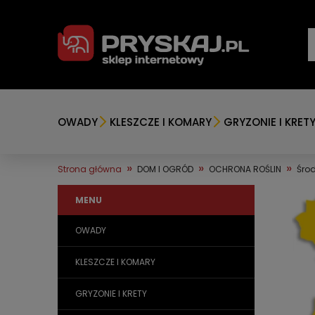
OWADY
KLESZCZE I KOMARY
GRYZONIE I KRET
»
»
»
Strona główna
DOM I OGRÓD
OCHRONA ROŚLIN
Śro
MENU
OWADY
KLESZCZE I KOMARY
GRYZONIE I KRETY