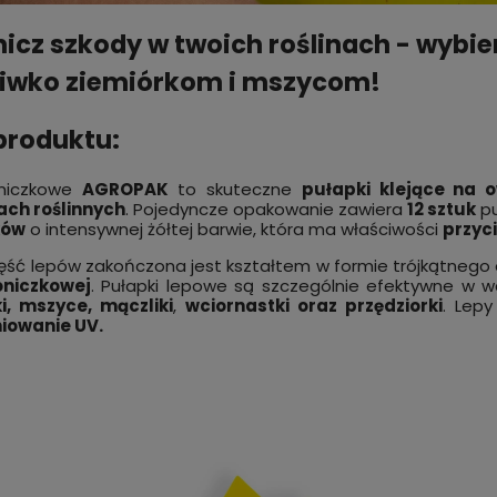
icz szkody w twoich roślinach - wybie
iwko ziemiórkom i mszycom!
produktu:
niczkowe
AGROPAK
to skuteczne
pułapki klejące na 
ach roślinnych
. Pojedyncze opakowanie zawiera
12 sztuk
pu
ków
o intensywnej żółtej barwie, która ma właściwości
przyc
ęść lepów zakończona jest kształtem w formie trójkątnego 
oniczkowej
. Pułapki lepowe są szczególnie efektywne w wa
i, mszyce, mączliki
,
wciornastki oraz przędziorki
. Lep
iowanie UV.
ator bomba zamgławiająca
Pułapka na muchy wielokrot
hy, pluskwy, karaluchy duży
użytku BROS WOREK NA MUCHY
BIG 20 g
wabikiem
 zł
59,99 zł