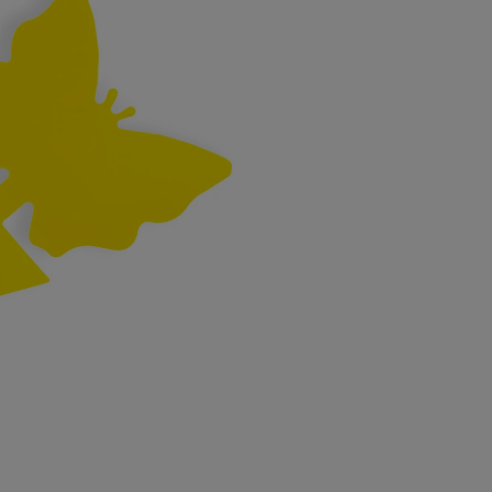
zyka
ZIELONY DOM
dostępności