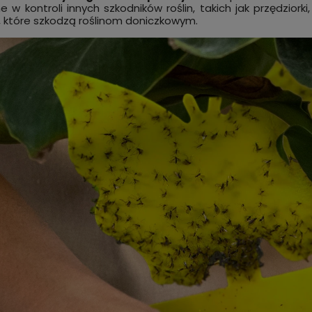
e w kontroli innych szkodników roślin, takich jak przędziorki
które szkodzą roślinom doniczkowym.