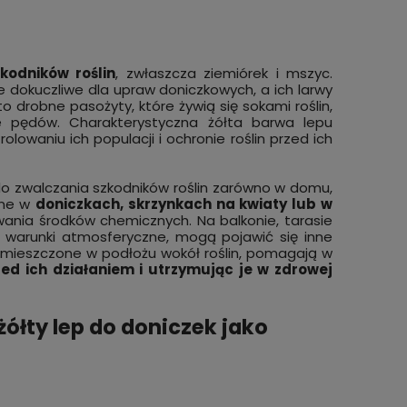
kodników roślin
, zwłaszcza ziemiórek i mszyc.
e dokuczliwe dla upraw doniczkowych, a ich larwy
to drobne pasożyty, które żywią się sokami roślin,
nie pędów. Charakterystyczna żółta barwa lepu
owaniu ich populacji i ochronie roślin przed ich
do zwalczania szkodników roślin zarówno w domu,
ane w
doniczkach, skrzynkach na kwiaty lub w
wania środków chemicznych. Na balkonie, tarasie
 warunki atmosferyczne, mogą pojawić się inne
ące, umieszczone w podłożu wokół roślin, pomagają w
ed ich działaniem i utrzymując je w zdrowej
żółty lep do doniczek jako