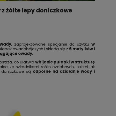
rz żółte lepy doniczkowe
owady
, zaprojektowane specjalnie do użytku
w
łapek owadobójczych i składa się z
6 motylków i
iągające owady.
ostrza, co ułatwia
wbijanie pułapki w strukturę
lce ze szkodnikami roślin ozdobnych, takimi jak
y doniczkowe są
odporne na działanie wody i
Pałeczki nawozowe z mikoryzą i
nego
Uniwe
guano. Nawóz do roślin
 XL z
PTAKI,
doniczkowych osłabionych przez
listwa
powiadom
szkodniki glebowe specjalne "O"
6,99 zł
5,99 
o