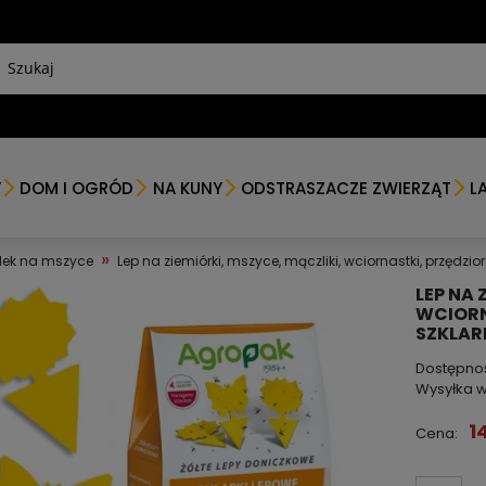
Y
DOM I OGRÓD
NA KUNY
ODSTRASZACZE ZWIERZĄT
L
»
dek na mszyce
Lep na ziemiórki, mszyce, mączliki, wciornastki, przędzior
LEP NA 
WCIORNA
SZKLARN
Dostępno
Wysyłka w
1
Cena: