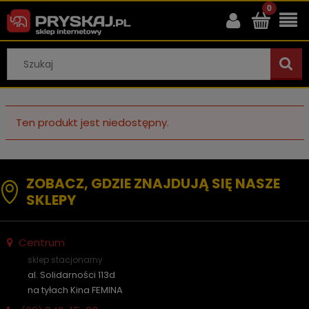
Ten produkt jest niedostępny.
ZOBACZ, GDZIE ZNAJDUJĄ SIĘ NASZE
SKLEPY
Centrum
sklep stacjonarny
al. Solidarności 113d
na tyłach Kina FEMINA