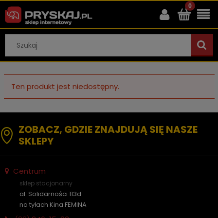
Ten produkt jest niedostępny.
ZOBACZ, GDZIE ZNAJDUJĄ SIĘ NASZE
SKLEPY
Centrum
sklep stacjonarny
al. Solidarności 113d
na tyłach Kina FEMINA