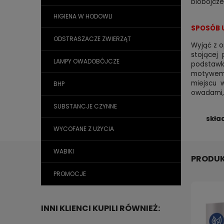
biobójcze
HIGIENA W HODOWLI
SPOSÓB 
ODSTRASZACZE ZWIERZĄT
Wyjąć z o
stojącej
LAMPY OWADOBÓJCZE
podstawkę
motywem 
miejscu 
BHP
owadami, 
SUBSTANCJE CZYNNE
skła
WYCOFANE Z UŻYCIA
WABIKI
PRODUK
PROMOCJE
INNI KLIENCI KUPILI RÓWNIEŻ: