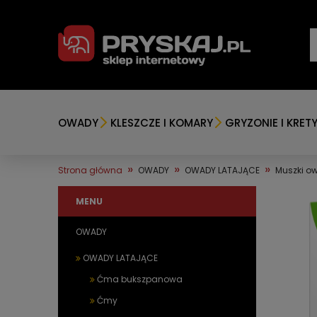
OWADY
KLESZCZE I KOMARY
GRYZONIE I KRET
»
»
»
Strona główna
OWADY
OWADY LATAJĄCE
Muszki o
MENU
OWADY
OWADY LATAJĄCE
Ćma bukszpanowa
Ćmy