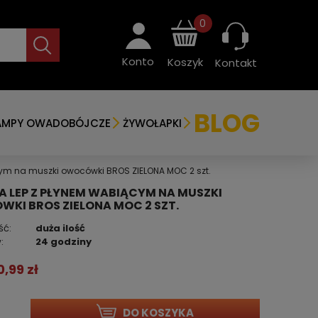
0
Konto
Koszyk
Kontakt
BLOG
AMPY OWADOBÓJCZE
ŻYWOŁAPKI
ym na muszki owocówki BROS ZIELONA MOC 2 szt.
A LEP Z PŁYNEM WABIĄCYM NA MUSZKI
KI BROS ZIELONA MOC 2 SZT.
ść:
duża ilość
:
24 godziny
0,99 zł
DO KOSZYKA