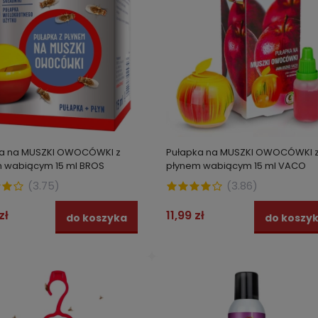
ka na MUSZKI OWOCÓWKI z
Pułapka na MUSZKI OWOCÓWKI 
 wabiącym 15 ml BROS
płynem wabiącym 15 ml VACO
(
3.75
)
(
3.86
)
zł
11,99 zł
do koszyka
do koszy
 na pluskwy. Oprysk gotowy
XIREIN skuteczny środek prze
cia, preparat STRONG 500 ml
drewnojadom 1 l KORNIKI, KOŁ
SPUSZCZELE
 zł
54,99 zł
do koszyka
do kos