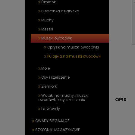
Ćmianki
Biedronka azjatycka
Muchy
Meszki
Muszki owocówki
Oprysk na muszki owocówki
Pułapka na muszki owocówki
Mole
Osy i szerszenie
Ziemiórki
Wabiki na muchy, muszki
OPIS
owocówki, osy, szerszenie
Larwicydy
OWADY BIEGAJĄCE
SZKODNIKI MAGAZYNOWE