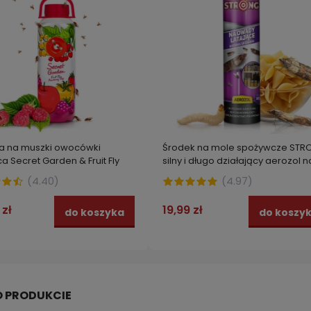
a na muszki owocówki
Środek na mole spożywcze STR
a Secret Garden & Fruit Fly
silny i długo działający aerozol n
owady latające 300 ml
(
4.40
)
(
4.97
)
 zł
19,99 zł
do koszyka
do koszy