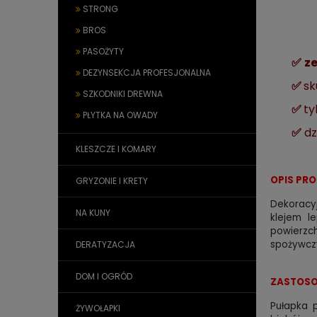
STRONG
BROS
PASOŻYTY
✅
z
DEZYNSEKCJA PROFESJONALNA
✅
sk
SZKODNIKI DREWNA
✅
ty
PŁYTKA NA OWADY
✅
dz
KLESZCZE I KOMARY
OPIS PR
GRYZONIE I KRETY
Dekoracy
NA KUNY
klejem l
powierzc
spożywcz
DERATYZACJA
DOM I OGRÓD
ZASTOSO
Pułapka 
ŻYWOŁAPKI