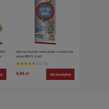
ONG
Lep na muszki owocówki i muchy na
a
okno BROS 4 szt.
(
4.75
)
9,99 zł
ka
do koszyka