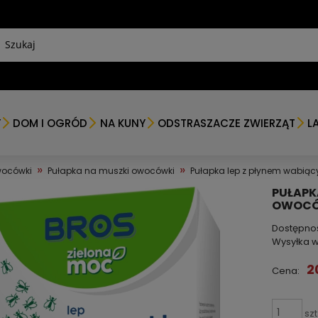
Y
DOM I OGRÓD
NA KUNY
ODSTRASZACZE ZWIERZĄT
L
»
»
wocówki
Pułapka na muszki owocówki
Pułapka lep z płynem wabiąc
PUŁAPK
OWOCÓW
Dostępno
Wysyłka w
2
Cena:
szt