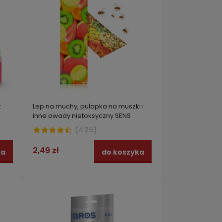
z
Lep na muchy, pułapka na muszki i
inne owady nietoksyczny SENS
(
4.25
)
2,49 zł
ka
do koszyka
ciw
Pułapka na muchy z silnym
BROS 
ATKI,
wabikiem STRONG nawet na 25000
granul
much!
28,99 zł
25,99
zyka
do koszyka