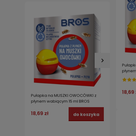
Pułap
płynem
18,69 
Pułapka na MUSZKI OWOCÓWKI z
Środek
płynem wabiącym 15 ml BROS
do uży
18,69 zł
23,99
do koszyka