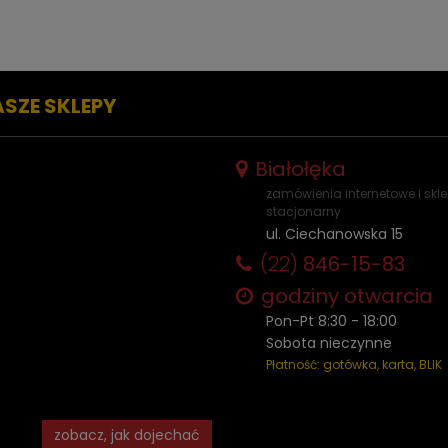
ASZE SKLEPY
Białołęka
zamówienia internetowe i skl
stacjonarny
ul. Ciechanowska 15
(22)
846-15-83
godziny otwarcia
Pon-Pt 8:30 - 18:00
Sobota nieczynne
Płatność: gotówka, karta, BLIK
zobacz, jak dojechać