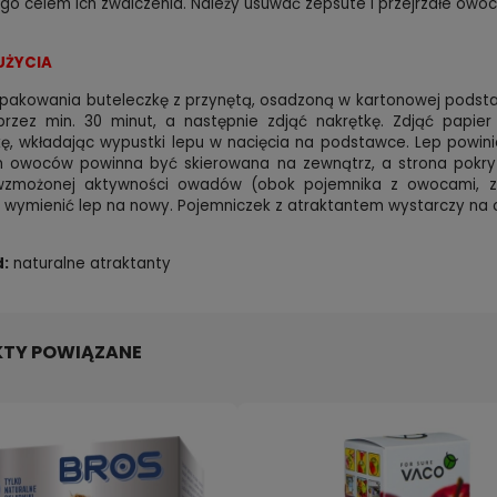
go celem ich zwalczenia. Należy usuwać zepsute i przejrzałe ow
UŻYCIA
pakowania buteleczkę z przynętą, osadzoną w kartonowej podstaw
 przez min. 30 minut, a następnie zdjąć nakrętkę. Zdjąć papi
, wkładając wypustki lepu w nacięcia na podstawce. Lep powini
owoców powinna być skierowana na zewnątrz, a strona pokryta
wzmożonej aktywności owadów (obok pojemnika z owocami, zlew
wymienić lep na nowy. Pojemniczek z atraktantem wystarczy na ok
d:
naturalne atraktanty
TY POWIĄZANE