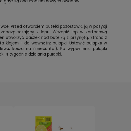
oce gdyż są one źródłem nowych owadów.
ce. Przed otwarciem butelki pozostawić ją w pozycji
er zabezpieczający z lepu. Wczepić lep w kartonową
en utworzyć daszek nad butelką z przynętą. Strona z
 klejem - do wewnątrz pułapki. Ustawić pułapkę w
u, kosza na śmieci, itp.). Po wypełnieniu pułapki
. 4 tygodnie działania pułapki.