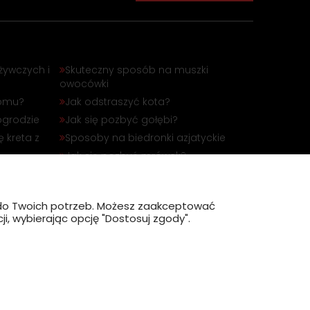
żywczych i
Skuteczny sposób na muszki
owocówki
domu?
Jak odstraszyć kota?
ogrodzie
Jak się pozbyć gołębi?
 kreta z
Sposoby na biedronki azjatyckie
Jak się pozbyć mrówek?
óbli
Jak odstraszyć dzika?
?
ę do Twoich potrzeb. Możesz zaakceptować
i, wybierając opcję "Dostosuj zgody".