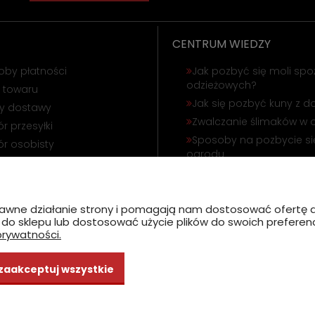
CENTRUM WIEDZY
oby płatności
Jak pozbyć się moli spo
odzieżowych?
 towaru
Jak się pozbyć kuny z 
ty dostawy
Zwalczanie ślimaków w 
r przesyłki
Sposoby na pozbycie się
r osobisty
ogrodu
ąpienie od umowy
Odstraszanie gołębi i wr
amacja towaru
Jak się pozbyć korników
poprawne działanie strony i pomagają nam dostosować ofert
ć do sklepu lub dostosować użycie plików do swoich preferencj
prywatności.
zaakceptuj wszystkie