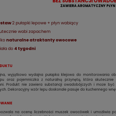
BEZ SUBSTANCJI OWADO
ZAWIERA AROMATYCZNY PŁYN
estaw
2 pułapki lepowe + płyn wabiący
utecznie wabi zapachem
lko
naturalne atraktanty owocowe
iała do
4 tygodni
ODUKTU
jna, wyjątkowo wydajna pułapka klejowa do monitorowania ob
epu oraz pojemniczka z naturalną przynętą, która skuteczni
hni. Produkt nie zawiera substancji owadobójczych i może by
ych. Dekoracyjny wzór lepu doskonale pasuje do kuchennego wnę
WANIE
pozwala na ocenę liczebności muszek owocówek i umożliwia po