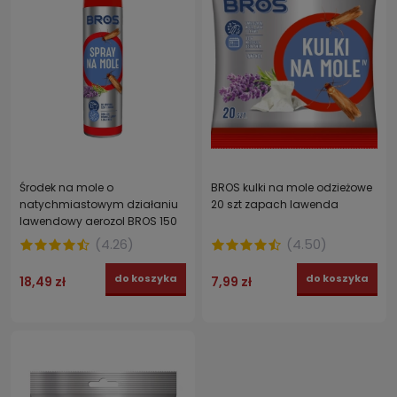
Środek na mole o
BROS kulki na mole odzieżowe
natychmiastowym działaniu
20 szt zapach lawenda
lawendowy aerozol BROS 150
ml
(
4.26
)
(
4.50
)
do koszyka
do koszyka
18,49 zł
7,99 zł