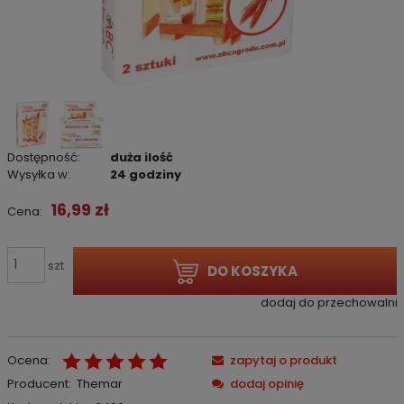
Dostępność:
duża ilość
Wysyłka w:
24 godziny
16,99 zł
Cena:
szt
DO KOSZYKA
dodaj do przechowalni
Ocena:
zapytaj o produkt
Producent:
Themar
dodaj opinię