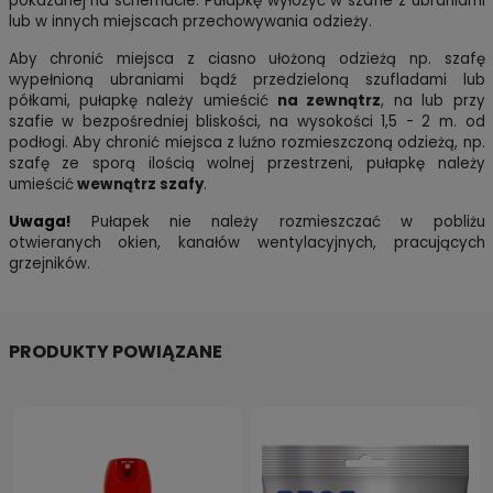
pokazanej na schemacie. Pułapkę wyłożyć w szafie z ubraniami
lub w innych miejscach przechowywania odzieży.
Aby chronić miejsca z ciasno ułożoną odzieżą np. szafę
wypełnioną ubraniami bądź przedzieloną szufladami lub
półkami, pułapkę należy umieścić
na zewnątrz
, na lub przy
szafie w bezpośredniej bliskości, na wysokości 1,5 - 2 m. od
podłogi. Aby chronić miejsca z luźno rozmieszczoną odzieżą, np.
szafę ze sporą ilością wolnej przestrzeni, pułapkę należy
umieścić
wewnątrz szafy
.
Uwaga!
Pułapek nie należy rozmieszczać w pobliżu
otwieranych okien, kanałów wentylacyjnych, pracujących
grzejników.
PRODUKTY POWIĄZANE