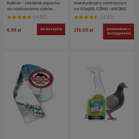
Hukinol - zasobnik zapachu
wielofunkcyjny odstraszacz
do odstraszania dzików,
na GOŁĘBIE, SZPAKI i WRÓBLE
saren, lisów i kun 1 szt.
zabezpiecza do 85 m2
(
4.90
)
(
4.10
)
do koszyka
powiadom o
6,99 zł
219,00 zł
dostępności