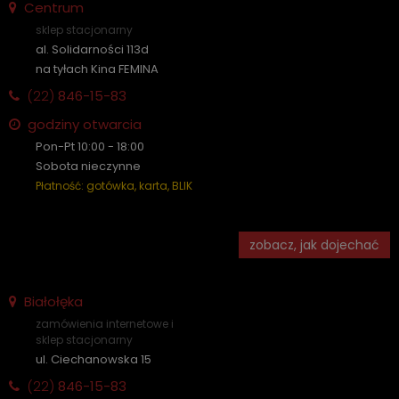
Centrum
sklep stacjonarny
al. Solidarności 113d
na tyłach Kina FEMINA
(22)
846-15-83
godziny otwarcia
Pon-Pt 10:00 - 18:00
Sobota nieczynne
Płatność: gotówka, karta, BLIK
zobacz, jak dojechać
Białołęka
zamówienia internetowe i
sklep stacjonarny
ul. Ciechanowska 15
(22)
846-15-83