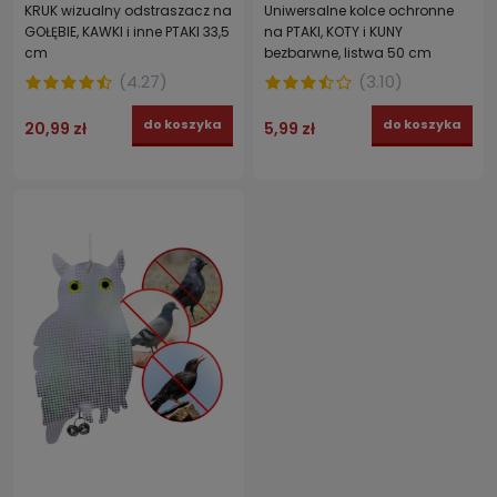
KRUK wizualny odstraszacz na
Uniwersalne kolce ochronne
GOŁĘBIE, KAWKI i inne PTAKI 33,5
na PTAKI, KOTY i KUNY
cm
bezbarwne, listwa 50 cm
(
4.27
)
(
3.10
)
do koszyka
do koszyka
20,99 zł
5,99 zł