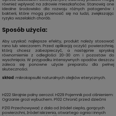
również wpływać na zdrowie mieszkańców. Stanowią one
idealne środowisko dla rozwoju różnych patogenów i
bakterii, które mogą przenosić się na ludzi, zwiększając
ryzyko wszelakich chorób.
Sposób użycia:
Aby uzyskać najlepsze efekty, produkt należy stosować
rano lub wieczorem. Przed aplikacją oczyść powierzchnię,
którą chcesz zabezpieczyć, a następnie spryskaj
równomiernie z odległości 20-30 cm i pozostaw do
wyschnięcia. W przypadku intensywnych opadów deszczu
zaleca się ponowne użycie preparatu dla pełnej
skuteczności.
skład
: mikrokapsułki naturalnych olejków eterycznych.
H222 Skrajnie palny aerozol. H229 Pojemnik pod ciśnieniem:
Ogrzanie grozi wybuchem. P102 Chronić przed dziećmi
P210 Przechowywać z dala od źródeł ciepła, gorących
powierzchni, źródeł iskrzenia, otwartego ognia i innych