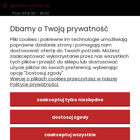
godziny otwarcia
Pon-Pt 8:30 - 18:00
Sobota nieczynne
Dbamy o Twoją prywatność
Płatność: gotówka, karta, BLIK
Pliki cookies i pokrewne im technologie umożliwiają
poprawne działanie strony i pomagają nam
zobacz, jak dojechać
dostosować ofertę do Twoich potrzeb. Możesz
zaakceptować wykorzystanie przez nas wszystkich
tych plików i przejść do sklepu lub dostosować
użycie plików do swoich preferencji, wybierając
opcję "Dostosuj zgody".
Więcej o plikach cookies przeczytasz w naszej
INFORMACJE
Polityce prywatności.
ZAKUPY
zaakceptuj tylko niezbędne
CENTRUM WIEDZY
dostosuj zgody
zaakceptuj wszystkie