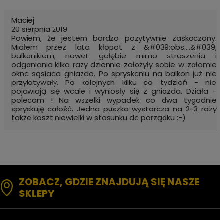
Maciej
20 sierpnia 2019
Powiem, że jestem bardzo pozytywnie zaskoczony.
Miałem przez lata kłopot z &#039;obs....&#039;
balkonikiem, nawet gołębie mimo straszenia i
odganiania kilka razy dziennie założyły sobie w załomie
okna sąsiada gniazdo. Po spryskaniu na balkon już nie
przylatywały. Po kolejnych kilku co tydzień - nie
pojawiają się wcale i wyniosły się z gniazda. Działa -
polecam ! Na wszelki wypadek co dwa tygodnie
spryskuję całość. Jedna puszka wystarcza na 2-3 razy
także koszt niewielki w stosunku do porządku :-)
ZOBACZ, GDZIE ZNAJDUJĄ SIĘ NASZE
SKLEPY