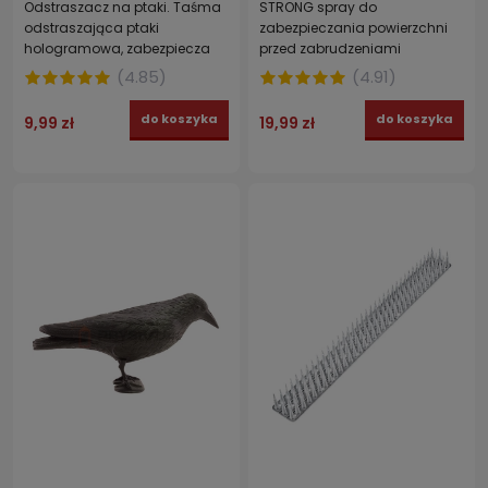
Odstraszacz na ptaki. Taśma
STRONG spray do
odstraszająca ptaki
zabezpieczania powierzchni
hologramowa, zabezpiecza
przed zabrudzeniami
drzewa, dachy STRONG 5 cm
wynikającymi z obecności
(
4.85
)
(
4.91
)
x 45 m
ptaków takich jak gołębie,
wróble, szpaki, mewy 500 ml
do koszyka
do koszyka
9,99 zł
19,99 zł