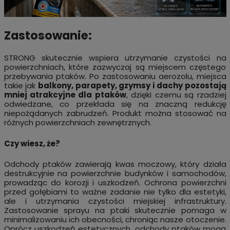
Zastosowanie:
STRONG skutecznie wspiera utrzymanie czystości na
powierzchniach, które zazwyczaj są miejscem częstego
przebywania ptaków. Po zastosowaniu aerozolu, miejsca
takie jak
balkony, parapety, gzymsy i dachy pozostają
mniej atrakcyjne dla ptaków
, dzięki czemu są rzadziej
odwiedzane, co przekłada się na znaczną redukcję
niepożądanych zabrudzeń. Produkt można stosować na
różnych powierzchniach zewnętrznych.
Czy wiesz, że?
Odchody ptaków zawierają kwas moczowy, który działa
destrukcyjnie na powierzchnie budynków i samochodów,
prowadząc do korozji i uszkodzeń. Ochrona powierzchni
przed gołębiami to ważne zadanie nie tylko dla estetyki,
ale i utrzymania czystości miejskiej infrastruktury.
Zastosowanie sprayu na ptaki skutecznie pomaga w
minimalizowaniu ich obecności, chroniąc nasze otoczenie.
Oprócz uszkodzeń estetycznych, odchody ptaków mogą