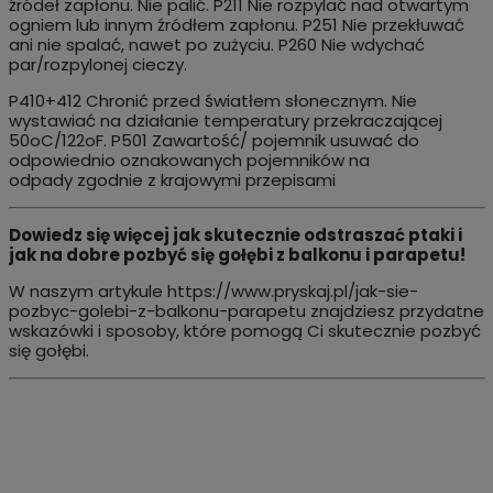
źródeł zapłonu. Nie palić. P211 Nie rozpylać nad otwartym
ogniem lub innym źródłem zapłonu. P251 Nie przekłuwać
ani nie spalać, nawet po zużyciu. P260 Nie wdychać
par/rozpylonej cieczy.
P410+412 Chronić przed światłem słonecznym. Nie
wystawiać na działanie temperatury przekraczającej
50oC/122oF. P501 Zawartość/ pojemnik usuwać do
odpowiednio oznakowanych pojemników na
odpady zgodnie z krajowymi przepisami
Dowiedz się więcej jak skutecznie odstraszać ptaki i
jak na dobre pozbyć się gołębi z balkonu i parapetu!
W naszym artykule
https://www.pryskaj.pl/jak-sie-
pozbyc-golebi-z-balkonu-parapetu
znajdziesz przydatne
wskazówki i sposoby, które pomogą Ci skutecznie pozbyć
się gołębi.