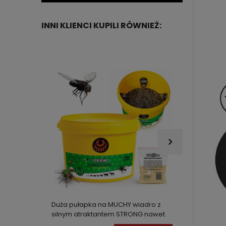
INNI KLIENCI KUPILI RÓWNIEŻ:
Zestaw
Duża pułapka na MUCHY wiadro z
dezyns
silnym atraktantem STRONG nawet
zestaw
na 200.000 much!