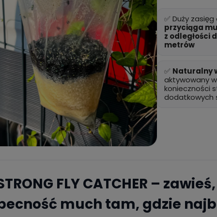
✅ Duży zasięg 
przyciąga m
z odległości 
metrów
✅
Naturalny 
aktywowany w
konieczności 
dodatkowych 
STRONG FLY CATCHER – zawieś, 
becność much tam, gdzie najba