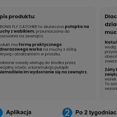
chów i prusaków ROACH
 zł
zobacz
23,99 zł
do kos
R
więcej
pis produktu:
Dla
dzia
RONG FLY CATCHER to skuteczna
pułapka na
uchy z wabikiem
, przeznaczona do
muc
osowania na zewnątrz.
Natur
odukt ma
formę praktycznego
wodą 
ednorazowego worka
na muchy z żółtą
przyci
krywą i atraktantem w proszku.
obecn
zwierz
abione owady wlatują do środka przez
ecjalny otwór, a konstrukcja pułapki
Żółty
iemożliwia im wydostanie się na zewnątrz.
zwięk
worek
To sz
sezoni