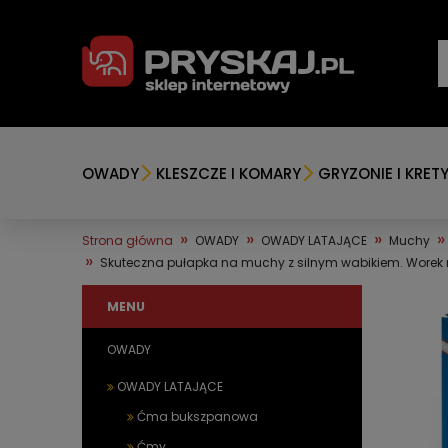
OWADY
KLESZCZE I KOMARY
GRYZONIE I KRET
»
»
»
»
Strona główna
OWADY
OWADY LATAJĄCE
Muchy
»
Skuteczna pułapka na muchy z silnym wabikiem. Worek
MENU
OWADY
OWADY LATAJĄCE
Ćma bukszpanowa
Ćmy