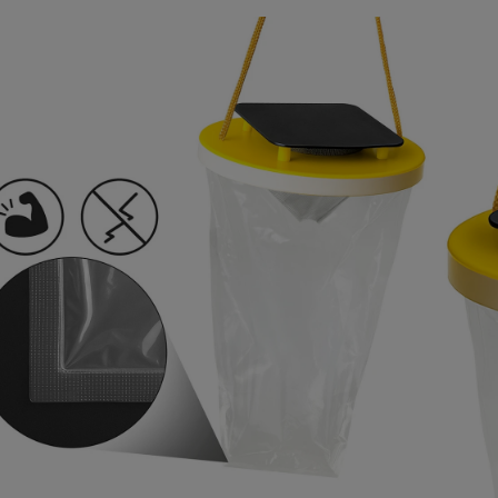
 do samodzielnej
Preparat na pająki w domu. 
ekcji mieszkania - kompletny
do użycia środek na pająki i p
 środków do zwalczania
STRONG 500 ml