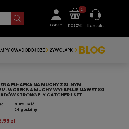
0
Konto
Koszyk
Kontakt
BLOG
AMPY OWADOBÓJCZE
ŻYWOŁAPKI
ZNA PUŁAPKA NA MUCHY Z SILNYM
EM. WOREK NA MUCHY WYŁAPUJE NAWET 80
ADÓW STRONG FLY CATCHER 1 SZT.
ść:
duża ilość
:
24 godziny
6,99 zł