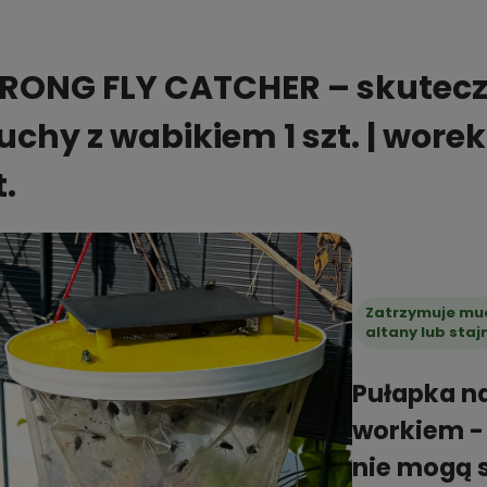
RONG FLY CATCHER – skutec
chy z wabikiem 1 szt. | wore
t.
Zatrzymuje muc
altany lub stajn
Pułapka n
workiem - 
nie mogą 