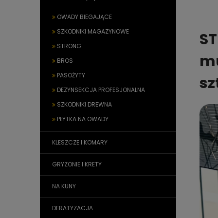
OWADY BIEGAJĄCE
SZKODNIKI MAGAZYNOWE
ST
STRONG
mu
BROS
PASOŻYTY
sz
DEZYNSEKCJA PROFESJONALNA
SZKODNIKI DREWNA
PŁYTKA NA OWADY
KLESZCZE I KOMARY
GRYZONIE I KRETY
NA KUNY
DERATYZACJA