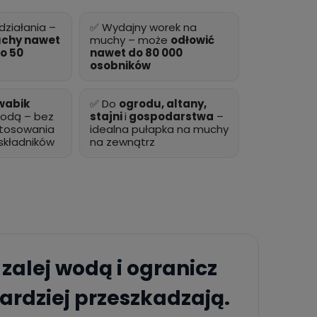
działania –
✅ Wydajny worek na
uchy nawet
muchy – może
odłowić
do 50
nawet do 80 000
osobników
wabik
✅ Do
ogrodu, altany,
odą – bez
stajni
i
gospodarstwa
–
stosowania
idealna pułapka na muchy
składników
na zewnątrz
zalej wodą i ogranicz
rdziej przeszkadzają.