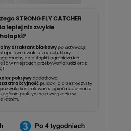
149,00 zł
28,99
zyka
do koszyka
czego STRONG FLY CATCHER
ła lepiej niż zwykłe
hołapki?
alny atraktant białkowy
po aktywacji
stopniowo uwalnia zapach, który
ąga muchy do pułapki i ogranicza ich
ość w miejscach przebywania ludzi oraz
ąt.
 kolor pokrywy
dodatkowo
sza atrakcyjność
pułapki, a przezroczysty
 pozwala kontrolować stopień napełnienia.
czególnie praktyczne rozwiązanie w
e letnim.