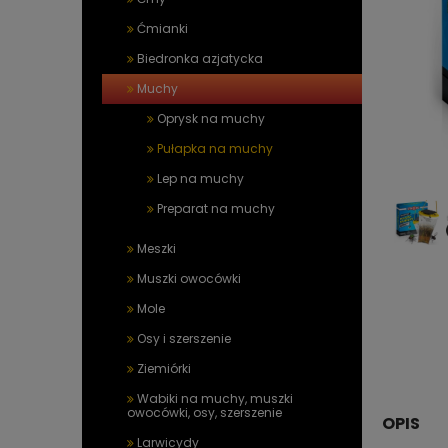
Ćmianki
Biedronka azjatycka
Muchy
Oprysk na muchy
Pułapka na muchy
Lep na muchy
Preparat na muchy
Meszki
Muszki owocówki
Mole
Osy i szerszenie
Ziemiórki
Wabiki na muchy, muszki
owocówki, osy, szerszenie
OPIS
Larwicydy