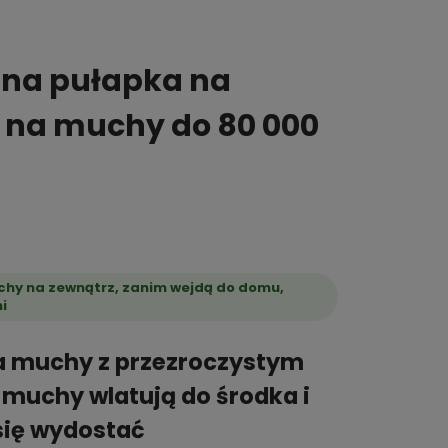
zna pułapka na
k na muchy do 80 000
hy na zewnątrz, zanim wejdą do domu,
i
a muchy z przezroczystym
muchy wlatują do środka i
się wydostać