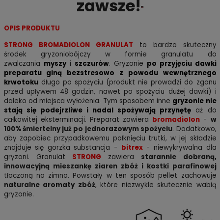
zawsze!
OPIS PRODUKTU
STRONG BROMADIOLON GRANULAT
to bardzo skuteczny
środek gryzoniobójczy w formie granulatu do
zwalczania
myszy
i
szczurów
. Gryzonie
po przyjęciu dawki
preparatu giną bezstresowo z powodu wewnętrznego
krwotoku
długo po spożyciu (produkt nie prowadzi do zgonu
przed upływem 48 godzin, nawet po spożyciu dużej dawki) i
daleko od miejsca wyłożenia. Tym sposobem inne
gryzonie nie
stają się podejrzliwe i nadal spożywają przynętę
aż do
całkowitej eksterminacji. Preparat zawiera
bromadiolon
-
w
100% śmiertelny już po jednorazowym spożyciu
. Dodatkowo,
aby zapobiec przypadkowemu połknięciu trutki, w jej składzie
znajduje się gorzka substancja -
bitrex
- niewykrywalna dla
gryzoni. Granulat
STRONG
zawiera
starannie dobraną,
innowacyjną mieszankę ziaren zbóż i kostki parafinowej
tłoczoną na zimno. Powstały w ten sposób pellet zachowuje
naturalne aromaty zbóż
, które niezwykle
skutecznie wabią
gryzonie.