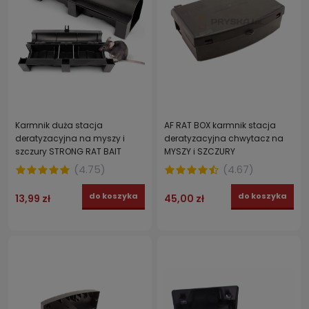
Karmnik duża stacja
AF RAT BOX karmnik stacja
deratyzacyjna na myszy i
deratyzacyjna chwytacz na
szczury STRONG RAT BAIT
MYSZY i SZCZURY
TUNNEL 33,5 cm
(
4.75
)
(
4.67
)
do koszyka
do koszyka
13,99 zł
45,00 zł