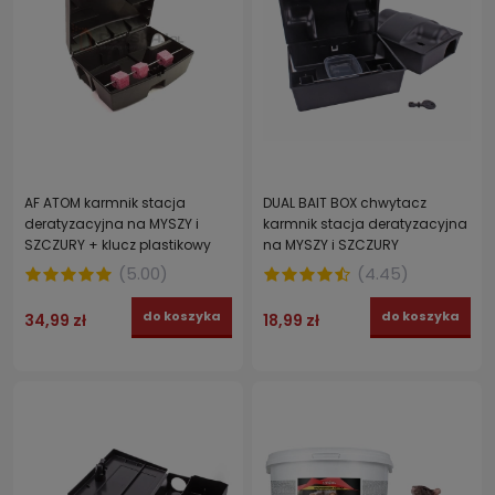
AF ATOM karmnik stacja
DUAL BAIT BOX chwytacz
deratyzacyjna na MYSZY i
karmnik stacja deratyzacyjna
SZCZURY + klucz plastikowy
na MYSZY i SZCZURY
(
5.00
)
(
4.45
)
do koszyka
do koszyka
34,99 zł
18,99 zł