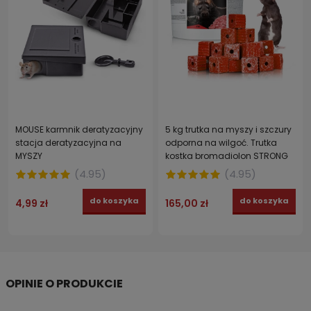
MOUSE karmnik deratyzacyjny
5 kg trutka na myszy i szczury
stacja deratyzacyjna na
odporna na wilgoć. Trutka
MYSZY
kostka bromadiolon STRONG
(
4.95
)
(
4.95
)
do koszyka
do koszyka
4,99 zł
165,00 zł