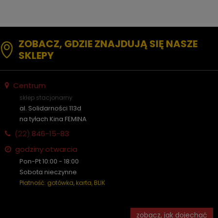
ZOBACZ, GDZIE ZNAJDUJĄ SIĘ NASZE
SKLEPY
Centrum
sklep stacjonarny
al. Solidarności 113d
na tyłach Kina FEMINA
(22)
846-15-83
godziny otwarcia
Pon-Pt 10:00 - 18:00
Sobota nieczynne
Płatność: gotówka, karta, BLIK
zobacz, jak dojechać