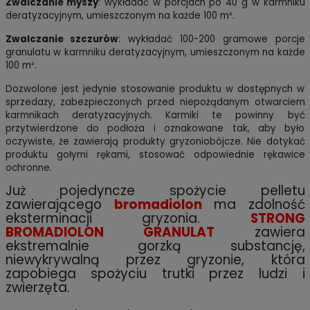
Zwalczanie myszy
: wykładać w porcjach po 40 g w karmniku
deratyzacyjnym, umieszczonym na każde 100 m².
Zwalczanie szczurów
: wykładać 100-200 gramowe porcje
granulatu w karmniku deratyzacyjnym, umieszczonym na każde
100 m².
Dozwolone jest jedynie stosowanie produktu w dostępnych w
sprzedaży, zabezpieczonych przed niepożądanym otwarciem
karmnikach deratyzacyjnych. Karmiki te powinny być
przytwierdzone do podłoża i oznakowane tak, aby było
oczywiste, że zawierają produkty gryzoniobójcze. Nie dotykać
produktu gołymi rękami, stosować odpowiednie rękawice
ochronne.
Już pojedyncze spożycie pelletu
zawierającego
bromadiolon
ma zdolność
eksterminacji gryzonia.
STRONG
BROMADIOLON GRANULAT
zawiera
ekstremalnie gorzką substancję,
niewykrywalną przez gryzonie, która
zapobiega spożyciu trutki przez ludzi i
zwierzęta.