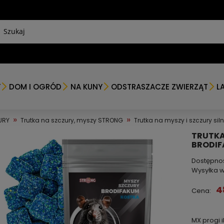
Y
DOM I OGRÓD
NA KUNY
ODSTRASZACZE ZWIERZĄT
L
»
»
URY
Trutka na szczury, myszy STRONG
Trutka na myszy i szczury si
TRUTKA
BRODIF
Dostępno
Wysyłka w
4
Cena:
MX progi 