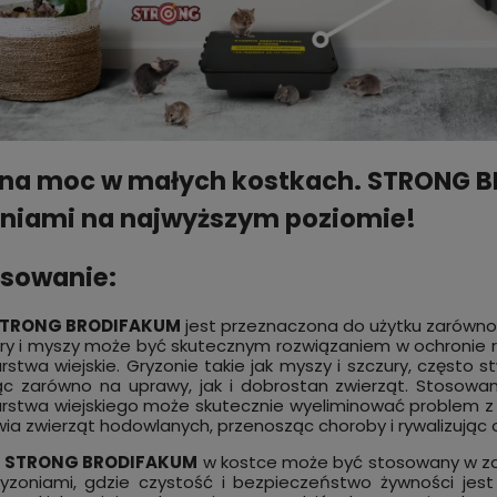
na moc w małych kostkach. STRONG B
niami na najwyższym poziomie!
sowanie:
TRONG BRODIFAKUM
jest przeznaczona do użytku zarówno 
ry i myszy może być skutecznym rozwiązaniem w ochronie ró
stwa wiejskie. Gryzonie takie jak myszy i szczury, często 
ąc zarówno na uprawy, jak i dobrostan zwierząt. Stosow
stwa wiejskiego może skutecznie wyeliminować problem z g
wia zwierząt hodowlanych, przenosząc choroby i rywalizują
t
STRONG BRODIFAKUM
w kostce może być stosowany w z
yzoniami, gdzie czystość i bezpieczeństwo żywności jes