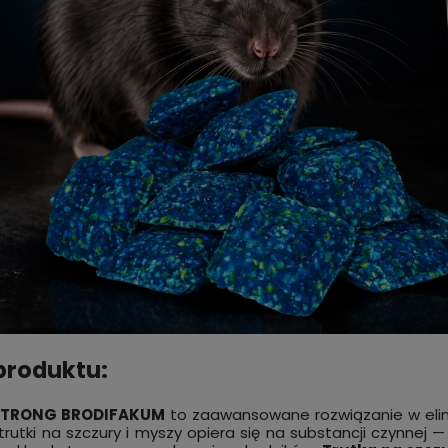
ąd do bezpiecznego
KARBID silny środek odstrasz
ia KLESZCZY KICK THE TICK
KRETY i NORNICE 1 kg
zł
39,99 zł
do koszyka
do kos
produktu:
STRONG BRODIFAKUM
to zaawansowane rozwiązanie w elimin
trutki na szczury i myszy opiera się na substancji czynnej 