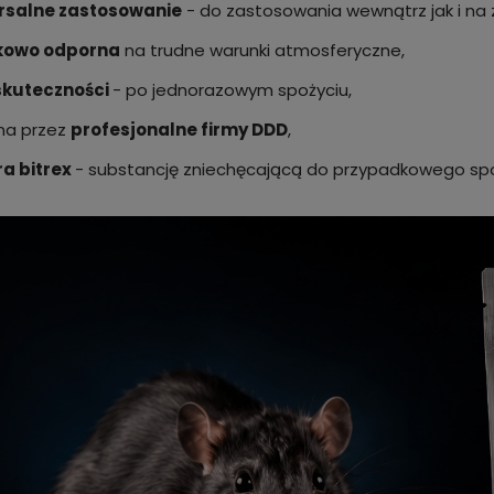
rsalne zastosowanie
- do zastosowania wewnątrz jak i na
kowo odporna
na trudne warunki atmosferyczne,
skuteczności
- po jednorazowym spożyciu,
na przez
profesjonalne firmy DDD
,
ra bitrex
- substancję zniechęcającą do przypadkowego spo