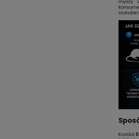
myszy w
konsumen
standard
Sposó
Kostka
S