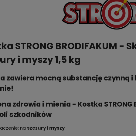
tka STRONG BRODIFAKUM - Sk
ury i myszy 1,5 kg
a zawiera mocną substancję czynną 
nie!
na zdrowia i mienia - Kostka STRONG 
oli szkodników
aczenie: na
szczury
i
myszy
,