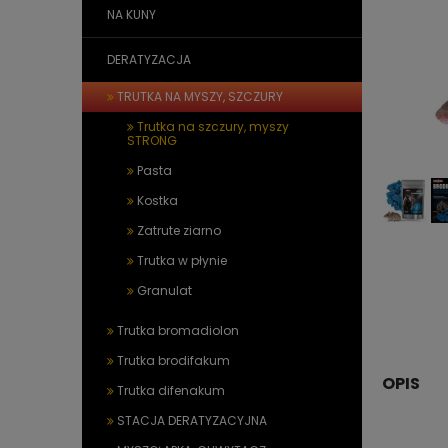
NA KUNY
DERATYZACJA
TRUTKA NA MYSZY, SZCZURY
Trutka na szczury, myszy
STRONG
Pasta
Kostka
Zatrute ziarno
Trutka w płynie
Granulat
Trutka bromadiolon
Trutka brodifakum
OPIS
Trutka difenakum
STACJA DERATYZACYJNA