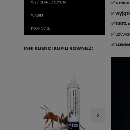
WYCOFANE Z UŻYCIA
✅ uniwe
✅ wyjąt
WABIKI
✅ 100% 
PROMOCJE
✅
używa
✅ zawie
INNI KLIENCI KUPILI RÓWNIEŻ: