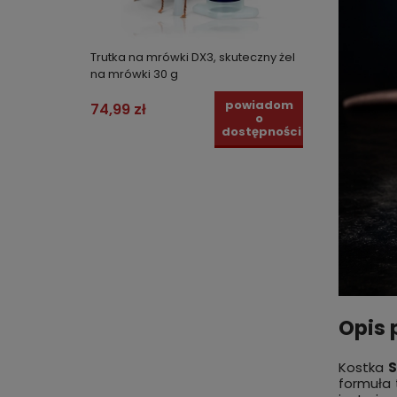
Trutka na mrówki DX3, skuteczny żel
Przyrz
na mrówki 30 g
usuwan
powiadom
74,99 zł
12,99 
o
dostępności
Opis 
Kostka
formuła 