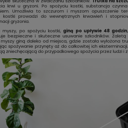
zwykle skuteczna w zwalczaniu szkodników.
Trutka na szcz
cia krwi u gryzoni. Po spożyciu kostki, substancja czynn
niem. Umożliwia to szczurom i myszom opuszczenie ter
e kostki prowadzi do wewnętrznych krwawień i stopniow
nacji gryzonia.
i myszy, po spożyciu kostki,
giną
po upływie 48 godzin
uje bezpieczne i skuteczne usuwanie szkodników. Zalet
i myszy giną daleko od miejsca, gdzie została wyłożona trut
jąc spożywanie przynęty aż do całkowitej ich eksterminac
ją zniechęcającą do przypadkowego spożycia przez ludzi i