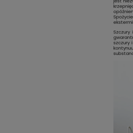
jest nie
krzepnię
opóźnie
Spożyci
ekstermi
Szczury 
gwarant
szczury 
kontynuu
substanc