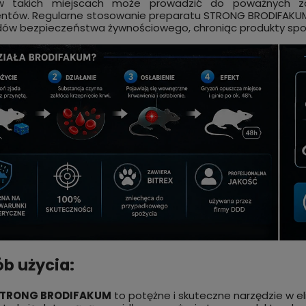
 takich miejscach może prowadzić do poważnych zag
tów. Regularne stosowanie preparatu STRONG BRODIFAKUM 
ów bezpieczeństwa żywnościowego, chroniąc produkty spo
b użycia:
TRONG BRODIFAKUM
to potężne i skuteczne narzędzie w el