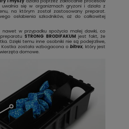
ury i myszy
działa poprzez zakłócanie procesów
a uwalnia się w organizmach gryzoni i działa z
enu, na którym został zastosowany preparat.
ego osłabienia szkodników, aż do całkowitej
, nawet w przypadku spożycia małej dawki, co
ą preparatu
STRONG BRODIFAKUM
jest fakt, że
ka. Dzięki temu inne osobniki nie są podejrzliwe,
ji. Kostka została wzbogacona o
bitrex
,
który jest
 zwierzęta domowe.