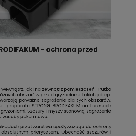
RODIFAKUM - ochrona przed
wewnątrz, jak i na zewnątrz pomieszczeń. Trutka
żnych obszarów przed gryzoniami, takich jak np.
stwarzają poważne zagrożenie dla tych obszarów,
anie preparatu STRONG BRODIFAKUM na terenach
ryzoniami. Szczury i myszy stanowią zagrożenie
c o zasoby pokarmowe.
akładach przetwórstwa spożywczego do ochrony
t absolutnym priorytetem. Obecność szczurów i