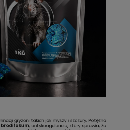
acz na
Pułapka lep na KORNIKI, SZUBAKI,
Trutka
KOŁATKI, SPUSZCZELE, TROJSZYKI
brodi
PANKO L-TRAP 5 sztuk
94,99 zł
32,99
zyka
do koszyka
acji gryzoni takich jak myszy i szczury. Potężna
—
brodifakum
, antykoagulancie, który sprawia, że