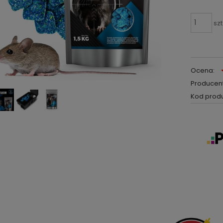
szt
Ocena:
Producent
Kod produ