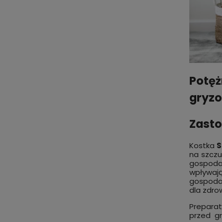
Potęż
gryzo
Zasto
Kostka
S
na szczu
gospodar
wpływaj
gospodar
dla zdro
Prepara
przed gr