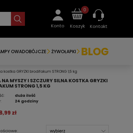
0
Konto
Koszyk
Kontakt
BLOG
AMPY OWADOBÓJCZE
ŻYWOŁAPKI
lna kostka GRYZKI brodifakum STRONG 1,5 kg
 NA MYSZY I SZCZURY SILNA KOSTKA GRYZKI
AKUM STRONG 1,5 KG
ść:
duża ilość
:
24 godziny
8,99 zł
ilościowe: