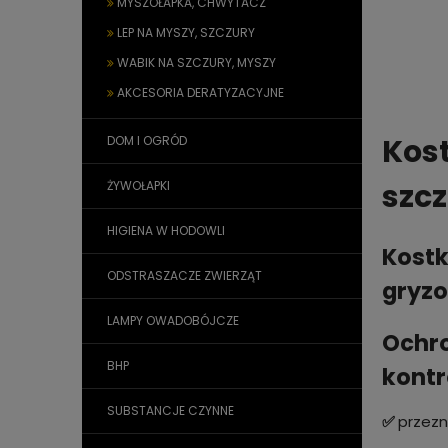
MYSZOŁAPKA, CHWYTACZ
LEP NA MYSZY, SZCZURY
WABIK NA SZCZURY, MYSZY
AKCESORIA DERATYZACYJNE
Kos
DOM I OGRÓD
szcz
ŻYWOŁAPKI
HIGIENA W HODOWLI
Kostk
ODSTRASZACZE ZWIERZĄT
gryzo
LAMPY OWADOBÓJCZE
Ochro
BHP
kontr
SUBSTANCJE CZYNNE
✅
przezn