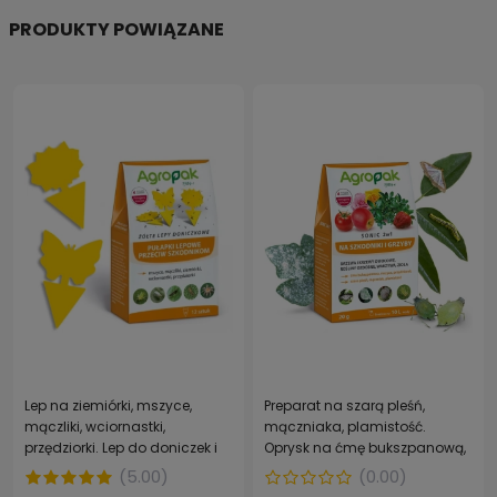
PRODUKTY POWIĄZANE
Lep na ziemiórki, mszyce,
Preparat na szarą pleśń,
mączliki, wciornastki,
mączniaka, plamistość.
przędziorki. Lep do doniczek i
Oprysk na ćmę bukszpanową,
szklarni AGROPAK 12 szt.
mszyce, przędziorka SONIC
(
5.00
)
(
0.00
)
2w1 AGROPAK 20 G