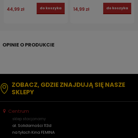
do koszyka
do koszyka
44,99 zł
14,99 zł
ZOBACZ, GDZIE ZNAJDUJĄ SIĘ NASZE
SKLEPY
Centrum
sklep stacjonarny
al. Solidarności 113d
na tyłach Kina FEMINA