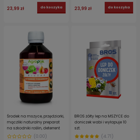
do koszyka
do koszyka
23,99 zł
23,99 zł
Środek na mszyce, przędziorki,
BROS żółty lep na MSZYCE do
mączliki naturalny preparat
doniczek wabi i wyłapuje 10
na szkodniki roślin, deterrent
szt.
pokarmowy BIOSAP AGROPAK
(
0.00
)
(
4.71
)
200 ml