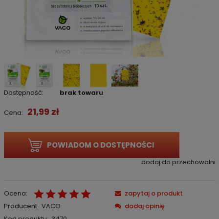
Dostępność:
brak towaru
21,99 zł
Cena:
POWIADOM O DOSTĘPNOŚCI
dodaj do przechowalni
Ocena:
zapytaj o produkt
Producent:
VACO
dodaj opinię
Kod produktu:
3470