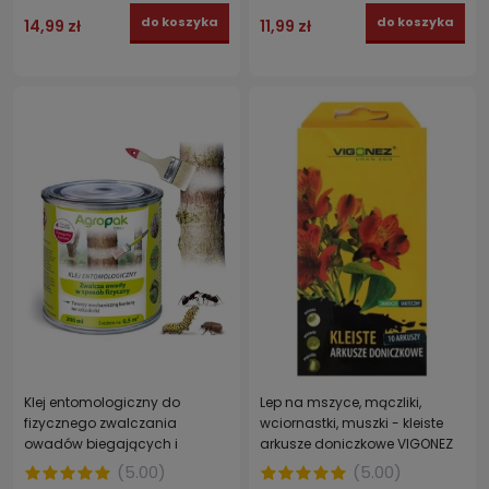
do koszyka
do koszyka
14,99 zł
11,99 zł
Klej entomologiczny do
Lep na mszyce, mączliki,
fizycznego zwalczania
wciornastki, muszki - kleiste
owadów biegających i
arkusze doniczkowe VIGONEZ
latających AGROPAK / SUMIN
10 szt.
(
5.00
)
(
5.00
)
200 ml