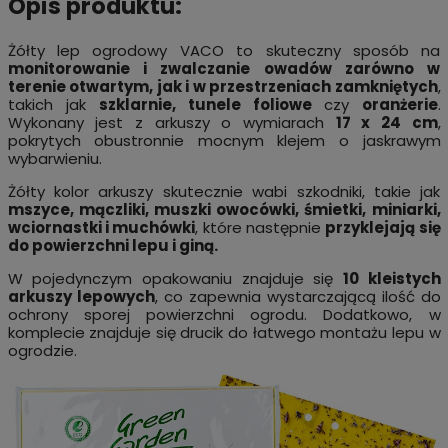
Opis produktu:
Żółty lep ogrodowy VACO to skuteczny sposób na
monitorowanie i zwalczanie owadów zarówno w
terenie otwartym, jak i w przestrzeniach zamkniętych
,
takich jak
szklarnie, tunele foliowe
czy
oranżerie
.
Wykonany jest z arkuszy o wymiarach
17 x 24 cm
,
pokrytych obustronnie mocnym klejem o jaskrawym
wybarwieniu.
Żółty kolor arkuszy skutecznie wabi szkodniki, takie jak
mszyce, mączliki, muszki owocówki, śmietki, miniarki,
wciornastki i muchówki
, które następnie
przyklejają się
do powierzchni lepu i giną.
W pojedynczym opakowaniu znajduje się
10 kleistych
arkuszy lepowych
, co zapewnia wystarczającą ilość do
ochrony sporej powierzchni ogrodu. Dodatkowo, w
komplecie znajduje się drucik do łatwego montażu lepu w
ogrodzie.