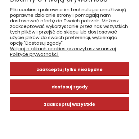
Pliki cookies i pokrewne im technologie umożliwiają
poprawne działanie strony i pomagają nam
zobacz, jak dojechać
dostosować ofertę do Twoich potrzeb. Możesz
zaakceptować wykorzystanie przez nas wszystkich
tych plików i przejść do sklepu lub dostosować
użycie plików do swoich preferencji, wybierając
opcję "Dostosuj zgody".
Więcej o plikach cookies przeczytasz w naszej
INFORMACJE
Polityce prywatności.
ZAKUPY
zaakceptuj tylko niezbędne
CENTRUM WIEDZY
dostosuj zgody
zaakceptuj wszystkie
pokaż pełną wersję strony
Sklep internetowy Shoper Premium