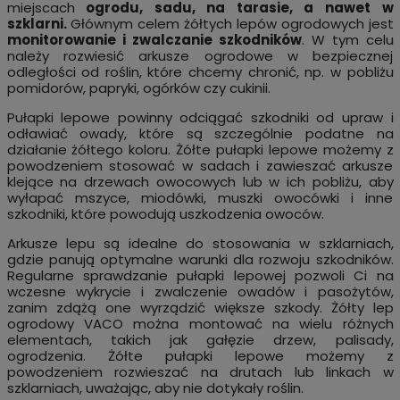
miejscach
ogrodu, sadu, na tarasie, a nawet w
szklarni.
Głównym celem żółtych lepów ogrodowych jest
monitorowanie i zwalczanie szkodników
. W tym celu
należy rozwiesić arkusze ogrodowe w bezpiecznej
odległości od roślin, które chcemy chronić, np. w pobliżu
pomidorów, papryki, ogórków czy cukinii.
Pułapki lepowe powinny odciągać szkodniki od upraw i
odławiać owady, które są szczególnie podatne na
działanie żółtego koloru. Żółte pułapki lepowe możemy z
powodzeniem stosować w sadach i zawieszać arkusze
klejące na drzewach owocowych lub w ich pobliżu, aby
wyłapać mszyce, miodówki, muszki owocówki i inne
szkodniki, które powodują uszkodzenia owoców.
Arkusze lepu są idealne do stosowania w szklarniach,
gdzie panują optymalne warunki dla rozwoju szkodników.
Regularne sprawdzanie pułapki lepowej pozwoli Ci na
wczesne wykrycie i zwalczenie owadów i pasożytów,
zanim zdążą one wyrządzić większe szkody. Żółty lep
ogrodowy VACO można montować na wielu różnych
elementach, takich jak gałęzie drzew, palisady,
ogrodzenia. Żółte pułapki lepowe możemy z
powodzeniem rozwieszać na drutach lub linkach w
szklarniach, uważając, aby nie dotykały roślin.