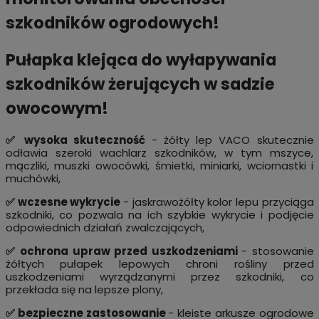
szkodników ogrodowych!
Pułapka klejąca do wyłapywania
szkodników żerujących w sadzie
owocowym!
✅ wysoka skuteczność
- żółty lep VACO skutecznie
odławia szeroki wachlarz szkodników, w tym mszyce,
mączliki, muszki owocówki, śmietki, miniarki, wciornastki i
muchówki,
✅ wczesne wykrycie
- jaskrawożółty kolor lepu przyciąga
szkodniki, co pozwala na ich szybkie wykrycie i podjęcie
odpowiednich działań zwalczających,
✅ ochrona upraw przed uszkodzeniami
- stosowanie
żółtych pułapek lepowych chroni rośliny przed
uszkodzeniami wyrządzanymi przez szkodniki, co
przekłada się na lepsze plony,
✅ bezpieczne zastosowanie
- kleiste arkusze ogrodowe