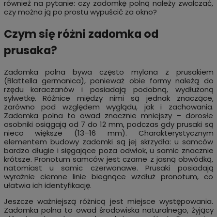
również na pytanie: czy zadomkę polną należy zwalczać,
czy można ją po prostu wypuścić za okno?
Czym się różni zadomka od
prusaka?
Zadomka polna bywa często mylona z prusakiem
(Blattella germanica), ponieważ obie formy należą do
rzędu karaczanów i posiadają podobną, wydłużoną
sylwetkę. Różnice między nimi są jednak znaczące,
zarówno pod względem wyglądu, jak i zachowania.
Zadomka polna to owad znacznie mniejszy – dorosłe
osobniki osiągają od 7 do 12 mm, podczas gdy prusaki są
nieco większe (13–16 mm). Charakterystycznym
elementem budowy zadomki są jej skrzydła: u samców
bardzo długie i sięgające poza odwłok, u samic znacznie
krótsze. Pronotum samców jest czarne z jasną obwódką,
natomiast u samic czerwonawe. Prusaki posiadają
wyraźnie ciemne linie biegnące wzdłuż pronotum, co
ułatwia ich identyfikację.
Jeszcze ważniejszą różnicą jest miejsce występowania.
Zadomka polna to owad środowiska naturalnego, żyjący