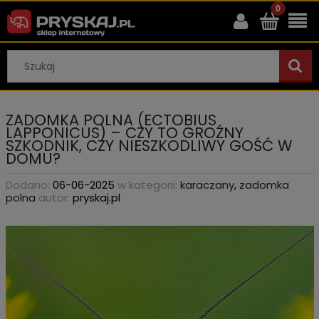
ZADOMKA POLNA (ECTOBIUS
LAPPONICUS) – CZY TO GROŹNY
SZKODNIK, CZY NIESZKODLIWY GOŚĆ W
DOMU?
Dodano:
06-06-2025
w kategorii:
karaczany
,
zadomka
polna
autor:
pryskaj.pl