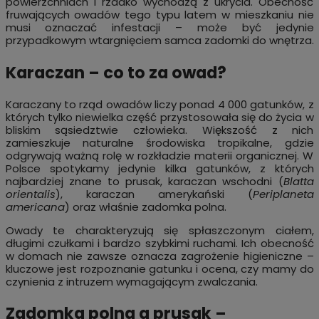
powierzchniach i rzadko wychodzą z ukrycia. Obecność
fruwających owadów tego typu latem w mieszkaniu nie
musi oznaczać infestacji – może być jedynie
przypadkowym wtargnięciem samca zadomki do wnętrza.
Karaczan – co to za owad?
Karaczany to rząd owadów liczy ponad 4 000 gatunków, z
których tylko niewielka część przystosowała się do życia w
bliskim sąsiedztwie człowieka. Większość z nich
zamieszkuje naturalne środowiska tropikalne, gdzie
odgrywają ważną rolę w rozkładzie materii organicznej. W
Polsce spotykamy jedynie kilka gatunków, z których
najbardziej znane to prusak, karaczan wschodni (
Blatta
orientalis
), karaczan amerykański (
Periplaneta
americana
) oraz właśnie zadomka polna.
Owady te charakteryzują się spłaszczonym ciałem,
długimi czułkami i bardzo szybkimi ruchami. Ich obecność
w domach nie zawsze oznacza zagrożenie higieniczne –
kluczowe jest rozpoznanie gatunku i ocena, czy mamy do
czynienia z intruzem wymagającym zwalczania.
Zadomka polna a prusak –