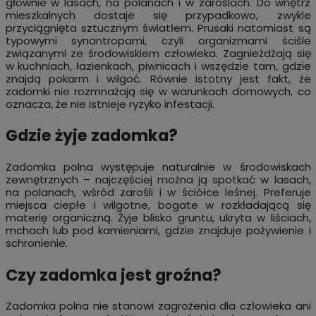
głównie w lasach, na polanach i w zaroślach. Do wnętrz
mieszkalnych dostaje się przypadkowo, zwykle
przyciągnięta sztucznym światłem. Prusaki natomiast są
typowymi synantropami, czyli organizmami ściśle
związanymi ze środowiskiem człowieka. Zagnieżdżają się
w kuchniach, łazienkach, piwnicach i wszędzie tam, gdzie
znajdą pokarm i wilgoć. Równie istotny jest fakt, że
zadomki nie rozmnażają się w warunkach domowych, co
oznacza, że nie istnieje ryzyko infestacji.
Gdzie żyje zadomka?
Zadomka polna występuje naturalnie w środowiskach
zewnętrznych – najczęściej można ją spotkać w lasach,
na polanach, wśród zarośli i w ściółce leśnej. Preferuje
miejsca ciepłe i wilgotne, bogate w rozkładającą się
materię organiczną. Żyje blisko gruntu, ukryta w liściach,
mchach lub pod kamieniami, gdzie znajduje pożywienie i
schronienie.
Czy zadomka jest groźna?
Zadomka polna nie stanowi zagrożenia dla człowieka ani