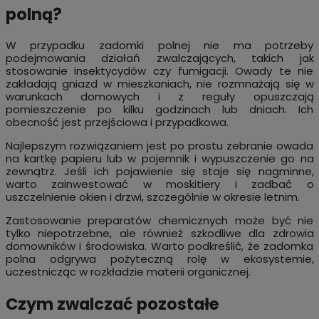
polną?
W przypadku zadomki polnej nie ma potrzeby
podejmowania działań zwalczających, takich jak
stosowanie insektycydów czy fumigacji. Owady te nie
zakładają gniazd w mieszkaniach, nie rozmnażają się w
warunkach domowych i z reguły opuszczają
pomieszczenie po kilku godzinach lub dniach. Ich
obecność jest przejściowa i przypadkowa.
Najlepszym rozwiązaniem jest po prostu zebranie owada
na kartkę papieru lub w pojemnik i wypuszczenie go na
zewnątrz. Jeśli ich pojawienie się staje się nagminne,
warto zainwestować w moskitiery i zadbać o
uszczelnienie okien i drzwi, szczególnie w okresie letnim.
Zastosowanie preparatów chemicznych może być nie
tylko niepotrzebne, ale również szkodliwe dla zdrowia
domowników i środowiska. Warto podkreślić, że zadomka
polna odgrywa pożyteczną rolę w ekosystemie,
uczestnicząc w rozkładzie materii organicznej.
Czym zwalczać pozostałe