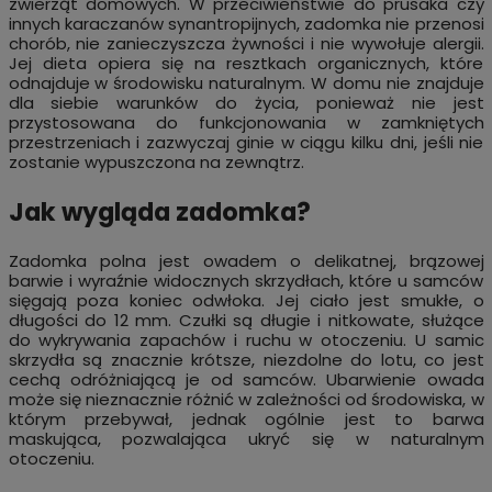
zwierząt domowych. W przeciwieństwie do prusaka czy
innych karaczanów synantropijnych, zadomka nie przenosi
chorób, nie zanieczyszcza żywności i nie wywołuje alergii.
Jej dieta opiera się na resztkach organicznych, które
odnajduje w środowisku naturalnym. W domu nie znajduje
dla siebie warunków do życia, ponieważ nie jest
przystosowana do funkcjonowania w zamkniętych
przestrzeniach i zazwyczaj ginie w ciągu kilku dni, jeśli nie
zostanie wypuszczona na zewnątrz.
Jak wygląda zadomka?
Zadomka polna jest owadem o delikatnej, brązowej
barwie i wyraźnie widocznych skrzydłach, które u samców
sięgają poza koniec odwłoka. Jej ciało jest smukłe, o
długości do 12 mm. Czułki są długie i nitkowate, służące
do wykrywania zapachów i ruchu w otoczeniu. U samic
skrzydła są znacznie krótsze, niezdolne do lotu, co jest
cechą odróżniającą je od samców. Ubarwienie owada
może się nieznacznie różnić w zależności od środowiska, w
którym przebywał, jednak ogólnie jest to barwa
maskująca, pozwalająca ukryć się w naturalnym
otoczeniu.