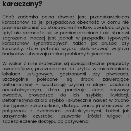
karaczany?
Choć zadomka polna również jest przedstawicielem
karaczanów, to jej przypadkowa obecność w domu nie
powinna skłaniać do stosowania środków owadobójczych,
gdyż nie rozmnaża się w pomieszczeniach i nie stanowi
zagrożenia. Inaczej jest jednak w przypadku typowych
karaczanów synantropijnych, takich jak prusaki czy
karaluchy, które potrafią szybko skolonizować wnętrza
budynków i stwarzają realne problemy higieniczne.
W walce z nimi skuteczne są specjalistyczne preparaty
owadobójcze, przeznaczone do użytku w mieszkaniach,
lokalach usługowych, gastronomii czy piwnicach.
Szczególnie polecane są środki zawierające
deltametrynę – substancję czynną o silnym działaniu
neurotoksycznym, która paraliżuje układ nerwowy
owadów, prowadząc do ich szybkiej likwidacji.
Deltametryna działa szybko i skutecznie nawet w trudno
dostępnych zakamarkach, dlatego warto ją stosować w
połączeniu z działaniami profilaktycznymi, takimi jak
utrzymanie czystości, usuwanie źródeł wilgoci i
zabezpieczenie dostępu do pożywienia.