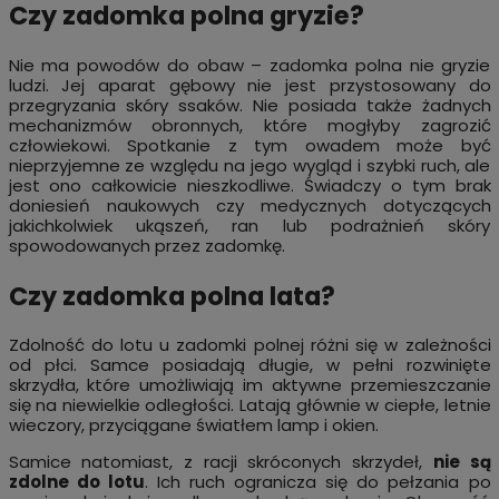
Czy zadomka polna gryzie?
Nie ma powodów do obaw – zadomka polna nie gryzie
ludzi. Jej aparat gębowy nie jest przystosowany do
przegryzania skóry ssaków. Nie posiada także żadnych
mechanizmów obronnych, które mogłyby zagrozić
człowiekowi. Spotkanie z tym owadem może być
nieprzyjemne ze względu na jego wygląd i szybki ruch, ale
jest ono całkowicie nieszkodliwe. Świadczy o tym brak
doniesień naukowych czy medycznych dotyczących
jakichkolwiek ukąszeń, ran lub podrażnień skóry
spowodowanych przez zadomkę.
Czy zadomka polna lata?
Zdolność do lotu u zadomki polnej różni się w zależności
od płci. Samce posiadają długie, w pełni rozwinięte
skrzydła, które umożliwiają im aktywne przemieszczanie
się na niewielkie odległości. Latają głównie w ciepłe, letnie
wieczory, przyciągane światłem lamp i okien.
Samice natomiast, z racji skróconych skrzydeł,
nie są
zdolne do lotu
. Ich ruch ogranicza się do pełzania po