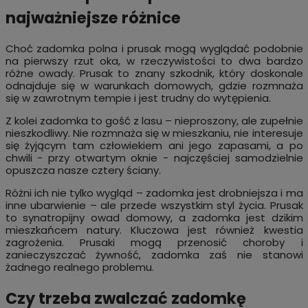
najważniejsze różnice
Choć zadomka polna i prusak mogą wyglądać podobnie
na pierwszy rzut oka, w rzeczywistości to dwa bardzo
różne owady. Prusak to znany szkodnik, który doskonale
odnajduje się w warunkach domowych, gdzie rozmnaża
się w zawrotnym tempie i jest trudny do wytępienia.
Z kolei zadomka to gość z lasu – nieproszony, ale zupełnie
nieszkodliwy. Nie rozmnaża się w mieszkaniu, nie interesuje
się żyjącym tam człowiekiem ani jego zapasami, a po
chwili - przy otwartym oknie - najczęściej samodzielnie
opuszcza nasze cztery ściany.
Różni ich nie tylko wygląd – zadomka jest drobniejsza i ma
inne ubarwienie – ale przede wszystkim styl życia. Prusak
to synatropijny owad domowy, a zadomka jest dzikim
mieszkańcem natury. Kluczowa jest również kwestia
zagrożenia. Prusaki mogą przenosić choroby i
zanieczyszczać żywność, zadomka zaś nie stanowi
żadnego realnego problemu.
Czy trzeba zwalczać zadomkę