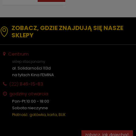
ZOBACZ, GDZIE ZNAJDUJĄ SIĘ NASZE
SKLEPY
Centrum
sklep stacjonarny
al. Solidarności 113d
na tyłach Kina FEMINA
(22)
846-15-83
godziny otwarcia
Pon-Pt 10:00 - 18:00
Sobota nieczynne
Płatność: gotówka, karta, BLIK
zobacz, jak dojechać