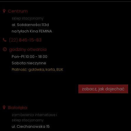
Centrum
sklep stacjonarny
al. Solidarności 113d
na tyłach Kina FEMINA
(22)
846-15-83
godziny otwarcia
Pon-Pt 10:00 - 18:00
Sobota nieczynne
Płatność: gotówka, karta, BLIK
zobacz, jak dojechać
Białołęka
zamówienia internetowe i
sklep stacjonarny
ul. Ciechanowska 15