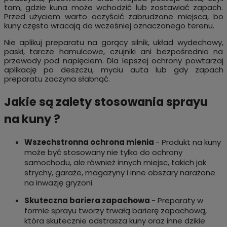
tam, gdzie kuna może wchodzić lub zostawiać zapach.
Przed użyciem warto oczyścić zabrudzone miejsca, bo
kuny często wracają do wcześniej oznaczonego terenu.
Nie aplikuj preparatu na gorący silnik, układ wydechowy,
paski, tarcze hamulcowe, czujniki ani bezpośrednio na
przewody pod napięciem. Dla lepszej ochrony powtarzaj
aplikację po deszczu, myciu auta lub gdy zapach
preparatu zaczyna słabnąć.
Jakie są zalety stosowania sprayu
na kuny ?
Wszechstronna ochrona mienia
- Produkt na kuny
może być stosowany nie tylko do ochrony
samochodu, ale również innych miejsc, takich jak
strychy, garaże, magazyny i inne obszary narażone
na inwazję gryzoni.
Skuteczna bariera zapachowa
- Preparaty w
formie sprayu tworzy trwałą barierę zapachową,
która skutecznie odstrasza kuny oraz inne dzikie