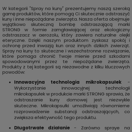
W kategorii "Spray na kuny" prezentujemy naszą szeroką
gamę produktów, które pomogą Ci skutecznie odstraszyć
kuny i inne niepożądane zwierzęta. Nasza oferta obejmuje
wyjątkowo skuteczną bombę odstraszającą marki
STRONG w formie zamgławiającej oraz ekologiczny
odstraszacz w aerozolu, który zawiera naturalne olejki
eteryczne. Dzięki naszym produktom zyskasz spokój i
ochronę przed inwazją kun oraz innych dzikich zwierząt.
Spray na kuny to skuteczne i wszechstronne rozwiązanie,
które pomaga chronić Twoje mienie przed szkodami
spowodowanymi przez te niepożądane zwierzęta.
Produkty z tej kategorii są niezawodne z kilku kluczowych
powodów:
Innowacyjna technologia mikrokapsułek
-
Wykorzystanie innowacyjnej technologii
mikrokapsułek w produkcie marki STRONG sprawia, że
odstraszanie kuny domowej jest niezwykle
skuteczne. Mikrokapsułki umożliwiają równomierne
rozprowadzenie substancji odstraszających, co
zwiększa efektywność tego produktu.
Długotrwałe działanie
- Zarówno spraye na