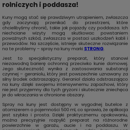
rolniczych i poddasza!
Kuny mogą stać się prawdziwym utrapieniem, zwłaszcza
gdy zaczynają przenikać do przestrzeni, które
chcielibyśmy chronić, takie jak pojazdy czy poddasza. Ich
niechciane wizyty mogą skutkowac powstaniem
poważnych szkód, zwłaszcza w postaci uszkodzeń kabli i
przewodów. Na szczęście, istnieje skuteczne rozwiązanie
na te problemy – spray na kuny marki
STRONG
.
Jest to specjalistyczny preparat, który stanowi
niezawodną barierę ochronną przeciwko kunie domowej.
Jego skuteczność wynika z zastosowania substancji
czynnej – geraniolu, który jest powszechnie uznawany za
silny środek odstraszający. Geraniol działa odstraszająco
na kuny dzięki swojemu intensywnemu zapachowi, który
nie jest przyjemny dla tych gryzoni i skutecznie zniechęca
je do wkraczania w chronione obszary.
Spray na kuny jest dostępny w wygodnej butelce z
atomizerem o pojemności 500 ml, co sprawia, że aplikacja
jest szybka i prosta. Dzięki praktycznemu opakowaniu,
można precyzyjnie rozpylić preparat na różnorodne
powierzchnie w garażu, aucie i na poddaszu. W