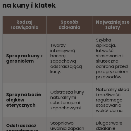
na kuny i klatek
Rodzaj
Sposób
Najważniejsze
rozwiązania
działania
zalety
Szybka
Tworzy
aplikacja,
intensywną
łatwość
Spray na kuny z
barierę
stosowania i
geraniolem
zapachową
skuteczna
odstraszającą
ochrona przed
kuny.
przegryzaniem
przewodów.
Naturalny skład
Odstrasza kuny
Spray na bazie
i możliwość
naturalnymi
olejków
regularnego
substancjami
eterycznych
stosowania
zapachowymi.
wokół domu.
Stopniowo
Długotrwałe
Odstraszacz
uwalnia zapach
działanie
zapachowy w