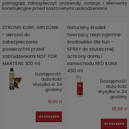
pomagają zabezpieczyć przewody, izolacje i elementy
konstrukcyjne przed kosztownymi uszkodzeniami.
STRONG KUNY, GRYZONIE
Naturalny środek
- aerozol do
tworzący nieprzyjemne
zabezpieczania
środowisko dla kun -
powierzchni przed
SPRAY do skutecznej
zabrudzeniami NOT FOR
ochrony domu i
MARTENS 300 ml
samochodu RED KUNA
450 ml
Dostępność:
duża ilość
Dostępność:
Wysyłka w:
24
duża ilość
godziny
Wysyłka w:
24
godziny
19,99 zł
65,99 zł
do koszyka
do koszyka