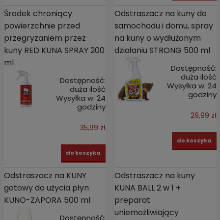
Środek chroniący
Odstraszacz na kuny do
powierzchnie przed
samochodu i domu, spray
przegryzaniem przez
na kuny o wydłużonym
kuny RED KUNA SPRAY 200
działaniu STRONG 500 ml
ml
Dostępność:
duża ilość
Dostępność:
Wysyłka w:
24
duża ilość
godziny
Wysyłka w:
24
godziny
29,99 zł
35,99 zł
do koszyka
do koszyka
Odstraszacz na KUNY
Odstraszacz na kuny
gotowy do użycia płyn
KUNA BALL 2 w 1 +
KUNO-ZAPORA 500 ml
preparat
uniemożliwiający
Dostępność: