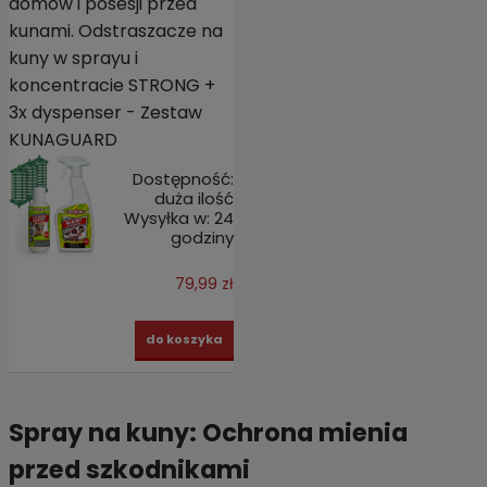
domów i posesji przed
kunami. Odstraszacze na
kuny w sprayu i
koncentracie STRONG +
3x dyspenser - Zestaw
KUNAGUARD
Dostępność:
duża ilość
Wysyłka w:
24
godziny
79,99 zł
do koszyka
Spray na kuny: Ochrona mienia
przed szkodnikami