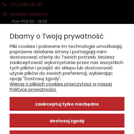
(22)
846-15-83
godziny otwarcia
Pon-Pt 8:30 - 18:00
Sobota nieczynne
Dbamy o Twoją prywatność
Płatność: gotówka, karta, BLIK
Pliki cookies i pokrewne im technologie umożliwiają
poprawne działanie strony i pomagają nam
zobacz, jak dojechać
dostosować ofertę do Twoich potrzeb. Możesz
zaakceptować wykorzystanie przez nas wszystkich
tych plików i przejść do sklepu lub dostosować
użycie plików do swoich preferencji, wybierając
opcję "Dostosuj zgody".
Więcej o plikach cookies przeczytasz w naszej
INFORMACJE
Polityce prywatności.
ZAKUPY
zaakceptuj tylko niezbędne
CENTRUM WIEDZY
dostosuj zgody