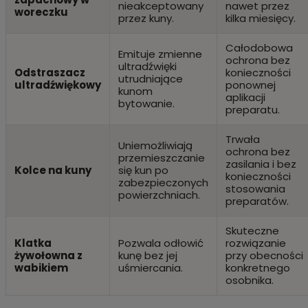
nieakceptowany
nawet przez
woreczku
przez kuny.
kilka miesięcy.
Całodobowa
Emituje zmienne
ochrona bez
ultradźwięki
Odstraszacz
konieczności
utrudniające
ultradźwiękowy
ponownej
kunom
aplikacji
bytowanie.
preparatu.
Trwała
Uniemożliwiają
ochrona bez
przemieszczanie
zasilania i bez
Kolce na kuny
się kun po
konieczności
zabezpieczonych
stosowania
powierzchniach.
preparatów.
Skuteczne
Klatka
Pozwala odłowić
rozwiązanie
żywołowna z
kunę bez jej
przy obecności
wabikiem
uśmiercania.
konkretnego
osobnika.