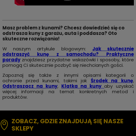
Masz problem z kunami? Chcesz dowiedzieć się co
odstrasza kuny z garażu, auta i poddasza? Oto
skuteczne rozwiązania!
W naszym artykule blogowym:
Jak skutecznie
odstraszyć kunę z samochodu? Praktyczne
porady
znajdziesz przydatne wskazówki i sposoby, które
pomogą Ci skutecznie pozbyć się niechcianych gości.
Zapoznaj się także z innymi opisami kategorii o
ochronie przed kunami, takimi jak
Środek na kunę
,
Odstraszacz na kuny
,
Klatka na kuny
aby uzyskać
więcej informacji na temat konkretnych metod i
produktów.
ZOBACZ, GDZIE ZNAJDUJĄ SIĘ NASZE
SKLEPY