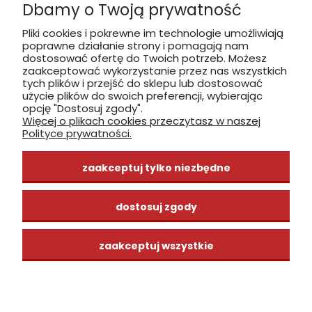
Dbamy o Twoją prywatność
Płatność: gotówka, karta, BLIK
Pliki cookies i pokrewne im technologie umożliwiają
poprawne działanie strony i pomagają nam
zobacz, jak dojechać
dostosować ofertę do Twoich potrzeb. Możesz
zaakceptować wykorzystanie przez nas wszystkich
tych plików i przejść do sklepu lub dostosować
użycie plików do swoich preferencji, wybierając
opcję "Dostosuj zgody".
Więcej o plikach cookies przeczytasz w naszej
INFORMACJE
Polityce prywatności.
ZAKUPY
zaakceptuj tylko niezbędne
CENTRUM WIEDZY
dostosuj zgody
zaakceptuj wszystkie
pokaż pełną wersję strony