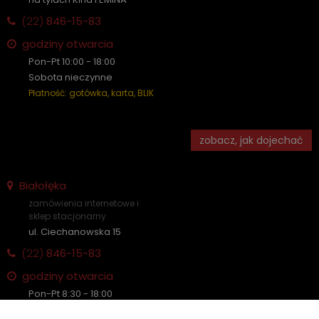
(22)
846-15-83
godziny otwarcia
Pon-Pt 10:00 - 18:00
Sobota nieczynne
Płatność: gotówka, karta, BLIK
zobacz, jak dojechać
Białołęka
zamówienia internetowe i
sklep stacjonarny
ul. Ciechanowska 15
(22)
846-15-83
godziny otwarcia
Pon-Pt 8:30 - 18:00
Sobota nieczynne