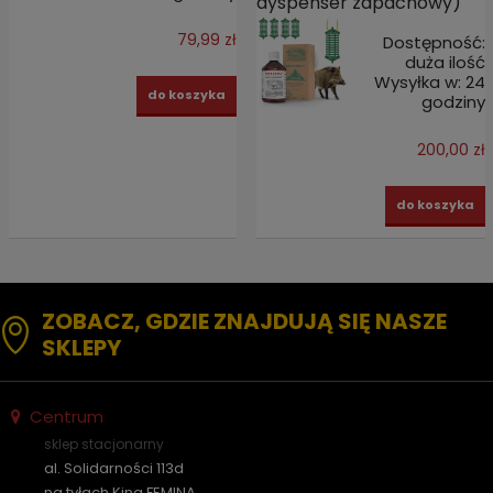
dyspenser zapachowy)
79,99 zł
Dostępność:
duża ilość
Wysyłka w:
24
do koszyka
godziny
200,00 zł
do koszyka
ZOBACZ, GDZIE ZNAJDUJĄ SIĘ NASZE
SKLEPY
Centrum
sklep stacjonarny
al. Solidarności 113d
na tyłach Kina FEMINA