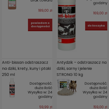
brak towaru
godziny
189,00 zł
169,00 zł
powiadom o
do koszyka
dostępności
Anti-bissan odstraszacz
Antydzik – odstraszacz na
na dziki, krety, kuny i ptaki
dziki, sarny i jelenie
250 ml
STRONG 10 kg
Dostępność:
Dostępność:
duża ilość
duża ilość
Wysyłka w:
24
Wysyłka w:
24
godziny
godziny
59,99 zł
159,00 zł