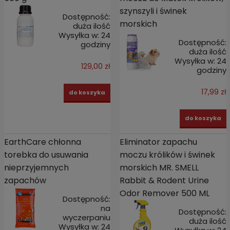
szynszyli i świnek
Dostępność:
morskich
duża ilość
Wysyłka w:
24
Dostępność:
godziny
duża ilość
Wysyłka w:
24
129,00 zł
godziny
17,99 zł
do koszyka
do koszyka
EarthCare chłonna
Eliminator zapachu
torebka do usuwania
moczu królików i świnek
nieprzyjemnych
morskich MR. SMELL
zapachów
Rabbit & Rodent Urine
Odor Remover 500 ML
Dostępność:
na
Dostępność:
wyczerpaniu
duża ilość
Wysyłka w:
24