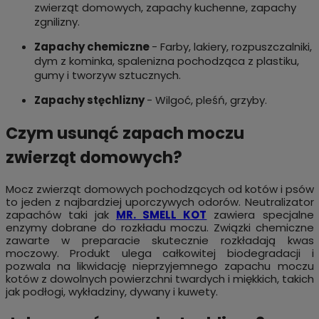
zwierząt domowych, zapachy kuchenne, zapachy
zgnilizny.
Zapachy chemiczne
- Farby, lakiery, rozpuszczalniki,
dym z kominka, spalenizna pochodząca z plastiku,
gumy i tworzyw sztucznych.
Zapachy stęchlizny
- Wilgoć, pleśń, grzyby.
Czym usunąć zapach moczu
zwierząt domowych?
Mocz zwierząt domowych pochodzących od kotów i psów
to jeden z najbardziej uporczywych odorów. Neutralizator
zapachów taki jak
MR. SMELL KOT
zawiera specjalne
enzymy dobrane do rozkładu moczu. Związki chemiczne
zawarte w preparacie skutecznie rozkładają kwas
moczowy. Produkt ulega całkowitej biodegradacji i
pozwala na likwidację nieprzyjemnego zapachu moczu
kotów z dowolnych powierzchni twardych i miękkich, takich
jak podłogi, wykładziny, dywany i kuwety.