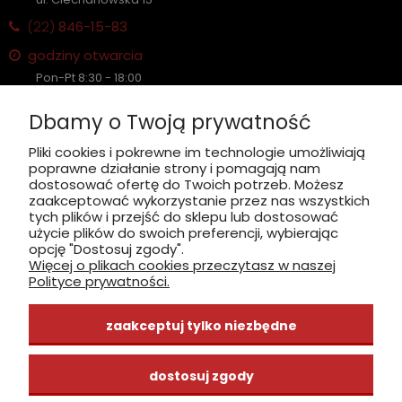
(22)
846-15-83
godziny otwarcia
Pon-Pt 8:30 - 18:00
Sobota nieczynne
Dbamy o Twoją prywatność
Płatność: gotówka, karta, BLIK
Pliki cookies i pokrewne im technologie umożliwiają
poprawne działanie strony i pomagają nam
zobacz, jak dojechać
dostosować ofertę do Twoich potrzeb. Możesz
zaakceptować wykorzystanie przez nas wszystkich
tych plików i przejść do sklepu lub dostosować
użycie plików do swoich preferencji, wybierając
opcję "Dostosuj zgody".
Więcej o plikach cookies przeczytasz w naszej
INFORMACJE
Polityce prywatności.
ZAKUPY
zaakceptuj tylko niezbędne
CENTRUM WIEDZY
dostosuj zgody