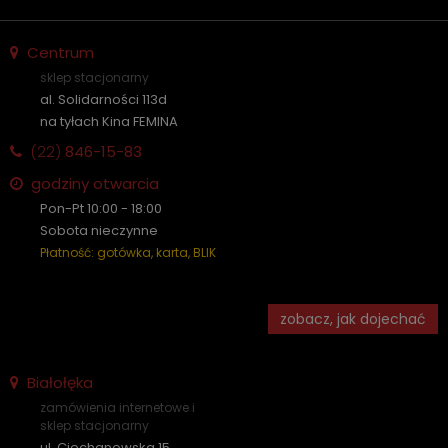
Centrum
sklep stacjonarny
al. Solidarności 113d
na tyłach Kina FEMINA
(22)
846-15-83
godziny otwarcia
Pon-Pt 10:00 - 18:00
Sobota nieczynne
Płatność: gotówka, karta, BLIK
zobacz, jak dojechać
Białołęka
zamówienia internetowe i
sklep stacjonarny
ul. Ciechanowska 15