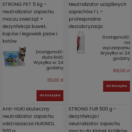
STRONG PET 5 kg –
Neutralizator uciążliwych
neutralizator zapachu
zapachów 1 L –
moczu zwierząt +
profesjonalna
dezynfekcja kuwet,
dezodoryzacja
kojców i legowisk psów i
Dostępność:
kotów
na
wyczerpaniu
Dostępność:
Wysyłka w:
24
duża ilość
godziny
Wysyłka w:
24
godziny
199,00 zł
69,00 zł
do koszyka
do koszyka
Anti-HUKI skuteczny
STRONG FUR 500 g –
neutralizator zapachu
dezynfekcja i
odstraszacza HUKINOL
neutralizator zapachu
500 g
moczu do klatek królików,