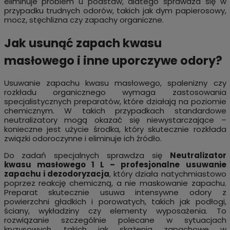
eliminuje problem u podstaw, dlatego sprawdza się w
przypadku trudnych odorów, takich jak dym papierosowy,
mocz, stęchlizna czy zapachy organiczne.
Jak usunąć zapach kwasu
masłowego i inne uporczywe odory?
Usuwanie zapachu kwasu masłowego, spalenizny czy
rozkładu organicznego wymaga zastosowania
specjalistycznych preparatów, które działają na poziomie
chemicznym. W takich przypadkach standardowe
neutralizatory mogą okazać się niewystarczające –
konieczne jest użycie środka, który skutecznie rozkłada
związki odoroczynne i eliminuje ich źródło.
Do zadań specjalnych sprawdza się
Neutralizator
kwasu masłowego 1 L – profesjonalne usuwanie
zapachu i dezodoryzacja
, który działa natychmiastowo
poprzez reakcję chemiczną, a nie maskowanie zapachu.
Preparat skutecznie usuwa intensywne odory z
powierzchni gładkich i porowatych, takich jak podłogi,
ściany, wykładziny czy elementy wyposażenia. To
rozwiązanie szczególnie polecane w sytuacjach
kryzysowych, takich jak skażenia zapachowe w