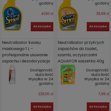
godziny
godziny
41,50 zł
39,99 zł
do koszyka
do koszyka
Neutralizator kwasu
Neutralizator przykrych
masłowego 1 L –
zapachów do toalet,
profesjonalne usuwanie
szamb, oczyszczalni
zapachu i dezodoryzacja
AQUAFOR saszetka 40g
Dostępność:
Dostępność:
duża ilość
duża ilość
Wysyłka w:
24
Wysyłka w:
24
godziny
godziny
229,00 zł
7,99 zł
do koszyka
do koszyka