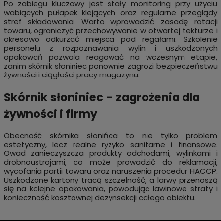
Po zabiegu kluczowy jest stały monitoring przy użyciu
wabiących pułapek klejących oraz regularne przeglądy
stref składowania. Warto wprowadzić zasadę rotacji
towaru, ograniczyć przechowywanie w otwartej tekturze i
okresowo odkurzać miejsca pod regałami. Szkolenie
personelu z rozpoznawania wylin i uszkodzonych
opakowań pozwala reagować na wczesnym etapie,
zanim skórnik słoniniec ponownie zagrozi bezpieczeństwu
żywności i ciągłości pracy magazynu.
Skórnik słoniniec – zagrożenia dla
żywności i firmy
Obecność skórnika słonińca to nie tylko problem
estetyczny, lecz realne ryzyko sanitarne i finansowe.
Owad zanieczyszcza produkty odchodami, wylinkami i
drobnoustrojami, co może prowadzić do reklamacji,
wycofania partii towaru oraz naruszenia procedur HACCP.
Uszkodzone kartony tracą szczelność, a larwy przenoszą
się na kolejne opakowania, powodując lawinowe straty i
konieczność kosztownej dezynsekcji całego obiektu.