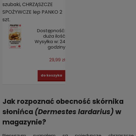
szubaki, CHRZĄSZCZE
SPOŻYWCZE lep PANKO 2
szt.
Dostępność:
duża ilość
Wysyłka w:
24
godziny
29,99 zł
do koszyka
Jak rozpoznać obecność skórnika
słonińca
(
Dermestes lardarius)
w
magazynie?
Pierwszym sygnałem są pojedyncze chrząszcze