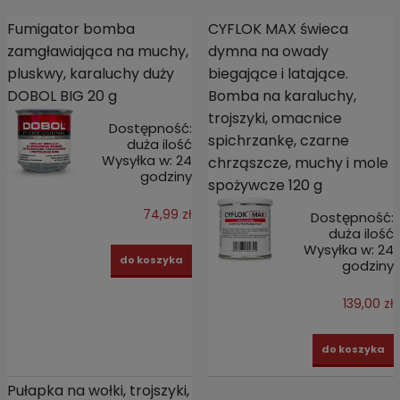
Fumigator bomba
CYFLOK MAX świeca
zamgławiająca na muchy,
dymna na owady
pluskwy, karaluchy duży
biegające i latające.
DOBOL BIG 20 g
Bomba na karaluchy,
trojszyki, omacnice
Dostępność:
spichrzankę, czarne
duża ilość
Wysyłka w:
24
chrząszcze, muchy i mole
godziny
spożywcze 120 g
74,99 zł
Dostępność:
duża ilość
Wysyłka w:
24
do koszyka
godziny
139,00 zł
do koszyka
Pułapka na wołki, trojszyki,