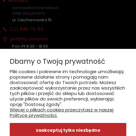
Białołęka
zamówienia internetowe i
sklep stacjonarny
ul. Ciechanowska 15
(22)
846-15-83
godziny otwarcia
Pon-Pt 8:30 - 18:00
Sobota nieczynne
Dbamy o Twoją prywatność
Płatność: gotówka, karta, BLIK
Pliki cookies i pokrewne im technologie umożliwiają
poprawne działanie strony i pomagają nam
zobacz, jak dojechać
dostosować ofertę do Twoich potrzeb. Możesz
zaakceptować wykorzystanie przez nas wszystkich
tych plików i przejść do sklepu lub dostosować
użycie plików do swoich preferencji, wybierając
opcję "Dostosuj zgody".
Więcej o plikach cookies przeczytasz w naszej
INFORMACJE
Polityce prywatności.
ZAKUPY
zaakceptuj tylko niezbędne