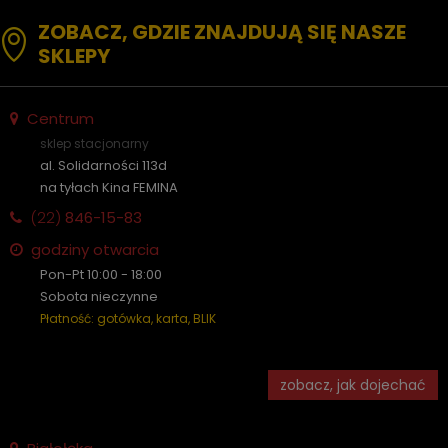
ZOBACZ, GDZIE ZNAJDUJĄ SIĘ NASZE
SKLEPY
Centrum
sklep stacjonarny
al. Solidarności 113d
na tyłach Kina FEMINA
(22)
846-15-83
godziny otwarcia
Pon-Pt 10:00 - 18:00
Sobota nieczynne
Płatność: gotówka, karta, BLIK
zobacz, jak dojechać