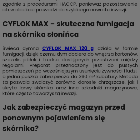
zgodnie z procedurami HACCP, ponieważ pozostawienie
ich w obiekcie prowadzi do szybkiego nawrotu inwazji.
CYFLOK MAX – skuteczna fumigacja
na skórnika słonińca
Świeca dymna
CYFLOK MAX 120 g
działa w formie
fumigacji, dzięki czemu dym dociera do wnętrza kartonów,
szczelin półek i trudno dostępnych przestrzeni między
regałami. Preparat przeznaczony jest do pustych
pomieszczeń po wcześniejszym usunięciu żywności i ludzi,
a jedna puszka zabezpiecza do 360 m³ kubatury. Metoda
ta pozwala zwalczyć zarówno dorosłe chrząszcze, jak i
ukryte larwy skórnika oraz inne szkodniki magazynowe,
które często towarzyszą inwazji.
Jak zabezpieczyć magazyn przed
ponownym pojawieniem się
skórnika?