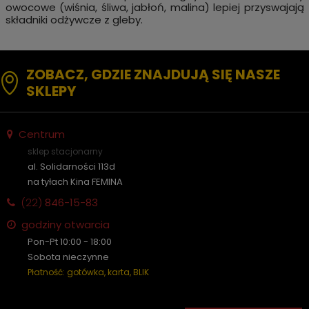
owocowe (wiśnia, śliwa, jabłoń, malina) lepiej przyswajają
składniki odżywcze z gleby.
ZOBACZ, GDZIE ZNAJDUJĄ SIĘ NASZE
SKLEPY
Centrum
sklep stacjonarny
al. Solidarności 113d
na tyłach Kina FEMINA
(22)
846-15-83
godziny otwarcia
Pon-Pt 10:00 - 18:00
Sobota nieczynne
Płatność: gotówka, karta, BLIK