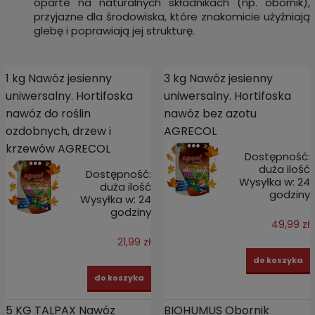
oparte na naturalnych składnikach (np. obornik),
przyjazne dla środowiska, które znakomicie użyźniają
glebę i poprawiają jej strukturę.
1 kg Nawóz jesienny
3 kg Nawóz jesienny
uniwersalny. Hortifoska
uniwersalny. Hortifoska
nawóz do roślin
nawóz bez azotu
ozdobnych, drzew i
AGRECOL
krzewów AGRECOL
Dostępność:
duża ilość
Dostępność:
Wysyłka w:
24
duża ilość
godziny
Wysyłka w:
24
godziny
49,99 zł
21,99 zł
do koszyka
do koszyka
5 KG TALPAX Nawóz
BIOHUMUS Obornik