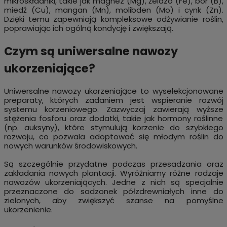
mikroskładniki, takie jak magnez (Mg), żelazo (Fe), bor (B),
miedź (Cu), mangan (Mn), molibden (Mo) i cynk (Zn).
Dzięki temu zapewniają kompleksowe odżywianie roślin,
poprawiając ich ogólną kondycję i zwiększają.
Czym są uniwersalne nawozy
ukorzeniające?
Uniwersalne nawozy ukorzeniające to wyselekcjonowane
preparaty, których zadaniem jest wspieranie rozwój
systemu korzeniowego. Zazwyczaj zawierają wyższe
stężenia fosforu oraz dodatki, takie jak hormony roślinne
(np. auksyny), które stymulują korzenie do szybkiego
rozwoju, co pozwala adoptować się młodym roślin do
nowych warunków środowiskowych.
Są szczególnie przydatne podczas przesadzania oraz
zakładania nowych plantacji. Wyróżniamy różne rodzaje
nawozów ukorzeniających. Jedne z nich są specjalnie
przeznaczone do sadzonek półzdrewniałych inne do
zielonych, aby zwiększyć szanse na pomyślne
ukorzenienie.