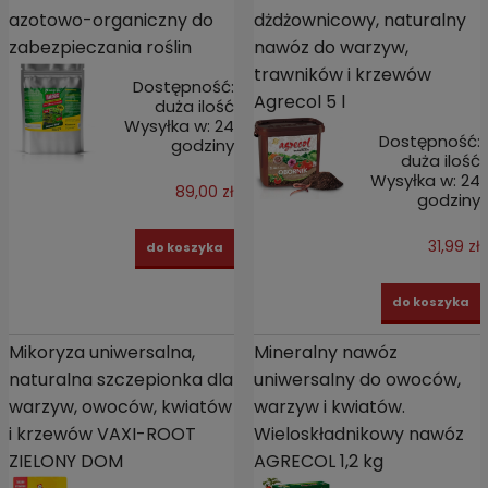
azotowo-organiczny do
dżdżownicowy, naturalny
zabezpieczania roślin
nawóz do warzyw,
trawników i krzewów
Dostępność:
Agrecol 5 l
duża ilość
Wysyłka w:
24
Dostępność:
godziny
duża ilość
Wysyłka w:
24
89,00 zł
godziny
31,99 zł
do koszyka
do koszyka
Mikoryza uniwersalna,
Mineralny nawóz
naturalna szczepionka dla
uniwersalny do owoców,
warzyw, owoców, kwiatów
warzyw i kwiatów.
i krzewów VAXI-ROOT
Wieloskładnikowy nawóz
ZIELONY DOM
AGRECOL 1,2 kg