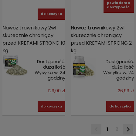
powiadom o
dostępności
do koszyka
Nawóz trawnikowy 2w1
Nawóz trawnikowy 2w1
skutecznie chroniący
skutecznie chroniący
przed KRETAMI STRONG 10
przed KRETAMI STRONG 2
kg
kg
Dostępność:
Dostępność:
duża ilość
duża ilość
Wysyłka w:
24
Wysyłka w:
24
godziny
godziny
129,00 zł
26,99 zł
do koszyka
do koszyka
1
2