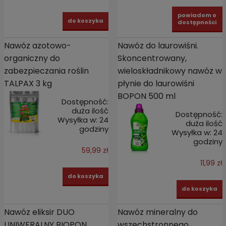
powiadom o
do koszyka
dostępności
Nawóz azotowo-
Nawóz do laurowiśni.
organiczny do
Skoncentrowany,
zabezpieczania roślin
wieloskładnikowy nawóz w
TALPAX 3 kg
płynie do laurowiśni
BOPON 500 ml
Dostępność:
duża ilość
Dostępność:
Wysyłka w:
24
duża ilość
godziny
Wysyłka w:
24
godziny
59,99 zł
11,99 zł
do koszyka
do koszyka
Nawóz eliksir DUO
Nawóz mineralny do
UNIWERALNY BIOPON
wszechstronnego