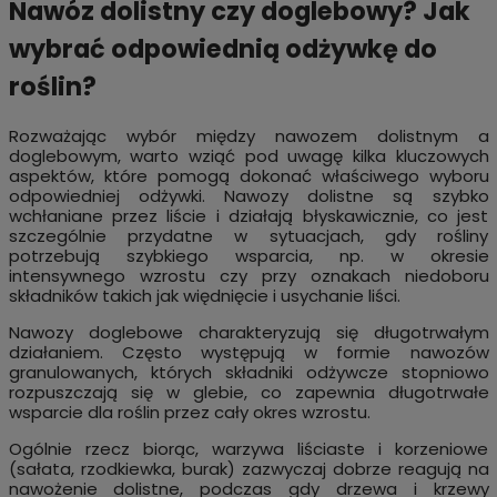
Nawóz dolistny czy doglebowy? Jak
wybrać odpowiednią odżywkę do
roślin?
Rozważając wybór między nawozem dolistnym a
doglebowym, warto wziąć pod uwagę kilka kluczowych
aspektów, które pomogą dokonać właściwego wyboru
odpowiedniej odżywki. Nawozy dolistne są szybko
wchłaniane przez liście i działają błyskawicznie, co jest
szczególnie przydatne w sytuacjach, gdy rośliny
potrzebują szybkiego wsparcia, np. w okresie
intensywnego wzrostu czy przy oznakach niedoboru
składników takich jak więdnięcie i usychanie liści.
Nawozy doglebowe charakteryzują się długotrwałym
działaniem. Często występują w formie nawozów
granulowanych, których składniki odżywcze stopniowo
rozpuszczają się w glebie, co zapewnia długotrwałe
wsparcie dla roślin przez cały okres wzrostu.
Ogólnie rzecz biorąc, warzywa liściaste i korzeniowe
(sałata, rzodkiewka, burak) zazwyczaj dobrze reagują na
nawożenie dolistne, podczas gdy drzewa i krzewy