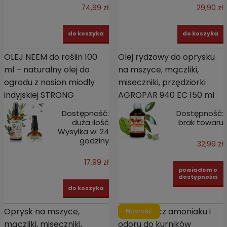
74,99 zł
29,90 zł
do koszyka
do koszyka
OLEJ NEEM do roślin 100
Olej rydzowy do oprysku
ml – naturalny olej do
na mszyce, mączliki,
ogrodu z nasion miodly
miseczniki, przędziorki
indyjskiej STRONG
AGROPAR 940 EC 150 ml
Dostępność:
Dostępność:
duża ilość
brak towaru
Wysyłka w:
24
godziny
32,99 zł
17,99 zł
powiadom o
dostępności
do koszyka
Oprysk na mszyce,
Pochłaniacz amoniaku i
Nowość
mączliki, miseczniki,
odoru do kurników