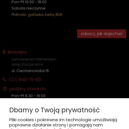
Pon-Pt 10:00 - 18:00
Sobota nieczynne
Płatność: gotówka, karta, BLIK
zobacz, jak dojechać
Białołęka
zamówienia internetowe i
sklep stacjonarny
ul. Ciechanowska 15
(22)
846-15-83
godziny otwarcia
Pon-Pt 8:30 - 18:00
Sobota nieczynne
Dbamy o Twoją prywatność
Płatność: gotówka, karta, BLIK
Pliki cookies i pokrewne im technologie umożliwiają
poprawne działanie strony i pomagają nam
zobacz, jak dojechać