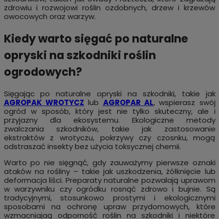
zdrowiu i rozwojowi roślin ozdobnych, drzew i krzewów
owocowych oraz warzyw.
Kiedy warto sięgać po naturalne
opryski na szkodniki roślin
ogrodowych?
Sięgając po naturalne opryski na szkodniki, takie jak
AGROPAK WROTYCZ
lub
AGROPAR AL
, wspierasz swój
ogród w sposób, który jest nie tylko skuteczny, ale i
przyjazny dla ekosystemu. Ekologiczne metody
zwalczania szkodników, takie jak zastosowanie
ekstraktów z wrotyczu, pokrzywy czy czosnku, mogą
odstraszać insekty bez użycia toksycznej chemii.
Warto po nie sięgnąć, gdy zauważymy pierwsze oznaki
ataków na rośliny – takie jak uszkodzenia, żółknięcie lub
deformacja liści. Preparaty naturalne pozwalają uprawom
w warzywniku czy ogródku rosnąć zdrowo i bujnie. Są
tradycyjnymi, stosunkowo prostymi i ekologicznymi
sposobami na ochronę upraw przydomowych, które
wzmacniajaą odporność roślin na szkodniki i niektóre