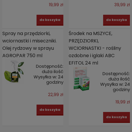
19,99 zł
39,99 zł
do koszyka
do koszyka
Spray na przędziorki,
Środek na MSZYCE,
wciornastki i miseczniki.
PRZĘDZIORKI,
Olej rydzowy w sprayu
WCIORNASTKI - rośliny
AGROPAR 750 ml
ozdobne i iglaki ABC
EFITOL 24 ml
Dostępność:
duża ilość
Dostępność:
Wysyłka w:
24
duża ilość
godziny
Wysyłka w:
24
godziny
22,99 zł
19,99 zł
do koszyka
do koszyka