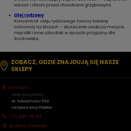
wzrost i chroni przed chorobami grzybowymi.
Olej rydzowy
Koncentrat oleju rydzowego tworzy barierę
ochronną na liściach – skutecznie zwalcza mszyce,
mączliki i inne szkodniki w sposób przyjazny dla
środowiska.
ZOBACZ, GDZIE ZNAJDUJĄ SIĘ NASZE
SKLEPY
Centrum
sklep stacjonarny
al. Solidarności 113d
na tyłach Kina FEMINA
(22)
846-15-83
godziny otwarcia