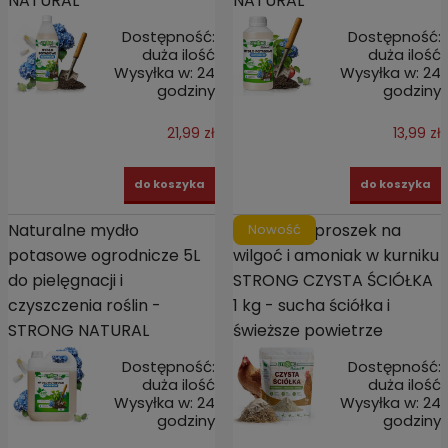
NATURAL
NATURAL
Dostępność:
Dostępność:
duża ilość
duża ilość
Wysyłka w:
24
Wysyłka w:
24
godziny
godziny
21,99 zł
13,99 zł
do koszyka
do koszyka
Naturalne mydło
Naturalny proszek na
Nowość
potasowe ogrodnicze 5L
wilgoć i amoniak w kurniku
do pielęgnacji i
STRONG CZYSTA ŚCIÓŁKA
czyszczenia roślin -
1 kg - sucha ściółka i
STRONG NATURAL
świeższe powietrze
Dostępność:
Dostępność:
duża ilość
duża ilość
Wysyłka w:
24
Wysyłka w:
24
godziny
godziny