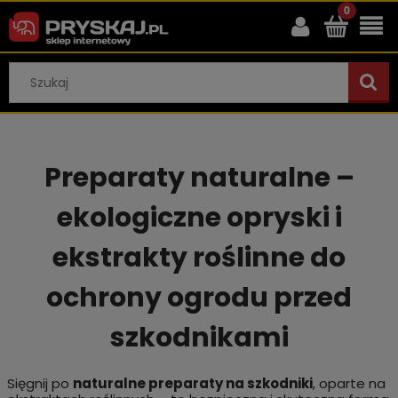
Preparaty naturalne –
ekologiczne opryski i
ekstrakty roślinne do
ochrony ogrodu przed
szkodnikami
Sięgnij po
naturalne preparaty na szkodniki
, oparte na