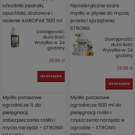
szkodniki pędraki,
hipoalergiczne szare
opuchlaki, drutowce i
mydło w płynie do mycia,
nicienie AGROPAK 500 ml
prania i sprzątania
STRONG
Dostępność:
duża ilość
Dostępność:
Wysyłka w:
24
duża ilość
godziny
Wysyłka w:
24
godziny
39,99 zł
29,99 zł
do koszyka
do koszyka
Mydło potasowe
Mydło potasowe
ogrodnicze 1L do
ogrodnicze 500 ml do
pielęgnacji,
pielęgnacji roślin i
zabezpieczania roślin i
czyszczenia narzędzi w
mycia narzędzi – STRONG
ogrodzie - STRONG