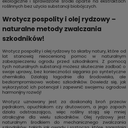
ekologiczne i sprawdzone środki oparte na ekstraktach
roślinnych bez użycia substancji biobójczych.
Wrotycz pospolity i olej rydzowy –
naturalne metody zwalczania
szkodników!
Wrotycz pospolity i olej rydzowy to skarby natury, które od
lat stanowią nieocenioną pomoc w naturalnym
zabezpieczeniu ogrodu przed szkodnikami. Z pomocą
tych naturalnych substancji możesz skutecznie zadbać o
swoje uprawy, bez konieczności sięgania po syntetyczne
chemikalia. Działają łagodnie dla środowiska, ale
bezkompromisowo wobec szkodników. Dowiedz się, jak
wykorzystać ich potencjał i zapewnić swojemu ogrodowi
harmonijny rozwój!
Wrotycz uznawany jest za doskonałą broń przeciw
pędrakom, opuchlakom czy drutowcom, a jego zapach
działa odstraszająco, więc rośliny stają się mniej
atrakcyjne dla wielu szkodników. Olej rydzowy jest
naturalnym środkiem do mechanicznego zwalczania
szkodników, takich jak owady i roztocza, które zagrażają