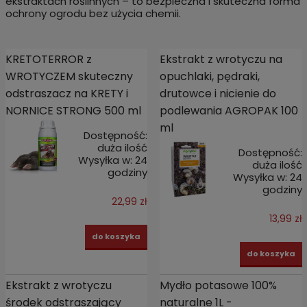
ekstraktach roślinnych – to bezpieczna i skuteczna forma
ochrony ogrodu bez użycia chemii.
KRETOTERROR z
Ekstrakt z wrotyczu na
WROTYCZEM skuteczny
opuchlaki, pędraki,
odstraszacz na KRETY i
drutowce i nicienie do
NORNICE STRONG 500 ml
podlewania AGROPAK 100
ml
Dostępność:
duża ilość
Dostępność:
Wysyłka w:
24
duża ilość
godziny
Wysyłka w:
24
godziny
22,99 zł
13,99 zł
do koszyka
do koszyka
Ekstrakt z wrotyczu
Mydło potasowe 100%
środek odstraszający
naturalne 1L -