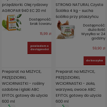
przędziorki. Olej rydzowy
STRONG NATURAL Czysta
AGROPAR 940 EC 20 ml
Ściółka 4 kg - sucha
ściółka przy ptaszyńcu
Dostępność:
brak towaru
Dostępność:
duża ilość
Wysyłka w:
24
15,99 zł
godziny
powiadom o
59,90 zł
dostępności
do koszyka
Preparat na MSZYCE,
Preparat na MSZYCE,
PRZĘDZIORKI,
PRZĘDZIORKI,
WCIORNASTKI - rośliny
WCIORNASTKI - zioła,
ozdobne i iglaki ABC
warzywa, owoce ABC
EFITOL gotowy do użycia
EFITOL gotowy do użycia
600 ml
600 ml