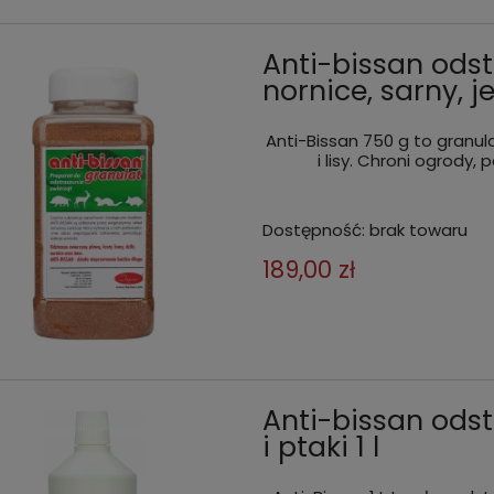
 zł
79,99 zł
do koszyka
do kos
Anti-bissan odstr
nornice, sarny, j
Anti-Bissan 750 g to granulat
i lisy. Chroni ogrody,
Dostępność:
brak towaru
189,00 zł
Anti-bissan odstr
i ptaki 1 l