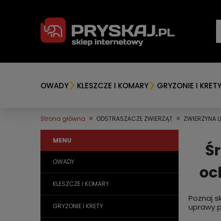
OWADY
KLESZCZE I KOMARY
GRYZONIE I KRET
»
»
Strona główna
ODSTRASZACZE ZWIERZĄT
ZWIERZYNA L
MENU
Śr
OWADY
oc
KLESZCZE I KOMARY
Poznaj s
GRYZONIE I KRETY
uprawy p