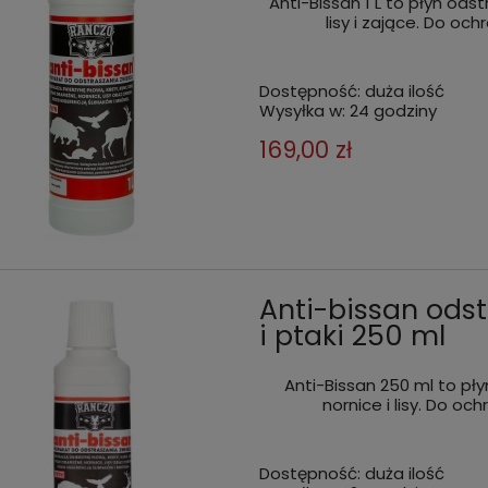
Anti-Bissan 1 L to płyn odstr
lisy i zające. Do oc
Dostępność:
duża ilość
Wysyłka w:
24 godziny
169,00 zł
Anti-bissan odstr
i ptaki 250 ml
Anti-Bissan 250 ml to płyn
nornice i lisy. Do oc
Dostępność:
duża ilość