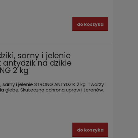
do koszyka
iki, sarny i jelenie
 antydzik na dzikie
ONG 2 kg
i, sarny i jelenie STRONG ANTYDZIK 2 kg. Tworzy
ia glebę. Skuteczna ochrona upraw i terenów.
A
ZL65.17.20 pułapka żywołowna
Odstra
do koszyka
ETY 1 l
dwuwejściowa 65x17x20 cm +
zapac
przynęta SZCZURY