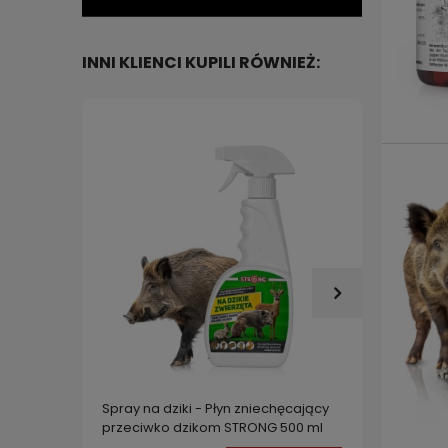
INNI KLIENCI KUPILI RÓWNIEŻ:
Spray na dziki - Płyn zniechęcający
Odstras
przeciwko dzikom STRONG 500 ml
natural
zwierz