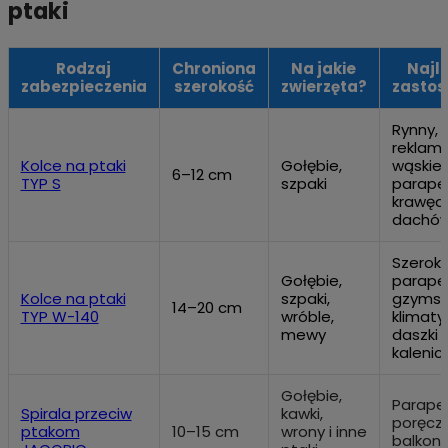
ptaki
Rodzaj
Chroniona
Na jakie
Najl
zabezpieczenia
szerokość
zwierzęta?
zastos
Rynny, 
reklam
Kolce na ptaki
Gołębie,
wąskie
6–12 cm
TYP S
szpaki
parape
krawęd
dachó
Szeroki
Gołębie,
parape
Kolce na ptaki
szpaki,
gzymsy
14–20 cm
TYP W-140
wróble,
klimaty
mewy
daszki i
kalenic
Gołębie,
Parapet
Spirala przeciw
kawki,
poręcze
ptakom
10–15 cm
wrony i inne
balkony