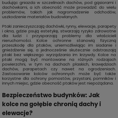
budując gniazda w szczelinach dachów, pod gąsiorami i
dachówkami, a ich obecność może prowadzić do wielu
problemów, takich jak nagromadzenie odchodów,
uszkodzenie materiałów budowlanych.
Ptaki zanieczyszczają dachówki, rynny, elewacje, parapety
i okna, gdzie psują estetykę, stwarzają ryzyko zdrowotne
dla ludzi i przysparzają problemy dla właścicieli
nieruchomości. Kolce ochronne stanowią fizyczną
przeszkodę dla ptaków, uniemożliwiając im siadanie i
gnieżdżenie się, a jednocześnie skutecznie odstraszają
ptaki bez większego wyrządzania im krzywdy. Kolce na
ptaki mogą być montowane na różnych rodzajach
powierzchni, w tym na dachach płaskich, krawędziach
dachów, parapetach czy nawet na ogrodzeniach.
Zastosowanie kolców ochronnych może być także
korzystne dla ochrony pomostów, przystani, pomników i
innych miejsc, gdzie obecność ptaków jest niepożądana.
Bezpieczeństwo budynków: Jak
kolce na gołębie chronią dachy i
elewacje?