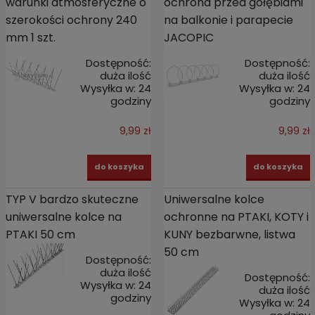
warunki atmosferyczne o
ochrona przed gołębiami
szerokości ochrony 240
na balkonie i parapecie
mm 1 szt.
JACOPIC
Dostępność:
Dostępność:
duża ilość
duża ilość
Wysyłka w:
24
Wysyłka w:
24
godziny
godziny
9,99 zł
9,99 zł
do koszyka
do koszyka
TYP V bardzo skuteczne
Uniwersalne kolce
uniwersalne kolce na
ochronne na PTAKI, KOTY i
PTAKI 50 cm
KUNY bezbarwne, listwa
50 cm
Dostępność:
duża ilość
Dostępność:
Wysyłka w:
24
duża ilość
godziny
Wysyłka w:
24