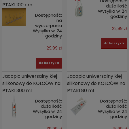
Dostępność:
PTAKI 100 cm
duża ilość
Wysyłka w:
24
Dostępność:
godziny
na
wyczerpaniu
22,99 zł
Wysyłka w:
24
godziny
do koszyka
29,99 zł
do koszyka
Jacopic uniwersalny klej
Jacopic uniwersalny klej
silikonowy do KOLCÓW na
silikonowy do KOLCÓW na
PTAKI 300 ml
PTAKI 80 ml
Dostępność:
Dostępność:
duża ilość
duża ilość
Wysyłka w:
24
Wysyłka w:
24
godziny
godziny
39,99 zł
15,99 zł