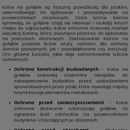
Kolce na gołębie są fizyczną przeszkodą dla ptaków,
uniemożliwiając im lądowanie i przesiadywanie na
powierzchniach chronionych. Ostre końce kolców
sprawiają, że gołębie czują się nieswojo i szukają innych
miejsc do odpoczynku. Kolce ochronne stanowią również
wizualną barierę, która zniechęca ptactwo do lądowania
na pokryciach dachowych. Zastosowanie kolców na
gołębie posiada liczne atuty, zarówno dla ochrony
domów prywatnych, jak i przedsiębiorstw czy instytucji.
Oto główne korzyści, jakie daje zamontowanie kolców
ochronnych:
Ochrona konstrukcji budowlanych
- Kolce na
gołębie stanowią znakomite narzędzie do
zabezpieczenia budynków przed uszkodzeniami
spowodowanymi przez ptaki, które wywołują między
innymi korozję elementów metalowych.
Ochrona przed zanieczyszczeniami
- Kolce
ochronne skutecznie odstraszają gołębie, co
ogranicza ilość odchodów na powierzchniach
budynków i otaczających je obszarach.