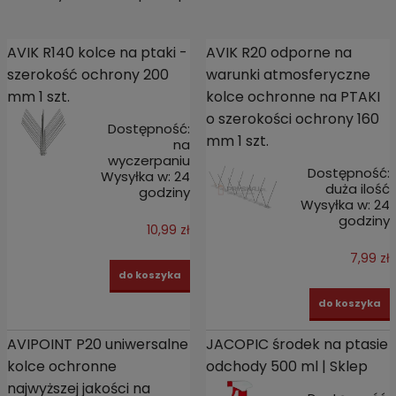
AVIK R140 kolce na ptaki -
AVIK R20 odporne na
szerokość ochrony 200
warunki atmosferyczne
mm 1 szt.
kolce ochronne na PTAKI
o szerokości ochrony 160
Dostępność:
mm 1 szt.
na
wyczerpaniu
Dostępność:
Wysyłka w:
24
duża ilość
godziny
Wysyłka w:
24
godziny
10,99 zł
7,99 zł
do koszyka
do koszyka
AVIPOINT P20 uniwersalne
JACOPIC środek na ptasie
kolce ochronne
odchody 500 ml | Sklep
najwyższej jakości na