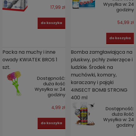
Wysyłka w:
24
17,99 zł
godziny
54,99 zł
do koszyka
do koszyka
Packa na muchy i inne
Bomba zamgławiająca na
owady KWIATEK BROS 1
pluskwy, pchły zwierzęce i
szt.
ludzkie. Środek na
muchówki, komary,
Dostępność:
karaczany i pająki
duża ilość
Wysyłka w:
24
4INSECT BOMB STRONG
godziny
400 ml
4,99 zł
Dostępność:
duża ilość
Wysyłka w:
24
do koszyka
godziny