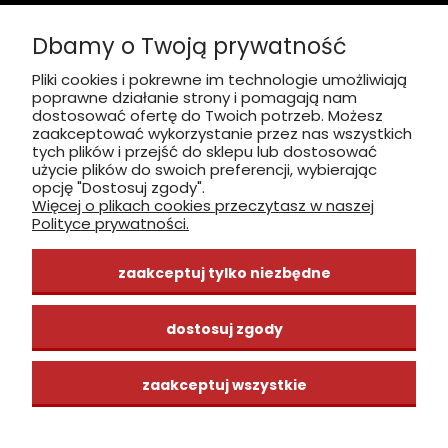
Sobota nieczynne
Dbamy o Twoją prywatność
Płatność: gotówka, karta, BLIK
Pliki cookies i pokrewne im technologie umożliwiają
poprawne działanie strony i pomagają nam
zobacz, jak dojechać
dostosować ofertę do Twoich potrzeb. Możesz
zaakceptować wykorzystanie przez nas wszystkich
tych plików i przejść do sklepu lub dostosować
użycie plików do swoich preferencji, wybierając
opcję "Dostosuj zgody".
Więcej o plikach cookies przeczytasz w naszej
INFORMACJE
Polityce prywatności.
ZAKUPY
zaakceptuj tylko niezbędne
CENTRUM WIEDZY
dostosuj zgody
zaakceptuj wszystkie