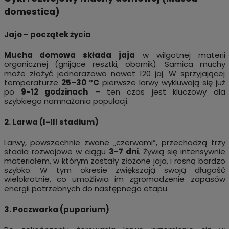
domestica)
Jajo – początek życia
Mucha domowa składa jaja
w wilgotnej materii
organicznej (gnijące resztki, obornik). Samica muchy
może złożyć jednorazowo nawet 120 jaj. W sprzyjającej
temperaturze
25–30 °C
pierwsze larwy wykluwają się już
po
9-12 godzinach
– ten czas jest kluczowy dla
szybkiego namnażania populacji.
2. Larwa (I-III stadium)
Larwy, powszechnie zwane „czerwami”, przechodzą trzy
stadia rozwojowe w ciągu
3-7 dni
. Żywią się intensywnie
materiałem, w którym zostały złożone jaja, i rosną bardzo
szybko. W tym okresie zwiększają swoją długość
wielokrotnie, co umożliwia im zgromadzenie zapasów
energii potrzebnych do następnego etapu.
3. Poczwarka (puparium)