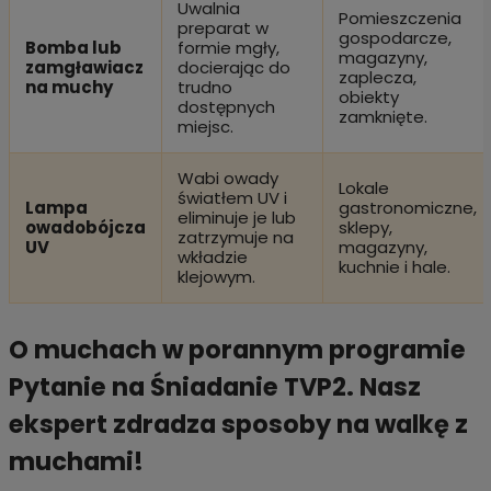
Uwalnia
Pomieszczenia
preparat w
gospodarcze,
Bomba lub
formie mgły,
magazyny,
zamgławiacz
docierając do
zaplecza,
na muchy
trudno
obiekty
dostępnych
zamknięte.
miejsc.
Wabi owady
Lokale
światłem UV i
Lampa
gastronomiczne,
eliminuje je lub
owadobójcza
sklepy,
zatrzymuje na
UV
magazyny,
wkładzie
kuchnie i hale.
klejowym.
O muchach w porannym programie
Pytanie na Śniadanie TVP2. Nasz
ekspert zdradza sposoby na walkę z
muchami!