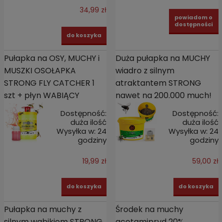
34,99 zł
powiadom o
dostępności
do koszyka
Pułapka na OSY, MUCHY i
Duża pułapka na MUCHY
MUSZKI OSOŁAPKA
wiadro z silnym
STRONG FLY CATCHER 1
atraktantem STRONG
szt + płyn WABIĄCY
nawet na 200.000 much!
Dostępność:
Dostępność:
duża ilość
duża ilość
Wysyłka w:
24
Wysyłka w:
24
godziny
godziny
19,99 zł
59,00 zł
do koszyka
do koszyka
Pułapka na muchy z
Środek na muchy
silnym wabikiem STRONG
acetamipryd 20%