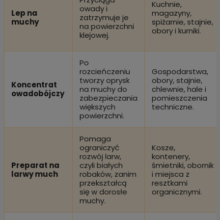
Kuchnie,
owady i
Lep na
magazyny,
zatrzymuje je
muchy
spiżarnie, stajnie,
na powierzchni
obory i kurniki.
klejowej.
Po
rozcieńczeniu
Gospodarstwa,
tworzy oprysk
obory, stajnie,
Koncentrat
na muchy do
chlewnie, hale i
owadobójczy
zabezpieczania
pomieszczenia
większych
techniczne.
powierzchni.
Pomaga
ograniczyć
Kosze,
rozwój larw,
kontenery,
Preparat na
czyli białych
śmietniki, obornik
larwy much
robaków, zanim
i miejsca z
przekształcą
resztkami
się w dorosłe
organicznymi.
muchy.