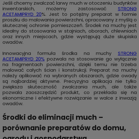
Jeśli chcemy zwalczać larwy much w otoczeniu budynków
inwentarskich, możemy zastosować
STRONG
ACETAMIPRYD 20
%
. Jest to potężny preparat w formie
proszku do malowania powierzchni, opracowany z myślą o
skutecznej ochronie pomieszczeń. Środek na muchy jest
idealny do stosowania w stajniach, oborach, chlewniach
oraz innych miejscach, gdzie występują duże skupiska
owadów.
Innowacyjna formuła środka na muchy
STRONG
ACETAMIPRYD 20%
pozwala na stosowanie go wyłącznie
na fragmentach powierzchni, dzięki temu nie trzeba
malować całych ścian i konstrukcji. Preparat na muchy
należy aplikować na wybranych obszarach, gdzie owady
są najbardziej aktywne. Precyzyjna aplikacja nie tylko
zwiększa skuteczność zwalczania much, ale także
pozwala zaoszczędzić produkt, co przekłada się na
ekonomiczne i efektywne rozwiązanie w walce z inwazją
owadów.
Środki do eliminacji much –
porównanie preparatów do domu,
ogrodu i gospodarstwa