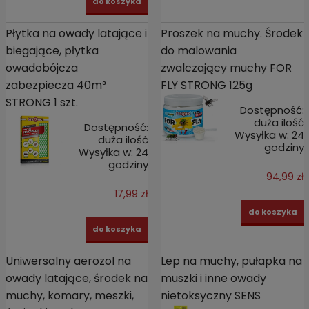
do koszyka
Płytka na owady latające i
Proszek na muchy. Środek
biegające, płytka
do malowania
owadobójcza
zwalczający muchy FOR
zabezpiecza 40m³
FLY STRONG 125g
STRONG 1 szt.
Dostępność:
duża ilość
Dostępność:
Wysyłka w:
24
duża ilość
godziny
Wysyłka w:
24
godziny
94,99 zł
17,99 zł
do koszyka
do koszyka
Uniwersalny aerozol na
Lep na muchy, pułapka na
owady latające, środek na
muszki i inne owady
muchy, komary, meszki,
nietoksyczny SENS