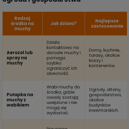
Rodzaj
Najlepsze
środka na
Jak działa?
zastosowanie
muchy
Działa
kontaktowo na
Domy, kuchnie,
Aerozol lub
dorosłe muchy i
tarasy, okolice
spray na
pomaga
koszy i
muchy
szybko
kontenerów.
ograniczyć ich
obecność.
Wabi muchy do
Ogrody, altany,
środka, gdzie
Pułapka na
gospodarstwa,
owady zostają
muchy z
okolice
uwięzione i nie
wabikiem
budynków
mogą się
inwentarskich.
wydostać.
Przyciąga