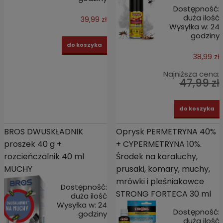
Dostępność:
duża ilość
39,99 zł
Wysyłka w:
24
godziny
do koszyka
38,99 zł
Najniższa cena:
47,99 zł
do koszyka
BROS DWUSKŁADNIK
Oprysk PERMETRYNA 40%
proszek 40 g +
+ CYPERMETRYNA 10%.
rozcieńczalnik 40 ml
Środek na karaluchy,
MUCHY
prusaki, komary, muchy,
mrówki i pleśniakowce
Dostępność:
STRONG FORTECA 30 ml
duża ilość
Wysyłka w:
24
Dostępność:
godziny
duża ilość