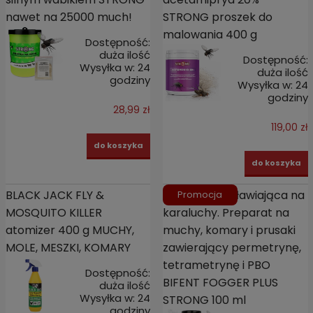
nawet na 25000 much!
STRONG proszek do
malowania 400 g
Dostępność:
duża ilość
Dostępność:
Wysyłka w:
24
duża ilość
godziny
Wysyłka w:
24
godziny
28,99 zł
119,00 zł
do koszyka
do koszyka
BLACK JACK FLY &
Bomba zamgławiająca na
Promocja
MOSQUITO KILLER
karaluchy. Preparat na
atomizer 400 g MUCHY,
muchy, komary i prusaki
MOLE, MESZKI, KOMARY
zawierający permetrynę,
tetrametrynę i PBO
Dostępność:
BIFENT FOGGER PLUS
duża ilość
Wysyłka w:
24
STRONG 100 ml
godziny