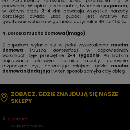
Po zakończeniu żerowania larwa przemienia się w
poczwarkę. Wtapia się w brunatne, twardawe
puparium
,
w którym przez
3-4 dni
powstają wszystkie narządy
dorosłego owada. Etap pupacji jest wrażliwy na
gwałtowne wahania wilgotności; optymalne RH to ≤ 50 %.
4. Dorosła mucha domowa (imago)
Z puparium wyłania się w pełni wykształcona
mucha
domowa
(
Musca domestica
). W odpowiednich
warunkach żyje przeciętnie
2-4 tygodnie
. Po krótkim
dojrzewaniu płciowym samica muchy ponownie
rozpoczyna cykl, poszukując miejsca, gdzie
mucha
domowa składa jaja
i w ten sposób zamyka cały obieg.
ZOBACZ, GDZIE ZNAJDUJĄ SIĘ NASZE
SKLEPY
Centrum
sklep stacjonarny