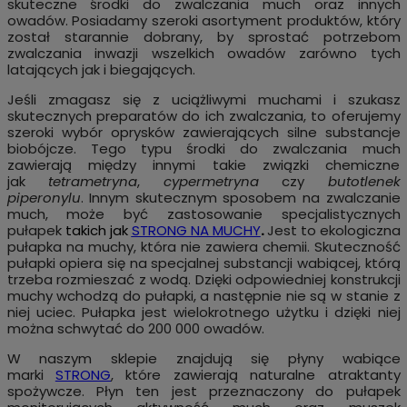
skuteczne środki do zwalczania much oraz innych
owadów. Posiadamy szeroki asortyment produktów, który
został starannie dobrany, by sprostać potrzebom
zwalczania inwazji wszelkich owadów zarówno tych
latających jak i biegających.
Jeśli zmagasz się z uciążliwymi muchami i szukasz
skutecznych preparatów do ich zwalczania, to oferujemy
szeroki wybór oprysków zawierających silne substancje
biobójcze. Tego typu środki do zwalczania much
zawierają między innymi takie związki chemiczne
jak
tetrametryna
,
cypermetryna
czy
butotlenek
piperonylu
. Innym skutecznym sposobem na zwalczanie
much, może być zastosowanie specjalistycznych
pułapek
takich jak
STRONG NA MUCHY
.
Jest to ekologiczna
pułapka na muchy, która nie zawiera chemii. Skuteczność
pułapki opiera się na specjalnej substancji wabiącej, którą
trzeba rozmieszać z wodą. Dzięki odpowiedniej konstrukcji
muchy wchodzą do pułapki, a następnie nie są w stanie z
niej uciec. Pułapka jest wielokrotnego użytku i dzięki niej
można schwytać do 200 000 owadów.
W naszym sklepie znajdują się płyny wabiące
marki
STRONG
, które zawierają naturalne atraktanty
spożywcze. Płyn ten jest przeznaczony do pułapek