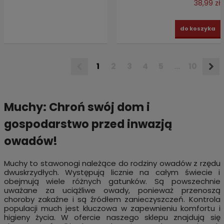
38,99 zł
do koszyka
1
2
3
4
5
...
10
Muchy: Chroń swój dom i
gospodarstwo przed inwazją
owadów!
Muchy to stawonogi należące do rodziny owadów z rzędu
dwuskrzydłych. Występują licznie na całym świecie i
obejmują wiele różnych gatunków. Są powszechnie
uważane za uciążliwe owady, ponieważ przenoszą
choroby zakaźne i są źródłem zanieczyszczeń. Kontrola
populacji much jest kluczowa w zapewnieniu komfortu i
higieny życia. W ofercie naszego sklepu znajdują się