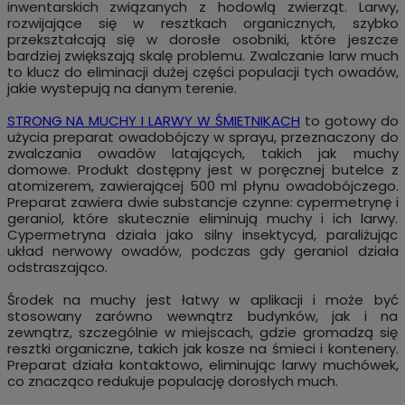
inwentarskich związanych z hodowlą zwierząt. Larwy,
rozwijające się w resztkach organicznych, szybko
przekształcają się w dorosłe osobniki, które jeszcze
bardziej zwiększają skalę problemu. Zwalczanie larw much
to klucz do eliminacji dużej części populacji tych owadów,
jakie wystepują na danym terenie.
STRONG NA MUCHY I LARWY W ŚMIETNIKACH
to gotowy do
użycia preparat owadobójczy w sprayu, przeznaczony do
zwalczania owadów latających, takich jak muchy
domowe. Produkt dostępny jest w poręcznej butelce z
atomizerem, zawierającej 500 ml płynu owadobójczego.
Preparat zawiera dwie substancje czynne: cypermetrynę i
geraniol, które skutecznie eliminują muchy i ich larwy.
Cypermetryna działa jako silny insektycyd, paraliżując
układ nerwowy owadów, podczas gdy geraniol działa
odstraszająco.
Środek na muchy jest łatwy w aplikacji i może być
stosowany zarówno wewnątrz budynków, jak i na
zewnątrz, szczególnie w miejscach, gdzie gromadzą się
resztki organiczne, takich jak kosze na śmieci i kontenery.
Preparat działa kontaktowo, eliminując larwy muchówek,
co znacząco redukuje populację dorosłych much.