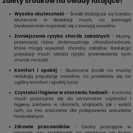
zalety środków na owady latające!
Wysoka skuteczność
- Środki biobójcze są bardzo
skuteczne w likwidacji much, co pomaga
błyskawicznie rozprawić się z inwazją owadów.
Zmniejszenie ryzyka chorób zakaźnych
-
Muchy,
przenoszą różne drobnoustroje chorobotwórcze,
które mogą wywołać choroby zakaźne. Redukcja
populacji much obniża ryzyko przeniesienia tych
chorób na ludzi.
Komfort i spokój
- Skuteczne środki na muchy
redukują populację owadów, co przekłada się na
ogólny komfort i spokój życia.
Czystości i higiena w otoczeniu hodowli
- Kontrola
much przyczynia się do utrzymania czystości i
higieny zarówno w oborach, stajniach, jak i wokół
nich, co ma znaczenie dla polepszenia warunków
hodowlanych.
Zdrowie pracowników
- Osoby pracujące w
oborach czy stadninach są narażone na liczne