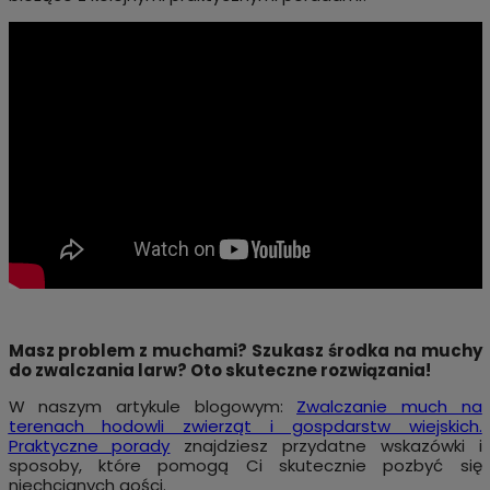
Masz problem z muchami? Szukasz środka na muchy
do zwalczania larw? Oto skuteczne rozwiązania!
W naszym artykule blogowym:
Zwalczanie much na
terenach hodowli zwierząt i gospdarstw wiejskich.
Praktyczne porady
znajdziesz przydatne wskazówki i
sposoby, które pomogą Ci skutecznie pozbyć się
niechcianych gości.