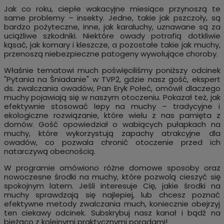
Jak co roku, ciepłe wakacyjne miesiące przynoszą te
same problemy – insekty. Jedne, takie jak pszczoły, są
bardzo pożyteczne, inne, jak karaluchy, uznawane są za
uciążliwe szkodniki. Niektóre owady potrafią dotkliwie
kąsać, jak komary i kleszcze, a pozostałe takie jak muchy,
przenoszą niebezpieczne patogeny wywołujące choroby.
Właśnie tematowi much poświęciliśmy poniższy odcinek
"Pytania na Śniadanie" w TVP2, gdzie nasz gość, ekspert
ds. zwalczania owadów, Pan Eryk Połeć, omówił dlaczego
muchy pojawiają się w naszym otoczeniu. Pokazał też, jak
efektywnie stosować lepy na muchy – tradycyjne i
ekologiczne rozwiązanie, które wielu z nas pamięta z
domów. Gość opowiedział o wabiących pułapkach na
muchy, które wykorzystują zapachy atrakcyjne dla
owadów, co pozwala chronić otoczenie przed ich
natarczywą obecnością.
W programie omówiono różne domowe sposoby oraz
nowoczesne środki na muchy, które pozwolą cieszyć się
spokojnym latem. Jeśli interesuje Cię, jakie środki na
muchy sprawdzają się najlepiej, lub chcesz poznać
efektywne metody zwalczania much, koniecznie obejrzyj
ten ciekawy odcinek. Subskrybuj nasz kanał i bądź na
bieżąco z kolejnymi praktycznymi poradami!