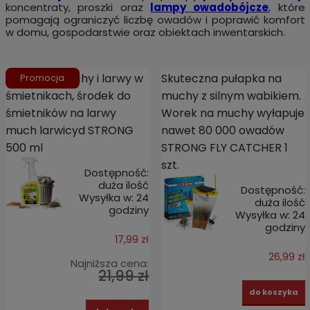
koncentraty, proszki oraz
lampy owadobójcze
, które
pomagają ograniczyć liczbę owadów i poprawić komfort
w domu, gospodarstwie oraz obiektach inwentarskich.
Spray na muchy i larwy w
Skuteczna pułapka na
Promocja
śmietnikach, środek do
muchy z silnym wabikiem.
śmietników na larwy
Worek na muchy wyłapuje
much larwicyd STRONG
nawet 80 000 owadów
500 ml
STRONG FLY CATCHER 1
szt.
Dostępność:
duża ilość
Dostępność:
Wysyłka w:
24
duża ilość
godziny
Wysyłka w:
24
godziny
17,99 zł
26,99 zł
Najniższa cena:
21,99 zł
do koszyka