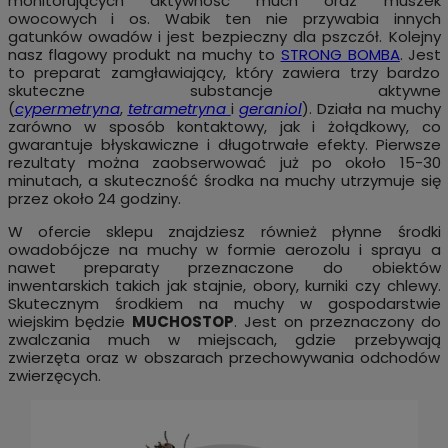
monitorujących aktywność much oraz muszek
owocowych i os. Wabik ten nie przywabia innych
gatunków owadów i jest bezpieczny dla pszczół. Kolejny
nasz flagowy produkt na muchy to
STRONG BOMBA
.
Jest
to preparat zamgławiający, który zawiera trzy bardzo
skuteczne substancje aktywne
(
cypermetryna
,
tetrametryna
i
geraniol
). Działa na muchy
zarówno w sposób kontaktowy, jak i żołądkowy, co
gwarantuje błyskawiczne i długotrwałe efekty. Pierwsze
rezultaty można zaobserwować już po około 15-30
minutach, a skuteczność środka na muchy utrzymuje się
przez około 24 godziny.
W ofercie sklepu znajdziesz również płynne środki
owadobójcze na muchy w formie aerozolu i sprayu a
nawet preparaty przeznaczone do obiektów
inwentarskich takich jak stajnie, obory, kurniki czy chlewy.
Skutecznym środkiem na muchy w gospodarstwie
wiejskim będzie
MUCHOSTOP
. Jest on przeznaczony do
zwalczania much w miejscach, gdzie przebywają
zwierzęta oraz w obszarach przechowywania odchodów
zwierzęcych.