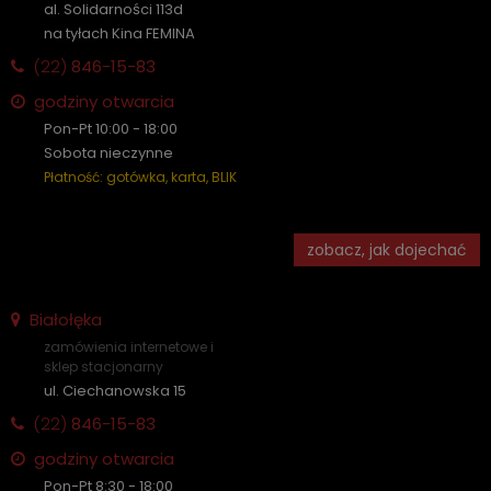
al. Solidarności 113d
na tyłach Kina FEMINA
(22)
846-15-83
godziny otwarcia
Pon-Pt 10:00 - 18:00
Sobota nieczynne
Płatność: gotówka, karta, BLIK
zobacz, jak dojechać
Białołęka
zamówienia internetowe i
sklep stacjonarny
ul. Ciechanowska 15
(22)
846-15-83
godziny otwarcia
Pon-Pt 8:30 - 18:00