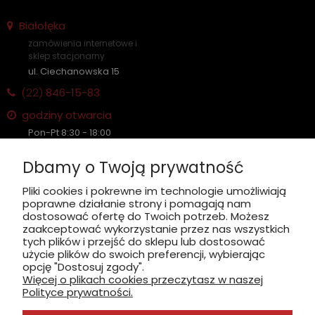
Białołęka
zamówienia internetowe i
sklep stacjonarny
ul. Ciechanowska 15
(22)
846-15-83
godziny otwarcia
Pon-Pt 8:30 - 18:00
Sobota nieczynne
Dbamy o Twoją prywatność
Płatność: gotówka, karta, BLIK
Pliki cookies i pokrewne im technologie umożliwiają
poprawne działanie strony i pomagają nam
zobacz, jak dojechać
dostosować ofertę do Twoich potrzeb. Możesz
zaakceptować wykorzystanie przez nas wszystkich
tych plików i przejść do sklepu lub dostosować
użycie plików do swoich preferencji, wybierając
opcję "Dostosuj zgody".
Więcej o plikach cookies przeczytasz w naszej
INFORMACJE
Polityce prywatności.