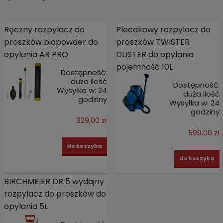
Ręczny rozpylacz do
Plecakowy rozpylacz do
proszków biopowder do
proszków TWISTER
opylania AR PRO
DUSTER do opylania
pojemność 10L
Dostępność:
duża ilość
Dostępność:
Wysyłka w:
24
duża ilość
godziny
Wysyłka w:
24
godziny
329,00 zł
599,00 zł
do koszyka
do koszyka
BIRCHMEIER DR 5 wydajny
rozpylacz do proszków do
opylania 5L