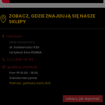
ZOBACZ, GDZIE ZNAJDUJĄ SIĘ NASZE
SKLEPY
Centrum
sklep stacjonarny
al. Solidarności 113d
na tyłach Kina FEMINA
(22)
846-15-83
godziny otwarcia
Pon-Pt 10:00 - 18:00
Sobota nieczynne
Płatność: gotówka, karta, BLIK
zobacz, jak dojechać