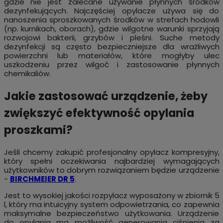
gdzie nie jest zalecane używanie płynnych środków
dezynfekujących. Najczęściej opylacze używa się do
nanoszenia sproszkowanych środków w strefach hodowli
(np. kurnikach, oborach), gdzie wilgotne warunki sprzyjają
rozwojowi bakterii, grzybów i pleśni. Suche metody
dezynfekcji są często bezpieczniejsze dla wrażliwych
powierzchni lub materiałów, które mogłyby ulec
uszkodzeniu przez wilgoć i zastosowanie płynnych
chemikaliów.
Jakie zastosować urządzenie, żeby
zwiększyć efektywność opylania
proszkami?
Jeśli chcemy zakupić profesjonalny opylacz kompresyjny,
który spełni oczekiwania najbardziej wymagających
użytkowników to dobrym rozwiązaniem będzie urządzenie
-
BIRCHMEIER DR 5
.
Jest to wysokiej jakości rozpylacz wyposażony w zbiornik 5
l, który ma intuicyjny system odpowietrzania, co zapewnia
maksymalne bezpieczeństwo użytkowania. Urządzenie
do opylania ma możliwość generowania ciśnienia za