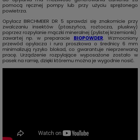
pomocą ręcznej pompy lub przy użyciu sprężonego
powietrza.
Opylacz BIRCHMEIER DR 5 sprawdzi się znakomicie przy
zwalczaniu insektów (ptaszyńca, roztocza, pluskwy)
poprzez rozpylanie mączki mineralnej (pylistej krzemionki)
zawartej np. w preparacie
BIOPOWDER
. Wzmocniony
przewód opylacza i rura proszkowa o średnicy 6 mm
minimalizują ryzyko blokad, co gwarantuje nieprzerwaną
pracę. Urządzenie rozpylające wyposażone zostało w
pasek na ramię, dzięki któremu można je wygodnie nosić.