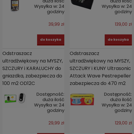
duża ilość
duża ilość
Wysyłka w:
24
Wysyłka w:
24
godziny
godziny
39,99 zł
139,00 zł
do koszyka
do koszyka
Odstraszacz
Odstraszacz
ultradźwiękowy na MYSZY,
ultradźwiękowy na MYSZY,
SZCZURY i KARALUCHY do
SZCZURY i KUNY Ultrasonic
gniazdka, zabezpiecza do
Attack Wave Pestrepeller
100 m2 OD12C
zabezpiecza do 470 m2
Dostępność:
Dostępność:
duża ilość
duża ilość
Wysyłka w:
24
Wysyłka w:
24
godziny
godziny
29,99 zł
129,00 zł