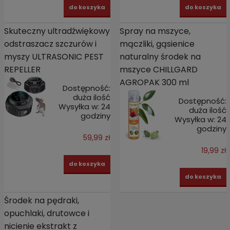
do koszyka
do koszyka
Skuteczny ultradźwiękowy
Spray na mszyce,
odstraszacz szczurów i
mączliki, gąsienice
myszy ULTRASONIC PEST
naturalny środek na
REPELLER
mszyce CHILLGARD
AGROPAK 300 ml
Dostępność:
duża ilość
Dostępność:
Wysyłka w:
24
duża ilość
godziny
Wysyłka w:
24
godziny
59,99 zł
19,99 zł
do koszyka
do koszyka
Środek na pędraki,
opuchlaki, drutowce i
nicienie ekstrakt z