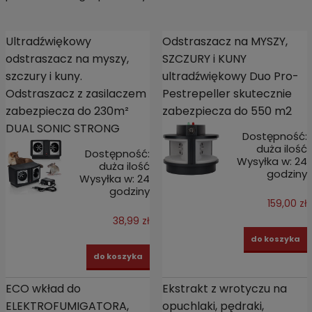
Ultradźwiękowy
Odstraszacz na MYSZY,
odstraszacz na myszy,
SZCZURY i KUNY
szczury i kuny.
ultradźwiękowy Duo Pro-
Odstraszacz z zasilaczem
Pestrepeller skutecznie
zabezpiecza do 230m²
zabezpiecza do 550 m2
DUAL SONIC STRONG
Dostępność:
duża ilość
Dostępność:
Wysyłka w:
24
duża ilość
godziny
Wysyłka w:
24
godziny
159,00 zł
38,99 zł
do koszyka
do koszyka
ECO wkład do
Ekstrakt z wrotyczu na
ELEKTROFUMIGATORA,
opuchlaki, pędraki,