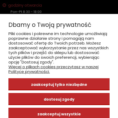
godziny otwarcia
Pon-Pt 8:30 - 18:00
Sobota nieczynne
Dbamy o Twoją prywatność
Płatność: gotówka, karta, BLIK
Pliki cookies i pokrewne im technologie umożliwiają
poprawne działanie strony i pomagają nam
zobacz, jak dojechać
dostosować ofertę do Twoich potrzeb. Możesz
zaakceptować wykorzystanie przez nas wszystkich
tych plików i przejść do sklepu lub dostosować
użycie plików do swoich preferencji, wybierając
opcję "Dostosuj zgody".
Więcej o plikach cookies przeczytasz w naszej
INFORMACJE
Polityce prywatności.
ZAKUPY
zaakceptuj tylko niezbędne
CENTRUM WIEDZY
dostosuj zgody
zaakceptuj wszystkie