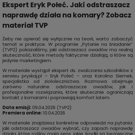
Ekspert Eryk Połeć. Jaki odstraszacz
naprawdę działa na komary? Zobacz
materiał TVP
Żeby nie opierać się wyłącznie na teorii, warto zobaczyć
temat w praktyce. W programie „Pytanie na śniadanie”
(TVP2) pokazaliśmy, jaki odstraszacz owadów ma realną
skuteczność, które metody faktycznie działają, a które są
jedynie marketingiem.
W materiale wystąpił ekspert ds. zwalczania szkodników z
serwisu pryskaj.pl – Eryk Połeć – oraz Karolina Siemek,
specjalistka od ziołolecznictwa. Rozmowa obejmuje
zarówno naturalne odstraszacze owadów, jak i
profesjonalne rozwiązania, które skutecznie ograniczają
kontakt z komarami i poprawiają komfort latem.
Data emisji:
09.04.2026 (TVP2)
Premiera online:
10.04.2026
W materiale znajdziesz konkretne odpowiedzi na pytania:
jaki odstraszacz owadów wybrać, czy zapach naprawdę
działa, które rośliny mają sens, jakie środki są bezpieczne