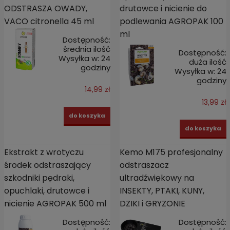
ODSTRASZA OWADY,
drutowce i nicienie do
VACO citronella 45 ml
podlewania AGROPAK 100
ml
Dostępność:
średnia ilość
Dostępność:
Wysyłka w:
24
duża ilość
godziny
Wysyłka w:
24
godziny
14,99 zł
13,99 zł
do koszyka
do koszyka
Ekstrakt z wrotyczu
Kemo M175 profesjonalny
środek odstraszający
odstraszacz
szkodniki pędraki,
ultradźwiękowy na
opuchlaki, drutowce i
INSEKTY, PTAKI, KUNY,
nicienie AGROPAK 500 ml
DZIKI i GRYZONIE
Dostępność:
Dostępność: