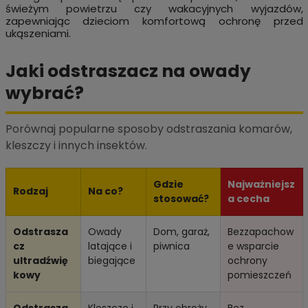
świeżym powietrzu czy wakacyjnych wyjazdów,
zapewniając dzieciom komfortową ochronę przed
ukąszeniami.
Jaki odstraszacz na owady
wybrać?
Porównaj popularne sposoby odstraszania komarów,
kleszczy i innych insektów.
Gdzie
Najważniejsz
Rodzaj
Na co?
stosować?
a cecha
Odstrasza
Owady
Dom, garaż,
Bezzapachow
cz
latające i
piwnica
e wsparcie
ultradźwię
biegające
ochrony
kowy
pomieszczeń
Odstrasza
Kleszcze i
Przy obroży
Bez