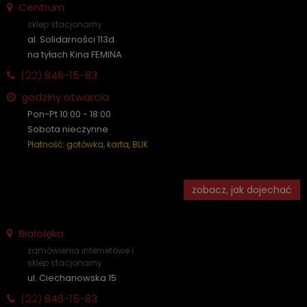
Centrum
sklep stacjonarny
al. Solidarności 113d
na tyłach Kina FEMINA
(22)
846-15-83
godziny otwarcia
Pon-Pt 10:00 - 18:00
Sobota nieczynne
Płatność: gotówka, karta, BLIK
zobacz, jak dojechać
Białołęka
zamówienia internetowe i
sklep stacjonarny
ul. Ciechanowska 15
(22)
846-15-83