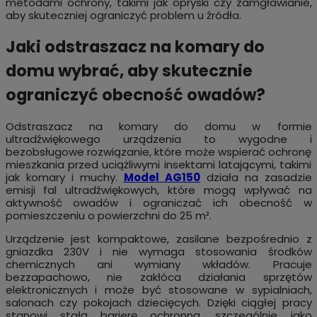
metodami ochrony, takimi jak opryski czy zamgławianie,
aby skuteczniej ograniczyć problem u źródła.
Jaki odstraszacz na komary do
domu wybrać, aby skutecznie
ograniczyć obecność owadów?
Odstraszacz na komary do domu w formie
ultradźwiękowego urządzenia to wygodne i
bezobsługowe rozwiązanie, które może wspierać ochronę
mieszkania przed uciążliwymi insektami latającymi, takimi
jak komary i muchy.
Model AG150
działa na zasadzie
emisji fal ultradźwiękowych, które mogą wpływać na
aktywność owadów i ograniczać ich obecność w
pomieszczeniu o powierzchni do 25 m².
Urządzenie jest kompaktowe, zasilane bezpośrednio z
gniazdka 230V i nie wymaga stosowania środków
chemicznych ani wymiany wkładów. Pracuje
bezzapachowo, nie zakłóca działania sprzętów
elektronicznych i może być stosowane w sypialniach,
salonach czy pokojach dziecięcych. Dzięki ciągłej pracy
stanowi stałą barierę ochronną, szczególnie jako