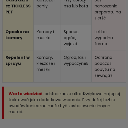
cz TICKLESS
pchły
psa lub kota
nanoszenia
PET
preparatu na
sierść
Opaska na
Komary i
Spacer,
Lekka i
komary
meszki
ogród,
wygodna
wyjazd
forma
Repelent w
Komary,
Ogród, las i
Ochrona
sprayu
kleszcze i
wypoczynek
podczas
meszki
pobytu na
zewnątrz
Warto wiedzieć:
odstraszacze ultradźwiękowe najlepiej
traktować jako dodatkowe wsparcie. Przy dużej liczbie
owadów konieczne może być zastosowanie innych
metod.