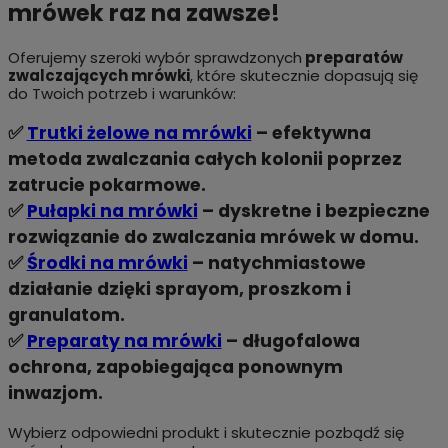
mrówek raz na zawsze!
Oferujemy szeroki wybór sprawdzonych
preparatów
zwalczających mrówki
, które skutecznie dopasują się
do Twoich potrzeb i warunków:
✅
Trutki żelowe na mrówki
– efektywna
metoda zwalczania całych kolonii poprzez
zatrucie pokarmowe.
✅
Pułapki na mrówki
– dyskretne i bezpieczne
rozwiązanie do zwalczania mrówek w domu.
✅
Środki na mrówki
– natychmiastowe
działanie dzięki sprayom, proszkom i
granulatom.
✅
Preparaty na mrówki
– długofalowa
ochrona, zapobiegająca ponownym
inwazjom.
Wybierz odpowiedni produkt i skutecznie pozbądź się