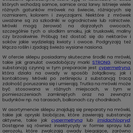
których wchodzą samce, samice oraz larwy. Istnieje wiele
różnych gatunków mrówek na świecie, różniących się
rozmiarem, kolorem i zwyczajami. Niektóre z mrówek
uważane są za
szkodniki w ogrodnictwie lub rolnictwie.
Mrówki mogą żerować na dojrzałych owocach,
szczególnie tych o słodkim smaku, jak truskawki, maliny
czy brzoskwinie. Próbują też dostać się do nektarów i
soków jakie wydzielają kwiaty i owoce. Podgryzają też
kłącza roślin i zjadają świeżo wysiane nasiona.
W ofercie sklepu posiadamy skuteczne środki na mrówki,
takie jak granulat owadobójczy marki
STRONG
. Główną
substancją czynną w tym preparacie jest
cypermetryna
,
która działa na owady w sposób żołądkowy, jak i
kontaktowy. Mrówki po zetknięciu z substancją tracą
zdolność poruszania się i umierają. Trutka na mrówki może
być stosowana w różnych miejscach, w tym w
pomieszczeniach zamkniętych oraz na zewnątrz
budynków np. na tarasach, balkonach czy chodnikach.
W asortymencie sklepu znajdują się preparaty na mrówki,
takie jak opryski biobójcze, które zawierają substancje
aktywne, takie jak
cypermetryna
lub
imidachlopryd
.
Dostępne są również insektycydy w formie sprayu lub
aerozolu, które zwalczają owady biegające, zarówno