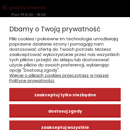
godziny otwarcia
Pon-Pt 8:30 - 18:00
Sobota nieczynne
Dbamy o Twoją prywatność
Płatność: gotówka, karta, BLIK
Pliki cookies i pokrewne im technologie umożliwiają
poprawne działanie strony i pomagają nam
zobacz, jak dojechać
dostosować ofertę do Twoich potrzeb. Możesz
zaakceptować wykorzystanie przez nas wszystkich
tych plików i przejść do sklepu lub dostosować
użycie plików do swoich preferencji, wybierając
opcję "Dostosuj zgody".
Więcej o plikach cookies przeczytasz w naszej
INFORMACJE
Polityce prywatności.
ZAKUPY
zaakceptuj tylko niezbędne
CENTRUM WIEDZY
dostosuj zgody
zaakceptuj wszystkie