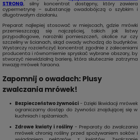
STRONG
, silny koncentrat dostępny, który zawiera
cypermetrynę – substancję owadobójczą o szybkim i
długotrwałym działaniu.
Preparat najlepiej stosować w miejscach, gdzie mrówki
przemieszczają się najczęściej, takich jak listwy
przypodłogowe, narożniki pomieszczeń, okolice rur czy
szczeliny w ścianach, skąd owady wchodzą do budynków.
Wystarczy rozcieńczyć koncentrat zgodnie z zaleceniami
producenta i równomiernie spryskać wybrane obszary, by
stworzyć niewidzialną barierę, która skutecznie zatrzyma
inwazję mrówek faraona.
Zapomnij o owadach: Plusy
zwalczania mrówek!
Bezpieczeństwo żywności
- Dzięki likwidacji mrówek
ograniczamy dostęp do żywności znajdującej się w
kuchniach i spiżarniach.
Zdrowe kwiaty i rośliny
- Preparaty do zwalczania
mrówek chronią rośliny przed spożywaniem soków i
wyjadaniem nektarów z kwiatów. Zwalczanie