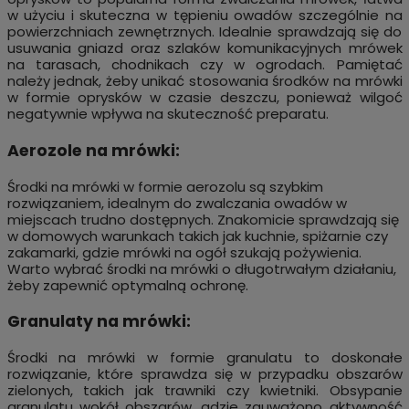
w użyciu i skuteczna w tępieniu owadów szczególnie na
powierzchniach zewnętrznych. Idealnie sprawdzają się do
usuwania gniazd oraz szlaków komunikacyjnych mrówek
na tarasach, chodnikach czy w ogrodach. Pamiętać
należy jednak, żeby unikać stosowania środków na mrówki
w formie oprysków w czasie deszczu, ponieważ wilgoć
negatywnie wpływa na skuteczność preparatu.
Aerozole na mrówki:
Środki na mrówki w formie aerozolu są szybkim
rozwiązaniem, idealnym do zwalczania owadów w
miejscach trudno dostępnych. Znakomicie sprawdzają się
w domowych warunkach takich jak kuchnie, spiżarnie czy
zakamarki, gdzie mrówki na ogół szukają pożywienia.
Warto wybrać środki na mrówki o długotrwałym działaniu,
żeby zapewnić optymalną ochronę.
Granulaty na mrówki:
Środki na mrówki w formie granulatu to doskonałe
rozwiązanie, które sprawdza się w przypadku obszarów
zielonych, takich jak trawniki czy kwietniki. Obsypanie
granulatu wokół obszarów, gdzie zauważono aktywność