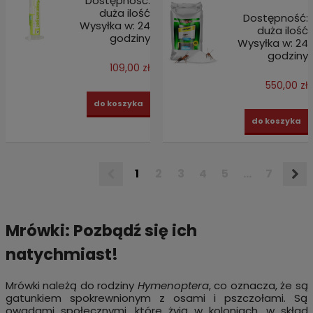
Dostępność:
duża ilość
Dostępność:
Wysyłka w:
24
duża ilość
godziny
Wysyłka w:
24
godziny
109,00 zł
550,00 zł
do koszyka
do koszyka
1
2
3
4
5
...
7
Mrówki: Pozbądź się ich
natychmiast!
Mrówki należą do rodziny
Hymenoptera
, co oznacza, że są
gatunkiem spokrewnionym z osami i pszczołami. Są
owadami społecznymi, które żyją w koloniach, w skład