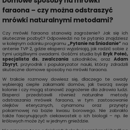
Domowe sposoby na mrówki
faraona – czy można odstraszyć
mrówki naturalnymi metodami?
Czy mrówki faraona stanowią zagrożenie? Jak się ich
skutecznie pozbyć? Odpowiedzi na te pytania znajdziesz
w kolejnym odcinku programu
„Pytanie na Śniadanie”
na
antenie TVP 2, gdzie eksperci wyjaśniają, jak radzić sobie z
tymi uciążliwymi owadami. Gośćmi studia byli
Eryk Połeć,
specjalista ds. zwalczania
szkodników, oraz
Adam
Zbyryt
, przyrodnik i popularyzator nauki, którzy zdradzili
skuteczne domowe sposoby na mrówki faraona.
W trakcie rozmowy dowiesz się, dlaczego te owady
wybierają ciepłe zakamarki domów, jak tworzą swoje
kolonie i czy mogą stanowić zagrożenie dla zdrowia ludzi.
Eksperci przedstawili również naturalne metody
odstraszania mrówek faraona, w tym zastosowanie
olejków eterycznych, cynamonu oraz przynęty
pokarmowej na bazie kwasu borowego. Nie zabrakło
także fascynujących ciekawostek o ich biologii – np. ile
królowych może żyć w jednym gnieździe.