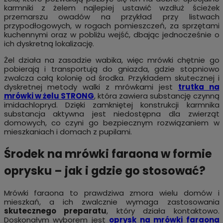
karmniki z żelem najlepiej ustawić wzdłuż ścieżek
przemarszu owadów na przykład przy listwach
przypodłogowych, w rogach pomieszczeń, za sprzętami
kuchennymi oraz w pobliżu wejść, dbając jednocześnie o
ich dyskretną lokalizację.
Żel działa na zasadzie wabika, więc mrówki chętnie go
pobierają i transportują do gniazda, gdzie stopniowo
zwalcza całą kolonię od środka. Przykładem skutecznej i
dyskretnej metody walki z mrówkami jest
trutka na
mrówki w żelu STRONG
, która zawiera substancję czynną
imidachlopryd. Dzięki zamkniętej konstrukcji karmnika
substancja aktywna jest niedostępna dla zwierząt
domowych, co czyni go bezpiecznym rozwiązaniem w
mieszkaniach i domach z pupilami.
Środek na mrówki faraona w formie
oprysku – jak i gdzie go stosować?
Mrówki faraona to prawdziwa zmora wielu domów i
mieszkań, a ich zwalcznie wymaga zastosowania
skutecznego preparatu
, który działa kontaktowo.
Doskonałym wyborem jest
oprysk na mrówki faraona