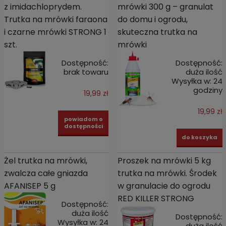
z imidachloprydem.
mrówki 300 g – granulat
Trutka na mrówki faraona
do domu i ogrodu,
i czarne mrówki STRONG 1
skuteczna trutka na
szt.
mrówki
Dostępność:
Dostępność:
brak towaru
duża ilość
Wysyłka w:
24
godziny
19,99 zł
19,99 zł
powiadom o
dostępności
do koszyka
Żel trutka na mrówki,
Proszek na mrówki 5 kg
zwalcza całe gniazda
trutka na mrówki. Środek
AFANISEP 5 g
w granulacie do ogrodu
RED KILLER STRONG
Dostępność:
duża ilość
Dostępność:
Wysyłka w:
24
duża ilość