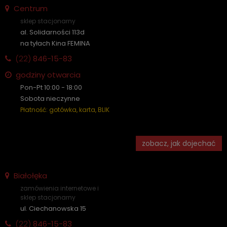
Centrum
sklep stacjonarny
al. Solidarności 113d
na tyłach Kina FEMINA
(22)
846-15-83
godziny otwarcia
Pon-Pt 10:00 - 18:00
Sobota nieczynne
Płatność: gotówka, karta, BLIK
zobacz, jak dojechać
Białołęka
zamówienia internetowe i
sklep stacjonarny
ul. Ciechanowska 15
(22)
846-15-83