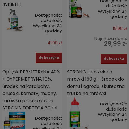
Dostępność:
RYBIKI 1 L
duża ilość
Wysyłka w:
24
Dostępność:
godziny
duża ilość
Wysyłka w:
24
19,99 zł
godziny
Najniższa cena:
29,99 zł
41,99 zł
do koszyka
do koszyka
Oprysk PERMETRYNA 40%
STRONG proszek na
+ CYPERMETRYNA 10%.
mrówki 150 g – środek do
Środek na karaluchy,
domu i ogrodu, skuteczna
prusaki, komary, muchy,
trutka na mrówki
mrówki i pleśniakowce
Dostępność:
STRONG FORTECA 30 ml
duża ilość
Wysyłka w:
24
Dostępność:
godziny
duża ilość
Wysyłka w:
24