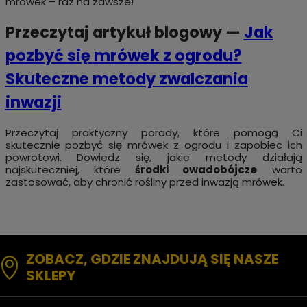
mrówek – raz na zawsze!
Przeczytaj artykuł blogowy
—
Jak
pozbyć się mrówek z ogrodu?
Skuteczne metody zwalczania
inwazji
Przeczytaj praktyczny porady, które pomogą Ci
skutecznie pozbyć się mrówek z ogrodu i zapobiec ich
powrotowi. Dowiedz się, jakie metody działają
najskuteczniej, które
środki owadobójcze
warto
zastosować, aby chronić rośliny przed inwazją mrówek.
ZOBACZ, GDZIE ZNAJDUJĄ SIĘ NASZE
SKLEPY