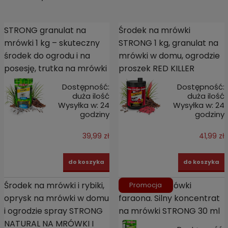
STRONG granulat na
Środek na mrówki
mrówki 1 kg – skuteczny
STRONG 1 kg, granulat na
środek do ogrodu i na
mrówki w domu, ogrodzie
posesję, trutka na mrówki
proszek RED KILLER
Dostępność:
Dostępność:
duża ilość
duża ilość
Wysyłka w:
24
Wysyłka w:
24
godziny
godziny
39,99 zł
41,99 zł
do koszyka
do koszyka
Środek na mrówki i rybiki,
Oprysk na mrówki
Promocja
oprysk na mrówki w domu
faraona. Silny koncentrat
i ogrodzie spray STRONG
na mrówki STRONG 30 ml
NATURAL NA MRÓWKI I