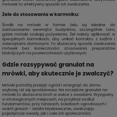
mrówek to efektywny sposób ich zwalczania.
Żele do stosowania w karmniku:
Środki na mrówki w formie żelu są idealne do
zastosowania wewnątrz budynków, szczególnie tam,
gdzie mrówki szukają pożywienia. Żel należy aplikować w
specjalnych karmnikach, aby unikać kontaktu z ludźmi i
zwierzętami domowymi. To skuteczny sposób zwalczania
mrówek bez konieczności stosowania preparatów
biobójczych na powierzchniach użytkowych.
Gdzie rozsypywać granulat na
mrówki, aby skutecznie je zwalczyć?
Mrówki potrafią przejąć ogród i wtargnąć do domu
szybciej, niż się spodziewasz. Na szczęście granulat na
mrówki to skuteczna broń w walce z owadami. Wysypany
w strategicznych miejscach, na przykład wzdłuż
fundamentów, przy tarasach, ścieżkach ogrodowych i
wokół gniazd – działa błyskawicznie, zwalczając
pojedyncze owady, jak i całe ich społeczności.