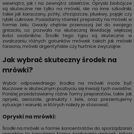
wewnątrz, jak i na zewnątrz obiektów. Opryski biobójcze
są skuteczne nie tylko na mrówki, ale na inne szkodniki,
takie jak karaczany, pchły, chrząszcze, pluskwy, pająki czy
rybiki cukrowe. Posiadamy również preparaty na mrówki w
formie żelu. Owady chętnie przenoszą żel do swojego
gniazda, co pozwala na skuteczną likwidację większej
ilości osobników. Środki tego typu są skuteczne w
zwalczaniu różnych gatunków mrówek takich jak mrówki
faraona, mrówki argentyńskie czy hurtnice zwyczajne.
Jak wybrać skuteczny środek na
mrówki?
Wybór odpowiedniego środka na mrówki może być
kluczowe w skutecznym pozbyciu się inwazji tych owadów.
Poniżej przedstawiamy różne formy preparatów, takie jak
opryski, aerozole, granulaty i żele, oraz prezentujemy
sytuacje i warunki, w których należy je stosować.
Opryski na mrówki:
Środki na mrówki w formie koncentratów do sporządzania
oprysków to popularna forma zwalczania mrówek, łatwa