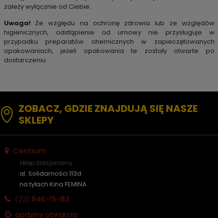
zależy wyłącznie od Ciebie.
Uwaga!
Ze względu na ochronę zdrowia lub ze względów
higienicznych, odstąpienie od umowy nie przysługuje w
przypadku preparatów chemicznych w zapieczętowanych
opakowaniach, jeżeli opakowania te zostały otwarte po
dostarczeniu.
ZOBACZ, GDZIE ZNAJDUJĄ SIĘ NASZE
SKLEPY
Centrum
sklep stacjonarny
al. Solidarności 113d
na tyłach Kina FEMINA
(22)
846-15-83
godziny otwarcia