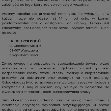
zależności od tego, które zdarzenie nastąpi wcześniej.
Prosimy odesłać lub przekazać nam rzecz niezwłocznie, a w
każdym razie nie później niż 14 dni od dnia, w którym
poinformowałeś nas o odstąpieniu od umowy. Termin jest
zachowany, jeżeli odeślesz rzecz przed upływem terminu 14 dni
na
adres:
ERPOL ERYK POŁEĆ
ul. Ciechanowska 15
03-107 Warszawa
z dopiskiem Zwrot
Zwróć uwagę na odpowiednie zabezpieczenie towaru przed
uszkodzeniem w przesyłce. Będziesz musiał ponieść
bezpośrednie koszty zwrotu rzeczy. Prosimy o nieprzesyłanie
przesyłek za pobraniem oraz przesyłek
na koszt odbiorcy.
Odpowiadasz tylko za zmniejszenie wartości rzeczy wynikające z
korzystania z niej w sposób inny niż było to konieczne do
stwierdzenia charakteru, cech i funkcjonowania rzeczy.
Jeśli chcesz, możesz odesłać nam zwracaną rzecz razem z
informacją dotyczącą wykonania przysługującego Ci prawa
odstąpienia
od umowy sprzedaży. Nie jest to jednak konieczne i