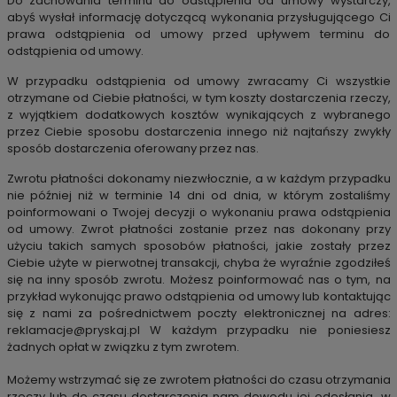
Do zachowania terminu do odstąpienia od umowy wystarczy,
abyś wysłał informację dotyczącą wykonania przysługującego Ci
prawa odstąpienia od umowy przed upływem terminu do
odstąpienia od umowy.
W przypadku odstąpienia od umowy zwracamy Ci wszystkie
otrzymane od Ciebie płatności, w tym koszty dostarczenia rzeczy,
z
wyjątkiem dodatkowych kosztów wynikających z wybranego
przez Ciebie sposobu dostarczenia innego niż najtańszy zwykły
sposób
dostarczenia oferowany przez nas.
Zwrotu płatności dokonamy niezwłocznie, a w każdym przypadku
nie później niż w terminie 14 dni od dnia, w którym zostaliśmy
poinformowani o Twojej decyzji o wykonaniu prawa odstąpienia
od umowy. Zwrot płatności zostanie przez nas dokonany przy
użyciu takich samych sposobów płatności, jakie zostały przez
Ciebie użyte w pierwotnej transakcji, chyba że wyraźnie
zgodziłeś
się na inny sposób zwrotu. Możesz poinformować nas o tym, na
przykład wykonując prawo odstąpienia od umowy lub
kontaktując
się z nami za pośrednictwem poczty elektronicznej na adres:
reklamacje@pryskaj.pl
W każdym przypadku nie poniesiesz
żadnych opłat w związku z tym zwrotem.
Możemy wstrzymać się ze zwrotem płatności do czasu otrzymania
rzeczy lub do czasu dostarczenia nam dowodu jej odesłania, w