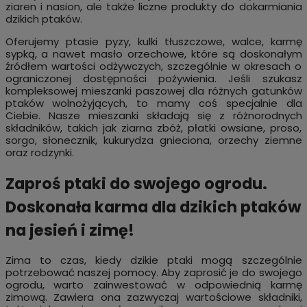
ziaren i nasion, ale także liczne produkty do dokarmiania
dzikich ptaków.
Oferujemy ptasie pyzy, kulki tłuszczowe, walce, karmę
sypką, a nawet masło orzechowe, które są doskonałym
źródłem wartości odżywczych, szczególnie w okresach o
ograniczonej dostępności pożywienia. Jeśli szukasz
kompleksowej mieszanki paszowej dla różnych gatunków
ptaków wolnożyjących, to mamy coś specjalnie dla
Ciebie. Nasze mieszanki składają się z różnorodnych
składników, takich jak ziarna zbóż, płatki owsiane, proso,
sorgo, słonecznik, kukurydza gnieciona, orzechy ziemne
oraz rodzynki.
Zaproś ptaki do swojego ogrodu.
Doskonała karma dla dzikich ptaków
na jesień i zimę!
Zima to czas, kiedy dzikie ptaki mogą szczególnie
potrzebować naszej pomocy. Aby zaprosić je do swojego
ogrodu, warto zainwestować w odpowiednią karmę
zimową. Zawiera ona zazwyczaj wartościowe składniki,