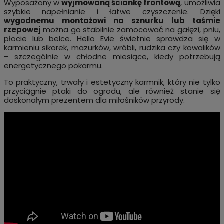
Wyposażony w
wyjmowaną ściankę frontową
, umożliwia
szybkie napełnianie i łatwe czyszczenie. Dzięki
wygodnemu montażowi na sznurku lub taśmie
rzepowej
można go stabilnie zamocować na gałęzi, pniu,
płocie lub belce. Hello Evie świetnie sprawdza się w
karmieniu sikorek, mazurków, wróbli, rudzika czy kowalików
– szczególnie w chłodne miesiące, kiedy potrzebują
energetycznego pokarmu.
To praktyczny, trwały i estetyczny karmnik, który nie tylko
przyciągnie ptaki do ogrodu, ale również stanie się
doskonałym prezentem dla miłośników przyrody.