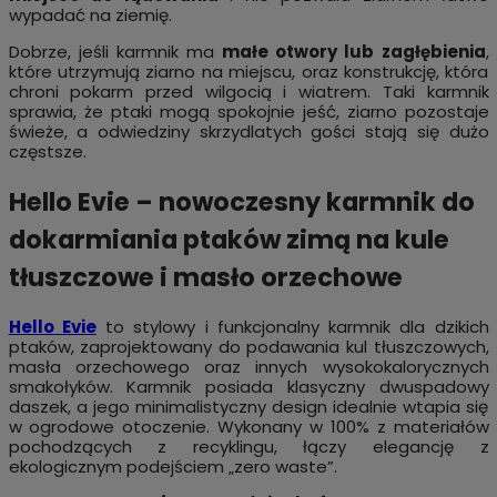
wypadać na ziemię.
Dobrze, jeśli karmnik ma
małe otwory lub zagłębienia
,
które utrzymują ziarno na miejscu, oraz konstrukcję, która
chroni pokarm przed wilgocią i wiatrem. Taki karmnik
sprawia, że ptaki mogą spokojnie jeść, ziarno pozostaje
świeże, a odwiedziny skrzydlatych gości stają się dużo
częstsze.
Hello Evie – nowoczesny karmnik do
dokarmiania ptaków zimą na kule
tłuszczowe i masło orzechowe
Hello Evie
to stylowy i funkcjonalny karmnik dla dzikich
ptaków, zaprojektowany do podawania kul tłuszczowych,
masła orzechowego oraz innych wysokokalorycznych
smakołyków. Karmnik posiada klasyczny dwuspadowy
daszek, a jego minimalistyczny design idealnie wtapia się
w ogrodowe otoczenie. Wykonany w 100% z materiałów
pochodzących z recyklingu, łączy elegancję z
ekologicznym podejściem „zero waste”.