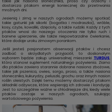
takie jak nasiona słonecznika, proso czy orzechy i
dostarcza ptakom energii koniecznej do przetrwania
mroźnych dni.
Jesienią i zimą w naszych ogrodach możemy spotkać
takie gatunki jak sikorki (bogatka i modraszka), wróble,
kosy, czyże, kowaliki, dzięcioły, a także rudziki. Każdy z tych
ptaków wnosi do naszego otoczenia nie tylko ruch i
barwne upierzenie, ale także niepowtarzalne ćwierkanie,
które dodaje uroku zimowym porankom.
Jeśli jesteś pasjonatem obserwacji ptaków i chcesz
zadbać o skrzydlatych przyjaciół, to doskonałym
wyborem będzie zakup uniwersalnej mieszanki
TURDUS
,
która stanowi suplement naturalnego pożywienia. Ziarno
dla ptaków zawiera starannie dobrane nasiona zbożowe,
takie jak pszenica, owies, sorgo, proso, a także nasiona
słonecznika, kukurydzy, peluszki, grochu oraz innych nasion
roślin oleistych. Dzięki temu możemy dostarczyć ptakom
składniki odżywcze, które wspierają ich zdrowie i kondycję.
Jest to szczególnie ważne w chłodniejsze dni, kiedy wiele
ptaków zostaje w naszych ogrodach, szukając
wartościowego pożywienia.