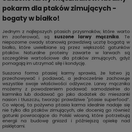
pokarm dla ptaków zimujących -
bogaty w białko!
Jednym z najlepszych ptasich przysmaków, które warto
im zaoferować, są
suszone larwy mącznika
. Te
niepozorne owady stanowią prawdziwą ucztę bogatą w
białko, które uwielbiane są przez większość gatunków
ptaków. Naturalne proteiny zawarte w larwach są
szczególnie wartościowe dla ptaków zimujących, gdyż
pomagają im utrzymać siłę i kondycję.
Suszona forma ptasiej karmy sprawia, że łatwo ją
przechowywać i podawać, a jednocześnie zachowuje
wszystkie swoje właściwości odżywcze. Larwy mącznika
możemy z powodzeniem podawać samodzielnie do
karmnika lub dodawać go jako dodatek do mieszanki
nasion i tłuszczu, tworząc prawdziwe "ptasie superfood”.
Co więcej, ta pożywna ptasia karma idealnie nadaje się
nie tylko dla ptaków zimujących, ale docenią go również
gatunki powracające do Polski wiosną, które potrzebują
energii na budowę gniazd i późniejszą opiekę nad
pisklętami.