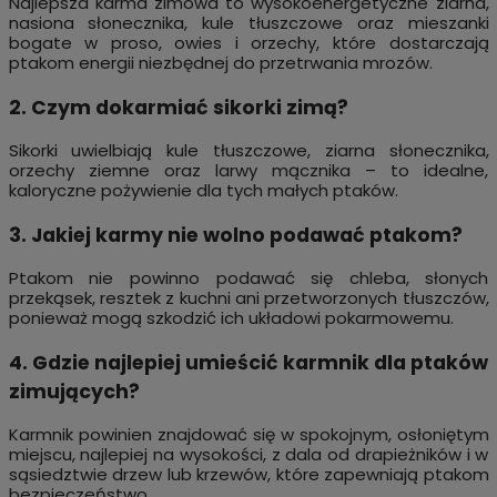
Najlepsza karma zimowa to wysokoenergetyczne ziarna,
nasiona słonecznika, kule tłuszczowe oraz mieszanki
bogate w proso, owies i orzechy, które dostarczają
ptakom energii niezbędnej do przetrwania mrozów.
2. Czym dokarmiać sikorki zimą?
Sikorki uwielbiają kule tłuszczowe, ziarna słonecznika,
orzechy ziemne oraz larwy mącznika – to idealne,
kaloryczne pożywienie dla tych małych ptaków.
3. Jakiej karmy nie wolno podawać ptakom?
Ptakom nie powinno podawać się chleba, słonych
przekąsek, resztek z kuchni ani przetworzonych tłuszczów,
ponieważ mogą szkodzić ich układowi pokarmowemu.
4. Gdzie najlepiej umieścić karmnik dla ptaków
zimujących?
Karmnik powinien znajdować się w spokojnym, osłoniętym
miejscu, najlepiej na wysokości, z dala od drapieżników i w
sąsiedztwie drzew lub krzewów, które zapewniają ptakom
bezpieczeństwo.