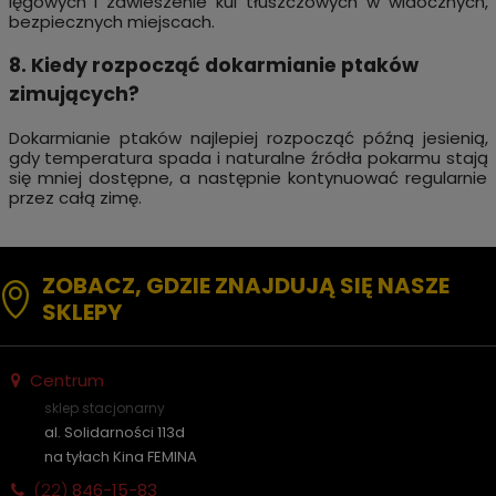
lęgowych i zawieszenie kul tłuszczowych w widocznych,
bezpiecznych miejscach.
8. Kiedy rozpocząć dokarmianie ptaków
zimujących?
Dokarmianie ptaków najlepiej rozpocząć późną jesienią,
gdy temperatura spada i naturalne źródła pokarmu stają
się mniej dostępne, a następnie kontynuować regularnie
przez całą zimę.
ZOBACZ, GDZIE ZNAJDUJĄ SIĘ NASZE
SKLEPY
Centrum
sklep stacjonarny
al. Solidarności 113d
na tyłach Kina FEMINA
(22)
846-15-83