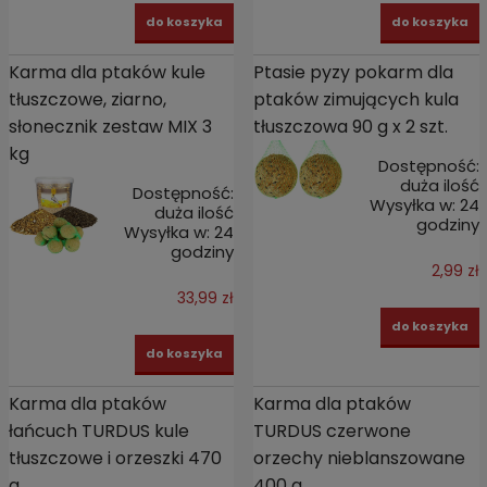
do koszyka
do koszyka
Karma dla ptaków kule
Ptasie pyzy pokarm dla
tłuszczowe, ziarno,
ptaków zimujących kula
słonecznik zestaw MIX 3
tłuszczowa 90 g x 2 szt.
kg
Dostępność:
duża ilość
Dostępność:
Wysyłka w:
24
duża ilość
godziny
Wysyłka w:
24
godziny
2,99 zł
33,99 zł
do koszyka
do koszyka
Karma dla ptaków
Karma dla ptaków
łańcuch TURDUS kule
TURDUS czerwone
tłuszczowe i orzeszki 470
orzechy nieblanszowane
g
400 g