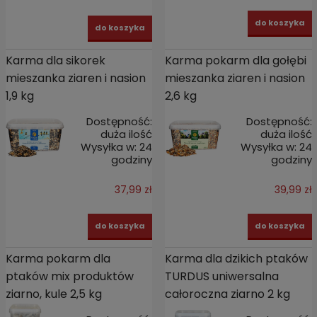
do koszyka
do koszyka
Karma dla sikorek
Karma pokarm dla gołębi
mieszanka ziaren i nasion
mieszanka ziaren i nasion
1,9 kg
2,6 kg
Dostępność:
Dostępność:
duża ilość
duża ilość
Wysyłka w:
24
Wysyłka w:
24
godziny
godziny
37,99 zł
39,99 zł
do koszyka
do koszyka
Karma pokarm dla
Karma dla dzikich ptaków
ptaków mix produktów
TURDUS uniwersalna
ziarno, kule 2,5 kg
całoroczna ziarno 2 kg