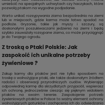
umieścić na specjalnych uchwytach czy haczykach, które
pozwolą ptakom na wygodne podjadanie.
Warto unikać rozsypywania ziarna bezpośrednio na ziemi
lub w miejscach, gdzie karma może łatwo spadać na
podłoże. Gryzonie, takie jak myszy i szczury, są
doskonałymi poszukiwaczami jedzenia na ziemi i będą
szybko zauważały rozsypane ziarna, co może przyciągnąć
je do Twojego ogrodu.
Z troską o Ptaki Polskie: Jak
zaspokoić ich unikalne potrzeby
żywieniowe ?
Zakup karmy dla ptaków jest nie tylko sposobem na
troskę o wolnożyjące ptaki, ale także doskonałym źródłem
radości i obserwacji przyrodniczych cudów. Wybierając
odpowiednią karmę dla skrzydlatych przyjaciół, wspierasz
ich ochronę, jednocześnie ciesząc się pięknym widokiem
ptaków na swoim terenie. Zaspokojenie potrzeb
żywieniowych ptaków w Polsce to ważny element ochrony
wolnożyjących gatunków i zachęcenia ich do odwiedzania