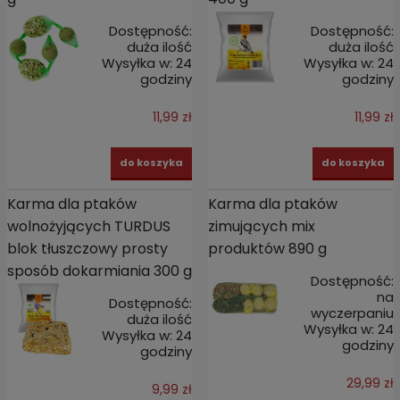
Dostępność:
Dostępność:
duża ilość
duża ilość
Wysyłka w:
24
Wysyłka w:
24
godziny
godziny
11,99 zł
11,99 zł
do koszyka
do koszyka
Karma dla ptaków
Karma dla ptaków
wolnożyjących TURDUS
zimujących mix
blok tłuszczowy prosty
produktów 890 g
sposób dokarmiania 300 g
Dostępność:
na
Dostępność:
wyczerpaniu
duża ilość
Wysyłka w:
24
Wysyłka w:
24
godziny
godziny
29,99 zł
9,99 zł