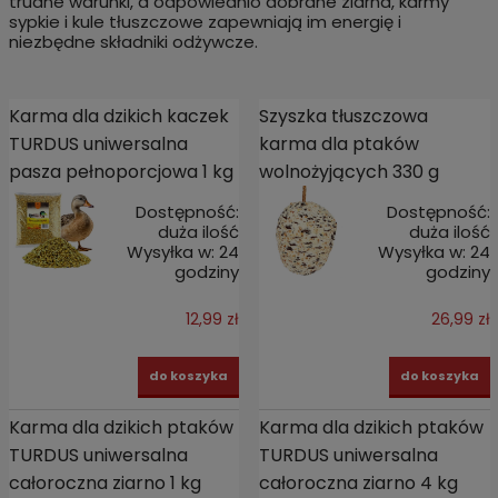
trudne warunki, a odpowiednio dobrane ziarna, karmy
sypkie i kule tłuszczowe zapewniają im energię i
niezbędne składniki odżywcze.
Karma dla dzikich kaczek
Szyszka tłuszczowa
TURDUS uniwersalna
karma dla ptaków
pasza pełnoporcjowa 1 kg
wolnożyjących 330 g
Dostępność:
Dostępność:
duża ilość
duża ilość
Wysyłka w:
24
Wysyłka w:
24
godziny
godziny
12,99 zł
26,99 zł
do koszyka
do koszyka
Karma dla dzikich ptaków
Karma dla dzikich ptaków
TURDUS uniwersalna
TURDUS uniwersalna
całoroczna ziarno 1 kg
całoroczna ziarno 4 kg