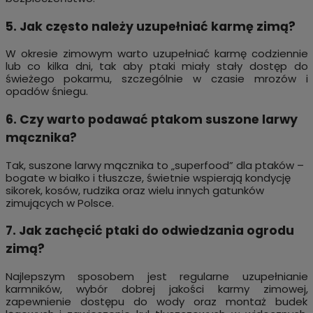
5. Jak często należy uzupełniać karmę zimą?
W okresie zimowym warto uzupełniać karmę codziennie
lub co kilka dni, tak aby ptaki miały stały dostęp do
świeżego pokarmu, szczególnie w czasie mrozów i
opadów śniegu.
6. Czy warto podawać ptakom suszone larwy
mącznika?
Tak, suszone larwy mącznika to „superfood” dla ptaków –
bogate w białko i tłuszcze, świetnie wspierają kondycję
sikorek, kosów, rudzika oraz wielu innych gatunków
zimujących w Polsce.
7. Jak zachęcić ptaki do odwiedzania ogrodu
zimą?
Najlepszym sposobem jest regularne uzupełnianie
karmników, wybór dobrej jakości karmy zimowej,
zapewnienie dostępu do wody oraz montaż budek