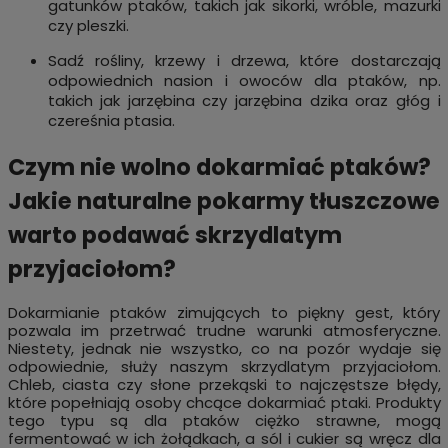
gatunków ptaków, takich jak sikorki, wróble, mazurki
czy pleszki.
Sadź rośliny, krzewy i drzewa, które dostarczają
odpowiednich nasion i owoców dla ptaków, np.
takich jak jarzębina czy jarzębina dzika oraz głóg i
czereśnia ptasia.
Czym nie wolno dokarmiać ptaków?
Jakie naturalne pokarmy tłuszczowe
warto podawać skrzydlatym
przyjaciołom?
Dokarmianie ptaków zimujących to piękny gest, który
pozwala im przetrwać trudne warunki atmosferyczne.
Niestety, jednak nie wszystko, co na pozór wydaje się
odpowiednie, służy naszym skrzydlatym przyjaciołom.
Chleb, ciasta czy słone przekąski to najczęstsze błędy,
które popełniają osoby chcące dokarmiać ptaki. Produkty
tego typu są dla ptaków ciężko strawne, mogą
fermentować w ich żołądkach, a sól i cukier są wręcz dla