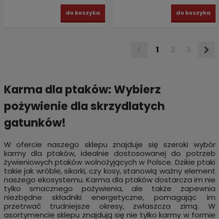
do koszyka
do koszyka
1
2
3
Karma dla ptaków: Wybierz
pożywienie dla skrzydlatych
gatunków!
W ofercie naszego sklepu znajduje się szeroki wybór
karmy dla ptaków, idealnie dostosowanej do potrzeb
żywieniowych ptaków wolnożyjących w Polsce. Dzikie ptaki
takie jak wróble, sikorki, czy kosy, stanowią ważny element
naszego ekosystemu. Karma dla ptaków dostarcza im nie
tylko smacznego pożywienia, ale także zapewnia
niezbędne składniki energetyczne, pomagając im
przetrwać trudniejsze okresy, zwłaszcza zimą. W
asortymencie sklepu znajdują się nie tylko karmy w formie