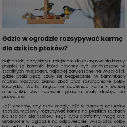
Gdzie w ogrodzie rozsypywać karmę
dla dzikich ptaków?
Najbardziej oczywistym miejscem do rozsypywania karmy
ptasiej są karmniki, które powinny być umieszczone w
stabilnych miejscach, najlepiej zawieszone na wysokości,
gdzie ptaki będą czuły się bezpiecznie. W karmnikach
można rozsypać ziarna zbóż oraz rozdrobnione kolby
kukurydzy. Warto regularnie napełniać karmnik świeżą
mieszanką, aby zapewnić ptakom stały dostęp do
pożywienia.
Jeśli chcemy, aby ptaki mogły jeść w bardziej naturalny
sposób, możemy rozsypywać karmę na płaskich tackach
lub stołach dla ptaków. Tego typu platformy mogą być
ustawione w ogrodzie na odpowiedniej wysokości. Kolby
kukurydzy, kule tłuszczowe, lub kawałki słoniny można