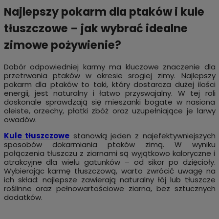
Najlepszy pokarm dla ptaków i kule
tłuszczowe – jak wybrać idealne
zimowe pożywienie?
Dobór odpowiedniej karmy ma kluczowe znaczenie dla
przetrwania ptaków w okresie srogiej zimy. Najlepszy
pokarm dla ptaków to taki, który dostarcza dużej ilości
energii, jest naturalny i łatwo przyswajalny. W tej roli
doskonale sprawdzają się mieszanki bogate w nasiona
oleiste, orzechy, płatki zbóż oraz uzupełniające je larwy
owadów.
Kule tłuszczowe
stanowią jeden z najefektywniejszych
sposobów dokarmiania ptaków zimą. W wyniku
połączenia tłuszczu z ziarnami są wyjątkowo kaloryczne i
atrakcyjne dla wielu gatunków – od sikor po dzięcioły.
Wybierając karmę tłuszczową, warto zwrócić uwagę na
ich skład: najlepsze zawierają naturalny łój lub tłuszcze
roślinne oraz pełnowartościowe ziarna, bez sztucznych
dodatków.