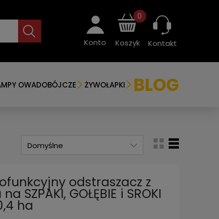
0
Konto
Koszyk
Kontakt
BLOG
AMPY OWADOBÓJCZE
ŻYWOŁAPKI
ofunkcyjny odstraszacz z
 na SZPAKI, GOŁĘBIE i SROKI
0,4 ha