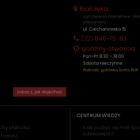
Białołęka
zamówienia internetowe i skl
stacjonarny
ul. Ciechanowska 15
(22)
846-15-83
godziny otwarcia
Pon-Pt 8:30 - 18:00
Sobota nieczynne
Płatność: gotówka, karta, BLIK
zobacz, jak dojechać
CENTRUM WIEDZY
oby płatności
Jak pozbyć się moli spo
odzieżowych?
 towaru