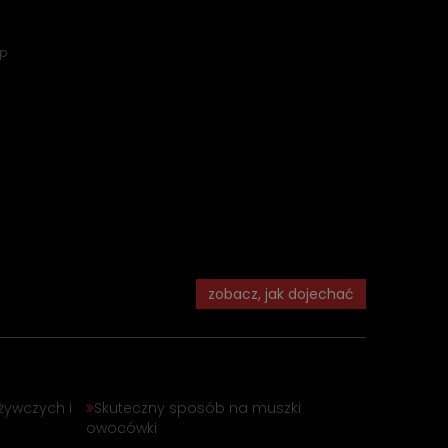
ep
zobacz, jak dojechać
żywczych i
Skuteczny sposób na muszki
owocówki