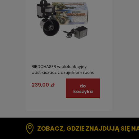
BIRDCHASER wielofunkcyjny
odstraszacz z czujnikiem ruchu
na SZPAKI, GOŁĘBIE i SROKI
zabezpiecza do 0,4 ha
239,00 zł
do
koszyka
ZOBACZ, GDZIE ZNAJDUJĄ SIĘ N