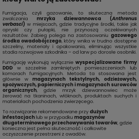
Fumigacja, czyli gazowanie, to skuteczna metoda
zwalczania
mrzyka dziewannowca (
Anthrenus
verbasci
)
w miejscach, gdzie tradycyjne środki, takie jak
opryski czy pułapki, nie przynoszą oczekiwanych
rezultatów. Zabieg polega na zastosowaniu
gazowego
środka owadobójczego
, który wnika w trudno dostępne
szczeliny, materiały i opakowania, eliminując wszystkie
stadia rozwojowe szkodnika – od larw po dorosłe osobniki.
Fumigację wykonują wyłącznie
wyspecjalizowane firmy
DDD
w szczelnie zamkniętych pomieszczeniach lub
komorach fumigacyjnych. Metoda ta stosowana jest
głównie w
magazynach tekstylnych, odzieżowych,
spożywczych, papierniczych i magazynach surowców
organicznych
, gdzie mrzyk dziewannowiec może
żerować na tkaninach, włóknach, produktach suchych i
materiałach pochodzenia zwierzęcego.
To rozwiązanie rekomendowane przy
dużych
infestacjach
lub w przypadku
magazynów
długoterminowego przechowywania towarów
, gdzie
konieczna jest pełna skuteczność i całkowite
oczyszczenie przestrzeni z owadów.