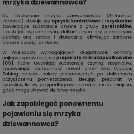
mrzyka dziewannowca?
Do zwalczania mrzyka dziewannowca (
Anthrenus
verbasci
) stosuje się
opryski kontaktowe i rezydualne
zawierające substancje czynne z grupy
pyretroidów
,
takich jak cypermetryna, deltametryna czy permetryna.
Działają one szybko i skutecznie, eliminując zarówno
dorosłe owady, jak i larwy.
W miejscach wymagających długotrwałej ochrony
najlepiej sprawdzają się
preparaty mikrokapsułkowane
(CS)
, które uwalniają substancję czynną stopniowo,
zapewniając skuteczność nawet przez kilka tygodni.
Zabieg oprysku należy przeprowadzić po dokładnym
oczyszczeniu pomieszczenia, kierując preparat w
szczeliny, listwy przypodłogowe, narożniki i inne miejsca,
gdzie mogą ukrywać się larwy mrzyka.
Jak zapobiegać ponownemu
pojawieniu się mrzyka
dziewannowca?