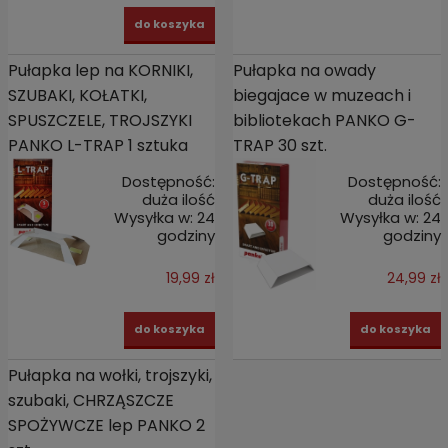
do koszyka
Pułapka lep na KORNIKI,
Pułapka na owady
SZUBAKI, KOŁATKI,
biegajace w muzeach i
SPUSZCZELE, TROJSZYKI
bibliotekach PANKO G-
PANKO L-TRAP 1 sztuka
TRAP 30 szt.
Dostępność:
Dostępność:
duża ilość
duża ilość
Wysyłka w:
24
Wysyłka w:
24
godziny
godziny
19,99 zł
24,99 zł
do koszyka
do koszyka
Pułapka na wołki, trojszyki,
szubaki, CHRZĄSZCZE
SPOŻYWCZE lep PANKO 2