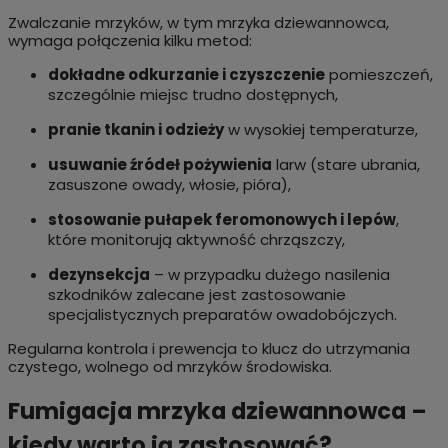
Zwalczanie mrzyków, w tym mrzyka dziewannowca,
wymaga połączenia kilku metod:
dokładne odkurzanie i czyszczenie
pomieszczeń,
szczególnie miejsc trudno dostępnych,
pranie tkanin i odzieży
w wysokiej temperaturze,
usuwanie źródeł pożywienia
larw (stare ubrania,
zasuszone owady, włosie, pióra),
stosowanie pułapek feromonowych i lepów
,
które monitorują aktywność chrząszczy,
dezynsekcja
– w przypadku dużego nasilenia
szkodników zalecane jest zastosowanie
specjalistycznych preparatów owadobójczych.
Regularna kontrola i prewencja to klucz do utrzymania
czystego, wolnego od mrzyków środowiska.
Fumigacja mrzyka dziewannowca –
kiedy warto ją zastosować?