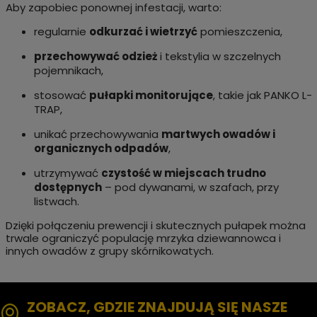
Aby zapobiec ponownej infestacji, warto:
regularnie
odkurzać i wietrzyć
pomieszczenia,
przechowywać odzież
i tekstylia w szczelnych
pojemnikach,
stosować
pułapki monitorujące
, takie jak PANKO L-
TRAP,
unikać przechowywania
martwych owadów i
organicznych odpadów
,
utrzymywać
czystość w miejscach trudno
dostępnych
– pod dywanami, w szafach, przy
listwach.
Dzięki połączeniu prewencji i skutecznych pułapek można
trwale ograniczyć populację mrzyka dziewannowca i
innych owadów z grupy skórnikowatych.
ZOBACZ, GDZIE ZNAJDUJĄ SIĘ NASZE