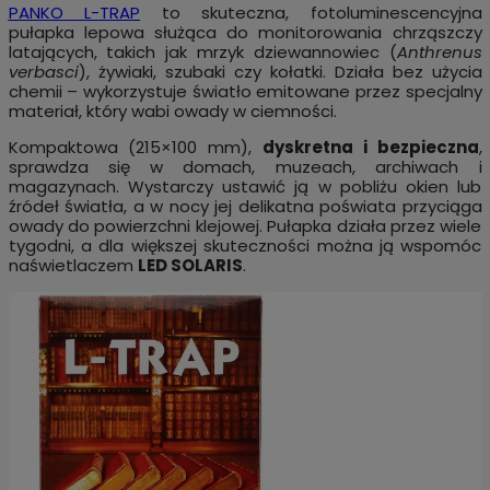
PANKO L-TRAP
to skuteczna, fotoluminescencyjna
pułapka lepowa służąca do monitorowania chrząszczy
latających, takich jak mrzyk dziewannowiec (
Anthrenus
verbasci
), żywiaki, szubaki czy kołatki. Działa bez użycia
chemii – wykorzystuje światło emitowane przez specjalny
materiał, który wabi owady w ciemności.
Kompaktowa (215×100 mm),
dyskretna i bezpieczna
,
sprawdza się w domach, muzeach, archiwach i
magazynach. Wystarczy ustawić ją w pobliżu okien lub
źródeł światła, a w nocy jej delikatna poświata przyciąga
owady do powierzchni klejowej. Pułapka działa przez wiele
tygodni, a dla większej skuteczności można ją wspomóc
naświetlaczem
LED SOLARIS
.