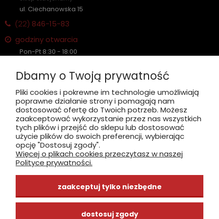
ul. Ciechanowska 15
(22)
846-15-83
godziny otwarcia
Pon-Pt 8:30 - 18:00
Sobota nieczynne
Dbamy o Twoją prywatność
Płatność: gotówka, karta, BLIK
Pliki cookies i pokrewne im technologie umożliwiają
poprawne działanie strony i pomagają nam
zobacz, jak dojechać
dostosować ofertę do Twoich potrzeb. Możesz
zaakceptować wykorzystanie przez nas wszystkich
tych plików i przejść do sklepu lub dostosować
użycie plików do swoich preferencji, wybierając
opcję "Dostosuj zgody".
Więcej o plikach cookies przeczytasz w naszej
INFORMACJE
Polityce prywatności.
ZAKUPY
zaakceptuj tylko niezbędne
CENTRUM WIEDZY
dostosuj zgody