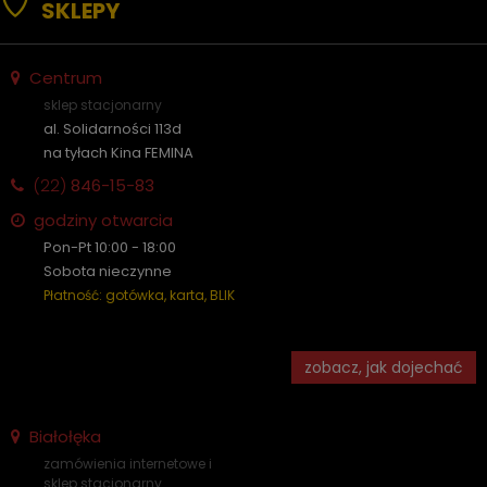
SKLEPY
Centrum
sklep stacjonarny
al. Solidarności 113d
na tyłach Kina FEMINA
(22)
846-15-83
godziny otwarcia
Pon-Pt 10:00 - 18:00
Sobota nieczynne
Płatność: gotówka, karta, BLIK
zobacz, jak dojechać
Białołęka
zamówienia internetowe i
sklep stacjonarny