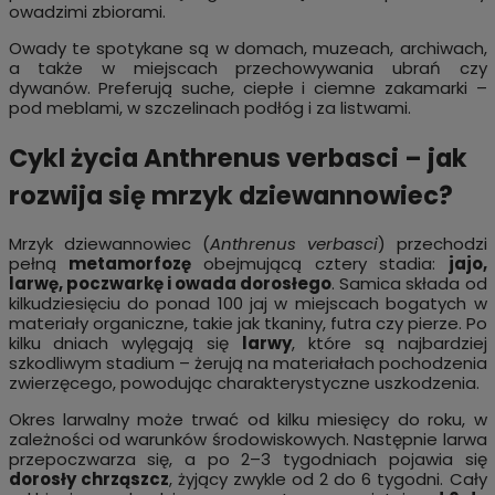
owadzimi zbiorami.
Owady te spotykane są w domach, muzeach, archiwach,
a także w miejscach przechowywania ubrań czy
dywanów. Preferują suche, ciepłe i ciemne zakamarki –
pod meblami, w szczelinach podłóg i za listwami.
Cykl życia Anthrenus verbasci – jak
rozwija się mrzyk dziewannowiec?
Mrzyk dziewannowiec (
Anthrenus verbasci
) przechodzi
pełną
metamorfozę
obejmującą cztery stadia:
jajo,
larwę, poczwarkę i owada dorosłego
. Samica składa od
kilkudziesięciu do ponad 100 jaj w miejscach bogatych w
materiały organiczne, takie jak tkaniny, futra czy pierze. Po
kilku dniach wylęgają się
larwy
, które są najbardziej
szkodliwym stadium – żerują na materiałach pochodzenia
zwierzęcego, powodując charakterystyczne uszkodzenia.
Okres larwalny może trwać od kilku miesięcy do roku, w
zależności od warunków środowiskowych. Następnie larwa
przepoczwarza się, a po 2–3 tygodniach pojawia się
dorosły chrząszcz
, żyjący zwykle od 2 do 6 tygodni. Cały