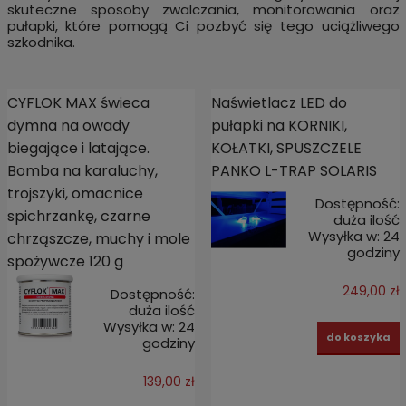
skuteczne sposoby zwalczania, monitorowania oraz
pułapki, które pomogą Ci pozbyć się tego uciążliwego
szkodnika.
CYFLOK MAX świeca
Naświetlacz LED do
dymna na owady
pułapki na KORNIKI,
biegające i latające.
KOŁATKI, SPUSZCZELE
Bomba na karaluchy,
PANKO L-TRAP SOLARIS
trojszyki, omacnice
Dostępność:
spichrzankę, czarne
duża ilość
Wysyłka w:
24
chrząszcze, muchy i mole
godziny
spożywcze 120 g
249,00 zł
Dostępność:
duża ilość
Wysyłka w:
24
do koszyka
godziny
139,00 zł