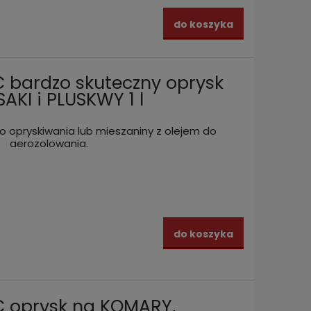
do koszyka
 bardzo skuteczny oprysk
KI i PLUSKWY 1 l
 opryskiwania lub mieszaniny z olejem do
aerozolowania.
komary,
2x DOBOL Fumigator bomba
Bomba
ORTECA
zamgławiająca na MUCHY, PLUSKWY
muchy,
i KARALUCHY 10 g made in France
g
108,00 zł
54,99
zyka
do koszyka
do koszyka
C oprysk na KOMARY,