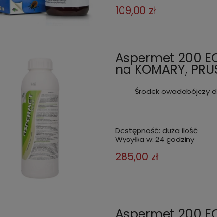
109,00 zł
Aspermet 200 EC
na KOMARY, PRUSA
Środek owadobójczy do
 na muchy, meszki, mrówki
Środek na kleszcze, muchy, 
ENTA LIGHT 50 ml
prusaki, karaluchy, mrówki F
Dostępność:
duża ilość
100 ml
Wysyłka w:
24 godziny
 zł
64,99 zł
do koszyka
do kos
285,00 zł
Aspermet 200 E