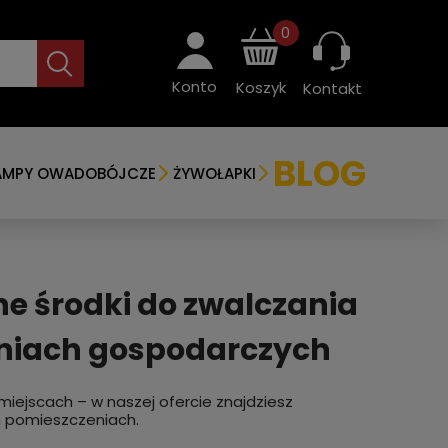
0
Konto
Koszyk
Kontakt
BLOG
AMPY OWADOBÓJCZE
ŻYWOŁAPKI
e środki do zwalczania
niach gospodarczych
miejscach – w naszej ofercie znajdziesz
ch pomieszczeniach.