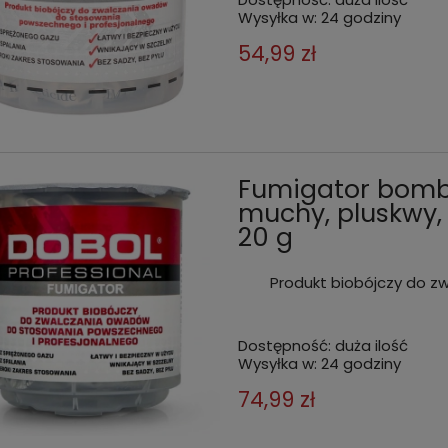
Wysyłka w:
24 godziny
54,99 zł
Fumigator bomb
muchy, pluskwy,
20 g
Produkt biobójczy do z
Dostępność:
duża ilość
Wysyłka w:
24 godziny
74,99 zł