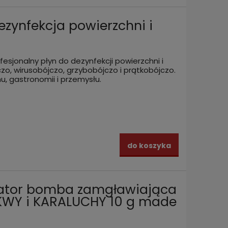
zynfekcja powierzchni i
l
fesjonalny płyn do dezynfekcji powierzchni i
czo, wirusobójczo, grzybobójczo i prątkobójczo.
, gastronomii i przemysłu.
do koszyka
ator bomba zamgławiająca
KWY i KARALUCHY 10 g made