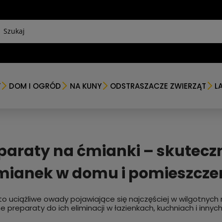
Y
DOM I OGRÓD
NA KUNY
ODSTRASZACZE ZWIERZĄT
L
paraty na ćmianki – skuteczn
mianek w domu i pomieszcze
to uciążliwe owady pojawiające się najczęściej w wilgotnych 
e preparaty do ich eliminacji w łazienkach, kuchniach i inny