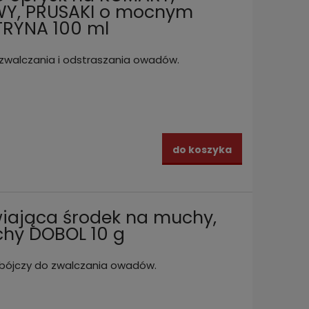
KWY, PRUSAKI o mocnym
TRYNA 100 ml
zwalczania i odstraszania owadów.
do koszyka
ająca środek na muchy,
chy DOBOL 10 g
obójczy do zwalczania owadów.