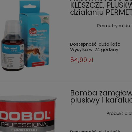
KLESZCZE, PLUS
działaniu PERME
Permetryna do 
Dostępność:
duża ilość
Wysyłka w:
24 godziny
54,99 zł
Bomba zamgławi
pluskwy i karalu
Produkt bi
Dostępność:
duża ilość