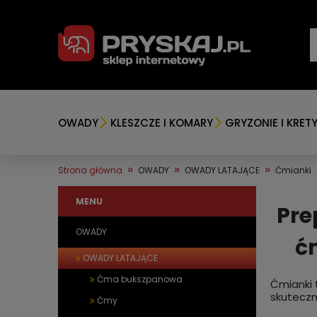
OWADY
KLESZCZE I KOMARY
GRYZONIE I KRET
»
»
»
Strona główna
OWADY
OWADY LATAJĄCE
Ćmianki
MENU
Pre
OWADY
ć
OWADY LATAJĄCE
Ćma bukszpanowa
Ćmianki 
skuteczn
Ćmy