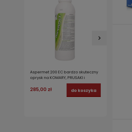
Aspermet 200 EC bardzo skuteczny
Oprysk
oprysk na KOMARY, PRUSAKI i
BEST P
PLUSKWY 1 l
285,00 zł
26,99
do koszyka