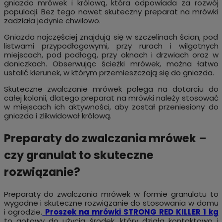
gniazdo mrówek i królową, która odpowiada za rozwój
populacji. Bez tego nawet skuteczny preparat na mrówki
zadziała jedynie chwilowo.
Gniazda najczęściej znajdują się w szczelinach ścian, pod
listwami przypodłogowymi, przy rurach i wilgotnych
miejscach, pod podłogą, przy oknach i drzwiach oraz w
doniczkach. Obserwując ścieżki mrówek, można łatwo
ustalić kierunek, w którym przemieszczają się do gniazda.
Skuteczne zwalczanie mrówek polega na dotarciu do
całej kolonii, dlatego preparat na mrówki należy stosować
w miejscach ich aktywności, aby został przeniesiony do
gniazda i zlikwidował królową.
Preparaty do zwalczania mrówek –
czy granulat to skuteczne
rozwiązanie?
Preparaty do zwalczania mrówek w formie granulatu to
wygodne i skuteczne rozwiązanie do stosowania w domu
i ogrodzie.
Proszek na mrówki STRONG RED KILLER 1 kg
to gotowy do użycia środek, który działa kontaktowo i