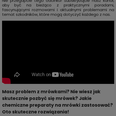
Nie przegapcie tego odcinka! Subskrybujcie nasz kanał,
aby być na bieżąco z praktycznymi poradami,
fascynującymi rozmowami i aktualnymi problemami na
temat szkodników, które mogą dotyczyć każdego z nas.
Masz problem z mrówkami? Nie wiesz jak
skutecznie pozbyć się mrówek? Jakie
chemiczne preparaty na mrówki zastosować?
Oto skuteczne rozwiązania!