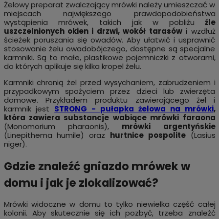
Żelowy preparat zwalczający mrówki należy umieszczać w
miejscach największego prawdopodobieństwa
wystąpienia mrówek, takich jak w pobliżu
źle
uszczelnionych okien i drzwi, wokół tarasów
i wzdłuż
ścieżek poruszania się owadów. Aby ułatwić i usprawnić
stosowanie żelu owadobójczego, dostępne są specjalne
karmniki. Są to małe, plastikowe pojemniczki z otworami,
do których aplikuje się kilka kropel żelu.
Karmniki chronią żel przed wysychaniem, zabrudzeniem i
przypadkowym spożyciem przez dzieci lub zwierzęta
domowe. Przykładem produktu zawierającego żel i
karmnik jest
STRONG - pułapka żelowa na mrówki
,
która zawiera substancje wabiące mrówki faraona
(Monomorium pharaonis),
mrówki argentyńskie
(Linepithema humile) oraz
hurtnice pospolite
(Lasius
niger).
Gdzie znaleźć gniazdo mrówek w
domu i jak je zlokalizować?
Mrówki widoczne w domu to tylko niewielka część całej
kolonii. Aby skutecznie się ich pozbyć, trzeba znaleźć