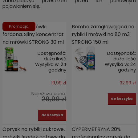
zabezpieczyć przestrzeń przed ich ponownym
pojawianiem się.
Oprysk na mrówki
Bomba zamgławiająca na
Promocja
faraona. Silny koncentrat
rybiki i mrówki na 80 m3
na mrówki STRONG 30 ml
STRONG 150 ml
Dostępność:
Dostępność:
duża ilość
duża ilość
Wysyłka w:
24
Wysyłka w:
24
godziny
godziny
19,99 zł
32,99 zł
Najniższa cena:
29,99 zł
do koszyka
do koszyka
Oprysk na rybiki cukrowe,
CYPERMETRYNA 20%
mrówki środek gotowy do
profesjonalny oprysk do