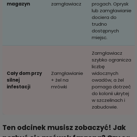
magazyn
zamgławiacz
progach. Oprysk
lub zamgławianie
dociera do
trudno
dostępnych
miejsc.
Zamgławiacz
szybko ogranicza
liczbę
Cały dom przy
Zamgławianie
widocznych
silnej
+ żel na
owadów, a żel
infestacji
mrówki
pomaga dotrzeć
do kolonii ukrytej
w szczelinach i
zabudowie.
Ten odcinek musisz zobaczyć! Jak