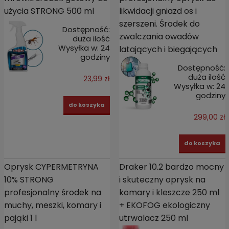
użycia STRONG 500 ml
likwidacji gniazd os i
szerszeni. Środek do
Dostępność:
zwalczania owadów
duża ilość
Wysyłka w:
24
latających i biegających
godziny
Dostępność:
duża ilość
23,99 zł
Wysyłka w:
24
godziny
do koszyka
299,00 zł
do koszyka
Oprysk CYPERMETRYNA
Draker 10.2 bardzo mocny
10% STRONG
i skuteczny oprysk na
profesjonalny środek na
komary i kleszcze 250 ml
muchy, meszki, komary i
+ EKOFOG ekologiczny
pająki 1 l
utrwalacz 250 ml