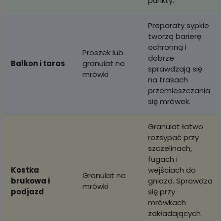
punkty.
Preparaty sypkie
tworzą barierę
ochronną i
Proszek lub
dobrze
Balkon i taras
granulat na
sprawdzają się
mrówki
na trasach
przemieszczania
się mrówek.
Granulat łatwo
rozsypać przy
szczelinach,
fugach i
Kostka
wejściach do
Granulat na
brukowa i
gniazd. Sprawdza
mrówki
podjazd
się przy
mrówkach
zakładających