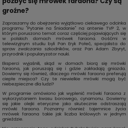
pozbyć się mrówek faraona? Czy są
groźne?
Zapraszamy do obejrzenia wyjątkowo ciekawego odcinka
programu "Pytanie na Śniadanie" na antenie TVP 2, w
którym poruszono temat coraz częściej pojawiających się
w polskich domach mrówek faraona. Gośćmi w
telewizyjnym studiu byli Pan Eryk Połeć, specjalista do
spraw zwalczania szkodników, oraz Pan Adam Zbyryt,
przyrodnik i popularyzator nauki.
Eksperci wyjaśnili, skąd w domach biorą się mrówki
faraona, jak poruszają się i gdzie zakładają gniazda.
Dowiemy się również, dlaczego mrówki faraona preferują
ciepłe miejsca? Czy te niewielkie mrówki mogą być
niebezpieczne dla ludzi?
W programie omówiono jak wyplenić mrówki faraona z
wykorzystaniem kwasu borowego, cynamonu. Dowiemy
się jakie olejki eteryczne jako skutecznie odstraszają
mrówki faraona. Poznamy również tajemnice życia
mrówek faraona takie jak liczba królowych w jednym
gnieździe.