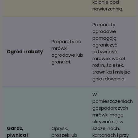
kolonie pod
nawierzchnią.
Preparaty
ogrodowe
pomagają
Preparaty na
ograniczyć
mrówki
Ogród i rabaty
aktywność
ogrodowe lub
mrówek wokół
granulat
roślin, ścieżek,
trawnika i miejsc
gniazdowania.
W
pomieszczeniach
gospodarczych
mrówki mogą
ukrywać się w
Garaż,
Oprysk,
szczelinach,
piwnica i
proszek lub
kartonach i przy