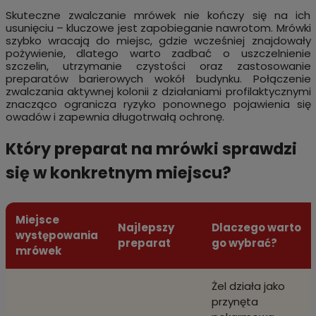
Skuteczne zwalczanie mrówek nie kończy się na ich
usunięciu – kluczowe jest zapobieganie nawrotom. Mrówki
szybko wracają do miejsc, gdzie wcześniej znajdowały
pożywienie, dlatego warto zadbać o uszczelnienie
szczelin, utrzymanie czystości oraz zastosowanie
preparatów barierowych wokół budynku. Połączenie
zwalczania aktywnej kolonii z działaniami profilaktycznymi
znacząco ogranicza ryzyko ponownego pojawienia się
owadów i zapewnia długotrwałą ochronę.
Który preparat na mrówki sprawdzi
się w konkretnym miejscu?
Miejsce
Najlepszy
Dlaczego warto
występowania
preparat
go wybrać?
mrówek
Żel działa jako
przynęta