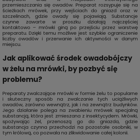
przemieszczania się owadów. Preparat rozsypuje się na
ścieżkach mrówek, przy wejściach do gniazd oraz w
szczelinach, gdzie owady się pojawiają. Substancje
czynne zawarte w proszku działają najczęściej
kontaktowo – mrówki giną po przejściu przez warstwę
preparatu. Dzięki temu możliwe jest szybkie ograniczenie
liczby owadów i przerwanie ich aktywności w danym
miejscu.
Jak aplikować środek owadobójczy
w żelu na mrówki, by pozbyć się
problemu?
Preparaty zwalczające mrówki w formie żelu to popularne
i skuteczny sposób na zwalczanie tych uciążliwych
owadów, zarówno wewnątrz, jak i na zewnątrz budynków.
Jego działanie polega na zwabieniu mrówek specjalną
substancją, która jest zmieszana z insektycydem. Mrówki,
spożywając żel, przenoszą go do gniazda, gdzie
substancja czynna przechodzi na pozostałe osobniki, w
tym królową, co pozwala na zlikwidowanie całej kolonii.