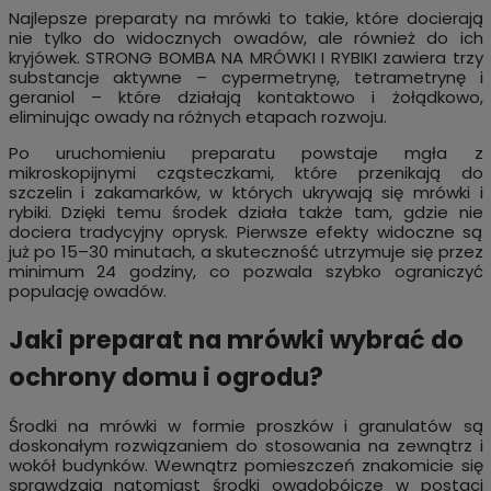
Najlepsze preparaty na mrówki to takie, które docierają
nie tylko do widocznych owadów, ale również do ich
kryjówek. STRONG BOMBA NA MRÓWKI I RYBIKI zawiera trzy
substancje aktywne – cypermetrynę, tetrametrynę i
geraniol – które działają kontaktowo i żołądkowo,
eliminując owady na różnych etapach rozwoju.
Po uruchomieniu preparatu powstaje mgła z
mikroskopijnymi cząsteczkami, które przenikają do
szczelin i zakamarków, w których ukrywają się mrówki i
rybiki. Dzięki temu środek działa także tam, gdzie nie
dociera tradycyjny oprysk. Pierwsze efekty widoczne są
już po 15–30 minutach, a skuteczność utrzymuje się przez
minimum 24 godziny, co pozwala szybko ograniczyć
populację owadów.
Jaki preparat na mrówki wybrać do
ochrony domu i ogrodu?
Środki na mrówki w formie proszków i granulatów są
doskonałym rozwiązaniem do stosowania na zewnątrz i
wokół budynków. Wewnątrz pomieszczeń znakomicie się
sprawdzają natomiast środki owadobójcze w postaci