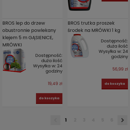
BROS lep do drzew
BROS trutka proszek
obustronnie powlekany
środek na MRÓWKI 1 kg
klejem 5 m GĄSIENICE,
Dostępność:
MRÓWKI
duża ilość
Wysyłka w:
24
Dostępność:
godziny
duża ilość
Wysyłka w:
24
56,99 zł
godziny
19,49 zł
do koszyka
do koszyka
1
2
3
4
5
6