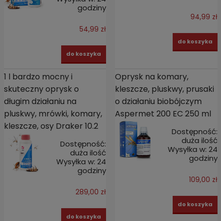
godziny
94,99 zł
54,99 zł
do koszyka
do koszyka
1 l bardzo mocny i
Oprysk na komary,
skuteczny oprysk o
kleszcze, pluskwy, prusaki
długim działaniu na
o działaniu biobójczym
pluskwy, mrówki, komary,
Aspermet 200 EC 250 ml
kleszcze, osy Draker 10.2
Dostępność:
duża ilość
Dostępność:
Wysyłka w:
24
duża ilość
godziny
Wysyłka w:
24
godziny
109,00 zł
289,00 zł
do koszyka
do koszyka