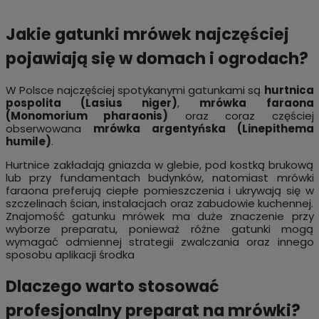
Jakie gatunki mrówek najczęściej
pojawiają się w domach i ogrodach?
W Polsce najczęściej spotykanymi gatunkami są
hurtnica
pospolita (Lasius niger)
,
mrówka faraona
(Monomorium pharaonis)
oraz coraz częściej
obserwowana
mrówka argentyńska (Linepithema
humile)
.
Hurtnice zakładają gniazda w glebie, pod kostką brukową
lub przy fundamentach budynków, natomiast mrówki
faraona preferują ciepłe pomieszczenia i ukrywają się w
szczelinach ścian, instalacjach oraz zabudowie kuchennej.
Znajomość gatunku mrówek ma duże znaczenie przy
wyborze preparatu, ponieważ różne gatunki mogą
wymagać odmiennej strategii zwalczania oraz innego
sposobu aplikacji środka
Dlaczego warto stosować
profesjonalny preparat na mrówki?