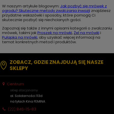
W naszym artykule blogowym:
Jak pozbyć się mrówek z
ogrodu? Skuteczne metody zwalczania inwazji
znajdziesz
przydatne wskazówki i sposoby, które pomogą Ci
skutecznie pozbyć się niechcianych gości.
Zapoznaj się także z innymi opisami kategorii o zwalczaniu
mrówek, takimi jak
Proszek na mrówki
,
Żel na mrówki
i
Pułapka na mrówki
, aby uzyskać więcej informacji na
temat konkretnych metod i produktów.
ZOBACZ, GDZIE ZNAJDUJĄ SIĘ NASZE
SKLEPY
Centrum
sklep stacjonarny
al. Solidarności 113d
na tyłach Kina FEMINA
(22)
846-15-83