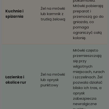
pokarmowa.
Mrówki pobierają
Żel na mrówki
Kuchnia i
preparat i
lub karmnik z
spiżarnia
przenoszą go do
trutką żelową
gniazda, co
pomaga
ograniczyć całą
kolonię.
Mrówki często
przemieszczają
się przy
wilgotnych
miejscach, rurach
Żel na mrówki
Łazienka i
i szczelinach. Żel
lub oprysk
okolice rur
pozwala działać
punktowy
blisko ich tras, a
oprysk
zabezpiecza
newralgiczne